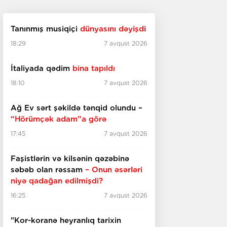
Tanınmış musiqiçi
dünyasını dəyişdi
18:29
7 avqust 2026
İtaliyada qədim
bina tapıldı
18:10
7 avqust 2026
Ağ Ev sərt şəkildə tənqid olundu –
“Hörümçək adam”a görə
17:45
7 avqust 2026
Faşistlərin və kilsənin qəzəbinə
səbəb olan rəssam
– Onun əsərləri
niyə qadağan edilmişdi?
16:25
7 avqust 2026
"Kor-koranə heyranlıq tarixin