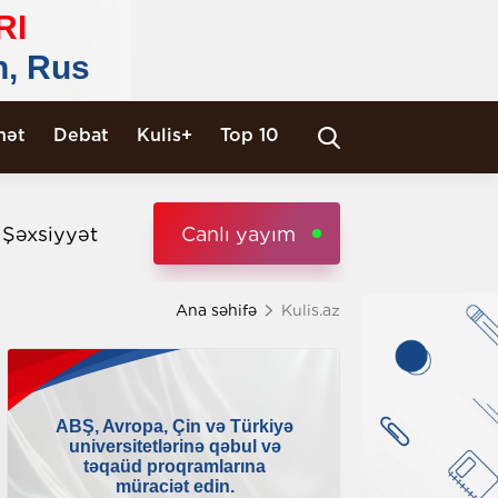
nət
Debat
Kulis+
Top 10
i Şəxsiyyət
Canlı yayım
Ana səhifə
Kulis.az