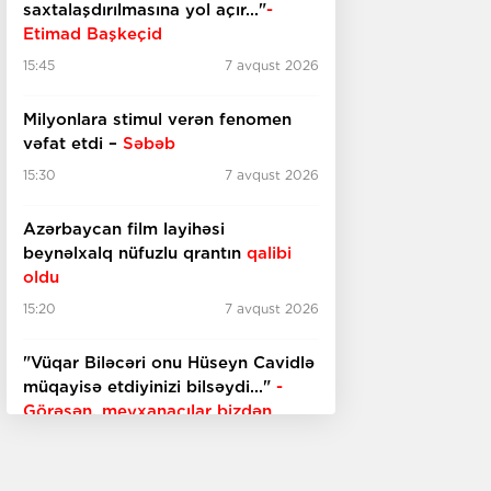
saxtalaşdırılmasına yol açır..."
-
Etimad Başkeçid
15:45
7 avqust 2026
Milyonlara stimul verən fenomen
vəfat etdi –
Səbəb
15:30
7 avqust 2026
Azərbaycan film layihəsi
beynəlxalq nüfuzlu qrantın
qalibi
oldu
15:20
7 avqust 2026
"Vüqar Biləcəri onu Hüseyn Cavidlə
müqayisə etdiyinizi bilsəydi..."
-
Görəsən, meyxanaçılar bizdən
inciməz ki?
15:00
7 avqust 2026