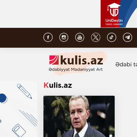
Ədəbi t
Kulis.az