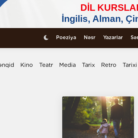
Poeziya
Nəsr
Yazarlar
Sə
ənqid
Kino
Teatr
Media
Tarix
Retro
Tarix