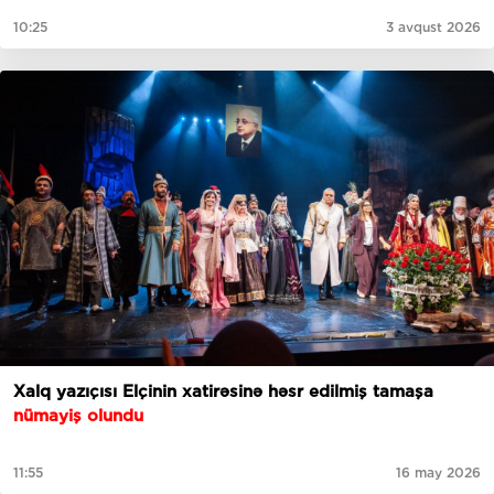
10:25
3 avqust 2026
Xalq yazıçısı Elçinin xatirəsinə həsr edilmiş tamaşa
nümayiş olundu
11:55
16 may 2026