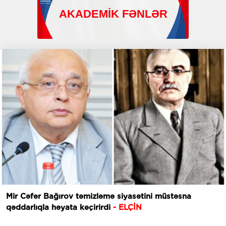
Mir Cəfər Bağırov təmizləmə siyasətini müstəsna
qəddarlıqla həyata keçirirdi
- ELÇİN