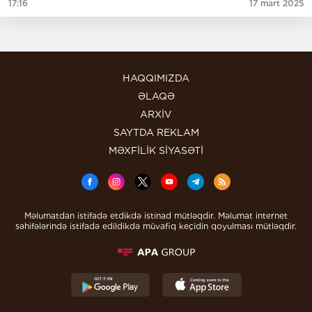
17:16
17 mart 2025
HAQQIMIZDA
ƏLAQƏ
ARXİV
SAYTDA REKLAM
MƏXFİLİK SİYASƏTİ
Məlumatdan istifadə etdikdə istinad mütləqdir. Məlumat internet
səhifələrində istifadə edildikdə müvafiq keçidin qoyulması mütləqdir.