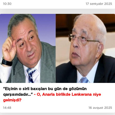
10:30
17 sentyabr 2025
"Elçinin o sirli baxışları bu gün də gözümün
qarşısındadır..."
- O, Anarla birlikdə Lənkərana niyə
gəlmişdi?
14:48
16 avqust 2025