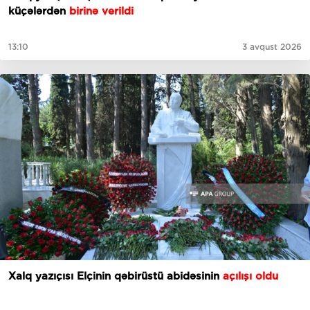
küçələrdən
birinə verildi
13:10
3 avqust 2026
Xalq yazıçısı Elçinin qəbirüstü abidəsinin
açılışı oldu