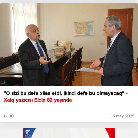
"O sizi bu dəfə xilas etdi, ikinci dəfə bu olmayacaq"
-
Xalq yazıçısı Elçin 82 yaşında
12:00
13 may 2025