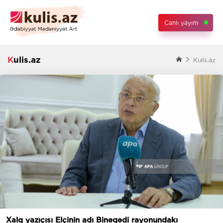
Canlı yayım
Kulis.az
Kulis.az
Xalq yazıçısı Elçinin adı Binəqədi rayonundakı