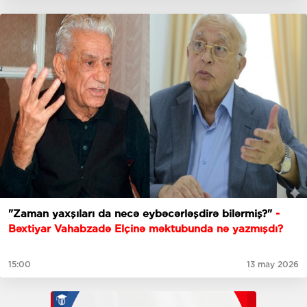
"Zaman yaxşıları da necə eybəcərləşdirə bilərmiş?"
-
Bəxtiyar Vahabzadə Elçinə məktubunda nə yazmışdı?
15:00
13 may 2026