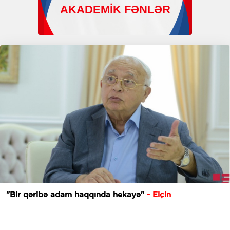
"Bir qəribə adam haqqında hekayə"
- Elçin