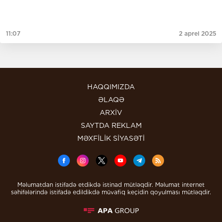
11:07
2 aprel 2025
HAQQIMIZDA
ƏLAQƏ
ARXİV
SAYTDA REKLAM
MƏXFİLİK SİYASƏTİ
Məlumatdan istifadə etdikdə istinad mütləqdir. Məlumat internet
səhifələrində istifadə edildikdə müvafiq keçidin qoyulması mütləqdir.