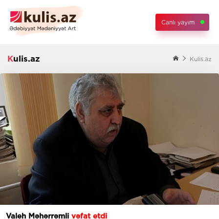
Canlı yayım
Kulis.az
Kulis.az
Valeh Məhərrəmli
vəfat etdi