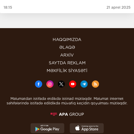
18:15
21 aprel 2025
HAQQIMIZDA
ƏLAQƏ
ARXİV
SAYTDA REKLAM
MƏXFİLİK SİYASƏTİ
Məlumatdan istifadə etdikdə istinad mütləqdir. Məlumat internet
səhifələrində istifadə edildikdə müvafiq keçidin qoyulması mütləqdir.