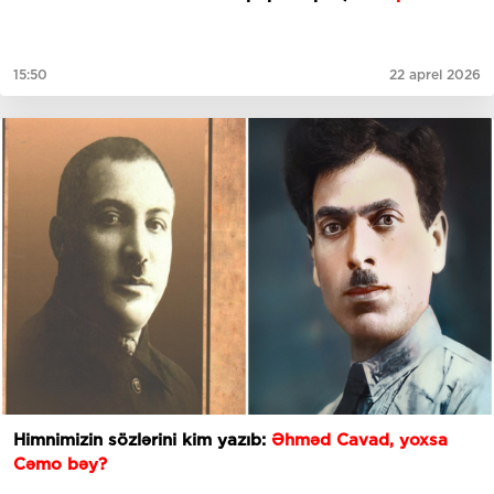
15:50
22 aprel 2026
Himnimizin sözlərini kim yazıb:
Əhməd Cavad, yoxsa
Cəmo bəy?