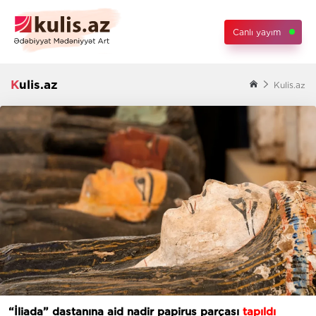
Canlı yayım
Kulis.az
Kulis.az
“İliada” dastanına aid nadir papirus parçası
tapıldı