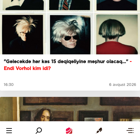
"Gələcəkdə hər kəs 15 dəqiqəliyinə məşhur olacaq..."
-
Endi Vorhol kim idi?
16:30
6 avqust 2026