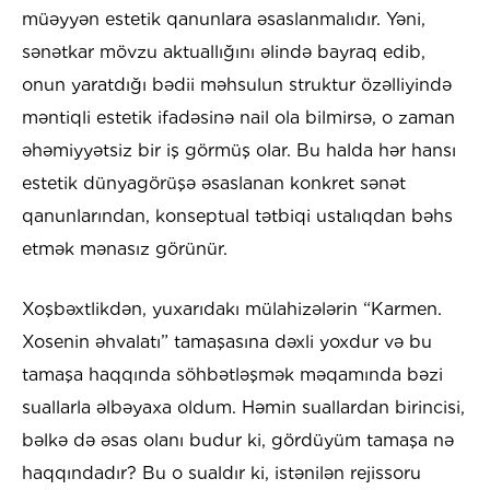
müəyyən estetik qanunlara əsaslanmalıdır. Yəni,
sənətkar mövzu aktuallığını əlində bayraq edib,
onun yaratdığı bədii məhsulun struktur özəlliyində
məntiqli estetik ifadəsinə nail ola bilmirsə, o zaman
əhəmiyyətsiz bir iş görmüş olar. Bu halda hər hansı
estetik dünyagörüşə əsaslanan konkret sənət
qanunlarından, konseptual tətbiqi ustalıqdan bəhs
etmək mənasız görünür.
Xoşbəxtlikdən, yuxarıdakı mülahizələrin “Karmen.
Xosenin əhvalatı” tamaşasına dəxli yoxdur və bu
tamaşa haqqında söhbətləşmək məqamında bəzi
suallarla əlbəyaxa oldum. Həmin suallardan birincisi,
bəlkə də əsas olanı budur ki, gördüyüm tamaşa nə
haqqındadır? Bu o sualdır ki, istənilən rejissoru