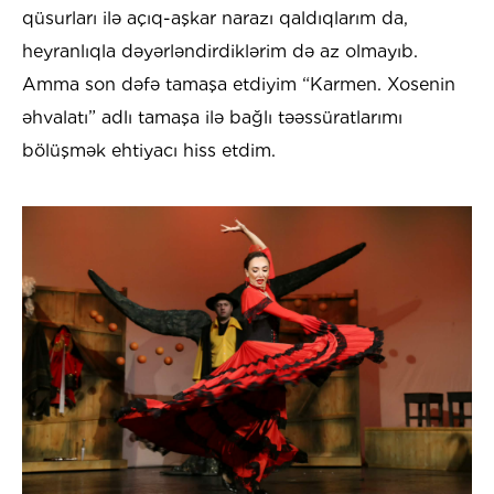
qüsurları ilə açıq-aşkar narazı qaldıqlarım da,
heyranlıqla dəyərləndirdiklərim də az olmayıb.
Amma son dəfə tamaşa etdiyim “Karmen. Xosenin
əhvalatı” adlı tamaşa ilə bağlı təəssüratlarımı
bölüşmək ehtiyacı hiss etdim.