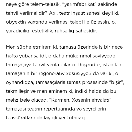
nəyə görə tələm-tələsik, “yarımfabrikat” şəklində
təhvil verilməlidir? Axı, teatr inşaat sahəsi deyil ki,
obyektin vaxtında verilməsi tələbi ilə üzləşsin, o,
yaradıcılıq, estetiklik, ruhsallıq sahəsidir.
Mən şübhə etmirəm ki, tamaşa üzərində iş bir neçə
həftə yubansa idi, o daha mükəmməl səviyyədə
tamaşaçıya təhvil verilə bilərdi. Doğrudur, istənilən
tamaşanın bir regenerativ xüsusiyyəti də var ki, o
oynandıqca, tamaşaçılarla təmas prosesində “bişir”,
təkmilləşir və mən əminəm ki, indiki halda da bu,
məhz belə olacaq, “Karmen. Xosenin əhvalatı”
tamaşası teatrın repertuarında və seyrçilərin
təəssüratlarında layiqli yer tutacaq.