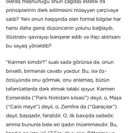
olaraq məşhurluğu onun çağdaş estetik ifa
prinsiplərinin dərk edilməsini müəyyən çərçivəyə
salıb? Yəni onun haqqında olan formal bilgilər hər
hansı daha geniş düşüncənin yolunu bağlayıb,
illüstrativ qavrayışı bərqərar edib və ifaçı aktrisanı
bu sayaq yönəldib?
“Karmen kimdir?” sualı sadə görünsə də, onun
birxətli, birmənalı cavabı yoxdur. Bu, isə öz-
özlüyündə onu görmək, onu anlamaq, bütün
təfərrüatlarda dərk etmək tələbi qoyur. Karmen
Esmeralda (“Paris Notrdam kilsəsi”) deyil, o, Maşa
(“Canlı meyit”) deyil, o, Zemfira da (“Qaraçılar”)
deyil, başqadır, fərqlidir. O, ilk baxışda sadədir,
amma bununla belə əsl qadın müəmmasıdır. Bu,