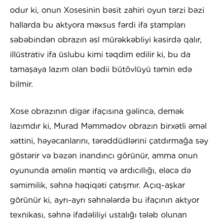
odur ki, onun Xosesinin bəsit zahiri oyun tərzi bəzi
hallarda bu aktyora məxsus fərdi ifa ştampları
səbəbindən obrazın əsl mürəkkəbliyi kəsirdə qalır,
illüstrativ ifa üslubu kimi təqdim edilir ki, bu da
tamaşaya lazım olan bədii bütövlüyü təmin edə
bilmir.
Xose obrazının digər ifaçısına gəlincə, demək
lazımdır ki, Murad Məmmədov obrazın birxətli əməl
xəttini, həyəcanlarını, tərəddüdlərini çatdırmağa səy
göstərir və bəzən inandırıcı görünür, amma onun
oyununda əməlin məntiq və ardıcıllığı, eləcə də
səmimilik, səhnə həqiqəti çatışmır. Açıq-aşkar
görünür ki, ayrı-ayrı səhnələrdə bu ifaçının aktyor
texnikası, səhnə ifadəliliyi ustalığı tələb olunan