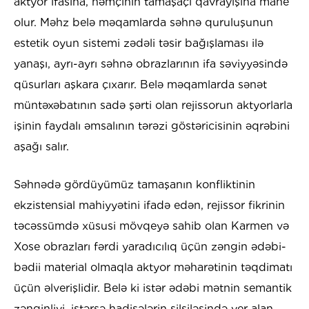
aktyor ifasına, həmçinin tamaşaçı qavrayışına mane
olur. Məhz belə məqamlarda səhnə quruluşunun
estetik oyun sistemi zədəli təsir bağışlaması ilə
yanaşı, ayrı-ayrı səhnə obrazlarının ifa səviyyəsində
qüsurları aşkara çıxarır. Belə məqamlarda sənət
müntəxəbatının sadə şərti olan rejissorun aktyorlarla
işinin faydalı əmsalının tərəzi göstəricisinin əqrəbini
aşağı salır.
Səhnədə gördüyümüz tamaşanın konfliktinin
ekzistensial mahiyyətini ifadə edən, rejissor fikrinin
təcəssümdə xüsusi mövqeyə sahib olan Karmen və
Xose obrazları fərdi yaradıcılıq üçün zəngin ədəbi-
bədii material olmaqla aktyor məharətinin təqdimatı
üçün əlverişlidir. Belə ki istər ədəbi mətnin semantik
zənginliyi, istərsə hadisələrin silsiləsində yer alan