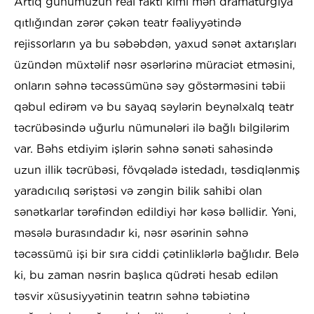
Artıq günümüzün real faktı kimi mən dramaturgiya
qıtlığından zərər çəkən teatr fəaliyyətində
rejissorların ya bu səbəbdən, yaxud sənət axtarışları
üzündən müxtəlif nəsr əsərlərinə müraciət etməsini,
onların səhnə təcəssümünə səy göstərməsini təbii
qəbul edirəm və bu sayaq səylərin beynəlxalq teatr
təcrübəsində uğurlu nümunələri ilə bağlı bilgilərim
var. Bəhs etdiyim işlərin səhnə sənəti sahəsində
uzun illik təcrübəsi, fövqəladə istedadı, təsdiqlənmiş
yaradıcılıq səriştəsi və zəngin bilik sahibi olan
sənətkarlar tərəfindən edildiyi hər kəsə bəllidir. Yəni,
məsələ burasındadır ki, nəsr əsərinin səhnə
təcəssümü işi bir sıra ciddi çətinliklərlə bağlıdır. Belə
ki, bu zaman nəsrin başlıca qüdrəti hesab edilən
təsvir xüsusiyyətinin teatrın səhnə təbiətinə