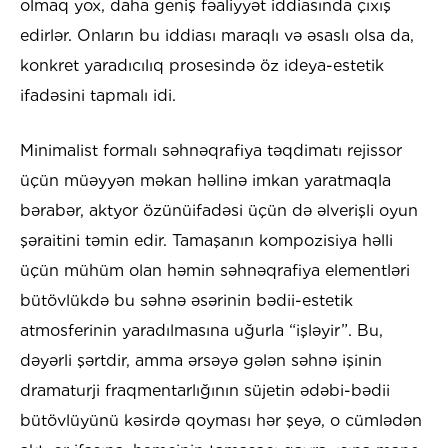
olmaq yox, daha geniş fəaliyyət iddiasında çıxış
edirlər. Onların bu iddiası maraqlı və əsaslı olsa da,
konkret yaradıcılıq prosesində öz ideya-estetik
ifadəsini tapmalı idi.
Minimalist formalı səhnəqrafiya təqdimatı rejissor
üçün müəyyən məkan həllinə imkan yaratmaqla
bərabər, aktyor özünüifadəsi üçün də əlverişli oyun
şəraitini təmin edir. Tamaşanın kompozisiya həlli
üçün mühüm olan həmin səhnəqrafiya elementləri
bütövlükdə bu səhnə əsərinin bədii-estetik
atmosferinin yaradılmasına uğurla “işləyir”. Bu,
dəyərli şərtdir, amma ərsəyə gələn səhnə işinin
dramaturji fraqmentarlığının süjetin ədəbi-bədii
bütövlüyünü kəsirdə qoyması hər şeyə, o cümlədən