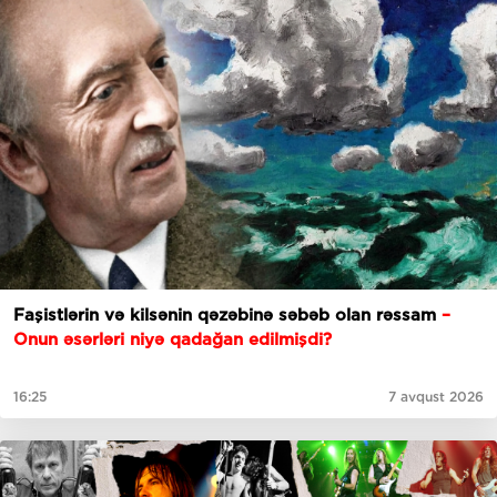
Faşistlərin və kilsənin qəzəbinə səbəb olan rəssam
–
Onun əsərləri niyə qadağan edilmişdi?
16:25
7 avqust 2026