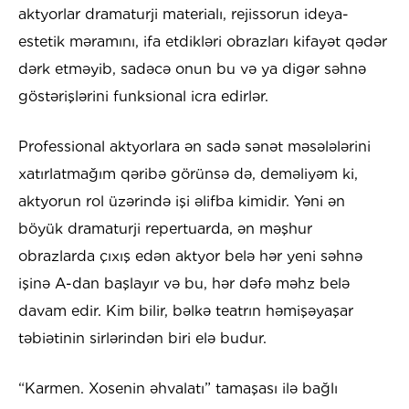
aktyorlar dramaturji materialı, rejissorun ideya-
estetik məramını, ifa etdikləri obrazları kifayət qədər
dərk etməyib, sadəcə onun bu və ya digər səhnə
göstərişlərini funksional icra edirlər.
Professional aktyorlara ən sadə sənət məsələlərini
xatırlatmağım qəribə görünsə də, deməliyəm ki,
aktyorun rol üzərində işi əlifba kimidir. Yəni ən
böyük dramaturji repertuarda, ən məşhur
obrazlarda çıxış edən aktyor belə hər yeni səhnə
işinə A-dan başlayır və bu, hər dəfə məhz belə
davam edir. Kim bilir, bəlkə teatrın həmişəyaşar
təbiətinin sirlərindən biri elə budur.
“Karmen. Xosenin əhvalatı” tamaşası ilə bağlı