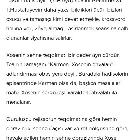
“qadın nə istəyir” (Z.Freyd) sualını P.Merime və
T.Mustafayevin daha yaxşı bildikləri üçün bizləri
oxucu və tamaşaçı kimi dəvət etməklə, krossvord
həllinə yox, zövq almaq, təsirlənmək seansına cəlb
olunanlar siyahısına salırlar.
Xosenin səhnə təqdimatı bir qədər ayrı cürdür.
Teatrın tamaşanı “Karmen. Xosenin əhvalatı”
adlandırması əbəs yerə deyil. Buradakı hadisələrin
episentrində Karmen olsa da, başlıca məsələlər
məhz Xosenin sərgüzəşt xarakterli əhvalatı ilə
mənalanır.
Quruluşçu rejissorun təqdimatına görə həmin
obrazın iki səhnə ifaçısı var və rol bölgüsünə görə,
həvalə edilən həmin səhnə obrazlarında Xose