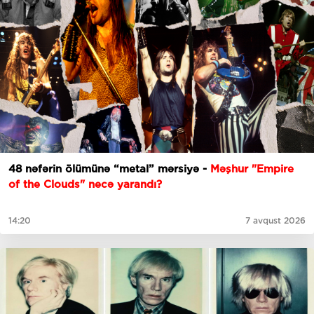
48 nəfərin ölümünə “metal” mərsiyə -
Məşhur "Empire
of the Clouds" necə yarandı?
14:20
7 avqust 2026