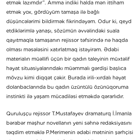
etmək lazımdır”. Amma indiki halda mən ittiham
etmək yox, gördüyüm tamaşa ilə bağlı
düşüncələrimi bildirmək fikrindəyəm. Odur ki, qeyd
etdiklərimlə yanaşı, sözümün əvvəlindəki suala
qayıtmaqla tamaşanın rejissor təfsirində nə haqda
olması məsələsini xatırlatmaq istəyirəm. Ədəbi
materialın müəllifi üçün bir qadın taleyinin müxtəlif
həyat situasiyalarındakı müəmmalı gərdişi başlıca
mövzu kimi diqqət çəkir. Burada irili-xırdalı həyat
dolanbaclarında bu qadın üzüntülü özünüqoruma
instinkti ilə yaşam mücadiləsi etməkdə qərarlıdır.
Quruluşçu rejissor T.Mustafayev dramaturq İ.İmanla
bərabər məşhur novellanın yeni səhnə redaksiyasını
təqdim etməklə P.Merimenin ədəbi mətninin şərhçisi