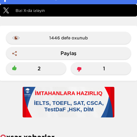
Bizi X-da izləyin
1446 dəfə oxunub
Paylaş
2
1