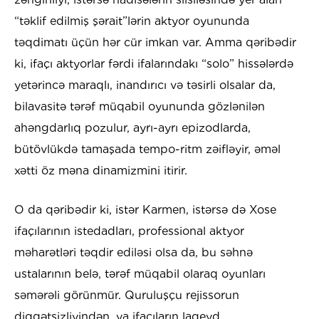
“təklif edilmiş şərait”lərin aktyor oyununda
təqdimatı üçün hər cür imkan var. Amma qəribədir
ki, ifaçı aktyorlar fərdi ifalarındakı “solo” hissələrdə
yetərincə maraqlı, inandırıcı və təsirli olsalar da,
bilavasitə tərəf müqabil oyununda gözlənilən
ahəngdarlıq pozulur, ayrı-ayrı epizodlarda,
bütövlükdə tamaşada tempo-ritm zəifləyir, əməl
xətti öz məna dinamizmini itirir.
O da qəribədir ki, istər Karmen, istərsə də Xose
ifaçılarının istedadları, professional aktyor
məharətləri təqdir ediləsi olsa da, bu səhnə
ustalarının belə, tərəf müqabil olaraq oyunları
səmərəli görünmür. Quruluşçu rejissorun
diqqətsizliyindən, ya ifaçıların laqeyd