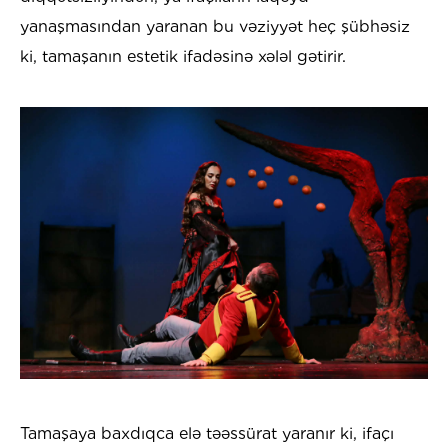
yanaşmasından yaranan bu vəziyyət heç şübhəsiz
ki, tamaşanın estetik ifadəsinə xələl gətirir.
Tamaşaya baxdıqca elə təəssürat yaranır ki, ifaçı