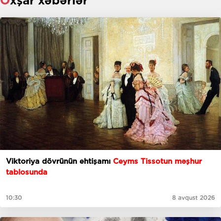
Oxşar xəbərlər
Viktoriya dövrünün ehtişamı
Ceyms Tissotun məşhur
tablosunda
10:30
8 avqust 2026