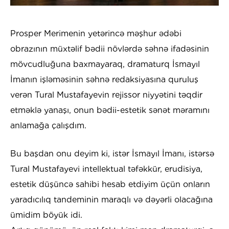
Prosper Merimenin yetərincə məşhur ədəbi
obrazının müxtəlif bədii növlərdə səhnə ifadəsinin
mövcudluğuna baxmayaraq, dramaturq İsmayıl
İmanın işləməsinin səhnə redaksiyasına quruluş
verən Tural Mustafayevin rejissor niyyətini təqdir
etməklə yanaşı, onun bədii-estetik sənət məramını
anlamağa çalışdım.
Bu başdan onu deyim ki, istər İsmayıl İmanı, istərsə
Tural Mustafayevi intellektual təfəkkür, erudisiya,
estetik düşüncə sahibi hesab etdiyim üçün onların
yaradıcılıq tandeminin maraqlı və dəyərli olacağına
ümidim böyük idi.