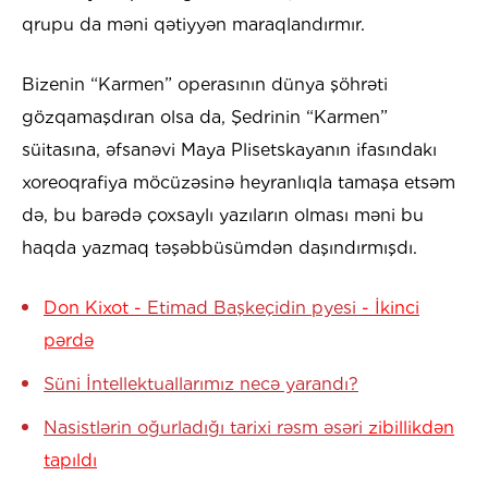
qrupu da məni qətiyyən maraqlandırmır.
Bizenin “Karmen” operasının dünya şöhrəti
gözqamaşdıran olsa da, Şedrinin “Karmen”
süitasına, əfsanəvi Maya Plisetskayanın ifasındakı
xoreoqrafiya möcüzəsinə heyranlıqla tamaşa etsəm
də, bu barədə çoxsaylı yazıların olması məni bu
haqda yazmaq təşəbbüsümdən daşındırmışdı.
Don Kixot -
Etimad Başkeçidin pyesi
- İkinci
pərdə
Süni İntellektuallarımız necə yarandı?
Nasistlərin oğurladığı tarixi rəsm əsəri
zibillikdən
tapıldı