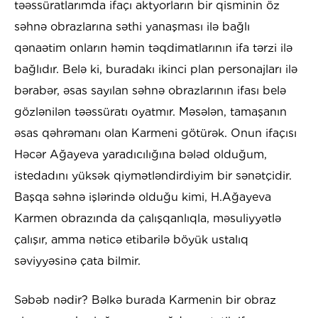
təəssüratlarımda ifaçı aktyorların bir qisminin öz
səhnə obrazlarına səthi yanaşması ilə bağlı
qənaətim onların həmin təqdimatlarının ifa tərzi ilə
bağlıdır. Belə ki, buradakı ikinci plan personajları ilə
bərabər, əsas sayılan səhnə obrazlarının ifası belə
gözlənilən təəssüratı oyatmır. Məsələn, tamaşanın
əsas qəhrəmanı olan Karmeni götürək. Onun ifaçısı
Həcər Ağayeva yaradıcılığına bələd olduğum,
istedadını yüksək qiymətləndirdiyim bir sənətçidir.
Başqa səhnə işlərində olduğu kimi, H.Ağayeva
Karmen obrazında da çalışqanlıqla, məsuliyyətlə
çalışır, amma nəticə etibarilə böyük ustalıq
səviyyəsinə çata bilmir.
Səbəb nədir? Bəlkə burada Karmenin bir obraz