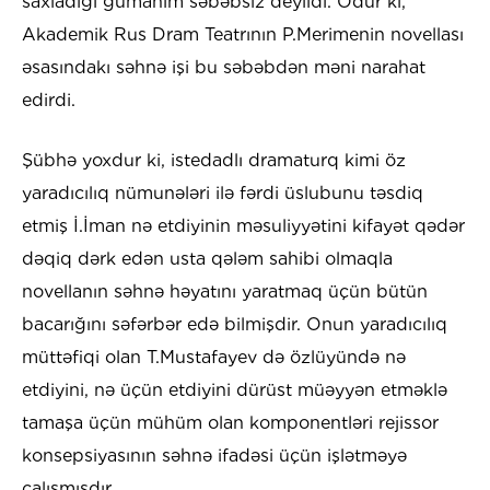
saxladığı gümanım səbəbsiz deyildi. Odur ki,
Akademik Rus Dram Teatrının P.Merimenin novellası
əsasındakı səhnə işi bu səbəbdən məni narahat
edirdi.
Şübhə yoxdur ki, istedadlı dramaturq kimi öz
yaradıcılıq nümunələri ilə fərdi üslubunu təsdiq
etmiş İ.İman nə etdiyinin məsuliyyətini kifayət qədər
dəqiq dərk edən usta qələm sahibi olmaqla
novellanın səhnə həyatını yaratmaq üçün bütün
bacarığını səfərbər edə bilmişdir. Onun yaradıcılıq
müttəfiqi olan T.Mustafayev də özlüyündə nə
etdiyini, nə üçün etdiyini dürüst müəyyən etməklə
tamaşa üçün mühüm olan komponentləri rejissor
konsepsiyasının səhnə ifadəsi üçün işlətməyə
çalışmışdır.