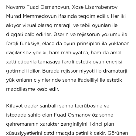
Navarro Fuad Osmanovun, Xose Lisarrabenrov
Murad Məmmədovun ifasında təqdim edilir. Hər iki
aktyor vizual olaraq maraqlı və təbii oyunları ilə
diqqəti cəlb edirlər. Əsərin və rejissorun yozumu ilə
fərqli funksiya, eləcə də oyun prinsipləri ilə yüklənən
ifaçılar söz yox ki, həm mahiyyətcə, həm də əməl
xətti etibarilə tamaşaya fərqli estetik oyun enerjisi
gətirməli idilər. Burada rejissor niyyəti ilə dramaturji
yük onların çiyinlərində səhnə ifadəliliyi ilə estetik
maddiləşmə kəsb edir.
Kifayət qədər sanballı səhnə təcrübəsinə və
istedada sahib olan Fuad Osmanov öz səhnə
qəhrəmanının xarakter zənginliyini, ikinci plan
xüsusiyyətlərini çatdırmaqda çətinlik çəkir. Görünən