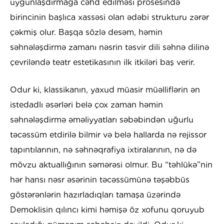
uyğunlaşdırmağa cəhd edilməsi prosesində
birincinin başlıca xassəsi olan ədəbi strukturu zərər
çəkmiş olur. Başqa sözlə desəm, həmin
səhnələşdirmə zamanı nəsrin təsvir dili səhnə dilinə
çevriləndə teatr estetikasının ilk itkiləri baş verir.
Odur ki, klassikanın, yaxud müasir müəlliflərin ən
istedadlı əsərləri belə çox zaman həmin
səhnələşdirmə əməliyyatları səbəbindən uğurlu
təcəssüm etdirilə bilmir və belə hallarda nə rejissor
tapıntılarının, nə səhnəqrafiya ixtiralarının, nə də
mövzu aktuallığının səmərəsi olmur. Bu “təhlükə”nin
hər hansı nəsr əsərinin təcəssümünə təşəbbüs
göstərənlərin hazırladıqları tamaşa üzərində
Demoklisin qılıncı kimi həmişə öz xofunu qoruyub