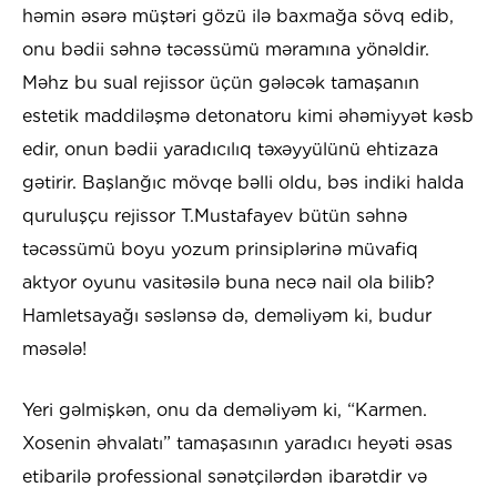
həmin əsərə müştəri gözü ilə baxmağa sövq edib,
onu bədii səhnə təcəssümü məramına yönəldir.
Məhz bu sual rejissor üçün gələcək tamaşanın
estetik maddiləşmə detonatoru kimi əhəmiyyət kəsb
edir, onun bədii yaradıcılıq təxəyyülünü ehtizaza
gətirir. Başlanğıc mövqe bəlli oldu, bəs indiki halda
quruluşçu rejissor T.Mustafayev bütün səhnə
təcəssümü boyu yozum prinsiplərinə müvafiq
aktyor oyunu vasitəsilə buna necə nail ola bilib?
Hamletsayağı səslənsə də, deməliyəm ki, budur
məsələ!
Yeri gəlmişkən, onu da deməliyəm ki, “Karmen.
Xosenin əhvalatı” tamaşasının yaradıcı heyəti əsas
etibarilə professional sənətçilərdən ibarətdir və