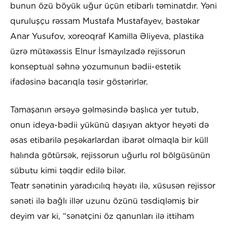
bunun özü böyük uğur üçün etibarlı təminatdır. Yəni
quruluşçu rəssam Mustafa Mustafayev, bəstəkar
Anar Yusufov, xoreoqraf Kamilla Əliyeva, plastika
üzrə mütəxəssis Elnur İsmayılzadə rejissorun
konseptual səhnə yozumunun bədii-estetik
ifadəsinə bacarıqla təsir göstərirlər.
Tamaşanın ərsəyə gəlməsində başlıca yer tutub,
onun ideya-bədii yükünü daşıyan aktyor heyəti də
əsas etibarilə peşəkarlardan ibarət olmaqla bir küll
halında götürsək, rejissorun uğurlu rol bölgüsünün
sübutu kimi təqdir edilə bilər.
Teatr sənətinin yaradıcılıq həyatı ilə, xüsusən rejissor
sənəti ilə bağlı illər uzunu özünü təsdiqləmiş bir
deyim var ki, “sənətçini öz qanunları ilə ittiham