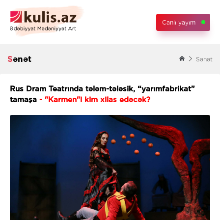
Canlı yayım
Sənət
Sənət
Rus Dram Teatrında tələm-tələsik, “yarımfabrikat”
tamaşa
- "Karmen"i kim xilas edəcək?