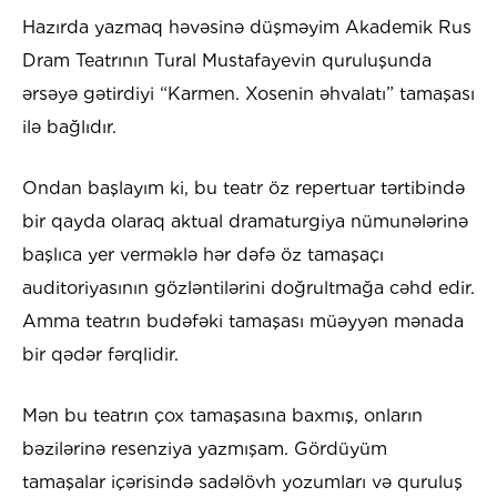
Hazırda yazmaq həvəsinə düşməyim Akademik Rus
Dram Teatrının Tural Mustafayevin quruluşunda
ərsəyə gətirdiyi “Karmen. Xosenin əhvalatı” tamaşası
ilə bağlıdır.
Ondan başlayım ki, bu teatr öz repertuar tərtibində
bir qayda olaraq aktual dramaturgiya nümunələrinə
başlıca yer verməklə hər dəfə öz tamaşaçı
auditoriyasının gözləntilərini doğrultmağa cəhd edir.
Amma teatrın budəfəki tamaşası müəyyən mənada
bir qədər fərqlidir.
Mən bu teatrın çox tamaşasına baxmış, onların
bəzilərinə resenziya yazmışam. Gördüyüm
tamaşalar içərisində sadəlövh yozumları və quruluş