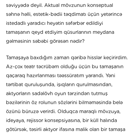
səviyyədə deyil. Aktual mövzunun konseptual
səhnə həlli, estetik-bədii təqdimatı üçün yetərincə
istedadlı yaradıcı heyətin səfərbər edildiyi
tamaşanın qeyd etdiyim qüsurlarının meydana
gəlməsinin səbəbi görəsən nədir?
Tamaşaya baxdığım zaman qəribə hisslər keçirirdim.
Az-çox teatr təcrübəm olduğu üçün bu tamaşanın
qaçaraq hazırlanması təəssüratım yarandı. Yəni
tərtibat quruluşunda, işıqların qurulmasından,
aktyorların sadəlövh oyun tərzindən tutmuş
bəzilərinin öz rolunun sözlərini bilməməsində belə
özünü büruzə verirdi. Olduqca maraqlı mövzuya,
ideyaya, rejissor konsepsiyasına, bir küll halında
götürsək, təsirli aktyor ifasına malik olan bir tamaşa