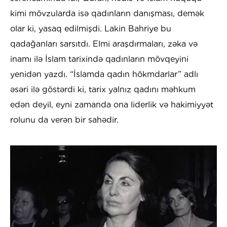
kimi mövzularda isə qadınların danışması, demək
olar ki, yasaq edilmişdi. Lakin Bahriye bu
qadağanları sarsıtdı. Elmi araşdırmaları, zəka və
inamı ilə İslam tarixində qadınların mövqeyini
yenidən yazdı. “İslamda qadın hökmdarlar” adlı
əsəri ilə göstərdi ki, tarix yalnız qadını məhkum
edən deyil, eyni zamanda ona liderlik və hakimiyyət
rolunu da verən bir sahədir.