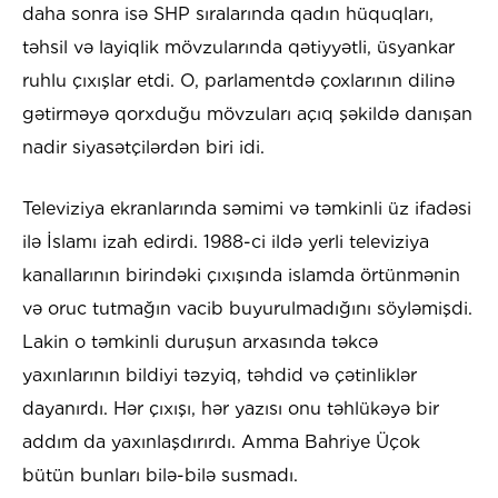
daha sonra isə SHP sıralarında qadın hüquqları,
təhsil və layiqlik mövzularında qətiyyətli, üsyankar
ruhlu çıxışlar etdi. O, parlamentdə çoxlarının dilinə
gətirməyə qorxduğu mövzuları açıq şəkildə danışan
nadir siyasətçilərdən biri idi.
Televiziya ekranlarında səmimi və təmkinli üz ifadəsi
ilə İslamı izah edirdi. 1988-ci ildə yerli televiziya
kanallarının birindəki çıxışında islamda örtünmənin
və oruc tutmağın vacib buyurulmadığını söyləmişdi.
Lakin o təmkinli duruşun arxasında təkcə
yaxınlarının bildiyi təzyiq, təhdid və çətinliklər
dayanırdı. Hər çıxışı, hər yazısı onu təhlükəyə bir
addım da yaxınlaşdırırdı. Amma Bahriye Üçok
bütün bunları bilə-bilə susmadı.