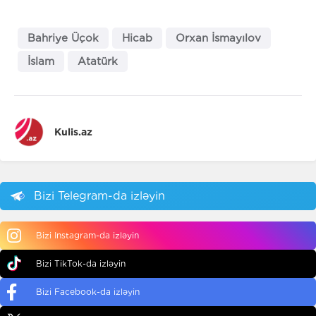
Bahriye Üçok
Hicab
Orxan İsmayılov
İslam
Atatürk
Kulis.az
Bizi Telegram-da izləyin
Bizi Instagram-da izləyin
Bizi TikTok-da izləyin
Bizi Facebook-da izləyin