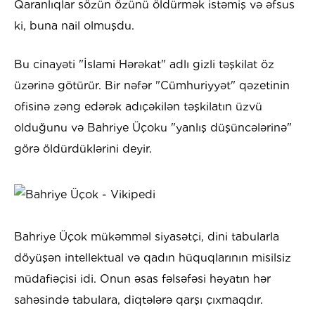
Qaranlıqlar sözün özünü öldürmək istəmiş və əfsus
ki, buna nail olmuşdu.
Bu cinayəti "İslami Hərəkat" adlı gizli təşkilat öz
üzərinə götürür. Bir nəfər "Cümhuriyyət" qəzetinin
ofisinə zəng edərək adıçəkilən təşkilatın üzvü
olduğunu və Bahriye Üçoku "yanlış düşüncələrinə"
görə öldürdüklərini deyir.
Bahriye Üçok mükəmməl siyasətçi, dini tabularla
döyüşən intellektual və qadın hüquqlarının misilsiz
müdafiəçisi idi. Onun əsas fəlsəfəsi həyatın hər
sahəsində tabulara, diqtələrə qarşı çıxmaqdır.