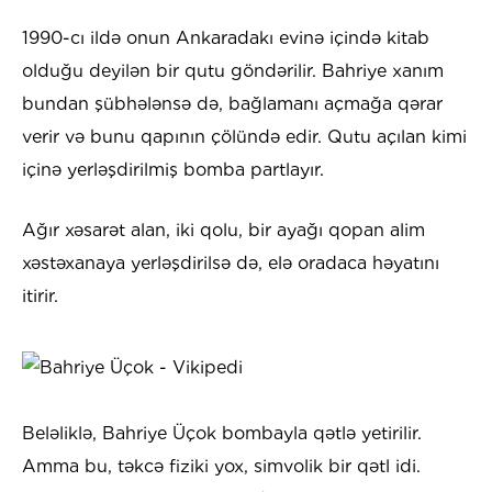
1990-cı ildə onun Ankaradakı evinə içində kitab
olduğu deyilən bir qutu göndərilir. Bahriye xanım
bundan şübhələnsə də, bağlamanı açmağa qərar
verir və bunu qapının çölündə edir. Qutu açılan kimi
içinə yerləşdirilmiş bomba partlayır.
Ağır xəsarət alan, iki qolu, bir ayağı qopan alim
xəstəxanaya yerləşdirilsə də, elə oradaca həyatını
itirir.
Beləliklə, Bahriye Üçok bombayla qətlə yetirilir.
Amma bu, təkcə fiziki yox, simvolik bir qətl idi.