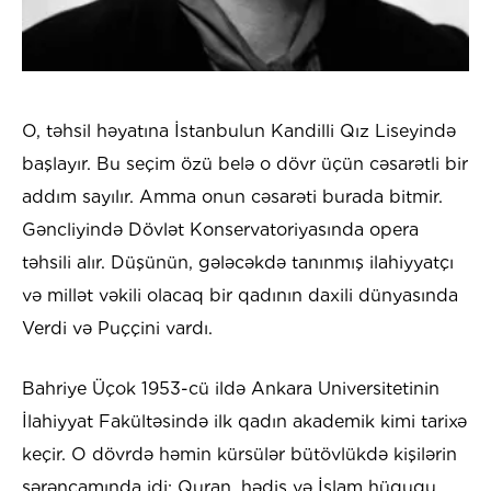
O, təhsil həyatına İstanbulun Kandilli Qız Liseyində
başlayır. Bu seçim özü belə o dövr üçün cəsarətli bir
addım sayılır. Amma onun cəsarəti burada bitmir.
Gəncliyində Dövlət Konservatoriyasında opera
təhsili alır. Düşünün, gələcəkdə tanınmış ilahiyyatçı
və millət vəkili olacaq bir qadının daxili dünyasında
Verdi və Puççini vardı.
Bahriye Üçok 1953-cü ildə Ankara Universitetinin
İlahiyyat Fakültəsində ilk qadın akademik kimi tarixə
keçir. O dövrdə həmin kürsülər bütövlükdə kişilərin
sərəncamında idi; Quran, hədis və İslam hüququ