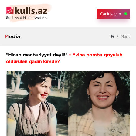
Canlı yayım
Media
Media
"Hicab məcburiyyət deyil!"
- Evinə bomba qoyulub
öldürülən qadın kimdir?