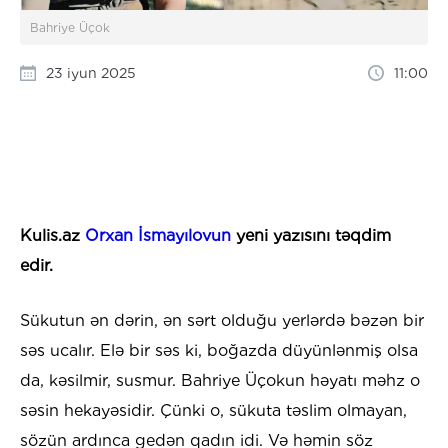
Bahriye Üçok
23 iyun 2025
11:00
Kulis.az
Orxan İsmayılovun
yeni yazısını təqdim
edir.
Sükutun ən dərin, ən sərt olduğu yerlərdə bəzən bir
səs ucalır. Elə bir səs ki, boğazda düyünlənmiş olsa
da, kəsilmir, susmur. Bahriye Üçokun həyatı məhz o
səsin hekayəsidir. Çünki o, sükuta təslim olmayan,
sözün ardınca gedən qadın idi. Və həmin söz