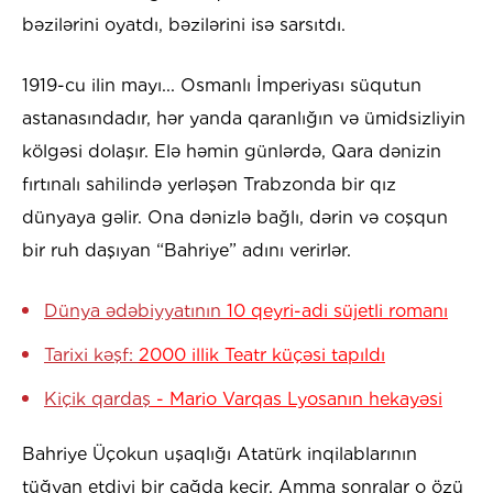
bəzilərini oyatdı, bəzilərini isə sarsıtdı.
1919-cu ilin mayı... Osmanlı İmperiyası süqutun
astanasındadır, hər yanda qaranlığın və ümidsizliyin
kölgəsi dolaşır. Elə həmin günlərdə, Qara dənizin
fırtınalı sahilində yerləşən Trabzonda bir qız
dünyaya gəlir. Ona dənizlə bağlı, dərin və coşqun
bir ruh daşıyan “Bahriye” adını verirlər.
Dünya ədəbiyyatının
10 qeyri-adi süjetli romanı
Tarixi kəşf:
2000 illik Teatr küçəsi tapıldı
Kiçik qardaş
- Mario Varqas Lyosanın hekayəsi
Bahriye Üçokun uşaqlığı Atatürk inqilablarının
tüğyan etdiyi bir çağda keçir. Amma sonralar o özü