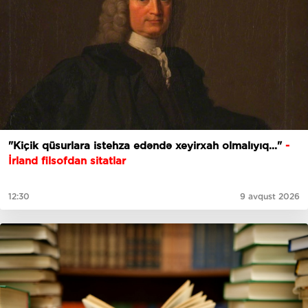
"Kiçik qüsurlara istehza edəndə xeyirxah olmalıyıq..."
-
İrland filsofdan sitatlar
12:30
9 avqust 2026