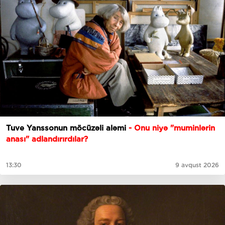
Tuve Yanssonun möcüzəli aləmi
- Onu niyə "muminlərin
anası" adlandırırdılar?
13:30
9 avqust 2026