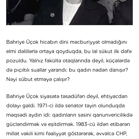
Bahriye Üçok hicabın dini məcburiyyət olmadığını
elmi dəlillərlə ortaya qoyduqda, bu lal sükut ilk dəfə
pozuldu. Yalnız fakültə otaqlarında deyil, küçələrdə
də pıçıltılı suallar yarandı: bu qadın nədən danışır?
Nəyi sübut etməyə çalışır?
Bahriye Üçok siyasətə təsadüfən deyil, ehtiyacdan
dolayı gəldi. 1971-ci ildə senator təyin olunduqda
məqsədi aydın idi: qadınların səsini qanunvericilikdə
gücləndirmək və eşitdirmək. 1983-cü ildən etibarən
millət vəkili kimi fəaliyyət göstərərək, əvvəlcə CHP,