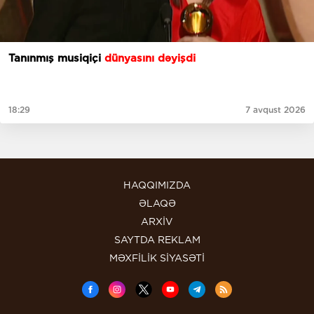
Tanınmış musiqiçi
dünyasını dəyişdi
18:29
7 avqust 2026
HAQQIMIZDA
ƏLAQƏ
ARXİV
SAYTDA REKLAM
MƏXFİLİK SİYASƏTİ