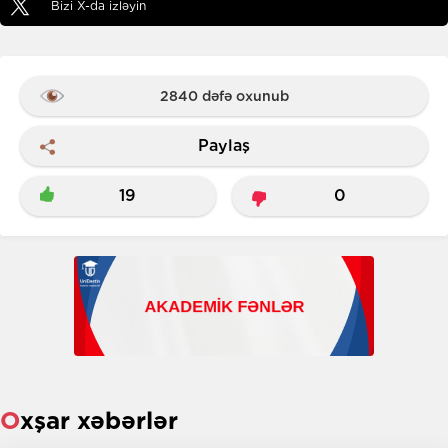
Bizi X-da izləyin
2840 dəfə oxunub
Paylaş
19
0
Oxşar xəbərlər