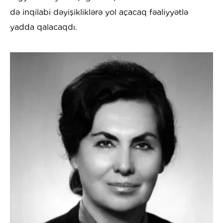
də inqilabi dəyişikliklərə yol açacaq fəaliyyətlə
yadda qalacaqdı.