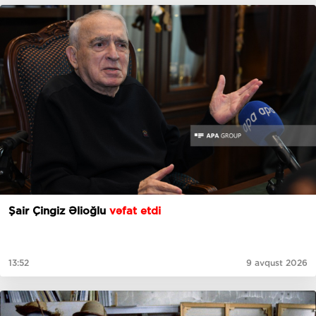
Şair Çingiz Əlioğlu
vəfat etdi
13:52
9 avqust 2026