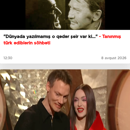
"Dünyada yazılmamış o qədər şeir var ki..."
- Tanınmış
türk ədiblərin söhbəti
12:30
8 avqust 2026