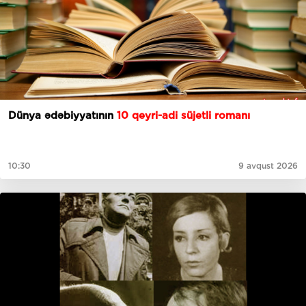
Dünya ədəbiyyatının
10 qeyri-adi süjetli romanı
10:30
9 avqust 2026