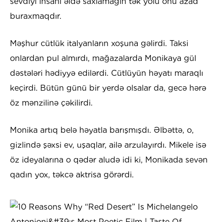
sevdiyi insanı əldə saxlamağın tək yolu onu azad
buraxmaqdır.
Məşhur cütlük italyanların xoşuna gəlirdi. Taksi
onlardan pul almırdı, mağazalarda Monikaya gül
dəstələri hədiyyə edilərdi. Cütlüyün həyatı maraqlı
keçirdi. Bütün günü bir yerdə olsalar da, gecə hərə
öz mənzilinə çəkilirdi.
Monika artıq belə həyatla barışmışdı. Əlbəttə, o,
gizlində şəxsi ev, uşaqlar, ailə arzulayırdı. Mikele isə
öz ideyalarına o qədər aludə idi ki, Monikada sevən
qadın yox, təkcə aktrisa görərdi.