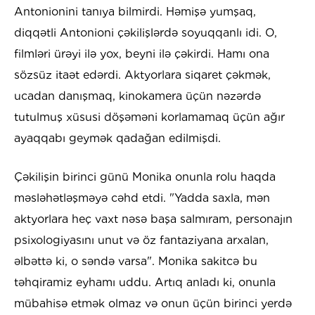
Antonionini tanıya bilmirdi. Həmişə yumşaq,
diqqətli Antonioni çəkilişlərdə soyuqqanlı idi. O,
filmləri ürəyi ilə yox, beyni ilə çəkirdi. Hamı ona
sözsüz itaət edərdi. Aktyorlara siqaret çəkmək,
ucadan danışmaq, kinokamera üçün nəzərdə
tutulmuş xüsusi döşəməni korlamamaq üçün ağır
ayaqqabı geymək qadağan edilmişdi.
Çəkilişin birinci günü Monika onunla rolu haqda
məsləhətləşməyə cəhd etdi. "Yadda saxla, mən
aktyorlara heç vaxt nəsə başa salmıram, personajın
psixologiyasını unut və öz fantaziyana arxalan,
əlbəttə ki, o səndə varsa". Monika sakitcə bu
təhqiramiz eyhamı uddu. Artıq anladı ki, onunla
mübahisə etmək olmaz və onun üçün birinci yerdə