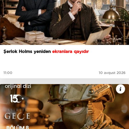
Şerlok Holms yenidən
ekranlara qayıdır
11:00
10 avqust 2026