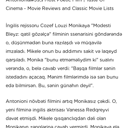
İngilis rejissoru Cozef Louzi Monikaya "Modesti
Bleyz: qatil gözəlçə" filminin ssenarisini göndərəndə
o, düşünmədən buna razılaşdı və müqavilə
imzaladı. Mikele onun bu addımını sakit və laqeyd
qarşıladı. Monika "bunu etməməliydim ki" sualını
verəndə, o, belə cavab verdi: "Başqa filmlər sənin
istedadını açacaq. Mənim filmlərimdə isə sən bunu
edə bilmirsən. Bu, sənin günahın deyil".
Antonioni növbəti filmini artıq Monikasız çəkdi. O,
yeni filminə ingilis aktrisası Vanessa Redqreyvi
dəvət etmişdi. Mikele qısqanclıqdan dəli olan
Monikanın zənglərinə cavab vermirdi. Monikaya elə