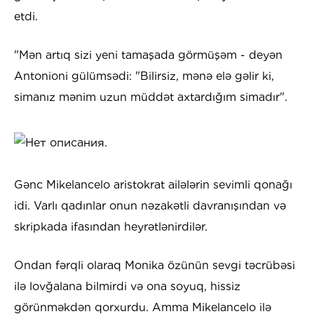
etdi.
"Mən artıq sizi yeni tamaşada görmüşəm - deyən
Antonioni gülümsədi: "Bilirsiz, mənə elə gəlir ki,
simanız mənim uzun müddət axtardığım simadır".
Gənc Mikelancelo aristokrat ailələrin sevimli qonağı
idi. Varlı qadınlar onun nəzakətli davranışından və
skripkada ifasından heyrətlənirdilər.
Ondan fərqli olaraq Monika özünün sevgi təcrübəsi
ilə lovğalana bilmirdi və ona soyuq, hissiz
görünməkdən qorxurdu. Amma Mikelancelo ilə