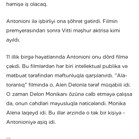
həmişə iş olacaq.
Antonioni ilə işbirliyi ona şöhrət gətirdi. Filmin
premyerasından sonra Vitti məşhur aktrisa kimi
ayıldı.
11 illik birgə həyatlarında Antonioni onu dörd filmə
çəkdi. Bu filmlərdən hər biri intellektual publika və
mətbuat tərəfindən məftunluqla qarşılanırdı. "Ala-
toranlıq" filmində o, Alen Delonla tərəf müqabili idi.
O zaman Delon Monikanı özünə cəlb etməyə çalışsa
da, onun cəhdləri məyusluqla nəticələndi. Monika
Alenə laqeyd idi. Bu illər ərzində o tək bir kişiyə -
Antonioniyə aşiq idi.