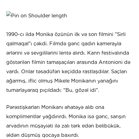
1990-cı ildə Monika özünün ilk və son filmini "Sirli
qalmaqal"ı çəkdi. Filmdə gənc qadın kamerayla
ərlərini və sevgililərini lentə alırdı. Kann festivalında
göstərilən filmin tamaşaçıları arasında Antonioni də
vardı. Onlar təsadüfən keçiddə rastlaşdılar. Saçları
ağarmış, iflic olmuş Mikele Monikanın yanağını
tumarlayaraq pıçıldadı: "Bu, gözəl idi".
Pərəstişkarları Monikanı əhatəyə alıb ona
komplimentlər yağdırırdı. Monika isə gənc, sarışın
arvadının müşayiəti ilə zalı tərk edən belibükük,
əldən düşmüş qocaya baxırdı.