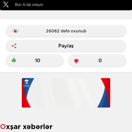
Bizi X-da izləyin
26082 dəfə oxunub
Paylaş
10
0
Oxşar xəbərlər