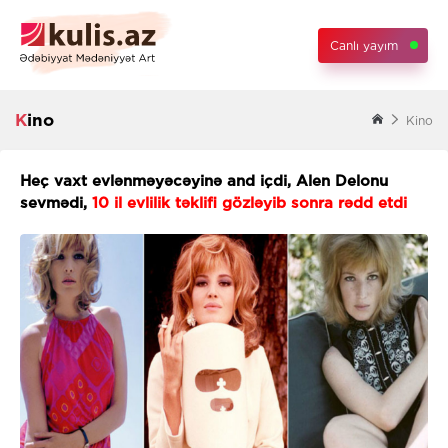
Canlı yayım
Kino
Kino
Heç vaxt evlənməyəcəyinə and içdi, Alen Delonu
sevmədi,
10 il evlilik təklifi gözləyib sonra rədd etdi