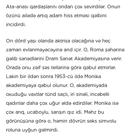
Ata-anası qardaşlarını ondan çox sevirdilər. Onun
özünü ailədə artıq adam hiss etməsi qəlbini
incidirdi.
On dörd yaşı olanda aktrisa olacağına və heç
zaman evlənməyəcəyinə and içir. O, Roma şəhərinə
gəlib sənədlərini Dram Sənət Akademiyasına verir.
Orada onu zəif səs tellərinə görə qəbul etmirlər.
Lakin bir ildən sonra 1953-cü ildə Monika
akademiyaya qəbul olunur. O, akademiyada
oxuduğu vaxtlar tünd saçlı, iri sinəli, incəbelli
qadınlar daha çox uğur əldə edirdilər. Monika isə
çox arıq, ucaboylu, sarışın qız idi. Məhz bu
görünüşünə görə o, həmin dövrün seks simvolu
roluna uyğun gəlmirdi.