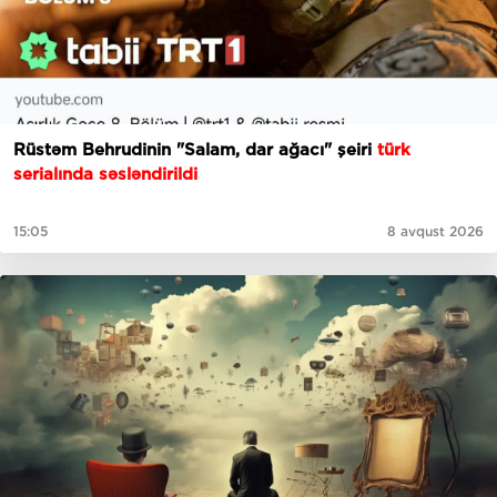
Rüstəm Behrudinin "Salam, dar ağacı" şeiri
türk
serialında səsləndirildi
15:05
8 avqust 2026