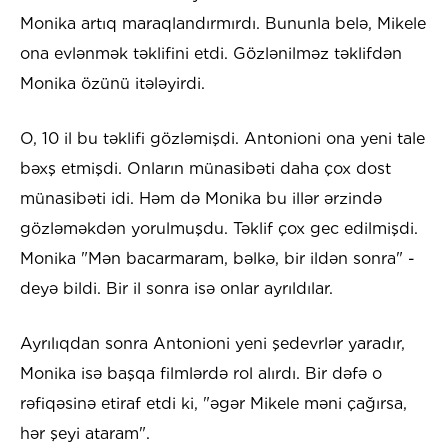
Monika artıq maraqlandırmırdı. Bununla belə, Mikele
ona evlənmək təklifini etdi. Gözlənilməz təklifdən
Monika özünü itələyirdi.
O, 10 il bu təklifi gözləmişdi. Antonioni ona yeni tale
bəxş etmişdi. Onların münasibəti daha çox dost
münasibəti idi. Həm də Monika bu illər ərzində
gözləməkdən yorulmuşdu. Təklif çox gec edilmişdi.
Monika "Mən bacarmaram, bəlkə, bir ildən sonra" -
deyə bildi. Bir il sonra isə onlar ayrıldılar.
Ayrılıqdan sonra Antonioni yeni şedevrlər yaradır,
Monika isə başqa filmlərdə rol alırdı. Bir dəfə o
rəfiqəsinə etiraf etdi ki, "əgər Mikele məni çağırsa,
hər şeyi ataram".