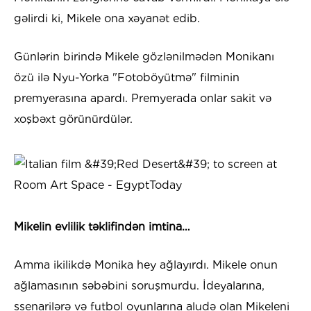
gəlirdi ki, Mikele ona xəyanət edib.
Günlərin birində Mikele gözlənilmədən Monikanı
özü ilə Nyu-Yorka "Fotoböyütmə" filminin
premyerasına apardı. Premyerada onlar sakit və
xoşbəxt görünürdülər.
Mikelin evlilik təklifindən imtina…
Amma ikilikdə Monika hey ağlayırdı. Mikele onun
ağlamasının səbəbini soruşmurdu. İdeyalarına,
ssenarilərə və futbol oyunlarına aludə olan Mikeleni