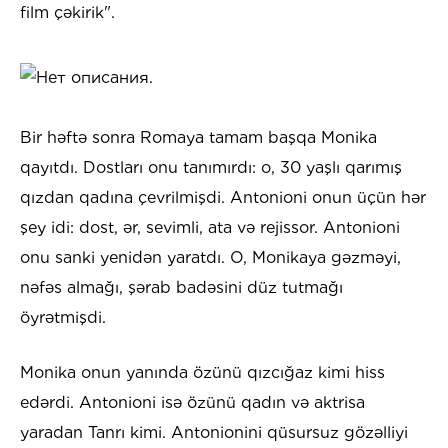
film çəkirik".
Bir həftə sonra Romaya tamam başqa Monika
qayıtdı. Dostları onu tanımırdı: o, 30 yaşlı qarımış
qızdan qadına çevrilmişdi. Antonioni onun üçün hər
şey idi: dost, ər, sevimli, ata və rejissor. Antonioni
onu sanki yenidən yaratdı. O, Monikaya gəzməyi,
nəfəs almağı, şərab badəsini düz tutmağı
öyrətmişdi.
Monika onun yanında özünü qızcığaz kimi hiss
edərdi. Antonioni isə özünü qadın və aktrisa
yaradan Tanrı kimi. Antonionini qüsursuz gözəlliyi