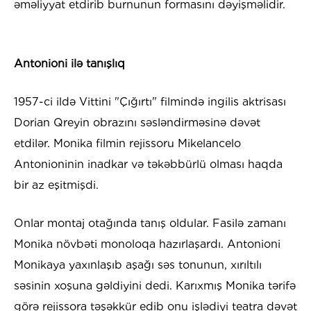
əməliyyat etdirib burnunun formasını dəyişməlidir.
Antonioni ilə tanışlıq
1957-ci ildə Vittini "Çığırtı" filmində ingilis aktrisası
Dorian Qreyin obrazını səsləndirməsinə dəvət
etdilər. Monika filmin rejissoru Mikelancelo
Antonioninin inadkar və təkəbbürlü olması haqda
bir az eşitmişdi.
Onlar montaj otağında tanış oldular. Fasilə zamanı
Monika növbəti monoloqa hazırlaşardı. Antonioni
Monikaya yaxınlaşıb aşağı səs tonunun, xırıltılı
səsinin xoşuna gəldiyini dedi. Karıxmış Monika tərifə
görə rejissora təşəkkür edib onu işlədiyi teatra dəvət