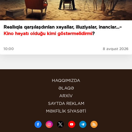
Reallıqla qarşılaşdırılan xəyallar, illuziyalar, inanclar...–
Kino həyatı olduğu kimi göstərməlidirmi
?
10:00
8 avqust 2026
HAQQIMIZDA
ƏLAQƏ
ARXİV
SAYTDA REKLAM
MƏXFİLİK SİYASƏTİ