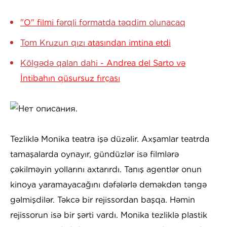
"O" filmi
fərqli formatda təqdim olunacaq
Tom Kruzun qızı
atasından imtina etdi
Kölgədə qalan dahi
- Andrea del Sarto və
İntibahın qüsursuz fırçası
Tezliklə Monika teatra işə düzəlir. Axşamlar teatrda
tamaşalarda oynayır, gündüzlər isə filmlərə
çəkilməyin yollarını axtarırdı. Tanış agentlər onun
kinoya yaramayacağını dəfələrlə deməkdən təngə
gəlmişdilər. Təkcə bir rejissordan başqa. Həmin
rejissorun isə bir şərti vardı. Monika tezliklə plastik