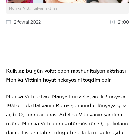
Monika Vitti, italyan aktrisa
2 fevral 2022
21:00
Kulis.az bu gün vəfat edən məşhur italyan aktrisası
Monika Vittinin həyat hekayəsini təqdim edir.
Monika Vitti əsl adı Mariya Luiza Çaçarelli 3 noyabr
1931-ci ildə İtaliyanın Roma şəhərində dünyaya göz
açıb. O, sonralar anası Adelina Vittilyanın şərəfinə
özünə Monika Vitti adını götürmüşdür. O, qadınların
daima kişilərə tabe olduğu bir ailədə doğulmuşdu.