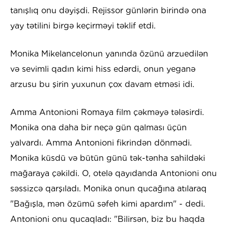
tanışlıq onu dəyişdi. Rejissor günlərin birində ona
yay tətilini birgə keçirməyi təklif etdi.
Monika Mikelancelonun yanında özünü arzuedilən
və sevimli qadın kimi hiss edərdi, onun yeganə
arzusu bu şirin yuxunun çox davam etməsi idi.
Amma Antonioni Romaya film çəkməyə tələsirdi.
Monika ona daha bir neçə gün qalması üçün
yalvardı. Amma Antonioni fikrindən dönmədi.
Monika küsdü və bütün günü tək-tənha sahildəki
mağaraya çəkildi. O, otelə qayıdanda Antonioni onu
səssizcə qarşıladı. Monika onun qucağına atılaraq
"Bağışla, mən özümü səfeh kimi apardım" - dedi.
Antonioni onu qucaqladı: "Bilirsən, biz bu haqda