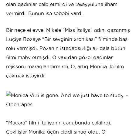
olan qadınlar cəlb etmirdi və təxəyyülünə ilham
vermirdi. Bunun isə səbəbi vardı.
Bir neçə el əvvəl Mikele "Miss İtaliya" adını qazanmış
Luçiya Bozeyə "Bir sevginin xronikası" filmində baş
rolu vermişdi. Pozanın istedadsızlığı az qala bütün
filmi məhv etmişdi. O vaxtdan gözəl qadınlar
rejissoru maraqlandırmırdı. O, artıq Monika ilə film
çəkmək istəyirdi.
"Macəra" filmi İtaliyanın cənubunda çəkilirdi.
Çəkilişlər Monika üçün ciddi sınaq oldu. O,