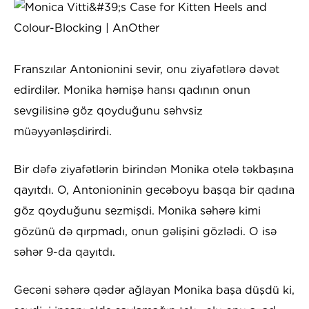
Franszılar Antonionini sevir, onu ziyafətlərə dəvət
edirdilər. Monika həmişə hansı qadının onun
sevgilisinə göz qoyduğunu səhvsiz
müəyyənləşdirirdi.
Bir dəfə ziyafətlərin birindən Monika otelə təkbaşına
qayıtdı. O, Antonioninin gecəboyu başqa bir qadına
göz qoyduğunu sezmişdi. Monika səhərə kimi
gözünü də qırpmadı, onun gəlişini gözlədi. O isə
səhər 9-da qayıtdı.
Gecəni səhərə qədər ağlayan Monika başa düşdü ki,