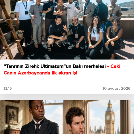
“Tanrının Zirehi: Ultimatum”un Bakı mərhələsi
- Ceki
Canın Azərbaycanda ilk ekran işi
13:15
10 avqust 2026