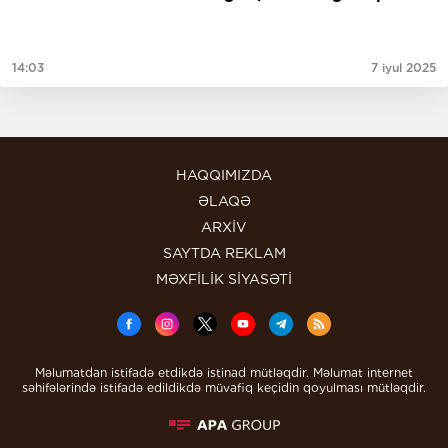
14:03
7 iyul 2025
HAQQIMIZDA
ƏLAQƏ
ARXİV
SAYTDA REKLAM
MƏXFİLİK SİYASƏTİ
Məlumatdan istifadə etdikdə istinad mütləqdir. Məlumat internet
səhifələrində istifadə edildikdə müvafiq keçidin qoyulması mütləqdir.