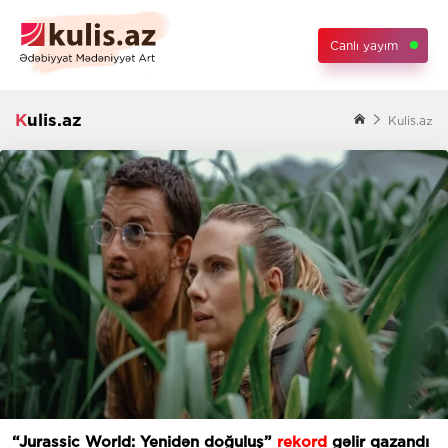
Canlı yayım
Kulis.az
Kulis.az
“Jurassic World: Yenidən doğuluş”
rekord
gəlir qazandı