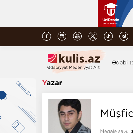
Ədəbi t
Yazar
Müşfi
Məqalə sayı: