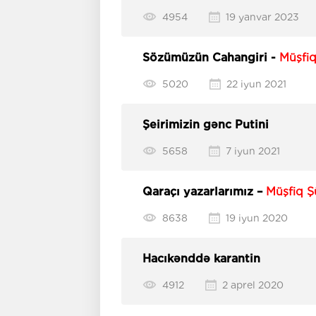
4954
19 yanvar 2023
Sözümüzün Cahangiri -
Müşfiq
5020
22 iyun 2021
Şeirimizin gənc Putini
5658
7 iyun 2021
Qaraçı yazarlarımız –
Müşfiq Şü
8638
19 iyun 2020
Hacıkənddə karantin
4912
2 aprel 2020