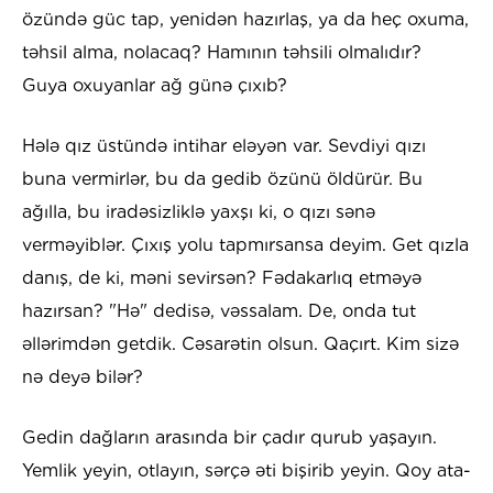
özündə güc tap, yenidən hazırlaş, ya da heç oxuma,
təhsil alma, nolacaq? Hamının təhsili olmalıdır?
Guya oxuyanlar ağ günə çıxıb?
Hələ qız üstündə intihar eləyən var. Sevdiyi qızı
buna vermirlər, bu da gedib özünü öldürür. Bu
ağılla, bu iradəsizliklə yaxşı ki, o qızı sənə
verməyiblər. Çıxış yolu tapmırsansa deyim. Get qızla
danış, de ki, məni sevirsən? Fədakarlıq etməyə
hazırsan? "Hə" dedisə, vəssalam. De, onda tut
əllərimdən getdik. Cəsarətin olsun. Qaçırt. Kim sizə
nə deyə bilər?
Gedin dağların arasında bir çadır qurub yaşayın.
Yemlik yeyin, otlayın, sərçə əti bişirib yeyin. Qoy ata-