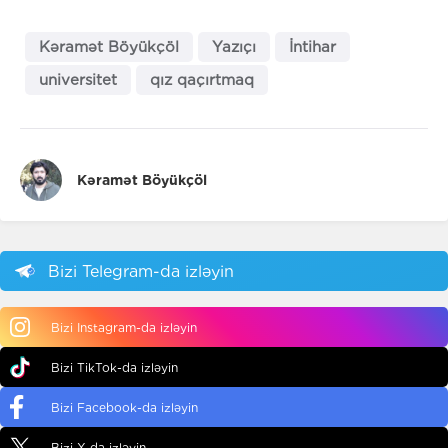
Kəramət Böyükçöl
Yazıçı
İntihar
universitet
qız qaçırtmaq
Kəramət Böyükçöl
Bizi Telegram-da izləyin
Bizi Instagram-da izləyin
Bizi TikTok-da izləyin
Bizi Facebook-da izləyin
Bizi X-da izləyin