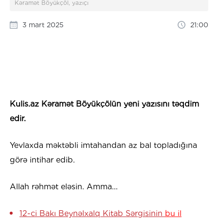
Kəramət Böyükçöl, yazıçı
3 mart 2025
21:00
Kulis.az Kəramət Böyükçölün yeni yazısını təqdim
edir.
Yevlaxda məktəbli imtahandan az bal topladığına
görə intihar edib.
Allah rəhmət eləsin. Amma...
12-ci Bakı Beynəlxalq Kitab Sərgisinin
bu il