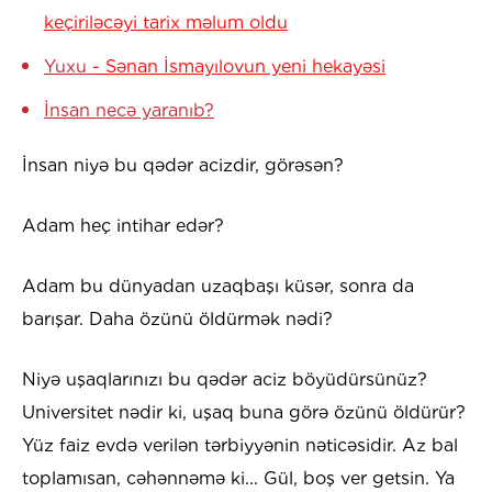
keçiriləcəyi tarix məlum oldu
Yuxu
- Sənan İsmayılovun yeni hekayəsi
İnsan necə yaranıb?
İnsan niyə bu qədər acizdir, görəsən?
Adam heç intihar edər?
Adam bu dünyadan uzaqbaşı küsər, sonra da
barışar. Daha özünü öldürmək nədi?
Niyə uşaqlarınızı bu qədər aciz böyüdürsünüz?
Universitet nədir ki, uşaq buna görə özünü öldürür?
Yüz faiz evdə verilən tərbiyyənin nəticəsidir. Az bal
toplamısan, cəhənnəmə ki... Gül, boş ver getsin. Ya