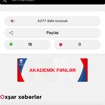
4277 dəfə oxunub
Paylaş
18
0
Oxşar xəbərlər