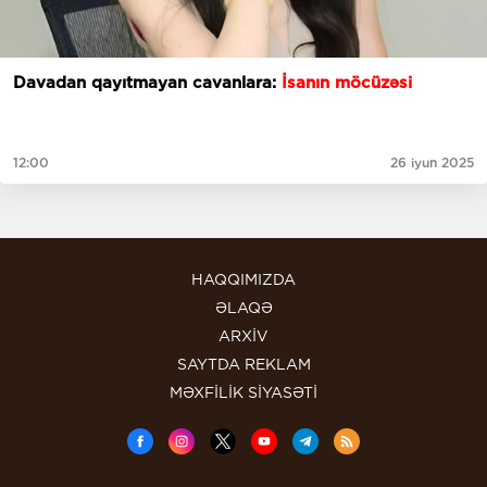
Davadan qayıtmayan cavanlara:
İsanın möcüzəsi
12:00
26 iyun 2025
HAQQIMIZDA
ƏLAQƏ
ARXİV
SAYTDA REKLAM
MƏXFİLİK SİYASƏTİ