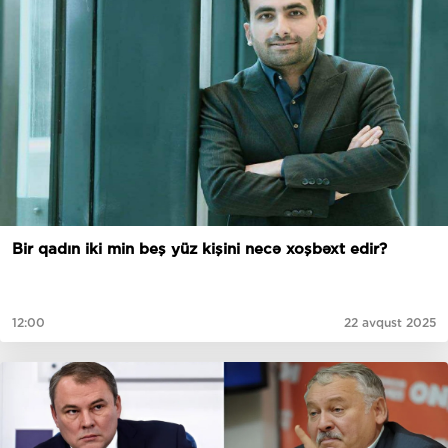
Bir qadın iki min beş yüz kişini necə xoşbəxt edir?
12:00
22 avqust 2025