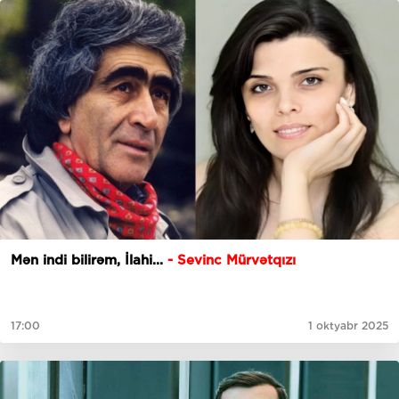
Mən indi bilirəm, İlahi...
- Sevinc Mürvətqızı
17:00
1 oktyabr 2025