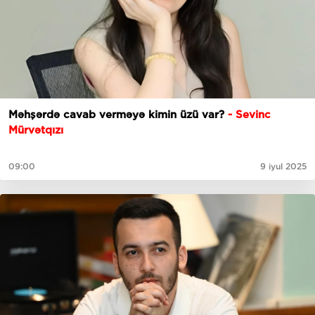
Məhşərdə cavab verməyə kimin üzü var?
- Sevinc
Mürvətqızı
09:00
9 iyul 2025