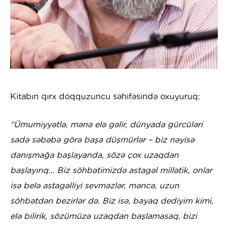
Kitabın qırx doqquzuncu səhifəsində oxuyuruq:
“Ümumiyyətlə, mənə elə gəlir, dünyada gürcüləri
sadə səbəbə görə başa düşmürlər – biz nəyisə
danışmağa başlayanda, sözə çox uzaqdan
başlayırıq... Biz söhbətimizdə astagəl millətik, onlar
isə belə astagəlliyi sevməzlər, məncə, uzun
söhbətdən bezirlər də. Biz isə, bayaq dediyim kimi,
elə bilirik, sözümüzə uzaqdan başlamasaq, bizi