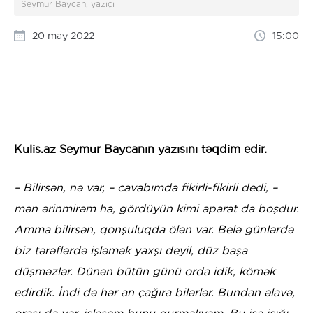
Seymur Baycan, yazıçı
20 may 2022
15:00
Kulis.az Seymur Baycanın yazısını təqdim edir.
– Bilirsən, nə var, – cavabımda fikirli-fikirli dedi, –
mən ərinmirəm ha, gördüyün kimi aparat da boşdur.
Amma bilirsən, qonşuluqda ölən var. Belə günlərdə
biz tərəflərdə işləmək yaxşı deyil, düz başa
düşməzlər. Dünən bütün günü orda idik, kömək
edirdik. İndi də hər an çağıra bilərlər. Bundan əlavə,