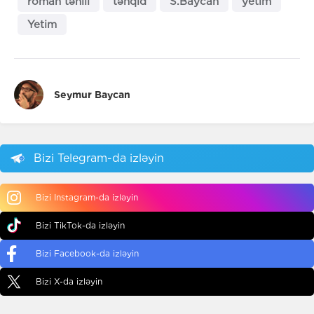
roman təhlil
tənqid
S.Baycan
yetim
Yetim
Seymur Baycan
Bizi Telegram-da izləyin
Bizi Instagram-da izləyin
Bizi TikTok-da izləyin
Bizi Facebook-da izləyin
Bizi X-da izləyin