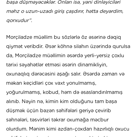
başa düşməyəcəklər. Onları isə, yəni dinləyiciləri
məhz o uzun-uzadı giriş çaşdırır, hətta deyərdim,
qorxudur”.
Morçiladze müəllim bu sözlərlə öz əsərinə dəqiq
qiymət veribdir. Əsər köhnə silahın üzərində qurulsa
da, Morçiladze müəllimin əsərdə yerli-yersiz çoxlu
tarixi səyahətlər etməsi əsərin dinamikliyin,
oxunaqlıq dərəcəsini aşağı salır. Əsərdə zaman və
məkan keçidləri çox vaxt yonulmamış,
yoğurulmamış, kobud, həm də əsaslandırılmamış
alınıb. Nəyin nə, kimin kim olduğunu tam başa
düşmək üçün bəzən səhifələri geriyə çevirib
səhnələri, təsvirləri təkrar oxumağa məcbur
olurdum. Mənim kimi azdan-çoxdan hazırlıqlı oxucu