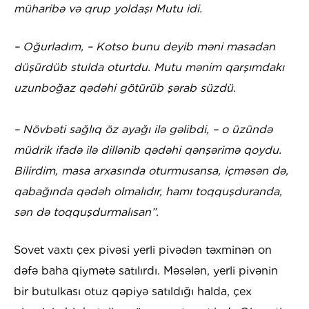
müharibə və qrup yoldaşı Mutu idi.
– Oğurladım, – Kotso bunu deyib məni masadan
düşürdüb stulda oturtdu. Mutu mənim qarşımdakı
uzunboğaz qədəhi götürüb şərab süzdü.
– Növbəti sağlıq öz ayağı ilə gəlibdi, – o üzündə
müdrik ifadə ilə dillənib qədəhi qənşərimə qoydu.
Bilirdim, masa arxasında oturmusansa, içməsən də,
qabağında qədəh olmalıdır, hamı toqquşduranda,
sən də toqquşdurmalısan”.
Sovet vaxtı çex pivəsi yerli pivədən təxminən on
dəfə baha qiymətə satılırdı. Məsələn, yerli pivənin
bir butulkası otuz qəpiyə satıldığı halda, çex