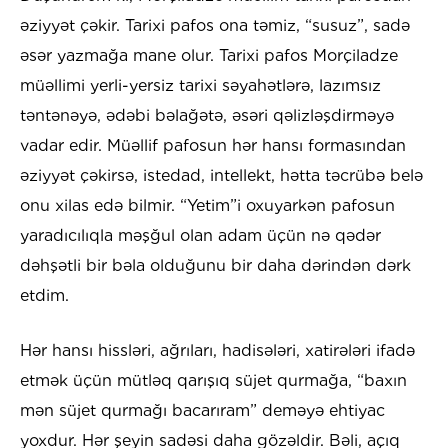
əziyyət çəkir. Tarixi pafos ona təmiz, “susuz”, sadə
əsər yazmağa mane olur. Tarixi pafos Morçiladze
müəllimi yerli-yersiz tarixi səyahətlərə, lazımsız
təntənəyə, ədəbi bəlağətə, əsəri qəlizləşdirməyə
vadar edir. Müəllif pafosun hər hansı formasından
əziyyət çəkirsə, istedad, intellekt, hətta təcrübə belə
onu xilas edə bilmir. “Yetim”i oxuyarkən pafosun
yaradıcılıqla məşğul olan adam üçün nə qədər
dəhşətli bir bəla olduğunu bir daha dərindən dərk
etdim.
Hər hansı hissləri, ağrıları, hadisələri, xatirələri ifadə
etmək üçün mütləq qarışıq süjet qurmağa, “baxın
mən süjet qurmağı bacarıram” deməyə ehtiyac
yoxdur. Hər şeyin sadəsi daha gözəldir. Bəli, açıq