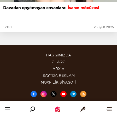
Davadan qayıtmayan cavanlara:
İsanın möcüzəsi
12:00
26 iyun 2025
HAQQIMIZDA
ƏLAQƏ
ARXİV
SAYTDA REKLAM
MƏXFİLİK SİYASƏTİ
Məlumatdan istifadə etdikdə istinad mütləqdir. Məlumat internet
səhifələrində istifadə edildikdə müvafiq keçidin qoyulması mütləqdir.