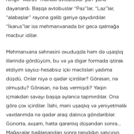
dayanardı. Başqa avtobuslar “Paz”lar, “Laz”lar,
“alabaşlar” rayona gəlib geriyə qayıdırdılar.
“İkarus”lar isə mehmanxanada bir gecə qalmağa
məcbur idilər.
Mehmanxana səhnəsini oxuduqda həm də uşaqlıq
illərində gördüyüm, bu və ya digər formada iştirak
etdiyim saysız-hesabsız içki məclisləri yadıma
düşdü. Onlar niyə o qədər içirdilər? Görəsən, nə
olmuşdu? Görəsən, nə baş vermişdi? Yəqin
içməkdən savayı başqa əyləncə tapmırdılar. Ona
görə çox içirdilər. İlahi, məni uşaqlıq və yeniyetməlik
vaxtlarımda nə qədər araq dalınca göndəriblər.
Günorta, axşam, hətta qaranlıq düşəndən sonra...
Mağazalar bağlanandan sonra tanıdığın satıcının,