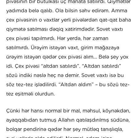
pivəsinin bir butulkası üç manata satılırdı. Qiymətlər
yadımda belə qalıb. Ola bilsin səhv edirəm. Amma
çex pivəsinin o vaxtlar yerli pivələrdən qat-qat baha
qiymətə satılması dəqiq xatirimdədir. Sovet vaxtı
çex pivəsi tapılmırdı. Hər yerdə, hər zaman
satılmırdı. Ürəyim istəyən vaxt, girim mağazaya
ürəyim istəyən qədər çex pivəsi alım... Belə şey yox
idi. Çex pivəsi “altdan satılırdı”. “Altdan satılırdı”
sözü indiki nəslə heç nə demir. Sovet vaxtı isə bu
söz tez-tez işlədilirdi. “Altdan aldım” – bu sözü tez-
tez eşitməli olurdun.
Çünki hər hansı normal bir mal, məhsul, köynəkdən,
ayaqqabıdan tutmuş Allahın qatılaşdırılmış südünə,
bolqar pendirinə qədər hər şey mütləq tanışlıqla,