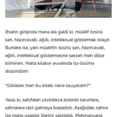
Əsərin girişində mənə elə gəldi ki, müəllif özünü
şən, hazırcavab, ağıllı, intellektual göstərmək istəyir.
Bunlara isə, yəni müəllifin özünü şən, hazırcavab,
ağıllı, intellektual göstərməsinə şəxsən mən dözə
bilmirəm. Hətta kitabın əvvəlində öz-özümə
düşündüm:
“Görəsən mən bu kitabı necə oxuyacam?”
Yaxşı ki, səhifələri çevirdikcə koloritli təsvirlərə,
səhnələrə rast gəlməyə başladım. Aşağıdakı səhnə
isə mənə uşaqlıq illərimi xatırlatdı. Mehmanxana