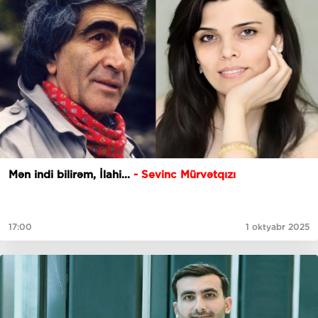
Mən indi bilirəm, İlahi...
- Sevinc Mürvətqızı
17:00
1 oktyabr 2025