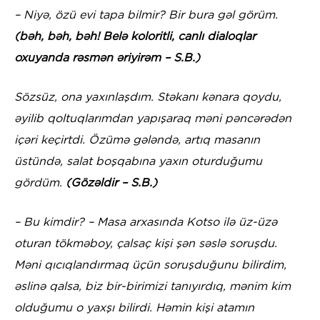
– Niyə, özü evi tapa bilmir? Bir bura gəl görüm.
(bəh, bəh, bəh! Belə koloritli, canlı dialoqlar
oxuyanda rəsmən əriyirəm – S.B.)
Sözsüz, ona yaxınlaşdım. Stəkanı kənara qoydu,
əyilib qoltuqlarımdan yapışaraq məni pəncərədən
içəri keçirtdi. Özümə gələndə, artıq masanın
üstündə, salat boşqabına yaxın oturduğumu
gördüm.
(Gözəldir – S.B.)
– Bu kimdir? – Masa arxasında Kotso ilə üz-üzə
oturan tökməboy, çalsaç kişi şən səslə soruşdu.
Məni qıcıqlandırmaq üçün soruşduğunu bilirdim,
əslinə qalsa, biz bir-birimizi tanıyırdıq, mənim kim
olduğumu o yaxşı bilirdi. Həmin kişi atamın