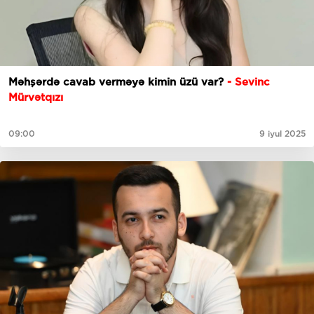
Məhşərdə cavab verməyə kimin üzü var?
- Sevinc
Mürvətqızı
09:00
9 iyul 2025