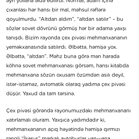
əyri yollarla əldə edilirdi. Normal, adam içinə
çıxarılası hər hansı bir mal, məhsul rəflərə
qoyulmurdu. “Altdan aldım”, “altdan satılır” – bu
sözlər sovet dövrünü görmüş hər bir adama yaxşı
tanışdı. Bizim rayonda çex pivəsi mehmanxananın
yeməkxanasında satılırdı. Əlbəttə, həmişə yox.
Əlbəttə, “altdan”. Məhz buna görə mən harada
köhnə sovet mehmanxanası görsəm, hansı kitabda
mehmanxana sözün oxusam özümdən asılı deyil,
istər-istəməz, avtomatik olaraq yadıma çex pivəsi
düşür. Yaxud da tam tərsinə.
Çex pivəsi görəndə rayonumuzdakı mehmanxananı
xatırlamalı oluram. Yaxşıca yadımdadır ki,
mehmanxananın açıq həyətində həmişə qırmızı
rəngli “İkarus” markalı avtobuslar yan-yana