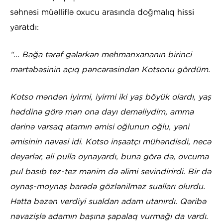
səhnəsi müəlliflə oxucu arasında doğmalıq hissi
yaratdı:
“... Bağa tərəf gələrkən mehmanxananın birinci
mərtəbəsinin açıq pəncərəsindən Kotsonu gördüm.
Kotso məndən iyirmi, iyirmi iki yaş böyük olardı, yaş
həddinə görə mən ona dayı deməliydim, amma
dərinə varsaq atamın əmisi oğlunun oğlu, yəni
əmisinin nəvəsi idi. Kotso inşaatçı mühəndisdi, necə
deyərlər, əli pulla oynayardı, buna görə də, ovcuma
pul basıb tez-tez mənim də əlimi sevindirirdi. Bir də
oynaş-moynaş barədə gözlənilməz sualları olurdu.
Hətta bəzən verdiyi sualdan adam utanırdı. Qəribə
nəvazişlə adamın başına şapalaq vurmağı da vardı.