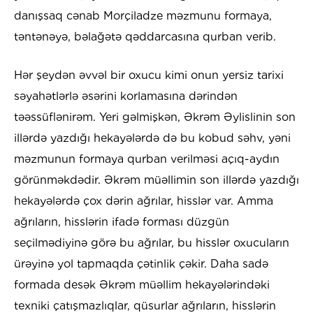
danışsaq cənab Morçiladze məzmunu formaya,
təntənəyə, bəlağətə qəddarcasına qurban verib.
Hər şeydən əvvəl bir oxucu kimi onun yersiz tarixi
səyahətlərlə əsərini korlamasına dərindən
təəssüflənirəm. Yeri gəlmişkən, Əkrəm Əylislinin son
illərdə yazdığı hekayələrdə də bu kobud səhv, yəni
məzmunun formaya qurban verilməsi açıq-aydın
görünməkdədir. Əkrəm müəllimin son illərdə yazdığı
hekayələrdə çox dərin ağrılar, hisslər var. Amma
ağrıların, hisslərin ifadə forması düzgün
seçilmədiyinə görə bu ağrılar, bu hisslər oxucuların
ürəyinə yol tapmaqda çətinlik çəkir. Daha sadə
formada desək Əkrəm müəllim hekayələrindəki
texniki çatışmazlıqlar, qüsurlar ağrıların, hisslərin