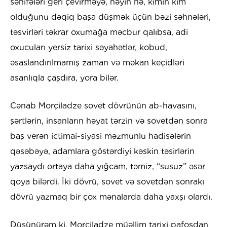
səhifələri geri çevirməyə, nəyin nə, kimin kim
olduğunu dəqiq başa düşmək üçün bəzi səhnələri,
təsvirləri təkrar oxumağa məcbur qalıbsa, adi
oxucuları yersiz tarixi səyahətlər, kobud,
əsaslandırılmamış zaman və məkan keçidləri
asanlıqla çaşdıra, yora bilər.
Cənab Morçiladze sovet dövrünün ab-havasını,
şərtlərin, insanların həyat tərzin və sovetdən sonra
baş verən ictimai-siyasi məzmunlu hadisələrin
qəsəbəyə, adamlara göstərdiyi kəskin təsirlərin
yazsaydı ortaya daha yığcam, təmiz, “susuz” əsər
qoya bilərdi. İki dövrü, sovet və sovetdən sonrakı
dövrü yazmaq bir çox mənalarda daha yaxşı olardı.
Düşünürəm ki, Morçiladze müəllim tarixi pafosdan