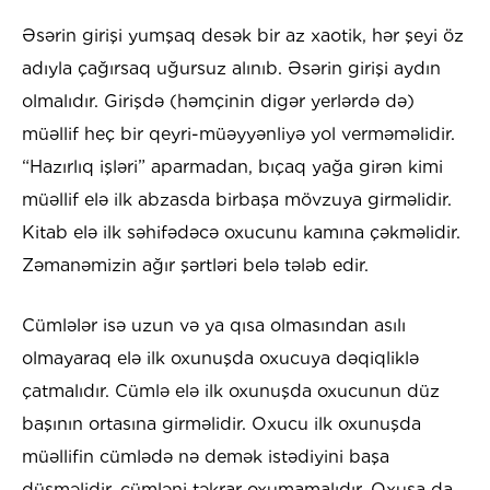
Əsərin girişi yumşaq desək bir az xaotik, hər şeyi öz
adıyla çağırsaq uğursuz alınıb. Əsərin girişi aydın
olmalıdır. Girişdə (həmçinin digər yerlərdə də)
müəllif heç bir qeyri-müəyyənliyə yol verməməlidir.
“Hazırlıq işləri” aparmadan, bıçaq yağa girən kimi
müəllif elə ilk abzasda birbaşa mövzuya girməlidir.
Kitab elə ilk səhifədəcə oxucunu kamına çəkməlidir.
Zəmanəmizin ağır şərtləri belə tələb edir.
Cümlələr isə uzun və ya qısa olmasından asılı
olmayaraq elə ilk oxunuşda oxucuya dəqiqliklə
çatmalıdır. Cümlə elə ilk oxunuşda oxucunun düz
başının ortasına girməlidir. Oxucu ilk oxunuşda
müəllifin cümlədə nə demək istədiyini başa
düşməlidir, cümləni təkrar oxumamalıdır. Oxusa da