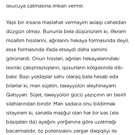
oxucuya çatmasına imkan vermir.
Yaşlı bir insana məsləhət verməyim əxlaqi cəhətdən
düzgün olmaz. Bununla belə düşünürəm ki, Əkrəm
müəllim hisslərini, ağrılarını hekayə formasında deyil,
esse formasında ifadə etsəydi daha səmimi
görünərdi. Onun hissləri, ağrıları hekayələrindəki
texniki çatışmazlıqların, qüsurların kölgəsində itib-
batır. Bəzi yoldaşlar səhv olaraq belə hesab edə
bilərlər ki, mən süjetin, təxəyyülün əleyhinəyəm.
Qətiyyən. Süjet, təxəyyülün gücü yazıçının ən təsirli
silahlarından biridir. Mən sadəcə onu bildirmək
istəyirəm ki, sənətlə məşğul olan hər bir kəs (elə
başqaları da) ayağını yorğanına görə uzatmağı
bacarmalıdır, öz potensialını zərgər dəqiqliyi ilə