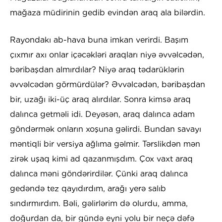
mağaza müdirinin gedib evindən araq ala bilərdin.
Rayondakı ab-hava buna imkan verirdi. Başım
çıxmır axı onlar içəcəkləri araqları niyə əvvəlcədən,
bəribaşdan almırdılar? Niyə araq tədarüklərin
əvvəlcədən görmürdülər? Əvvəlcədən, bəribaşdan
bir, uzağı iki-üç araq alırdılar. Sonra kimsə araq
dalınca getməli idi. Deyəsən, araq dalınca adam
göndərmək onların xoşuna gəlirdi. Bundan savayı
məntiqli bir versiya ağlıma gəlmir. Tərslikdən mən
zirək uşaq kimi ad qazanmışdım. Çox vaxt araq
dalınca məni göndərirdilər. Çünki araq dalınca
gedəndə tez qayıdırdım, arağı yerə salıb
sındırmırdım. Bəli, gəlirlərim də olurdu, amma,
doğurdan da, bir gündə eyni yolu bir neçə dəfə