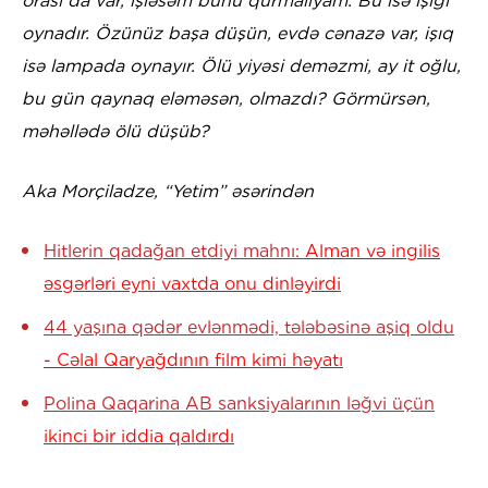
orası da var, işləsəm bunu qurmalıyam. Bu isə işığı
oynadır. Özünüz başa düşün, evdə cənazə var, işıq
isə lampada oynayır. Ölü yiyəsi deməzmi, ay it oğlu,
bu gün qaynaq eləməsən, olmazdı? Görmürsən,
məhəllədə ölü düşüb?
Aka Morçiladze, “Yetim” əsərindən
Hitlerin qadağan etdiyi mahnı:
Alman və ingilis
əsgərləri eyni vaxtda onu dinləyirdi
44 yaşına qədər evlənmədi, tələbəsinə aşiq oldu
- Cəlal Qaryağdının film kimi həyatı
Polina Qaqarina AB sanksiyalarının ləğvi üçün
ikinci bir iddia qaldırdı