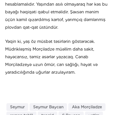
hesablamalıdır. Yaşından asılı olmayaraq hər kəs bu
bayağı həqiqəti qəbul etməlidir. Şəxsən mənim
üçün kamil qızardılmış kartof, yarımçıq dəmlənmiş
plovdan qat-qat üstündür.
Yəqin ki, yaş öz müsbət təsirlərin göstərəcək.
Müdrikləşmiş Morçiladze müəllim daha sakit,
həyəcansız, təmiz əsərlər yazacaq. Cənab
Morçiladzeyə uzun ömür, can sağlığı, həyat və
yaradıcılığında uğurlar arzulayıram.
Seymur
Seymur Baycan
Aka Morçiladze