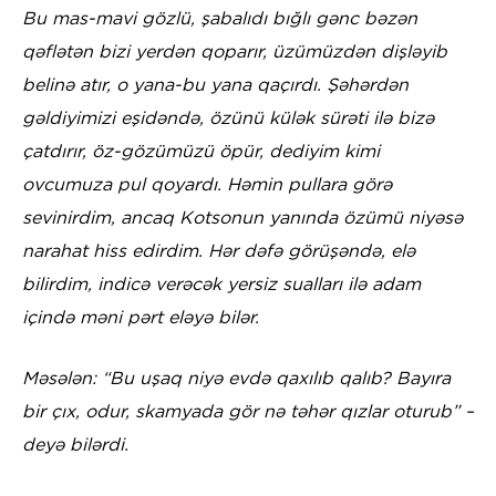
Bu mas-mavi gözlü, şabalıdı bığlı gənc bəzən
qəflətən bizi yerdən qoparır, üzümüzdən dişləyib
belinə atır, o yana-bu yana qaçırdı. Şəhərdən
gəldiyimizi eşidəndə, özünü külək sürəti ilə bizə
çatdırır, öz-gözümüzü öpür, dediyim kimi
ovcumuza pul qoyardı. Həmin pullara görə
sevinirdim, ancaq Kotsonun yanında özümü niyəsə
narahat hiss edirdim. Hər dəfə görüşəndə, elə
bilirdim, indicə verəcək yersiz sualları ilə adam
içində məni pərt eləyə bilər.
Məsələn: “Bu uşaq niyə evdə qaxılıb qalıb? Bayıra
bir çıx, odur, skamyada gör nə təhər qızlar oturub” –
deyə bilərdi.