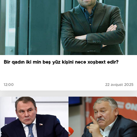
Bir qadın iki min beş yüz kişini necə xoşbəxt edir?
12:00
22 avqust 2025