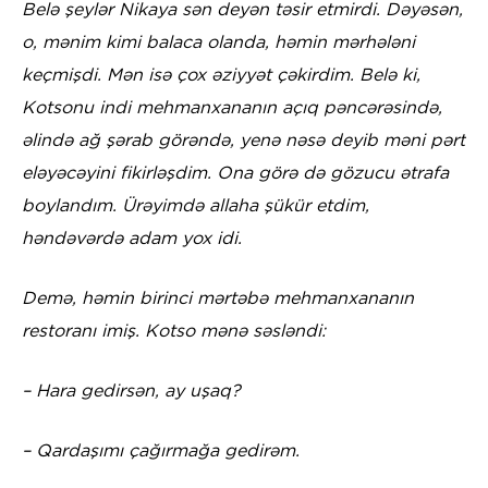
Belə şeylər Nikaya sən deyən təsir etmirdi. Dəyəsən,
o, mənim kimi balaca olanda, həmin mərhələni
keçmişdi. Mən isə çox əziyyət çəkirdim. Belə ki,
Kotsonu indi mehmanxananın açıq pəncərəsində,
əlində ağ şərab görəndə, yenə nəsə deyib məni pərt
eləyəcəyini fikirləşdim. Ona görə də gözucu ətrafa
boylandım. Ürəyimdə allaha şükür etdim,
həndəvərdə adam yox idi.
Demə, həmin birinci mərtəbə mehmanxananın
restoranı imiş. Kotso mənə səsləndi:
– Hara gedirsən, ay uşaq?
– Qardaşımı çağırmağa gedirəm.