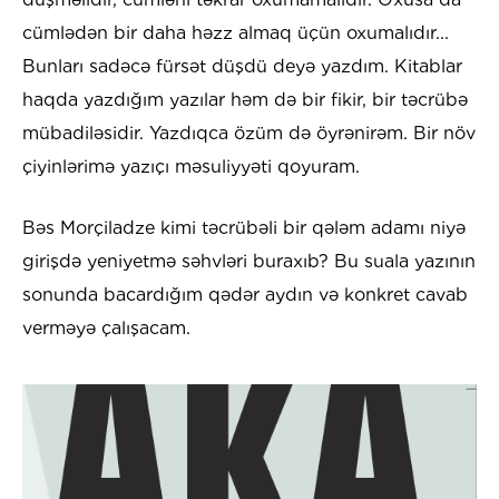
cümlədən bir daha həzz almaq üçün oxumalıdır...
Bunları sadəcə fürsət düşdü deyə yazdım. Kitablar
haqda yazdığım yazılar həm də bir fikir, bir təcrübə
mübadiləsidir. Yazdıqca özüm də öyrənirəm. Bir növ
çiyinlərimə yazıçı məsuliyyəti qoyuram.
Bəs Morçiladze kimi təcrübəli bir qələm adamı niyə
girişdə yeniyetmə səhvləri buraxıb? Bu suala yazının
sonunda bacardığım qədər aydın və konkret cavab
verməyə çalışacam.