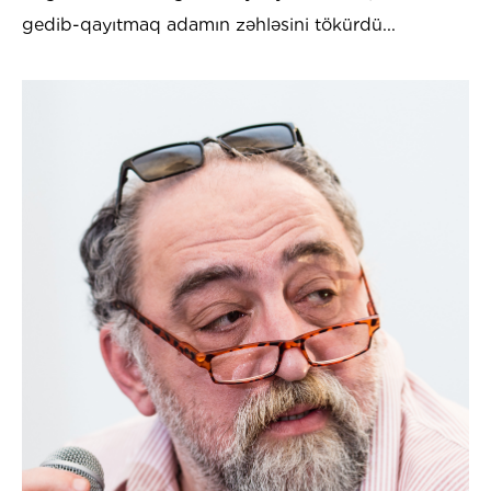
gedib-qayıtmaq adamın zəhləsini tökürdü...