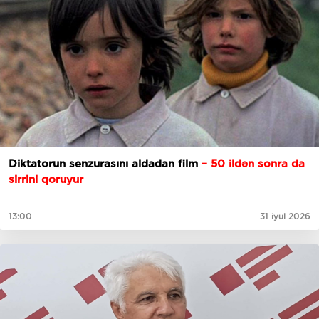
Diktatorun senzurasını aldadan film
– 50 ildən sonra da
sirrini qoruyur
13:00
31 iyul 2026