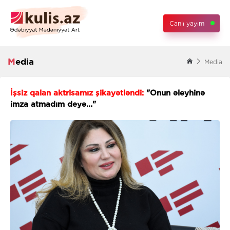
Canlı yayım
Media
Media
İşsiz qalan aktrisamız şikayətləndi:
"Onun əleyhinə
imza atmadım deyə..."