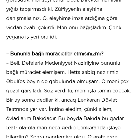
yığıb tapşırmışdı ki, Zülfiyyənin əleyhinə
danışmalısınız. O, əleyhimə imza atdığına görə
vicdan əzabı çəkirdi. Mən onu bağışladım. Çünki
yeganə iş yeri ora idi.
– Bununla bağlı müraciətlər etmisinizmi?
– Bəli. Dəfələrlə Mədəniyyət Nazirliyinə bununla
bağlı müraciət eləmişəm. Hətta sabiq nazirimiz
Əbülfəs bəyin də qəbulunda olmuşam. O məni çox
gözəl qarşıladı. Söz verdi ki, məni işlə təmin edəcək.
Bir ay sonra dedilər ki, ancaq Lənkəran Dövlət
Teatrında yer var. İmtina elədim, çünki ailəm,
övladlarım Bakıdadır. Bu boyda Bakıda bu qədər
teatr ola-ola mən necə gedib Lənkəranda işləyə
bilərdim? Sonra pandemiya oldu. O ərəfələrdə