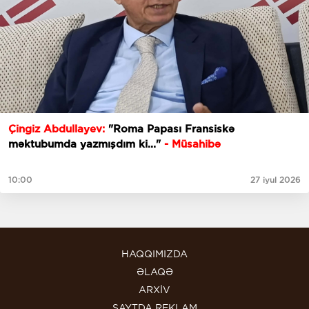
Çingiz Abdullayev:
"Roma Papası Fransiskə
məktubumda yazmışdım ki..."
- Müsahibə
10:00
27 iyul 2026
HAQQIMIZDA
ƏLAQƏ
ARXİV
SAYTDA REKLAM