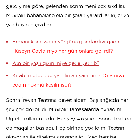
getdiyimə görə, gələndən sonra məni çox sıxdılar.
Müxtəlif bəhanələrlə elə bir şərait yaratdılar ki, ərizə
yazıb işdən çıxdım.
Erməni komissarın sürgünə göndərdiyi qadın
-
Hüseyn Cavid niyə hər gün onlara gəlirdi?
Ata bir yaşlı qızını niyə qətlə yetirib?
Kitabı mətbəədə yandırılan şairimiz
- Ona niyə
edam hökmü kəsilmişdi?
Sonra İrəvan Teatrına dəvət aldım. Başlanğıcda hər
şey çox gözəl idi. Müxtəlif tamaşalarda oynadım.
Uğurlu rollarım oldu. Hər şey yaxşı idi. Sonra teatrda
qalmaqallar başladı. Heç birində yox idim. Teatrın
aktyorları ilə direktor arasında idi. Mən həmişə