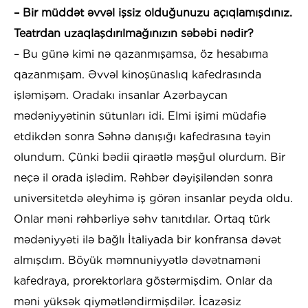
– Bir müddət əvvəl işsiz olduğunuzu açıqlamışdınız.
Teatrdan uzaqlaşdırılmağınızın səbəbi nədir?
– Bu günə kimi nə qazanmışamsa, öz hesabıma
qazanmışam. Əvvəl kinoşünaslıq kafedrasında
işləmişəm. Oradakı insanlar Azərbaycan
mədəniyyətinin sütunları idi. Elmi işimi müdafiə
etdikdən sonra Səhnə danışığı kafedrasına təyin
olundum. Çünki bədii qiraətlə məşğul olurdum. Bir
neçə il orada işlədim. Rəhbər dəyişiləndən sonra
universitetdə əleyhimə iş görən insanlar peyda oldu.
Onlar məni rəhbərliyə səhv tanıtdılar. Ortaq türk
mədəniyyəti ilə bağlı İtaliyada bir konfransa dəvət
almışdım. Böyük məmnuniyyətlə dəvətnaməni
kafedraya, prorektorlara göstərmişdim. Onlar da
məni yüksək qiymətləndirmişdilər. İcazəsiz