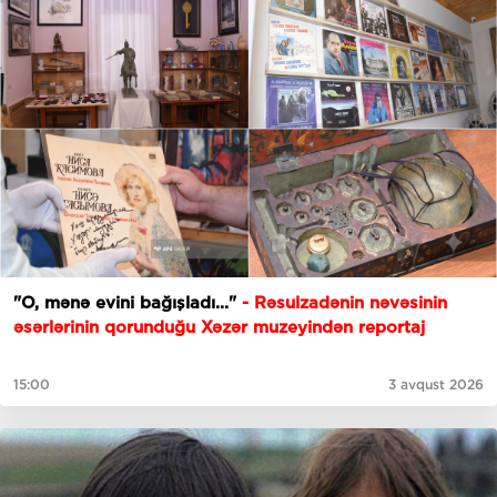
"O, mənə evini bağışladı..."
- Rəsulzadənin nəvəsinin
əsərlərinin qorunduğu Xəzər muzeyindən reportaj
15:00
3 avqust 2026