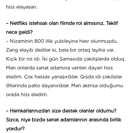
hiss eləyəsən.
– Netfliks istehsalı olan filmdə rol almısınız. Təklif
necə gəldi?
– Nizaminin 800 illik yubileyinə həsr olunmuşdu.
Zəng eləyib dedilər ki, belə bir ortaq layihə var.
Kiçik bir rol idi. İki gün Şamaxıda çəkilişlərdə olduq.
Mən onlarda sənət adamına verilən dəyəri hiss
elədim. Çox həssas yanaşırdılar. Qışda idi çəkilişlər.
Əllərində palto dayanırdılar. Mən aktrisa olduğumu
orada hiss elədim.
– Həmkarlarınızdan sizə dəstək olanlar oldumu?
Sizcə, niyə bizdə sənət adamlarının arasında birlik
yoxdur?