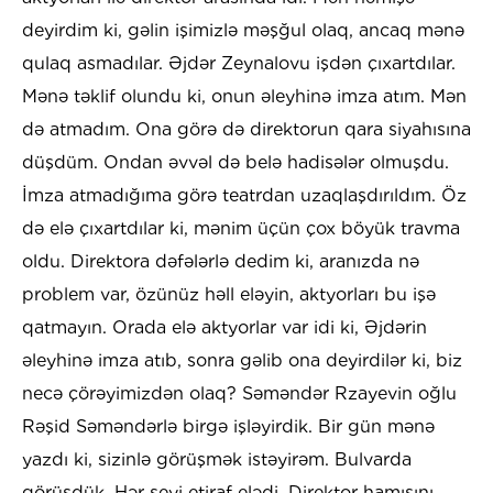
deyirdim ki, gəlin işimizlə məşğul olaq, ancaq mənə
qulaq asmadılar. Əjdər Zeynalovu işdən çıxartdılar.
Mənə təklif olundu ki, onun əleyhinə imza atım. Mən
də atmadım. Ona görə də direktorun qara siyahısına
düşdüm. Ondan əvvəl də belə hadisələr olmuşdu.
İmza atmadığıma görə teatrdan uzaqlaşdırıldım. Öz
də elə çıxartdılar ki, mənim üçün çox böyük travma
oldu. Direktora dəfələrlə dedim ki, aranızda nə
problem var, özünüz həll eləyin, aktyorları bu işə
qatmayın. Orada elə aktyorlar var idi ki, Əjdərin
əleyhinə imza atıb, sonra gəlib ona deyirdilər ki, biz
necə çörəyimizdən olaq? Səməndər Rzayevin oğlu
Rəşid Səməndərlə birgə işləyirdik. Bir gün mənə
yazdı ki, sizinlə görüşmək istəyirəm. Bulvarda
görüşdük. Hər şeyi etiraf elədi. Direktor hamısını