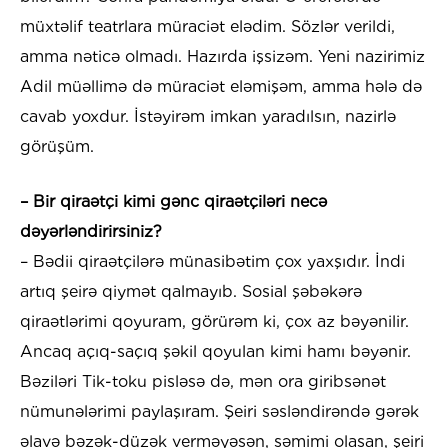
müxtəlif teatrlara müraciət elədim. Sözlər verildi,
amma nəticə olmadı. Hazırda işsizəm. Yeni nazirimiz
Adil müəllimə də müraciət eləmişəm, amma hələ də
cavab yoxdur. İstəyirəm imkan yaradılsın, nazirlə
görüşüm.
– Bir qiraətçi kimi gənc qiraətçiləri necə
dəyərləndirirsiniz?
– Bədii qiraətçilərə münasibətim çox yaxşıdır. İndi
artıq şeirə qiymət qalmayıb. Sosial şəbəkərə
qiraətlərimi qoyuram, görürəm ki, çox az bəyənilir.
Ancaq açıq-saçıq şəkil qoyulan kimi hamı bəyənir.
Bəziləri Tik-toku pisləsə də, mən ora giribsənət
nümunələrimi paylaşıram. Şeiri səsləndirəndə gərək
əlavə bəzək-düzək verməyəsən, səmimi olasan, şeiri