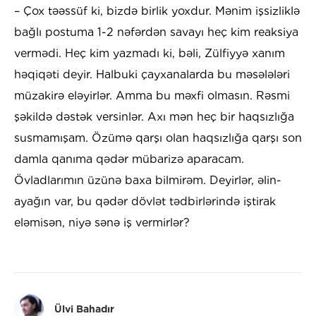
– Çox təəssüf ki, bizdə birlik yoxdur. Mənim işsizliklə
bağlı postuma 1-2 nəfərdən savayı heç kim reaksiya
vermədi. Heç kim yazmadı ki, bəli, Zülfiyyə xanım
həqiqəti deyir. Halbuki çayxanalarda bu məsələləri
müzakirə eləyirlər. Amma bu məxfi olmasın. Rəsmi
şəkildə dəstək versinlər. Axı mən heç bir haqsızlığa
susmamışam. Özümə qarşı olan haqsızlığa qarşı son
damla qanıma qədər mübarizə aparacam.
Övladlarımın üzünə baxa bilmirəm. Deyirlər, əlin-
ayağın var, bu qədər dövlət tədbirlərində iştirak
eləmisən, niyə sənə iş vermirlər?
Ülvi Bahadır