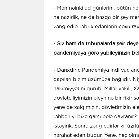
- Mən nəinki ad günlərini, bütün həy
nə nazirlik, nə də başqa bir şey m
zəng edib təbrik edənlərin çoxu ra
- Siz həm də tribunalarda şeir deyə
pandemiyaya görə yubileyinizin belə
- Darıxdırır. Pandemiya indi var, an
qapıları bizim üzümüzə bağlıdır. N
hakimiyyətini qurub. Millət vəkili, 
dövlətçiliyimizin əleyhinə bir fikir
yenə də xalqımızın, dövlətimizin əl
rəhbərliyi bizə qarşı belə davranır
istəyirik. Sonra zəng edirlər ki, üz
narahat edən budur. Yenə, heç olm