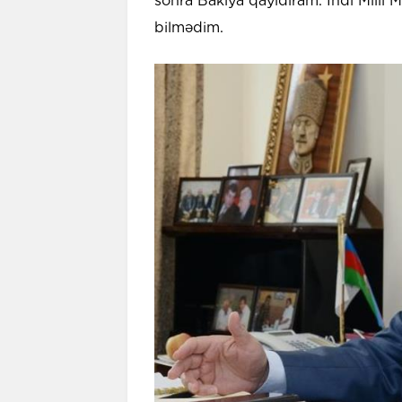
sonra Bakıya qayıdıram. İndi Milli 
bilmədim.