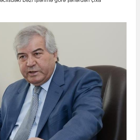
Məclisdəki bəzi işlərimə görə şəhərdən çıxa