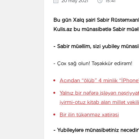
20 may 2021
15:41
Bu gün Xalq şairi Sabir Rüstəmxan
Kulis.az bu münasibətlə Sabir müəl
- Sabir müəllim, sizi yubiley münasib
- Çox sağ olun! Təşəkkür edirəm!
Acından “ölüb” 4 minlik “İPhone
Yalnız bir nəfərə işləyən nəşriyy
iyirmi-otuz kitab alan millət vəkil
Bir ilin tükənməz xatirəsi
- Yubileylərə münasibətiniz necədir