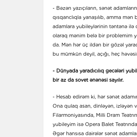
- Bəzən yazıçıların, sənət adamları
qısqanclıqla yanaşılıb, amma mən 
adamlara yubileylərinin təntənə il
olaraq mənim belə bir problemim y
da. Mən hər üç ildən bir gözəl yarad
bu mümkün deyil, açığı, heç həvəs
- Dünyada yaradıcılıq gecələri yubi
bir az da sovet ənənəsi sayılır.
- Hesab edirəm ki, hər sənət adamı
Ona qulaq asan, dinləyən, izləyən v
Filarmoniyasında, Milli Dram Teatrın
yubileyim isə Opera Balet Teatrında
Əgər hansısa dairələr sənət adamları