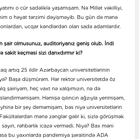
atımı o cür sadəliklə yaşamışam. Nə Millət vəkilliyi,
ənim o həyat tərzimi dəyişməyib. Bu gün də mənə
yonlardan, ucqar kəndlərdən olan sadə adamlardır.
n şair olmusunuz, auditoriyanız geniş olub. İndi
 sakit keçməsi sizi darıxdırmır ki?
caq artıq 25 ildir Azərbaycan universitetlərinin
iyə? Başa düşmürəm. Hər rektor universitetdə öz
Xalq şairiyəm, heç vaxt nə xalqımızın, nə də
 səsləndirməmişəm. Həmişə qılıncın ağzıyla yerimişəm,
eyhinə bir şey deməmişəm, bəs niyə universitetlərin
? Fakültələrdən mənə zənglər gəlir ki, sizlə görüşmək
rlü sayın, rəhbərlik icazə vermədi. Niyə? Bax məni
asa bu yaxınlarda pandemiya şəraitində ADA