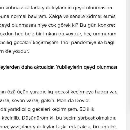
nın köhnə adətlərlə yubileylərinin qeyd olunmasına
buna normal baxıram. Xalqa və sənətə xidmət etmiş
ə qeyd olunmasını niyə çox görək ki? Bu gün konkret
oxdur, heç belə bir imkan da yoxdur, heç ummuram
ıcılıq gecələri keçirmişəm. İndi pandemiya ilə bağlı
im də yoxdur.
leylərdən daha aktualdır. Yubileylərin qeyd olunması
nın özü üçün yaradıcılıq gecəsi keçirməyə haqqı var.
arsa, sevən varsa, gəlsin. Mən də Dövlət
da yaradıcılıq gecələri keçirmişəm. 50 illik
 keçirilib. Düşünürəm ki, bu seçim sərbəst olmalıdır.
na, yazıçılara yubileylər təşkil edəcəksə, bu da olar.