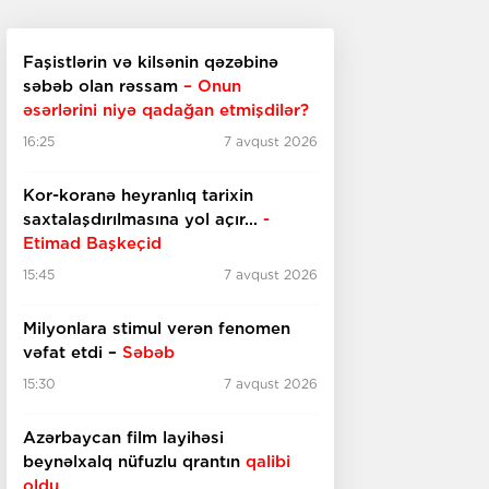
Faşistlərin və kilsənin qəzəbinə
səbəb olan rəssam
– Onun
əsərlərini niyə qadağan etmişdilər?
16:25
7 avqust 2026
Kor-koranə heyranlıq tarixin
saxtalaşdırılmasına yol açır...
-
Etimad Başkeçid
15:45
7 avqust 2026
Milyonlara stimul verən fenomen
vəfat etdi –
Səbəb
15:30
7 avqust 2026
Azərbaycan film layihəsi
beynəlxalq nüfuzlu qrantın
qalibi
oldu