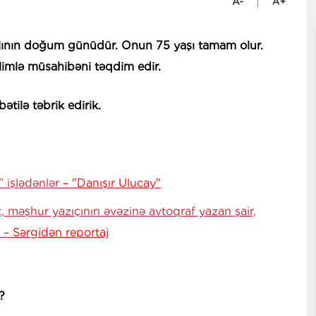
lının doğum günüdür. Onun 75 yaşı tamam olur.
limlə müsahibəni təqdim edir.
ətilə təbrik edirik.
” işlədənlər
– "Danışır Ulucay"
at, məşhur yazıçının əvəzinə avtoqraf yazan şair,
i –
Sərgidən reportaj
?