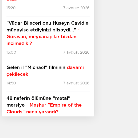
15:20
7 avqust 2026
"Vüqar Biləcəri onu Hüseyn Cavidlə
müqayisə etdiyinizi bilsəydi..."
-
Görəsən, meyxanaçılar bizdən
inciməz ki?
15:00
7 avqust 2026
Gələn il "Michael" filminin
davamı
çəkiləcək
14:50
7 avqust 2026
48 nəfərin ölümünə “metal”
mərsiyə -
Məşhur "Empire of the
Clouds" necə yarandı?
14:20
7 avqust 2026
Sərdar Ortac xəstəxanaya