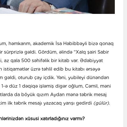
m, həmkarım, akademik İsa Həbibbəyli bizə qonaq
 sürprizlə gəldi. Gördüm, əlində “Xalq şairi Sabir
, az qala 500 səhifəlik bir kitab var. Ədəbiyyat
 istiqamətlər üzrə təhlil edib bu kitabı ərsəyə
 gəldi, oturub çay içdik. Yəni, yubileyi dünəndən
1-ə düz 1 dəqiqə işləmiş digər oğlum, Cəmil, məni
axtlarda da böyük qızım Aydan mənə təbrik mesaj
kim ilk təbrik mesajı yazacaq yarışı gedirdi
(gülür)
.
nlərinizdən xüsusi xatırladığınız varmı?