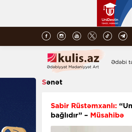
Ədəbi t
Sənət
Sabir Rüstəmxanlı:
“Uni
bağlıdır” –
Müsahibə