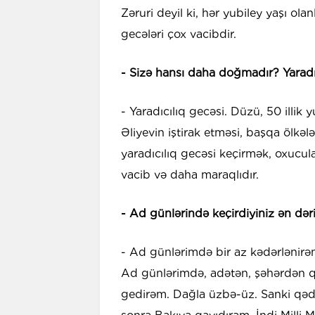
Zəruri deyil ki, hər yubiley yaşı ola
gecələri çox vacibdir.
- Sizə hansı daha doğmadır? Yaradıc
- Yaradıcılıq gecəsi. Düzü, 50 ill
Əliyevin iştirak etməsi, başqa ölkələ
yaradıcılıq gecəsi keçirmək, oxucul
vacib və daha maraqlıdır.
- Ad günlərində keçirdiyiniz ən də
- Ad günlərimdə bir az kədərlənirə
Ad günlərimdə, adətən, şəhərdən q
gedirəm. Dağla üzbə-üz. Sanki qəd