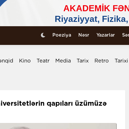
Poeziya
Nəsr
Yazarlar
Sə
ənqid
Kino
Teatr
Media
Tarix
Retro
Tarix
versitetlərin qapıları üzümüzə