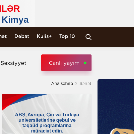
nət
Debat
Kulis+
Top 10
i Şəxsiyyət
Canlı yayım
Ana səhifə
Sənət