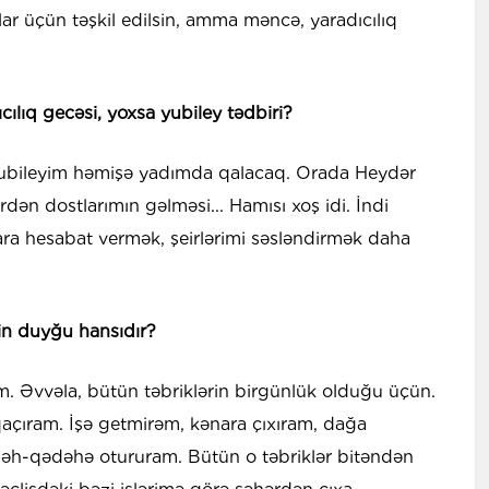
nlar üçün təşkil edilsin, amma məncə, yaradıcılıq
ılıq gecəsi, yoxsa yubiley tədbiri?
ik yubileyim həmişə yadımda qalacaq. Orada Heydər
rdən dostlarımın gəlməsi... Hamısı xoş idi. İndi
ara hesabat vermək, şeirlərimi səsləndirmək daha
rin duyğu hansıdır?
m. Əvvəla, bütün təbriklərin birgünlük olduğu üçün.
açıram. İşə getmirəm, kənara çıxıram, dağa
əh-qədəhə otururam. Bütün o təbriklər bitəndən