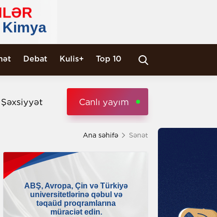
nət
Debat
Kulis+
Top 10
i Şəxsiyyət
Canlı yayım
Ana səhifə
Sənət