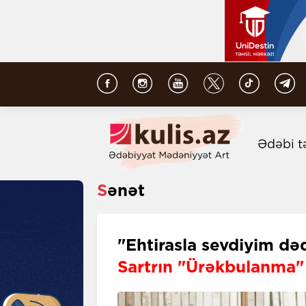
Ədəbi t
Sənət
"Ehtirasla sevdiyim dəq
Sartrın "Ürəkbulanma"