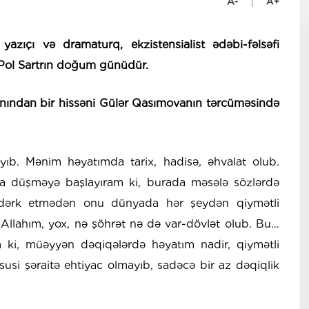
azıçı və dramaturq, ekzistensialist ədəbi-fəlsəfi
n Pol Sartrın doğum günüdür.
nından bir hissəni Gülər Qasımovanın tərcüməsində
b. Mənim həyatımda tarix, hadisə, əhvalat olub.
 düşməyə başlayıram ki, burada məsələ sözlərdə
n dərk etmədən onu dünyada hər şeydən qiymətli
Allahım, yox, nə şöhrət nə də var-dövlət olub. Bu…
ki, müəyyən dəqiqələrdə həyatım nadir, qiymətli
si şəraitə ehtiyac olmayıb, sadəcə bir az dəqiqlik