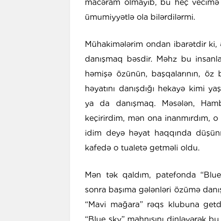
macəram olmayıb, bu heç vecimə d
ümumiyyətlə ola bilərdilərmi.
Mühakimələrim ondan ibarətdir ki,
danışmaq bəsdir. Məhz bu insanları
həmişə özünün, başqalarının, öz b
həyatını danışdığı hekayə kimi y
ya da danışmaq. Məsələn, Hamb
keçirirdim, mən ona inanmırdım, 
idim deyə həyat haqqında düşün
kafedə o tualetə getməli oldu.
Mən tək qaldım, patefonda “Blue
sonra başıma gələnləri özümə da
“Mavi mağara” rəqs klubuna getdi
“Blue sky” mahnısını dinləyərək bu