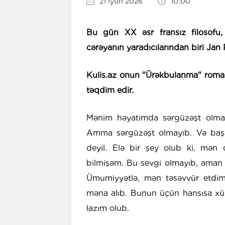
21 iyun 2026
10:00
Bu gün XX əsr fransız filosofu, y
cərəyanın yaradıcılarından biri Ja
Kulis.az onun "Ürəkbulanma" roma
təqdim edir.
Mənim həyatımda sərgüzəşt olmayı
Amma sərgüzəşt olmayıb. Və başa
deyil. Elə bir şey olub ki, mə
bilmişəm. Bu sevgi olmayıb, aman 
Ümumiyyətlə, mən təsəvvür etdim 
məna alıb. Bunun üçün hansısa xüsu
lazım olub.