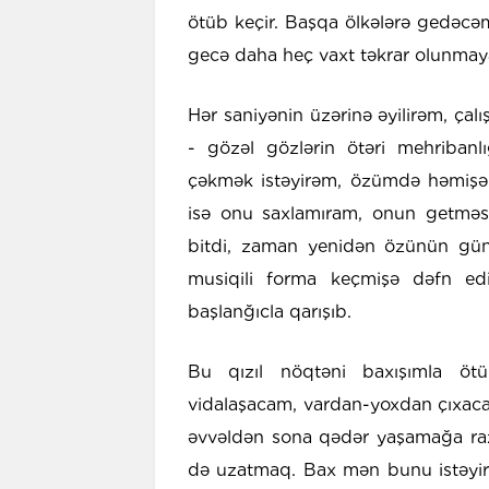
ötüb keçir. Başqa ölkələrə gedəc
gecə daha heç vaxt təkrar olunmay
Hər saniyənin üzərinə əyilirəm, çalı
- gözəl gözlərin ötəri mehribanlığ
çəkmək istəyirəm, özümdə həmişəl
isə onu saxlamıram, onun getməsi
bitdi, zaman yenidən özünün günd
musiqili forma keçmişə dəfn edil
başlanğıcla qarışıb.
Bu qızıl nöqtəni baxışımla ötür
vidalaşacam, vardan-yoxdan çıxaca
əvvəldən sona qədər yaşamağa raz
də uzatmaq. Bax mən bunu istəyir