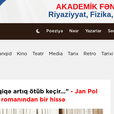
Poeziya
Nəsr
Yazarlar
Sə
ənqid
Kino
Teatr
Media
Tarix
Retro
Tarix
iqə artıq ötüb keçir..."
- Jan Pol
 romanından bir hissə