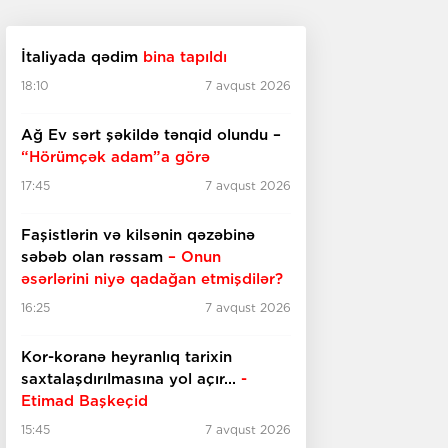
İtaliyada qədim
bina tapıldı
18:10
7 avqust 2026
Ağ Ev sərt şəkildə tənqid olundu –
“Hörümçək adam”a görə
17:45
7 avqust 2026
Faşistlərin və kilsənin qəzəbinə
səbəb olan rəssam
– Onun
əsərlərini niyə qadağan etmişdilər?
16:25
7 avqust 2026
Kor-koranə heyranlıq tarixin
saxtalaşdırılmasına yol açır...
-
Etimad Başkeçid
15:45
7 avqust 2026