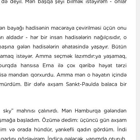
ə deyil. Mən başqa şeyi bilmək istəyirəm - onlar
 ən bayağı hadisənin macəraya çevirilməsi üçün onu
 aldadır - hər bir insan hadisələrin nağılçısıdır, o
aşına gələn hadisələrin əhatəsində yaşayır. Bütün
aşamaq istəyər. Amma seçmək lazımdır:ya yaşamaq,
urqda hansısa Erna ilə çox qəribə həyat tərzi
o isə məndən qorxurdu. Amma mən o həyatın içində
mürdüm. Bir dəfə axşam Sankt-Paulda balaca bir
 sky” mahnısı çalınırdı. Mən Hamburqa gələndən
nışmağa başladım. Özümə dedim: üçüncü gün axşam
m və orada hündür, yarıkefli qadın gördüm. İndi
 qadını gözləyirəm. İndicə gələcək, yanımda oturub,