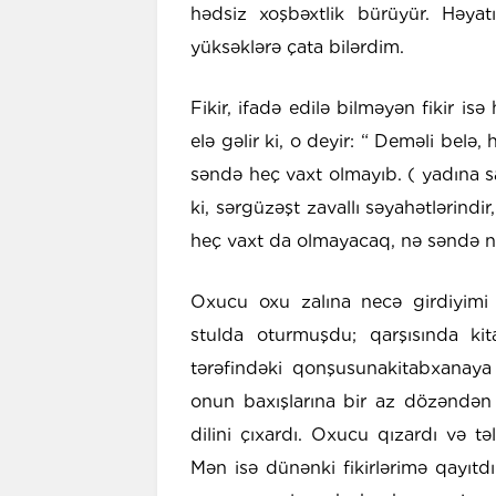
hədsiz xoşbəxtlik bürüyür. Həyat
yüksəklərə çata bilərdim.
Fikir, ifadə edilə bilməyən fikir is
elə gəlir ki, o deyir: “ Deməli belə
səndə heç vaxt olmayıb. ( yadına s
ki, sərgüzəşt zavallı səyahətlərindi
heç vaxt da olmayacaq, nə səndə nə
Oxucu oxu zalına necə girdiyimi 
stulda oturmuşdu; qarşısında k
tərəfindəki qonşusunakitabxanaya 
onun baxışlarına bir az dözəndən
dilini çıxardı. Oxucu qızardı və t
Mən isə dünənki fikirlərimə qayıtd