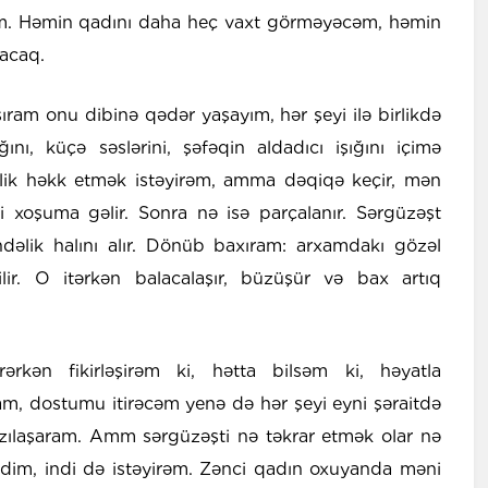
əm. Həmin qadını daha heç vaxt görməyəcəm, həmin
acaq.
şıram onu dibinə qədər yaşayım, hər şeyi ilə birlikdə
ını, küçə səslərini, şəfəqin aldadıcı işığını içimə
ik həkk etmək istəyirəm, amma dəqiqə keçir, mən
 xoşuma gəlir. Sonra nə isə parçalanır. Sərgüzəşt
əlik halını alır. Dönüb baxıram: arxamdakı gözəl
ir. O itərkən balacalaşır, büzüşür və bax artıq
ərkən fikirləşirəm ki, hətta bilsəm ki, həyatla
m, dostumu itirəcəm yenə də hər şeyi eyni şəraitdə
ılaşaram. Amm sərgüzəşti nə təkrar etmək olar nə
dim, indi də istəyirəm. Zənci qadın oxuyanda məni