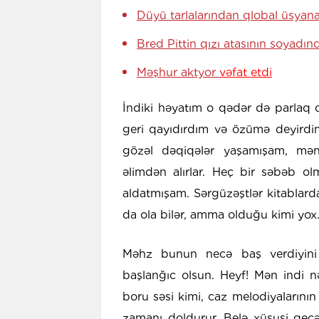
Düyü tarlalarından qlobal üsyan
Bred Pittin qızı atasının soyadı
Məşhur aktyor
vəfat etdi
İndiki həyatım o qədər də parlaq 
geri qayıdırdım və özümə deyird
gözəl dəqiqələr yaşamışam, mə
əlimdən alırlar. Heç bir səbəb 
aldatmışam. Sərgüzəştlər kitablard
da ola bilər, amma olduğu kimi yox
Məhz bunun necə baş verdiyini qi
başlanğıc olsun. Heyf! Mən indi n
boru səsi kimi, caz melodiyalarının 
zamanı doldurur. Belə xüsusi gecə