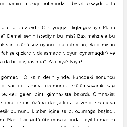
ım həmin musiqi notlarından ibarət olsaydı belə
ə hələ də buradadır. O soyuqqanlılıqla gözləyir. Mənə
, hə? Deməli sənin istədiyin bu imiş? Bax məhz elə bu
al: sən özünü söz oyunu ilə aldatmısan, elə bilmisən
r, fahişə qızlardır, dalaşmaqdır, oyun oynamaqdır) və
 də bir başqasında”. Axı niyə? Niyə?
görmədi. O zalın dərinliyində, küncdəki sonuncu
itab var idi, amma oxumurdu. Gülümsəyərək sağ
tez-tez gələn pinti gimnazistə baxırdı. Gimnazist
 sonra birdən üzünə dəhşətli ifadə verib, Oxucuya
ələsik burnunu kitabın içinə salıb, oxumağa başladı.
ım. Məni fikir götürüb: məsələ onda deyil ki mənim