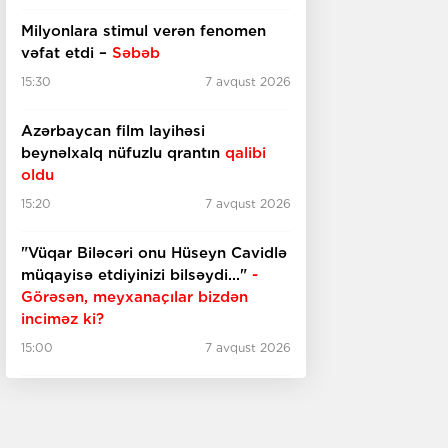
Milyonlara stimul verən fenomen
vəfat etdi –
Səbəb
15:30
7 avqust 2026
Azərbaycan film layihəsi
beynəlxalq nüfuzlu qrantın
qalibi
oldu
15:20
7 avqust 2026
"Vüqar Biləcəri onu Hüseyn Cavidlə
müqayisə etdiyinizi bilsəydi..."
-
Görəsən, meyxanaçılar bizdən
inciməz ki?
15:00
7 avqust 2026
Gələn il "Michael" filminin
davamı
çəkiləcək
14:50
7 avqust 2026