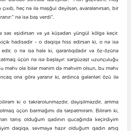
y çıxıb, heç nə ilə məşğul deyilsən, avaralanırsan, bir
anır:” nə isə baş verdi”.
ə səs eşidirsən və ya küşədən yüngül kölgə keçir.
ik hadisədir - o dəqiqə hiss edirsən ki, o nə isə
 edir, o nə isə hələ ki, qaranlıqdadır və öz-özünə
 çatmaq üçün nə isə başlayır: sərgüzəşt uzunçuluğu
Bu məhv ola bilər mənim də məhvim olsun, bu məhv
ancaq ona görə yaranır ki, ardınca gələnləri özü ilə
bilirəm ki o təkrarolunmazdır, dəyişilməzdir, amma
lmaq üçün barmağımı da tərpətmirəm. Bilirəm ki,
ən tanış olduğum qadının qucağında keçirdiyim
diyim dəqiqə, sevməyə hazır olduğum qadın artıq