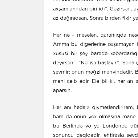
axşamlarından biri idi”. Gəzirsən, a
az dağınıqsan. Sonra birdən fikir yar
Hər nə - məsələn, qaranlıqda nəs
Amma bu digərlərinə oxşamayan kiç
xüsusi bir şey barədə xəbərdarlıq
deyirsən : “Nə isə başlayır”. Sona
sevmir; onun məğzi məhvindədir. 
məni cəlb edir. Elə bil ki, hər an 
aparsın.
Hər anı hədsiz qiymətləndirirəm, 
həm də onun yox olmasına mane o
bu Berlində və ya Londonda dün
sonuncu dəqiqədir, ehtirasla sev