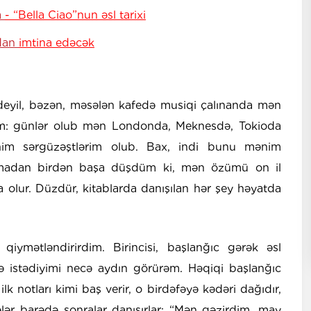
a
- “Bella Ciao”nun əsl tarixi
ndan
imtina edəcək
deyil, bəzən, məsələn kafedə musiqi çalınanda mən
im: günlər olub mən Londonda, Meknesdə, Tokioda
nim sərgüzəştlərim olub. Bax, indi bunu mənim
olmadan birdən başa düşdüm ki, mən özümü on il
a olur. Düzdür, kitablarda danışılan hər şey həyatda
.
ymətləndirirdim. Birincisi, başlanğıc gərək əsl
ə istədiyimi necə aydın görürəm. Həqiqi başlanğıc
ilk notları kimi baş verir, o birdəfəyə kədəri dağıdır,
lər barədə sonralar danışırlar: “Mən gəzirdim, may