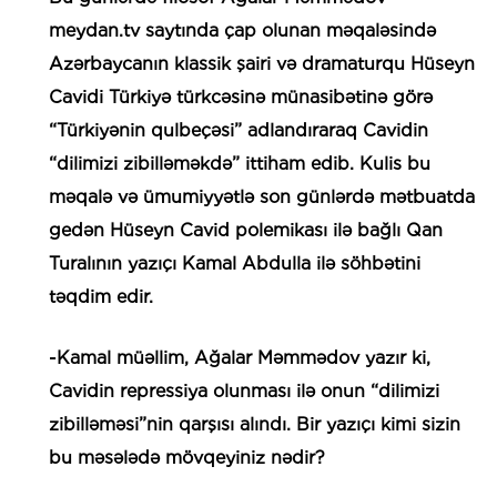
meydan.tv saytında çap olunan məqaləsində
Azərbaycanın klassik şairi və dramaturqu Hüseyn
Cavidi Türkiyə türkcəsinə münasibətinə görə
“Türkiyənin qulbeçəsi” adlandıraraq Cavidin
“dilimizi zibilləməkdə” ittiham edib. Kulis bu
məqalə və ümumiyyətlə son günlərdə mətbuatda
gedən Hüseyn Cavid polemikası ilə bağlı Qan
Turalının yazıçı Kamal Abdulla ilə söhbətini
təqdim edir.
-Kamal müəllim, Ağalar Məmmədov yazır ki,
Cavidin repressiya olunması ilə onun “dilimizi
zibilləməsi”nin qarşısı alındı. Bir yazıçı kimi sizin
bu məsələdə mövqeyiniz nədir?