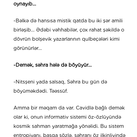
oynayıb...
-Bəlkə də hansısa mistik qatda bu iki şər amili
birləşib... Ədəbi vəhhabilər, çox rahat şəkildə o
dövrün bolşevik yazarlarının qulbeçələri kimi
görünürlər...
-Demək, səhra hələ də böyüyür...
-Nitsşeni yada salsaq, Səhra bu gün də
böyüməkdədi. Təəssüf.
Amma bir məqam da var. Cavidlə bağlı demək
olar ki, onun informativ sistemi öz-özlüyündə
kosmik sahman yaratmağa yönəlidi. Bu sistem
entropiyanı, başqa sözlə, səhranı öz ilkinliyində