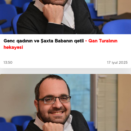
Gənc qadının və Şaxta Babanın qətli
- Qan Turalının
hekayəsi
13:50
17 iyul 2025