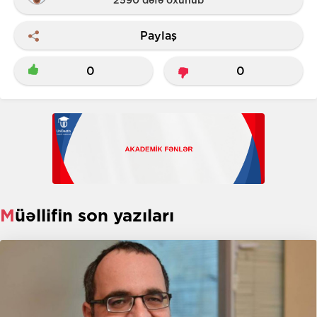
2590 dəfə oxunub
Paylaş
0
0
Müəllifin son yazıları