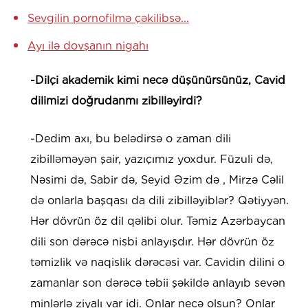
Sevgilin pornofilmə çəkilibsə...
Ayı ilə dovşanın nigahı
-Dilçi akademik kimi necə düşünürsünüz, Cavid
dilimizi doğrudanmı zibilləyirdi?
-Dedim axı, bu belədirsə o zaman dili
zibilləməyən şair, yazıçımız yoxdur. Füzuli də,
Nəsimi də, Sabir də, Seyid Əzim də , Mirzə Cəlil
də onlarla başqası da dili zibilləyiblər? Qətiyyən.
Hər dövrün öz dil qəlibi olur. Təmiz Azərbaycan
dili son dərəcə nisbi anlayışdır. Hər dövrün öz
təmizlik və naqislik dərəcəsi var. Cavidin dilini o
zamanlar son dərəcə təbii şəkildə anlayıb sevən
minlərlə ziyalı var idi. Onlar necə olsun? Onlar