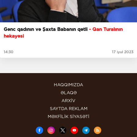
Gənc qadının və Şaxta Babanın qətli
- Qan Turalının
hekayəsi
14:30
17 iyul 2023
HAQQIMIZDA
ƏLAQƏ
ARXİV
SAYTDA REKLAM
MƏXFİLİK SİYASƏTİ