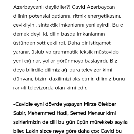
Azərbaycanlı deyildilər?! Cavid Azərbaycan
dilinin potensial qatlarını, ritmik energetikasını,
çevikliyini, sintaktik imkanlarını yeniləyirdi. Bu o
demək deyil ki, dilin başqa imkanlarının
üstündən xətt çəkilirdi. Daha bir istiqamət
yaranır, üslub və qrammatik-leksik müstəvidə
yeni cığırlar, yollar görünməyə başlayırdı. Biz
deyə bilirdik: dilimiz ağ-qara televizor kimi
dünyanı, bizim daxilimizi əks etmir, dilimiz bunu
rəngli televizorda olan kimi edir.
-Cavidlə eyni dövrdə yaşayan Mirzə Ələkbər
Sabir, Məhəmməd Hadi, Səməd Mənsur kimi
şairlərimizin də dili bu gün üçün mürəkkəb sayıla
bilər. Lakin sizcə nəyə görə daha çox Cavid bu