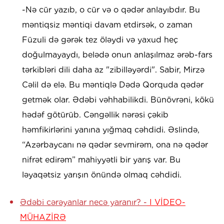
-Nə cür yazıb, o cür və o qədər anlayıbdır. Bu
məntiqsiz məntiqi davam etdirsək, o zaman
Füzuli də gərək tez öləydi və yaxud heç
doğulmayaydı, belədə onun anlaşılmaz ərəb-fars
tərkibləri dili daha az "zibilləyərdi". Sabir, Mirzə
Cəlil də elə. Bu məntiqlə Dədə Qorquda qədər
getmək olar. Ədəbi vəhhabilikdi. Bünövrəni, kökü
hədəf götürüb. Cəngəllik nərəsi çəkib
həmfikirlərini yanına yığmaq cəhdidi. Əslində,
“Azərbaycanı nə qədər sevmirəm, ona nə qədər
nifrət edirəm” mahiyyətli bir yarış var. Bu
ləyaqətsiz yarışın önündə olmaq cəhdidi.
Ədəbi cərəyanlar necə yaranır? -
I VİDEO-
MÜHAZİRƏ