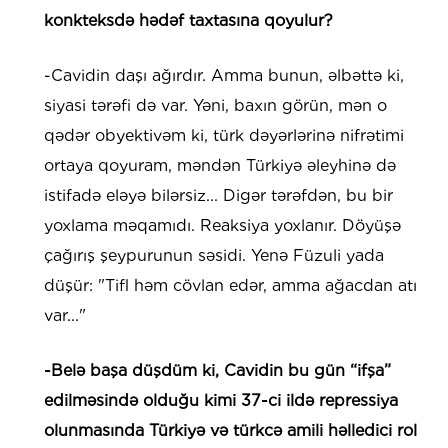
konkteksdə hədəf taxtasına qoyulur?
-Cavidin daşı ağırdır. Amma bunun, əlbəttə ki,
siyasi tərəfi də var. Yəni, baxın görün, mən o
qədər obyektivəm ki, türk dəyərlərinə nifrətimi
ortaya qoyuram, məndən Türkiyə əleyhinə də
istifadə eləyə bilərsiz... Digər tərəfdən, bu bir
yoxlama məqamıdı. Reaksiya yoxlanır. Döyüşə
çağırış şeypurunun səsidi. Yenə Füzuli yada
düşür: "Tifl həm cövlan edər, amma ağacdan atı
var..."
-Belə başa düşdüm ki, Cavidin bu gün “ifşa”
edilməsində olduğu kimi 37-ci ildə repressiya
olunmasında Türkiyə və türkcə amili həlledici rol