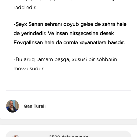
rədd edir.
-Şeyx Sənan səhranı qoyub gəlsə də səhra hələ
də yerindədir. Və insan nitsşecəsinə desək
Fövqəlİnsan hələ də cümlə xəyanətlərə baisdir.
-Bu artıq tamam başqa, xüsusi bir söhbətin
mövzusudur.
Qan Turalı