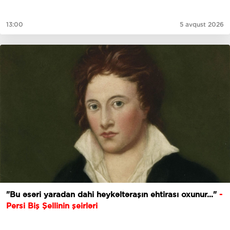
13:00
5 avqust 2026
"Bu əsəri yaradan dahi heykəltəraşın ehtirası oxunur..."
-
Persi Biş Şellinin şeirləri