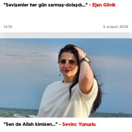
"Sevişənlər hər gün sarmaş-dolaşdı..."
- Ejen Gilvik
14:10
5 avqust 2026
"Sən də Allah kimisən..."
- Sevinc Yunuslu