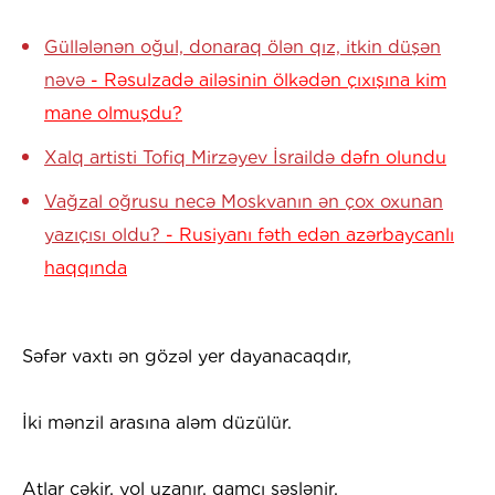
Güllələnən oğul, donaraq ölən qız, itkin düşən
nəvə
- Rəsulzadə ailəsinin ölkədən çıxışına kim
mane olmuşdu?
Xalq artisti Tofiq Mirzəyev İsraildə
dəfn olundu
Vağzal oğrusu necə Moskvanın ən çox oxunan
yazıçısı oldu?
- Rusiyanı fəth edən azərbaycanlı
haqqında
Səfər vaxtı ən gözəl yer dayanacaqdır,
İki mənzil arasına aləm düzülür.
Atlar çəkir, yol uzanır, qamçı səslənir,