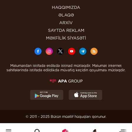
HAQQIMIZDA
ƏLAQƏ
ARXİV
SAYTDA REKLAM
MƏXFİLİK SİYASƏTİ
Məlumatdan istifadə etdikdə istinad mütləqdir. Məlumat internet
səhifələrində istifadə edildikdə müvafiq keçidin qoyulması mütləqdir.
© 2011 - 2025 Bütün müəllif hüquqları qorunur.