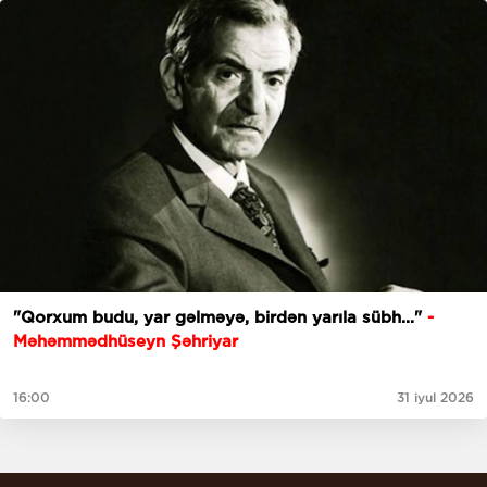
"Qorxum budu, yar gəlməyə, birdən yarıla sübh..."
-
Məhəmmədhüseyn Şəhriyar
16:00
31 iyul 2026