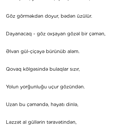
Göz görməkdən doyur, bədən üzülür.
Dayanacaq - göz oxşayan gözəl bir çəmən,
Əlvan gül-çiçəyə bürünüb aləm.
Qovaq kölgəsində bulaqlar sızır,
Yolun yorğunluğu uçur gözündən.
Uzan bu çəməndə, həyatı dinlə,
Ləzzət al güllərin təravətindən,