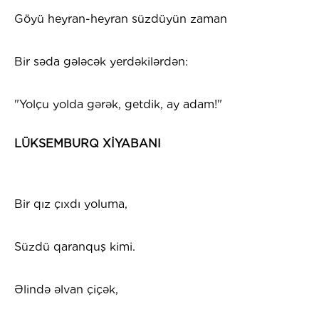
Göyü heyran-heyran süzdüyün zaman
Bir səda gələcək yerdəkilərdən:
"Yolçu yolda gərək, getdik, ay adam!"
LÜKSEMBURQ XİYABANI
Bir qız çıxdı yoluma,
Süzdü qaranquş kimi.
Əlində əlvan çiçək,