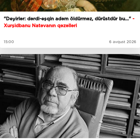
"Deyirlər: dərdi-eşqin adəm öldürməz, dürüstdür bu..."
-
Xurşidbanu Natəvanın qəzəlləri
15:00
6 avqust 2026