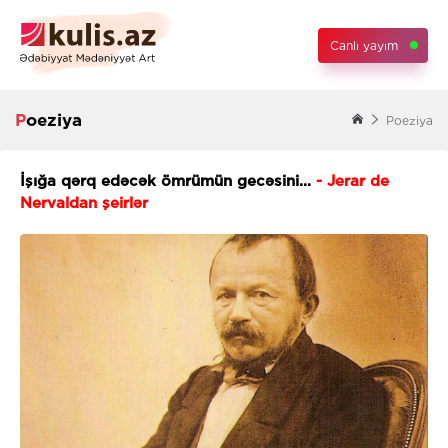
Canlı yayım
Poeziya
Poeziya
İşığa qərq edəcək ömrümün gecəsini...
- Jerar de
Nervaldan şeirlər