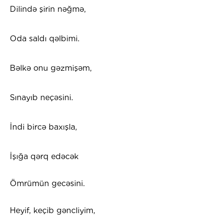
Dilində şirin nəğmə,
Oda saldı qəlbimi.
Bəlkə onu gəzmişəm,
Sınayıb neçəsini.
İndi bircə baxışla,
İşığa qərq edəcək
Ömrümün gecəsini.
Heyif, keçib gəncliyim,