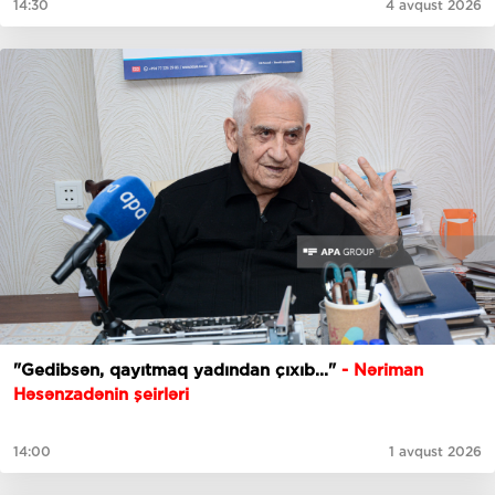
14:30
4 avqust 2026
"Gedibsәn, qayıtmaq yadından çıxıb..."
- Nəriman
Həsənzadənin şeirləri
14:00
1 avqust 2026