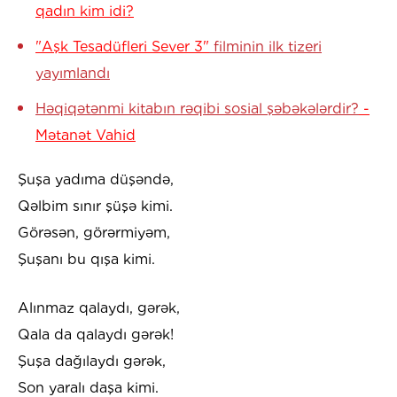
qadın kim idi?
"Aşk Tesadüfleri Sever 3"
filminin ilk tizeri
yayımlandı
Həqiqətənmi kitabın rəqibi sosial şəbəkələrdir?
-
Mətanət Vahid
Şuşa yadıma düşəndə,
Qəlbim sınır şüşə kimi.
Görəsən, görərmiyəm,
Şuşanı bu qışa kimi.
Alınmaz qalaydı, gərək,
Qala da qalaydı gərək!
Şuşa dağılaydı gərək,
Son yaralı daşa kimi.