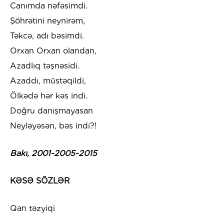
Canımda nəfəsimdi.
Şöhrətini neynirəm,
Təkcə, adı bəsimdi.
Orxan Orxan olandan,
Azadlıq təşnəsidi.
Azaddı, müstəqildi,
Ölkədə hər kəs indi.
Doğru danışmayasan
Neyləyəsən, bəs indi?!
Bakı, 2001-2005-2015
KƏSƏ SÖZLƏR
Qan təzyiqi