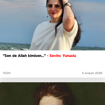
"Sən də Allah kimisən..."
- Sevinc Yunuslu
13:00
5 avqust 2026