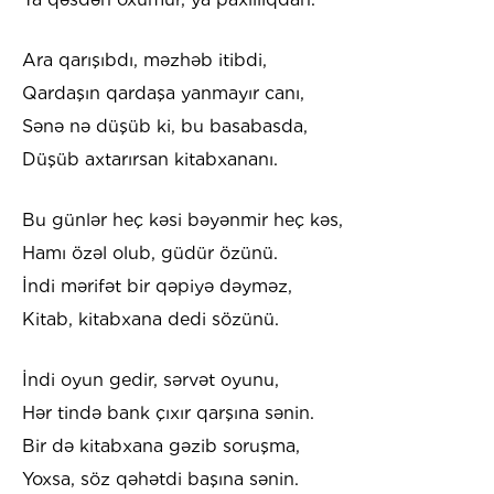
Ara qarışıbdı, məzhəb itibdi,
Qardaşın qardaşa yanmayır canı,
Sənə nə düşüb ki, bu basabasda,
Düşüb axtarırsan kitabxananı.
Bu günlər heç kəsi bəyənmir heç kəs,
Hamı özəl olub, güdür özünü.
İndi mərifət bir qəpiyə dəyməz,
Kitab, kitabxana dedi sözünü.
İndi oyun gedir, sərvət oyunu,
Hər tində bank çıxır qarşına sənin.
Bir də kitabxana gəzib soruşma,
Yoxsa, söz qəhətdi başına sənin.