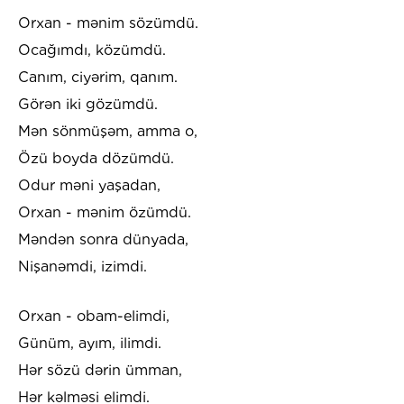
Orxan - mənim sözümdü.
Ocağımdı, közümdü.
Canım, ciyərim, qanım.
Görən iki gözümdü.
Mən sönmüşəm, amma o,
Özü boyda dözümdü.
Odur məni yaşadan,
Orxan - mənim özümdü.
Məndən sonra dünyada,
Nişanəmdi, izimdi.
Orxan - obam-elimdi,
Günüm, ayım, ilimdi.
Hər sözü dərin ümman,
Hər kəlməsi elimdi.