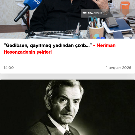
"Gedibsәn, qayıtmaq yadından çıxıb..."
- Nəriman
Həsənzadənin şeirləri
14:00
1 avqust 2026