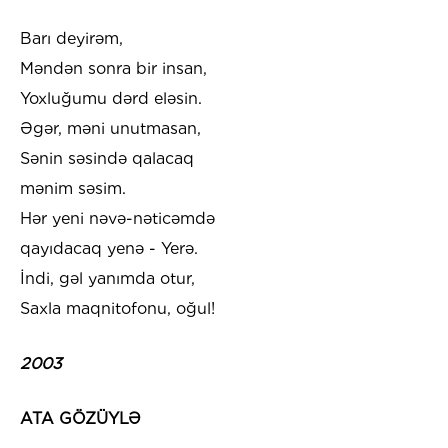
Barı deyirəm,
Məndən sonra bir insan,
Yoxluğumu dərd eləsin.
Əgər, məni unutmasan,
Sənin səsində qalacaq
mənim səsim.
Hər yeni nəvə-nəticəmdə
qayıdacaq yenə - Yerə.
İndi, gəl yanımda otur,
Saxla maqnitofonu, oğul!
2003
ATA GÖZÜYLƏ