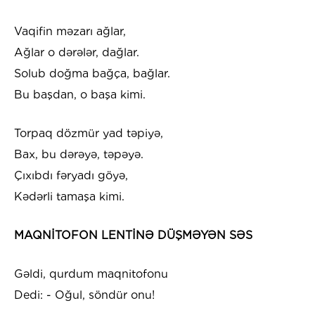
Vaqifin məzarı ağlar,
Ağlar o dərələr, dağlar.
Solub doğma bağça, bağlar.
Bu başdan, o başa kimi.
Torpaq dözmür yad təpiyə,
Bax, bu dərəyə, təpəyə.
Çıxıbdı fəryadı göyə,
Kədərli tamaşa kimi.
MAQNİTOFON LENTİNƏ DÜŞMƏYƏN SƏS
Gəldi, qurdum maqnitofonu
Dedi: - Oğul, söndür onu!