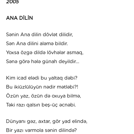
2005
ANA DİLİN
Sənin Ana dilin dövlət dilidir,
Sən Ana dilini aləmə bildir.
Yoxsa özgə dildə lövhələr asmaq,
Sənə görə hələ günah deyildir...
Kim icad elədi bu yaltaq dəbi?
Bu ikiüzlülüyün nədir mətləbi?!
Özün yaz, özün də oxuya bilmə,
Təki razı qalsın beş-üç əcnəbi.
Dünyanı gəz, axtar, gör yad elində,
Bir yazı varmola sənin dilində?