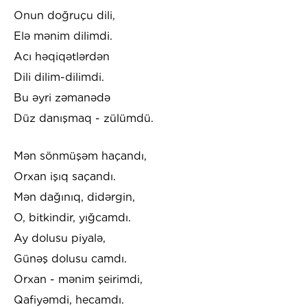
Onun doğruçu dili,
Elə mənim dilimdi.
Acı həqiqətlərdən
Dili dilim-dilimdi.
Bu əyri zəmanədə
Düz danışmaq - zülümdü.
Mən sönmüşəm haçandı,
Orxan işıq saçandı.
Mən dağınıq, didərgin,
O, bitkindir, yığcamdı.
Ay dolusu piyalə,
Günəş dolusu camdı.
Orxan - mənim şeirimdi,
Qafiyəmdi, hecamdı.