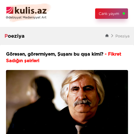
Canlı yayım
Poeziya
Poeziya
Görəsən, görərmiyəm, Şuşanı bu qışa kimi?
- Fikrət
Sadığın şeirləri