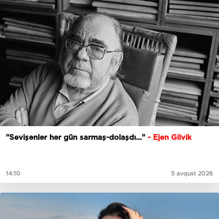
"Sevişənlər hər gün sarmaş-dolaşdı..."
- Ejen Gilvik
14:10
5 avqust 2026