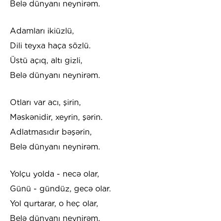
Belə dünyanı neynirəm.
Adamları ikiüzlü,
Dili teyxa haça sözlü.
Üstü açıq, altı gizli,
Belə dünyanı neynirəm.
Otları var acı, şirin,
Məskənidir, xeyrin, şərin.
Adlatmasıdır bəşərin,
Belə dünyanı neynirəm.
Yolçu yolda - necə olar,
Günü - gündüz, gecə olar.
Yol qurtarar, o heç olar,
Belə dünyanı neynirəm.