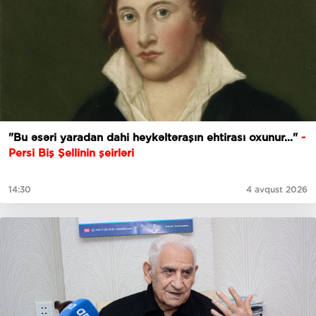
"Bu əsəri yaradan dahi heykəltəraşın ehtirası oxunur..."
-
Persi Biş Şellinin şeirləri
14:30
4 avqust 2026