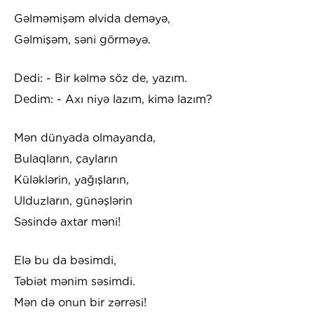
Gəlməmişəm əlvida deməyə,
Gəlmişəm, səni görməyə.
Dedi: - Bir kəlmə söz de, yazım.
Dedim: - Axı niyə lazım, kimə lazım?
Mən dünyada olmayanda,
Bulaqların, çayların
Küləklərin, yağışların,
Ulduzların, günəşlərin
Səsində axtar məni!
Elə bu da bəsimdi,
Təbiət mənim səsimdi.
Mən də onun bir zərrəsi!