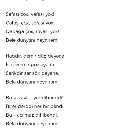
Səfası çox, vəfası yox!
Cəfası çox, səfası yox!
Qadağa çox, rəvası yox!
Belə dünyanı neynirəm.
Haqdır, demir düz deyənə
İşıq vermir gözləyənə
Şərikdir şər söz deyənə,
Belə dünyanı neynirəm.
Bu gəraylı - yeddibənddi!
Birər dərddi hər bir bəndi.
Bu - açılmaz qıfılbəndi,
Belə dünyanı neynirəm!