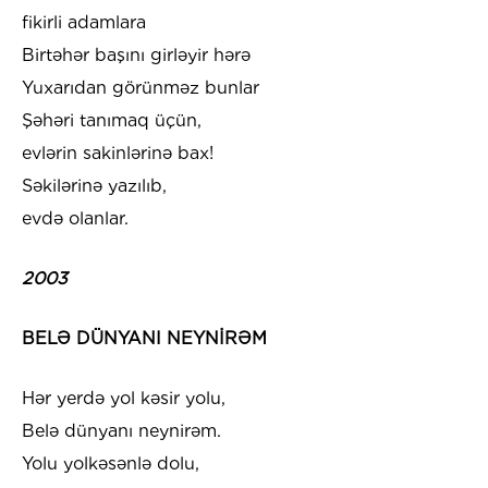
fikirli adamlara
Birtəhər başını girləyir hərə
Yuxarıdan görünməz bunlar
Şəhəri tanımaq üçün,
evlərin sakinlərinə bax!
Səkilərinə yazılıb,
evdə olanlar.
2003
BELƏ DÜNYANI NEYNİRƏM
Hər yerdə yol kəsir yolu,
Belə dünyanı neynirəm.
Yolu yolkəsənlə dolu,