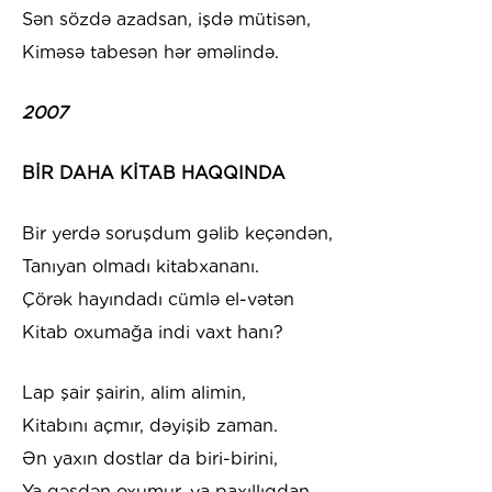
Sən sözdə azadsan, işdə mütisən,
Kiməsə tabesən hər əməlində.
2007
BİR DAHA KİTAB HAQQINDA
Bir yerdə soruşdum gəlib keçəndən,
Tanıyan olmadı kitabxananı.
Çörək hayındadı cümlə el-vətən
Kitab oxumağa indi vaxt hanı?
Lap şair şairin, alim alimin,
Kitabını açmır, dəyişib zaman.
Ən yaxın dostlar da biri-birini,
Ya qəsdən oxumur, ya paxıllıqdan.