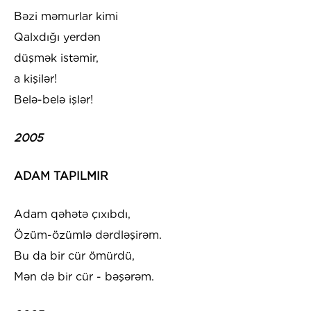
Bəzi məmurlar kimi
Qalxdığı yerdən
düşmək istəmir,
a kişilər!
Belə-belə işlər!
2005
ADAM TAPILMIR
Adam qəhətə çıxıbdı,
Özüm-özümlə dərdləşirəm.
Bu da bir cür ömürdü,
Mən də bir cür - bəşərəm.