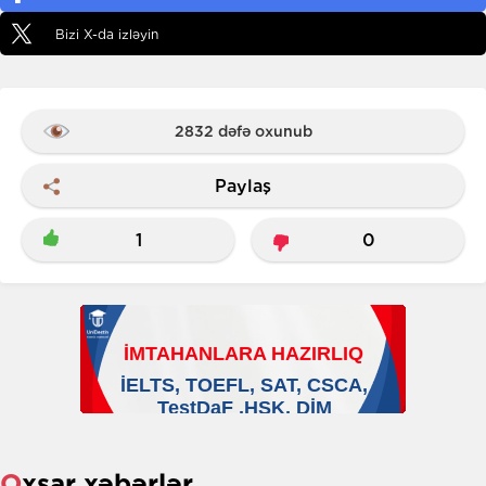
Bizi X-da izləyin
2832 dəfə oxunub
Paylaş
1
0
Oxşar xəbərlər