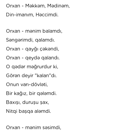
Orxan - Məkkəm, Mədinəm,
Din-imanım, Həccimdi.
Orxan - mənim balamdı,
Səngərimdi, qalamdı.
Orxan - qayğı çəkəndi,
Orxan - qeydə qalandı.
O qədər məğrurdur ki,
Görən deyir "kalan"dı.
Onun varı-dövləti,
Bir kağız, bir qələmdi.
Baxışı, duruşu şax,
Nitqi başqa aləmdi.
Orxan - mənim səsimdi,