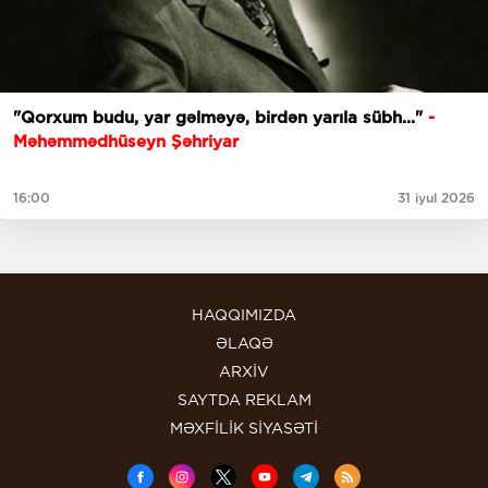
"Qorxum budu, yar gəlməyə, birdən yarıla sübh..."
-
Məhəmmədhüseyn Şəhriyar
16:00
31 iyul 2026
HAQQIMIZDA
ƏLAQƏ
ARXİV
SAYTDA REKLAM
MƏXFİLİK SİYASƏTİ