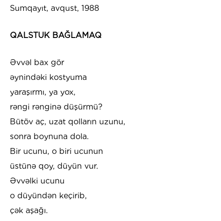
Sumqayıt, avqust, 1988
QALSTUK BAĞLAMAQ
Əvvəl bax gör
əynindəki kostyuma
yaraşırmı, ya yox,
rəngi rənginə düşürmü?
Bütöv aç, uzat qolların uzunu,
sonra boynuna dola.
Bir ucunu, o biri ucunun
üstünə qoy, düyün vur.
Əvvəlki ucunu
o düyündən keçirib,
çək aşağı.