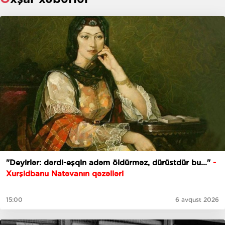
"Deyirlər: dərdi-eşqin adəm öldürməz, dürüstdür bu..."
-
Xurşidbanu Natəvanın qəzəlləri
15:00
6 avqust 2026