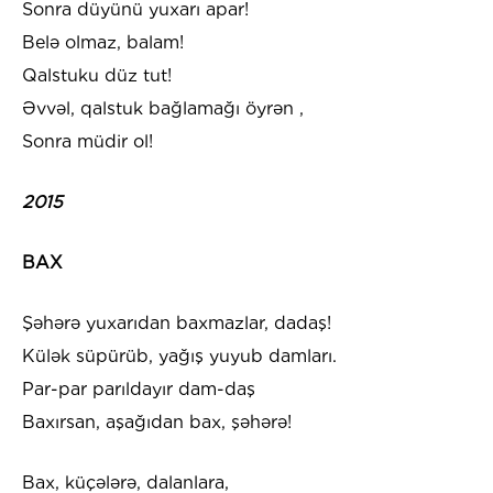
Sonra düyünü yuxarı apar!
Belə olmaz, balam!
Qalstuku düz tut!
Əvvəl, qalstuk bağlamağı öyrən ,
Sonra müdir ol!
2015
BAX
Şəhərə yuxarıdan baxmazlar, dadaş!
Külək süpürüb, yağış yuyub damları.
Par-par parıldayır dam-daş
Baxırsan, aşağıdan bax, şəhərə!
Bax, küçələrə, dalanlara,