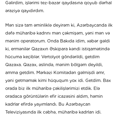
Gəlirdim, işlərimi tez-bazar qaydasına qoyub dərhal
əraziyə qayıdırdım.
Mən sizə tam əminliklə deyirəm ki, Azərbaycanda ilk
dəfə müharibə kadrını mən çəkmişəm, yəni mən və
mənim operatorum. Onda Bakıda idim, xəbər gəldi
ki, ermənilər Qazaxın Əskipara kəndi istiqamətində
hücuma keçiblər. Vertolyot göndərildi, getdim
Qazaxa. Qazax, əslində, mənim bölgəm deyildi,
amma getdim. Mərkəzi Komitədən gəlmişdi əmr,
yəni getməmək kimi hüququm yox idi. Getdim. Bax
orada biz ilk müharibə çəkilişlərimizi etdik. Elə
oradaca görüntülərin efir icazəsini aldım, həmin
kadrlar efirdə yayımlandı. Bu Azərbaycan
Televiziyasında ilk cəbhə, müharibə kadrları idi.