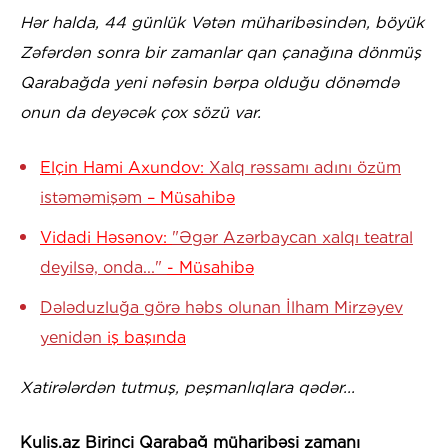
Hər halda, 44 günlük Vətən müharibəsindən, böyük
Zəfərdən sonra bir zamanlar qan çanağına dönmüş
Qarabağda yeni nəfəsin bərpa olduğu dönəmdə
onun da deyəcək çox sözü var.
Elçin Hami Axundov:
Xalq rəssamı adını özüm
istəməmişəm
– Müsahibə
Vidadi Həsənov:
"Əgər Azərbaycan xalqı teatral
deyilsə, onda..."
- Müsahibə
Dələduzluğa görə həbs olunan İlham Mirzəyev
yenidən
iş başında
Xatirələrdən tutmuş, peşmanlıqlara qədər...
Kulis.az Birinci Qarabağ müharibəsi zamanı