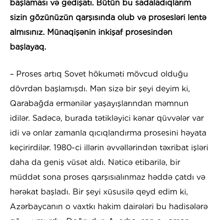
başlaması və gedişatı. Bütün bu sadaladıqlarım
sizin gözünüzün qarşısında olub və prosesləri lentə
almısınız. Münaqişənin inkişaf prosesindən
başlayaq.
– Proses artıq Sovet hökuməti mövcud olduğu
dövrdən başlamışdı. Mən sizə bir şeyi deyim ki,
Qarabağda ermənilər yaşayışlarından məmnun
idilər. Sadəcə, burada tətikləyici kənar qüvvələr var
idi və onlar zamanla qıcıqlandırma prosesini həyata
keçirirdilər. 1980-ci illərin əvvəllərindən təxribat işləri
daha da geniş vüsət aldı. Nəticə etibarilə, bir
müddət sona proses qarşısıalınmaz həddə çatdı və
hərəkat başladı. Bir şeyi xüsusilə qeyd edim ki,
Azərbaycanın o vaxtkı hakim dairələri bu hadisələrə