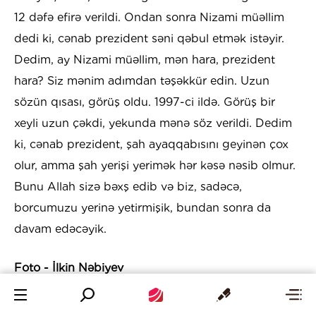
12 dəfə efirə verildi. Ondan sonra Nizami müəllim
dedi ki, cənab prezident səni qəbul etmək istəyir.
Dedim, ay Nizami müəllim, mən hara, prezident
hara? Siz mənim adımdan təşəkkür edin. Uzun
sözün qısası, görüş oldu. 1997-ci ildə. Görüş bir
xeyli uzun çəkdi, yekunda mənə söz verildi. Dedim
ki, cənab prezident, şah ayaqqabısını geyinən çox
olur, amma şah yerişi yerimək hər kəsə nəsib olmur.
Bunu Allah sizə bəxş edib və biz, sadəcə,
borcumuzu yerinə yetirmişik, bundan sonra da
davam edəcəyik.
Foto - İlkin Nəbiyev