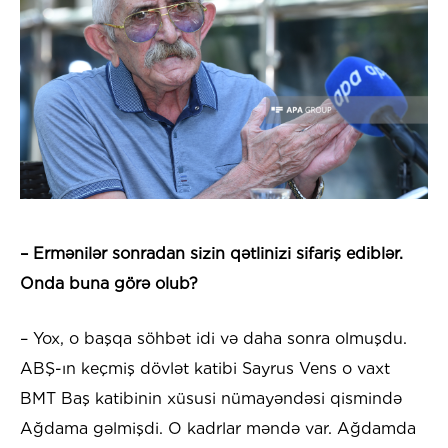
– Ermənilər sonradan sizin qətlinizi sifariş ediblər.
Onda buna görə olub?
– Yox, o başqa söhbət idi və daha sonra olmuşdu.
ABŞ-ın keçmiş dövlət katibi Sayrus Vens o vaxt
BMT Baş katibinin xüsusi nümayəndəsi qismində
Ağdama gəlmişdi. O kadrlar məndə var. Ağdamda