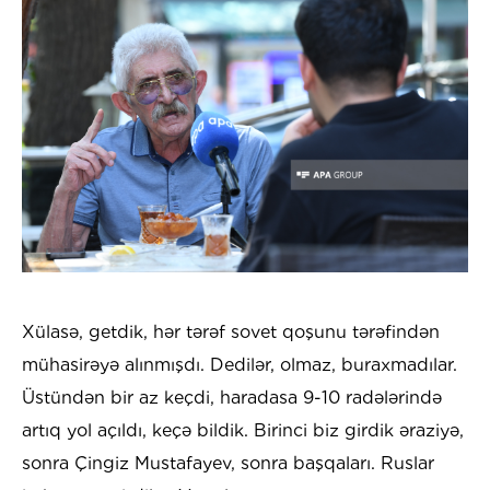
Xülasə, getdik, hər tərəf sovet qoşunu tərəfindən
mühasirəyə alınmışdı. Dedilər, olmaz, buraxmadılar.
Üstündən bir az keçdi, haradasa 9-10 radələrində
artıq yol açıldı, keçə bildik. Birinci biz girdik əraziyə,
sonra Çingiz Mustafayev, sonra başqaları. Ruslar