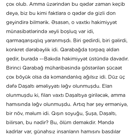
çox olub. Amma üzərindən bu qədər zaman keçib
deyə, biz bu kimi faktlara o qədər də gizli don
geyindirə bilmərik. Əsasən, o vaxtkı hakimiyyət
münasibətlərində xeyli boşluq var idi,
qarmaqarışıqlıq yaranmışdı. Biri gedirdi, biri gəlirdi,
konkret dərəbəylik idi. Qarabağda torpaq əldən
gedir, burada –-Bakıda hakimiyyət üstündə davadır.
Birinci Qarabağ müharibəsində göstərilən şücaət
çox böyük olsa da komandanlıq ağılsız idi. Düz üç
dəfə Daşaltı əməliyyatı ləğv olunmuşdu. Elan
olunmuşdu ki, filan vaxtı Daşaltıya giriləcək, amma
hamısında ləğv olunmuşdu. Artıq hər şey erməniyə,
bir növ, məlum idi. Qışın soyuğu, Şuşa, Daşaltı,
bilirsən, bu nədir? Bu, ölüm deməkdir. Məndə
kadrlar var, günahsız insanların hamısını basdılar