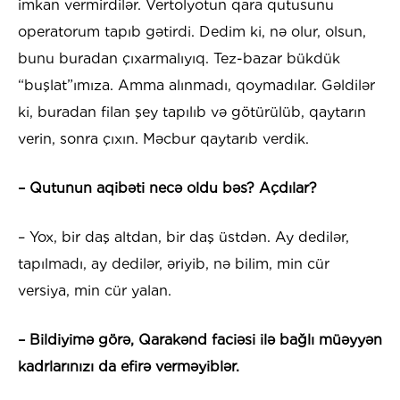
imkan vermirdilər. Vertolyotun qara qutusunu
operatorum tapıb gətirdi. Dedim ki, nə olur, olsun,
bunu buradan çıxarmalıyıq. Tez-bazar bükdük
“buşlat”ımıza. Amma alınmadı, qoymadılar. Gəldilər
ki, buradan filan şey tapılıb və götürülüb, qaytarın
verin, sonra çıxın. Məcbur qaytarıb verdik.
– Qutunun aqibəti necə oldu bəs? Açdılar?
– Yox, bir daş altdan, bir daş üstdən. Ay dedilər,
tapılmadı, ay dedilər, əriyib, nə bilim, min cür
versiya, min cür yalan.
– Bildiyimə görə, Qarakənd faciəsi ilə bağlı müəyyən
kadrlarınızı da efirə verməyiblər.