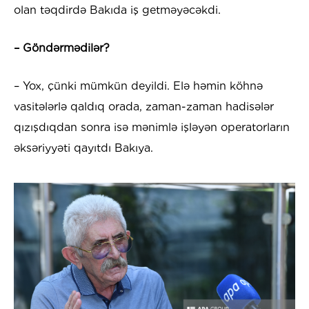
olan təqdirdə Bakıda iş getməyəcəkdi.
– Göndərmədilər?
– Yox, çünki mümkün deyildi. Elə həmin köhnə
vasitələrlə qaldıq orada, zaman-zaman hadisələr
qızışdıqdan sonra isə mənimlə işləyən operatorların
əksəriyyəti qayıtdı Bakıya.