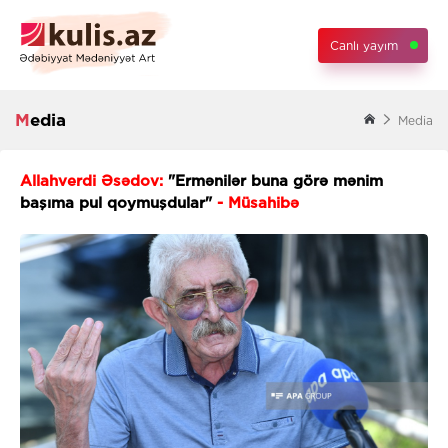
Canlı yayım
Media
Media
Allahverdi Əsədov:
"Ermənilər buna görə mənim
başıma pul qoymuşdular"
- Müsahibə