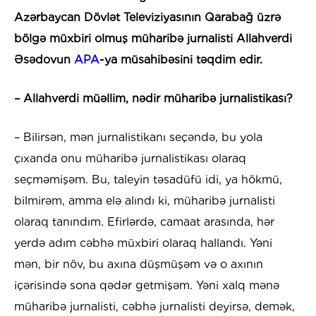
Azərbaycan Dövlət Televiziyasının Qarabağ üzrə
bölgə müxbiri olmuş müharibə jurnalisti Allahverdi
Əsədovun
APA
-ya müsahibəsini təqdim edir.
– Allahverdi müəllim, nədir müharibə jurnalistikası?
– Bilirsən, mən jurnalistikanı seçəndə, bu yola
çıxanda onu müharibə jurnalistikası olaraq
seçməmişəm. Bu, taleyin təsadüfü idi, ya hökmü,
bilmirəm, amma elə alındı ki, müharibə jurnalisti
olaraq tanındım. Efirlərdə, camaat arasında, hər
yerdə adım cəbhə müxbiri olaraq hallandı. Yəni
mən, bir növ, bu axına düşmüşəm və o axının
içərisində sona qədər getmişəm. Yəni xalq mənə
müharibə jurnalisti, cəbhə jurnalisti deyirsə, demək,