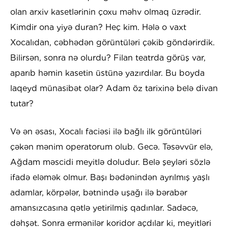
olan arxiv kasetlərinin çoxu məhv olmaq üzrədir.
Kimdir ona yiyə duran? Heç kim. Hələ o vaxt
Xocalıdan, cəbhədən görüntüləri çəkib göndərirdik.
Bilirsən, sonra nə olurdu? Filan teatrda görüş var,
aparıb həmin kasetin üstünə yazırdılar. Bu boyda
laqeyd münasibət olar? Adam öz tarixinə belə divan
tutar?
Və ən əsası, Xocalı faciəsi ilə bağlı ilk görüntüləri
çəkən mənim operatorum olub. Gecə. Təsəvvür elə,
Ağdam məscidi meyitlə doludur. Belə şeyləri sözlə
ifadə eləmək olmur. Başı bədənindən ayrılmış yaşlı
adamlar, körpələr, bətnində uşağı ilə bərabər
amansızcasına qətlə yetirilmiş qadınlar. Sadəcə,
dəhşət. Sonra ermənilər koridor açdılar ki, meyitləri