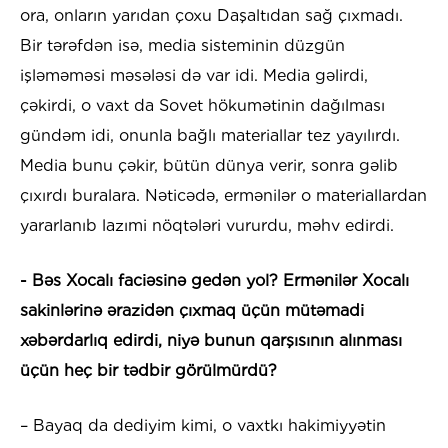
ora, onların yarıdan çoxu Daşaltıdan sağ çıxmadı.
Bir tərəfdən isə, media sisteminin düzgün
işləməməsi məsələsi də var idi. Media gəlirdi,
çəkirdi, o vaxt da Sovet hökumətinin dağılması
gündəm idi, onunla bağlı materiallar tez yayılırdı.
Media bunu çəkir, bütün dünya verir, sonra gəlib
çıxırdı buralara. Nəticədə, ermənilər o materiallardan
yararlanıb lazımi nöqtələri vururdu, məhv edirdi.
- Bəs Xocalı faciəsinə gedən yol? Ermənilər Xocalı
sakinlərinə ərazidən çıxmaq üçün mütəmadi
xəbərdarlıq edirdi, niyə bunun qarşısının alınması
üçün heç bir tədbir görülmürdü?
– Bayaq da dediyim kimi, o vaxtkı hakimiyyətin