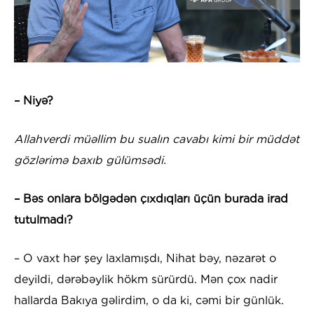
– Niyə?
Allahverdi müəllim bu sualın cavabı kimi bir müddət
gözlərimə baxıb gülümsədi.
– Bəs onlara bölgədən çıxdıqları üçün burada irad
tutulmadı?
– O vaxt hər şey laxlamışdı, Nihat bəy, nəzarət o
deyildi, dərəbəylik hökm sürürdü. Mən çox nadir
hallarda Bakıya gəlirdim, o da ki, cəmi bir günlük.