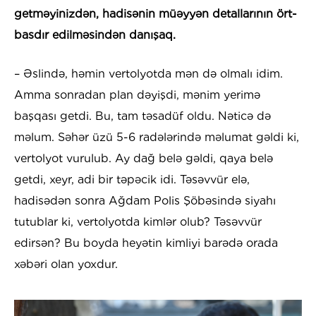
getməyinizdən, hadisənin müəyyən detallarının ört-
basdır edilməsindən danışaq.
– Əslində, həmin vertolyotda mən də olmalı idim.
Amma sonradan plan dəyişdi, mənim yerimə
başqası getdi. Bu, tam təsadüf oldu. Nəticə də
məlum. Səhər üzü 5-6 radələrində məlumat gəldi ki,
vertolyot vurulub. Ay dağ belə gəldi, qaya belə
getdi, xeyr, adi bir təpəcik idi. Təsəvvür elə,
hadisədən sonra Ağdam Polis Şöbəsində siyahı
tutublar ki, vertolyotda kimlər olub? Təsəvvür
edirsən? Bu boyda heyətin kimliyi barədə orada
xəbəri olan yoxdur.