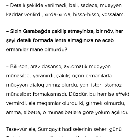
– Detallı şəkildə verilmədi, bəli, sadəcə, müəyyən
kadrlar verilirdi, xırda-xırda, hissə-hissə, vəssalam.
– Sizin Qarabağda çəkiliş etməyinizə, bir növ, hər
şeyi detallı formada lentə almağınıza nə əcəb
ermənilər mane olmurdu?
– Bilirsən, ərazidəsənsə, avtomatik müəyyən
münasibət yaranırdı, çəkiliş üçün ermənilərlə
müəyyən dialoqlarımız olurdu, yəni istər-istəməz
münasibət formalaşmışdı. Düzdür, bu həmişə effekt
vermirdi, elə məqamlar olurdu ki, girmək olmurdu,
amma, əlbəttə, o münasibətlərə görə yolum açılırdı.
Təsəvvür elə, Sumqayıt hadisələrinin səhəri günü