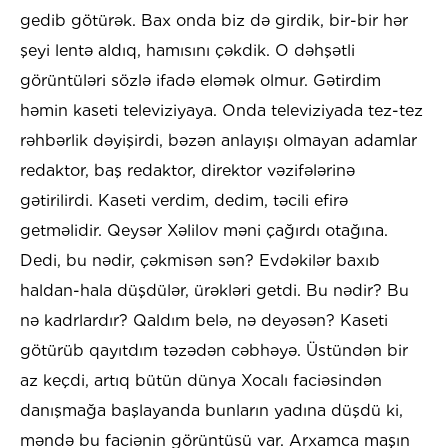
gedib götürək. Bax onda biz də girdik, bir-bir hər
şeyi lentə aldıq, hamısını çəkdik. O dəhşətli
görüntüləri sözlə ifadə eləmək olmur. Gətirdim
həmin kaseti televiziyaya. Onda televiziyada tez-tez
rəhbərlik dəyişirdi, bəzən anlayışı olmayan adamlar
redaktor, baş redaktor, direktor vəzifələrinə
gətirilirdi. Kaseti verdim, dedim, təcili efirə
getməlidir. Qeysər Xəlilov məni çağırdı otağına.
Dedi, bu nədir, çəkmisən sən? Evdəkilər baxıb
haldan-hala düşdülər, ürəkləri getdi. Bu nədir? Bu
nə kadrlardır? Qaldım belə, nə deyəsən? Kaseti
götürüb qayıtdım təzədən cəbhəyə. Üstündən bir
az keçdi, artıq bütün dünya Xocalı faciəsindən
danışmağa başlayanda bunların yadına düşdü ki,
məndə bu faciənin görüntüsü var. Arxamca maşın