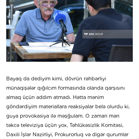
Bayaq da dediyim kimi, dövrün rəhbərliyi
münaqişələr qığılcım formasında olanda qarşısını
almaq üçün addım atmadı. Hətta mənim
göndərdiyim materiallara reaksiyalar belə olurdu ki,
guya provokasiya ilə məşğulam. O zaman mən
təkcə televiziya üçün yox, Təhlükəsizlik Komitəsi,
Daxili İşlər Nazirliyi, Prokurorluq və digər qurumlar