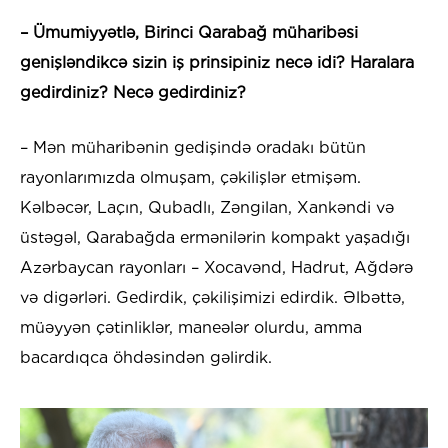
– Ümumiyyətlə, Birinci Qarabağ müharibəsi
genişləndikcə sizin iş prinsipiniz necə idi? Haralara
gedirdiniz? Necə gedirdiniz?
– Mən müharibənin gedişində oradakı bütün
rayonlarımızda olmuşam, çəkilişlər etmişəm.
Kəlbəcər, Laçın, Qubadlı, Zəngilan, Xankəndi və
üstəgəl, Qarabağda ermənilərin kompakt yaşadığı
Azərbaycan rayonları – Xocavənd, Hadrut, Ağdərə
və digərləri. Gedirdik, çəkilişimizi edirdik. Əlbəttə,
müəyyən çətinliklər, maneələr olurdu, amma
bacardıqca öhdəsindən gəlirdik.