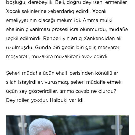
boşluğu, dərəbəylik. Bəli, doğru deyirsən, ermənilər
Xocalı sakinlərinə xəbərdarlıq edirdi, Xocalı
əməliyyatının olacağı məlum idi. Amma mülki
əhalinin çıxarılması prosesi icra olunmurdu, müdafiə
təçkil edilmirdi. Rəhbərliyin artıq Xankəndidən əli
üzülmüşdü. Gündə biri gedir, biri gəlir, məşvərət
məşvərəti, müzakirə müzakirəni əvəz edirdi.
Şəhəri müdafiə üçün əhali içərisindən könüllülər
silah istəyirdilər, vuruşmaq, şəhəri müdafiə etmək
üçün səy göstərirdilər, amma cavab nə olurdu?
Deyirdilər, yoxdur. Halbuki var idi.