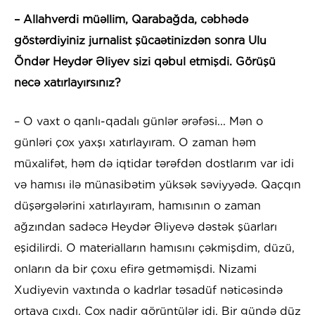
– Allahverdi müəllim, Qarabağda, cəbhədə
göstərdiyiniz jurnalist şücaətinizdən sonra Ulu
Öndər Heydər Əliyev sizi qəbul etmişdi. Görüşü
necə xatırlayırsınız?
– O vaxt o qanlı-qadalı günlər ərəfəsi... Mən o
günləri çox yaxşı xatırlayıram. O zaman həm
müxalifət, həm də iqtidar tərəfdən dostlarım var idi
və hamısı ilə münasibətim yüksək səviyyədə. Qaçqın
düşərgələrini xatırlayıram, hamısının o zaman
ağzından sadəcə Heydər Əliyevə dəstək şüarları
eşidilirdi. O materialların hamısını çəkmişdim, düzü,
onların da bir çoxu efirə getməmişdi. Nizami
Xudiyevin vaxtında o kadrlar təsadüf nəticəsində
ortaya çıxdı. Çox nadir görüntülər idi. Bir gündə düz