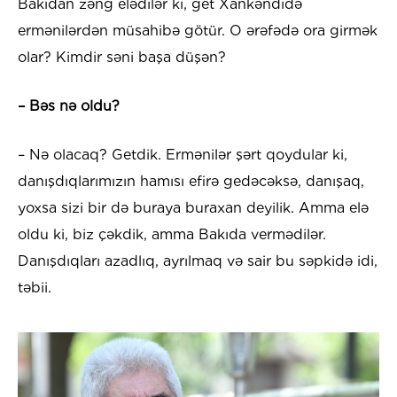
Bakıdan zəng elədilər ki, get Xankəndidə
ermənilərdən müsahibə götür. O ərəfədə ora girmək
olar? Kimdir səni başa düşən?
– Bəs nə oldu?
– Nə olacaq? Getdik. Ermənilər şərt qoydular ki,
danışdıqlarımızın hamısı efirə gedəcəksə, danışaq,
yoxsa sizi bir də buraya buraxan deyilik. Amma elə
oldu ki, biz çəkdik, amma Bakıda vermədilər.
Danışdıqları azadlıq, ayrılmaq və sair bu səpkidə idi,
təbii.