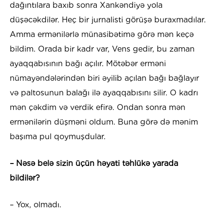
dağıntılara baxıb sonra Xankəndiyə yola
düşəcəkdilər. Heç bir jurnalisti görüşə buraxmadılar.
Amma ermənilərlə münasibətimə görə mən keçə
bildim. Orada bir kadr var, Vens gedir, bu zaman
ayaqqabısının bağı açılır. Mötəbər erməni
nümayəndələrindən biri əyilib açılan bağı bağlayır
və paltosunun balağı ilə ayaqqabısını silir. O kadrı
mən çəkdim və verdik efirə. Ondan sonra mən
ermənilərin düşməni oldum. Buna görə də mənim
başıma pul qoymuşdular.
– Nəsə belə sizin üçün həyati təhlükə yarada
bildilər?
– Yox, olmadı.