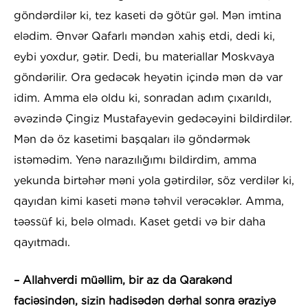
göndərdilər ki, tez kaseti də götür gəl. Mən imtina
elədim. Ənvər Qafarlı məndən xahiş etdi, dedi ki,
eybi yoxdur, gətir. Dedi, bu materiallar Moskvaya
göndərilir. Ora gedəcək heyətin içində mən də var
idim. Amma elə oldu ki, sonradan adım çıxarıldı,
əvəzində Çingiz Mustafayevin gedəcəyini bildirdilər.
Mən də öz kasetimi başqaları ilə göndərmək
istəmədim. Yenə narazılığımı bildirdim, amma
yekunda birtəhər məni yola gətirdilər, söz verdilər ki,
qayıdan kimi kaseti mənə təhvil verəcəklər. Amma,
təəssüf ki, belə olmadı. Kaset getdi və bir daha
qayıtmadı.
– Allahverdi müəllim, bir az da Qarakənd
faciəsindən, sizin hadisədən dərhal sonra əraziyə