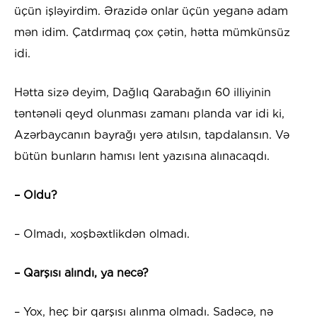
üçün işləyirdim. Ərazidə onlar üçün yeganə adam
mən idim. Çatdırmaq çox çətin, hətta mümkünsüz
idi.
Hətta sizə deyim, Dağlıq Qarabağın 60 illiyinin
təntənəli qeyd olunması zamanı planda var idi ki,
Azərbaycanın bayrağı yerə atılsın, tapdalansın. Və
bütün bunların hamısı lent yazısına alınacaqdı.
– Oldu?
– Olmadı, xoşbəxtlikdən olmadı.
– Qarşısı alındı, ya necə?
– Yox, heç bir qarşısı alınma olmadı. Sadəcə, nə