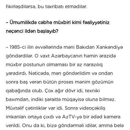
fikirləşdilərsə, bu təxribatı etmədilər.
– Ümumilikdə cəbhə müxbiri kimi fəaliyyətiniz
neçənci ildən başlayıb?
– 1985-ci ilin əvvəllərində məni Bakıdan Xankəndiyə
göndərdilər. O vaxt Azərbaycanın həmin ərazidə
müxbir postunun olmaması bir az narazılıq
yaradırdı. Nəticədə, mən göndərildim və ondan
sonra baş verən bütün proses mənim gözümün
qabağında olub. Çox ağır dövr idi, texniki
baxımdan, indiki şəraitlə müqayisə oluna bilməz.
Müxtəlif çətinliklər var idi. Sonra videoçəkiliş
imkanları ortaya çıxdı və AzTV-yə bir ədəd kamera
verildi. Onu da ki, bizə göndərməli idilər, amma belə