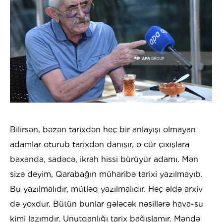
Bilirsən, bəzən tarixdən heç bir anlayışı olmayan
adamlar oturub tarixdən danışır, o cür çıxışlara
baxanda, sadəcə, ikrah hissi bürüyür adamı. Mən
sizə deyim, Qarabağın müharibə tarixi yazılmayıb.
Bu yazılmalıdır, mütləq yazılmalıdır. Heç əldə arxiv
də yoxdur. Bütün bunlar gələcək nəsillərə hava-su
kimi lazımdır. Unutqanlığı tarix bağışlamır. Məndə