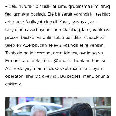
– Bəli, “Krunk” bir təşkilat kimi, qruplaşma kimi artıq
fəallaşmağa başladı. Elə bir şərait yarandı ki, təşkilat
artıq açıq fəaliyyətə keçdi. Yavaş-yavaş aşkar
təzyiqlərlə azərbaycanlıların Qarabağdan çıxarılması
prosesi başladı və onlar tələb edirdilər ki, istək və
tələbləri Azərbaycan Televiziyasında efirə verilsin.
Tələb də nə idi: torpaq, ərazi iddiası, ayrılmaq və
Ermənistana birləşmək. Şübhəsiz, bunların hamısı
AzTV-də yayımlanmırdı. O vaxt mənimlə işləyən
operator Tahir Qarayev idi. Bu prosesi məhz onunla
çəkirdik.