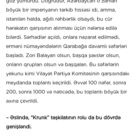
göz yumurdu. Doğrudur, Azərbaycan o zaman
böyük bir imperiyanın tərkib hissəsi idi, amma,
istənilən halda, ağıllı rəhbərlik olsaydı, bu cür
hərəkatın qarşısının alınması üçün nələrsə edilə
bilərdi. Sərhədlər açıldı, onlara nəzarət edilmədi,
erməni nümayəndələrin Qarabağa davamlı səfərləri
başladı. Zori Balayan olsun, başqa şəxslər olsun,
onların qrupları olsun və başqaları. Bu səfərlərin
yekunu kimi Vilayət Partiya Komitəsinin qarşısındakı
meydanda toplantı keçirildi. Əvvəl 100 nəfər, sonra
200, sonra 1000 və nəticədə, bu toplantı böyük bir
axına çevrildi.
– Əslində, “Krunk” təşkilatının rolu da bu dövrdə
genişləndi.