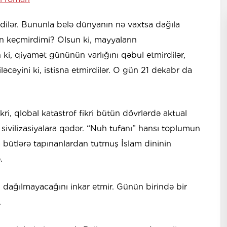
rdilər. Bununla belə dünyanın nə vaxtsa dağıla
an keçmirdimi? Olsun ki, mayyaların
 ki, qiyamət gününün varlığını qəbul etmirdilər,
cəyini ki, istisna etmirdilər. O gün 21 dekabr da
kri, qlobal katastrof fikri bütün dövrlərdə aktual
 sivilizasiyalara qədər. “Nuh tufanı” hansı toplumun
 bütlərə tapınanlardan tutmuş İslam dininin
.
n dağılmayacağını inkar etmir. Günün birində bir
.