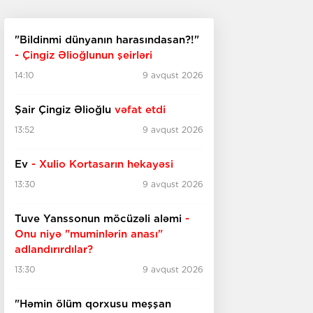
"Bildinmi dünyanın harasındasan?!"
- Çingiz Əlioğlunun şeirləri
14:10
9 avqust 2026
Şair Çingiz Əlioğlu
vəfat etdi
13:52
9 avqust 2026
Ev
- Xulio Kortasarın hekayəsi
13:30
9 avqust 2026
Tuve Yanssonun möcüzəli aləmi
-
Onu niyə "muminlərin anası"
adlandırırdılar?
13:30
9 avqust 2026
"Həmin ölüm qorxusu meşşan