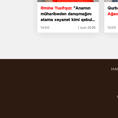
Əminə Yusifqızı:
"Anamın
Qur
müharibədən danışmağını
Ağao
atama xəyanət kimi qəbul
edirdik..."
- Müsahibə
14:00
1 iyun 2026
12:00
HA