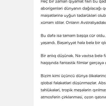
Heç bir zaman qiyamət fikri bu qəd
aborigenləri dünyanın dağılacağı qo
məişətlərinə uyğun tədarükləri o
xürrəm idilər. Onların Avstraliyadak
Bu dəfə isə tamam başqa cür oldu.
yaşandı. Bəşəriyyət hələ belə bir q
Bir anlıq düşünək. Nə vaxtsa belə 
haqqında fantastik filmlər gerçəyə 
Bizim kimi üçüncü dünya ölkələrində
qlobal fəlakətləri düşünməzlər. Absu
təhlükələri, tropik meşələrin qırılma
atmosferin çirklənməsi, ozon qatını