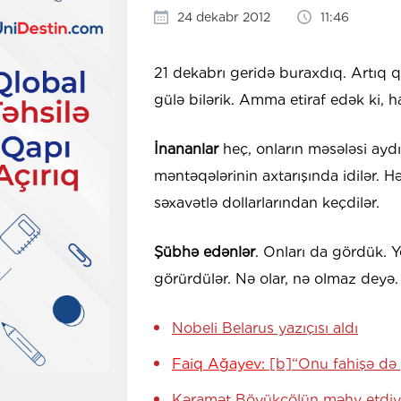
24 dekabr 2012
11:46
21 dekabrı geridə buraxdıq. Artıq qi
gülə bilərik. Amma etiraf edək ki, 
İnananlar
heç, onların məsələsi aydı
məntəqələrinin axtarışında idilər.
səxavətlə dollarlarından keçdilər.
Şübhə edənlər
. Onları da gördük. Y
görürdülər. Nə olar, nə olmaz deyə.
Nobeli Belarus yazıçısı aldı
Faiq Ağayev:
[b]“Onu fahişə də 
Kəramət Böyükçölün məhv etdiy