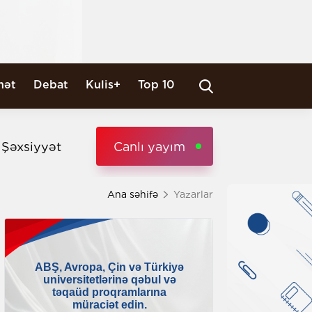
nət
Debat
Kulis+
Top 10
i Şəxsiyyət
Canlı yayım
Ana səhifə
Yazarlar