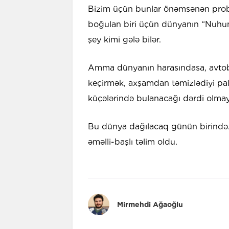
Bizim üçün bunlar önəmsənən proble
boğulan biri üçün dünyanın “Nuhun
şey kimi gələ bilər.
Amma dünyanın harasındasa, avtob
keçirmək, axşamdan təmizlədiyi pal
küçələrində bulanacağı dərdi olmay
Bu dünya dağılacaq günün birində
əməlli-başlı təlim oldu.
Mirmehdi Ağaoğlu