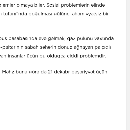
mlər olmaya bilər. Sosial problemlərin əlində
 tufanı”nda boğulması gülünc, əhəmiyyətsiz bir
us basabasında evə gəlmək, qaz pulunu vaxtında
-paltarının sabah şəhərin donuz ağnayan palçıqlı
an insanlar üçün bu olduqca ciddi problemdir.
. Məhz buna görə də 21 dekabr bəşəriyyət üçün