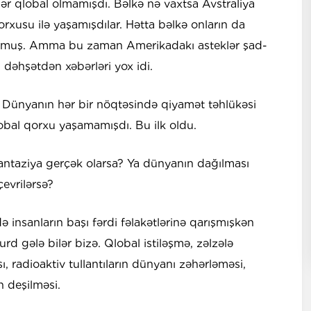
ər qlobal olmamışdı. Bəlkə nə vaxtsa Avstraliya
rxusu ilə yaşamışdılar. Hətta bəlkə onların da
lubmuş. Amma bu zaman Amerikadakı asteklər şad-
ı dəhşətdən xəbərləri yox idi.
 Dünyanın hər bir nöqtəsində qiyamət təhlükəsi
lobal qorxu yaşamamışdı. Bu ilk oldu.
fantaziya gerçək olarsa? Ya dünyanın dağılması
çevrilərsə?
 insanların başı fərdi fəlakətlərinə qarışmışkən
rd gələ bilər bizə. Qlobal istiləşmə, zəlzələ
sı, radioaktiv tullantıların dünyanı zəhərləməsi,
n deşilməsi.