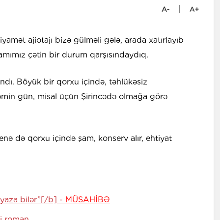
yamət ajiotajı bizə gülməli gələ, arada xatırlayıb
hamımız çətin bir durum qarşısındaydıq.
ndı. Böyük bir qorxu içində, təhlükəsiz
 Həmin gün, misal üçün Şirincədə olmağa görə
enə də qorxu içində şam, konserv alır, ehtiyat
yaza bilər”[/b] -
MÜSAHİBƏ
i roman