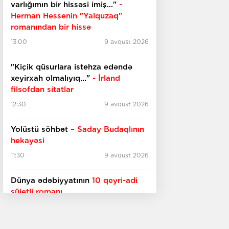
varlığımın bir hissəsi imiş..."
-
Herman Hessenin "Yalquzaq"
romanından bir hissə
13:00
9 avqust 2026
"Kiçik qüsurlara istehza edəndə
xeyirxah olmalıyıq..."
- İrland
filsofdan sitatlar
12:30
9 avqust 2026
Yolüstü söhbət
– Saday Budaqlının
hekayəsi
11:30
9 avqust 2026
Dünya ədəbiyyatının
10 qeyri-adi
süjetli romanı
10:30
9 avqust 2026