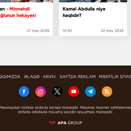
ban
- Mirmehdi
Kamal Abdulla niyə
ğlunun hekayəsi
haqlıdır?
27 may 2026
10:30
22 may 2026
QQIMIZDA
ƏLAQƏ
ARXİV
SAYTDA REKLAM
MƏXFİLİK SİYA
Məlumatdan istifadə etdikdə istinad mütləqdir. Məlumat internet səhifələrind
istifadə edildikdə müvafiq keçidin qoyulması mütləqdir.