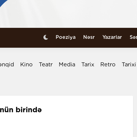
Poeziya
Nəsr
Yazarlar
Sə
ənqid
Kino
Teatr
Media
Tarix
Retro
Tarix
nün birində