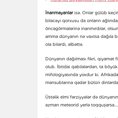
İnanmayanlar
isə. Onlar gülüb keçi
biləcəyi qorxusu da onların ağlınd
öncəgörmələrinə inanmırdılar, olsun
amma dünyanın nə vaxtsa dağıla bilə
ola bilərdi, əlbəttə.
Dünyanın dağılması fikri, qiyamət fi
olub. İbtidai qəbilələrdən, ta böyük
mifologiyasında yoxdur ki. Afrikada
mənsublarına qədər bütün dinlərdə
Üstəlik elmi fərziyyələr də dünyanı
azman meteorid yerlə toqquşarsa...