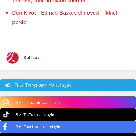
Tanınmış türk ədiblərin söhbəti
Don Kixot -
Etimad Başkeçidin pyesi
- İkinci
pərdə
Kulis.az
Bizi Telegram-da izləyin
Bizi Instagram-da izləyin
Bizi TikTok-da izləyin
Bizi Facebook-da izləyin