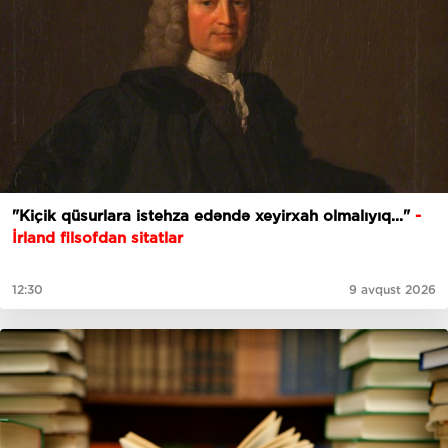
"Kiçik qüsurlara istehza edəndə xeyirxah olmalıyıq..."
-
İrland filsofdan sitatlar
12:30
9 avqust 2026