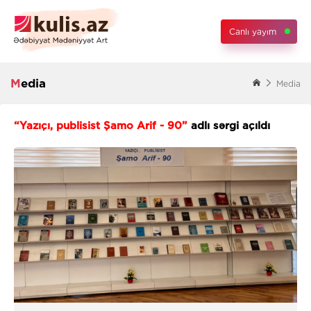
Canlı yayım
Media
Media
“Yazıçı, publisist Şamo Arif - 90”
adlı sərgi açıldı