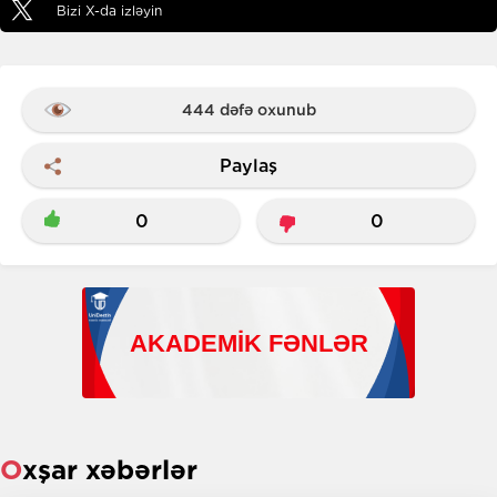
Bizi X-da izləyin
444 dəfə oxunub
Paylaş
0
0
Oxşar xəbərlər