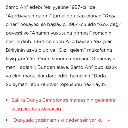
Şamo Arif ədəbi fəaliyyətinə 1957-ci ildə
“Azərbaycan qadını” jurnalında çap olunan “Qoşa
çinar” hekayəsi ilə başlayıb, 1964-cü ildə “Göz dağı”
povesti və “Anamın yuxusuna girməsi” romanını
nəşr etdirib. 1964-cü ildən Azərbaycan Yazıçılar
Birliyinin üzvü olub və “Qızıl qələm” mükafatına
layiq görülüb. Onun sonuncu romanı “Qınamayın
məni” adlanır. Bundan əlavə, Şamo Arif publisistik
və elmi məqalələr dərc edib, həmçinin “Dədə
Süleyman” adlı xatirələr toplusunu hazırlayıb.
Şakira Dünya Çempionatı mahnısının gəlirlərini
uşaqlara bağışlayacaq
"Dünyada yazılmamış o qədər şeir var ki..."
-