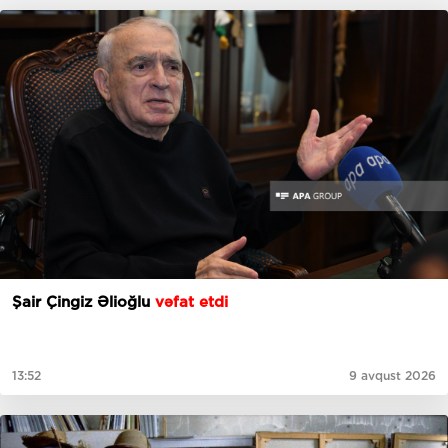
Şair Çingiz Əlioğlu
vəfat etdi
13:52
9 avqust 2026