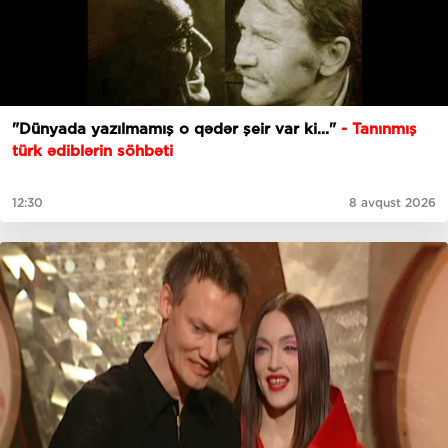
"Dünyada yazılmamış o qədər şeir var ki..."
- Tanınmış
türk ədiblərin söhbəti
12:30
8 avqust 2026