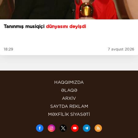
Tanınmış musiqiçi
dünyasını dəyişdi
18:29
7 avqust 2026
HAQQIMIZDA
ƏLAQƏ
ARXİV
SAYTDA REKLAM
MƏXFİLİK SİYASƏTİ