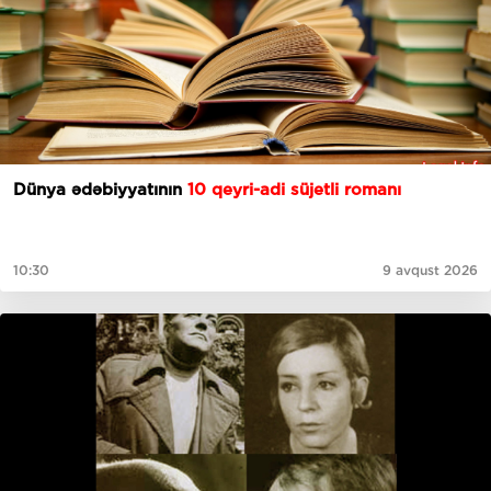
Dünya ədəbiyyatının
10 qeyri-adi süjetli romanı
10:30
9 avqust 2026