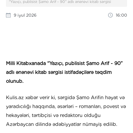
“Yazıçı, publisist Şamo Arif - 90” adlı ənənəvi kitab sərgisi
9 iyul 2026
16:00
Milli Kitabxanada “Yazıçı, publisist Şamo Arif - 90”
adlı ənənəvi kitab sərgisi istifadəçilərə təqdim
olunub.
Kulis.az xəbər verir ki, sərgidə Şamo Arifin həyat və
yaradıcılığı haqqında, əsərləri – romanları, povest və
hekayələri, tərtibçisi və redaktoru olduğu
Azərbaycan dilində ədəbiyyatlar nümayiş edilib.