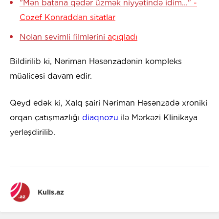
"Mən batana qədər üzmək niyyətində idim..."
-
Cozef Konraddan sitatlar
Nolan sevimli filmlərini
açıqladı
Bildirilib ki, Nəriman Həsənzadənin kompleks
müalicəsi davam edir.
Qeyd edək ki, Xalq şairi Nəriman Həsənzadə xroniki
orqan çatışmazlığı
diaqnozu
ilə Mərkəzi Klinikaya
yerləşdirilib.
Kulis.az