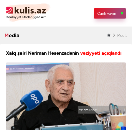
Canlı yayım
Media
Media
Xalq şairi Nəriman Həsənzadənin
vəziyyəti açıqlandı