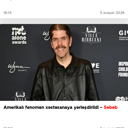
18:15
5 avqust 2026
Amerikalı fenomen xəstəxanaya yerləşdirildi –
Səbəb