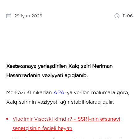
29 iyun 2026
11:06
Xəstəxanaya yerləşdirilən Xalq şairi Nəriman
Həsənzadənin vəziyyəti açıqlanıb.
Mərkəzi Klinikadan
APA
-ya verilən məlumata görə,
Xalq şairinin vəziyyəti ağır stabil olaraq qalır.
Vladimir Vısotski kimdir?
- SSRİ-nin əfsanəvi
sənətçisinin faciəli həyatı