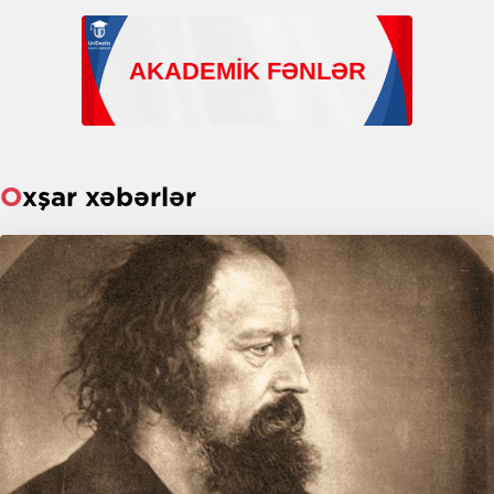
Oxşar xəbərlər