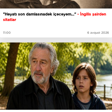
"Həyatı son damlasınadək içəcəyəm..."
- İngilis şairdən
sitatlar
11:00
6 avqust 2026