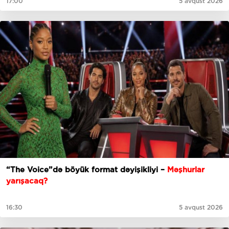
17:00
5 avqust 2026
“The Voice”də böyük format dəyişikliyi –
Məşhurlar
yarışacaq?
16:30
5 avqust 2026