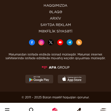
HAQQIMIZDA
ƏLAQƏ
ARXİV
SAYTDA REKLAM
MƏXFİLİK SİYASƏTİ
Məlumatdan istifadə etdikdə istinad mütləqdir. Məlumat internet
səhifələrində istifadə edildikdə müvafiq keçidin qoyulması mütləqdir.
© 2011 - 2025 Bütün müəllif hüquqları qorunur.