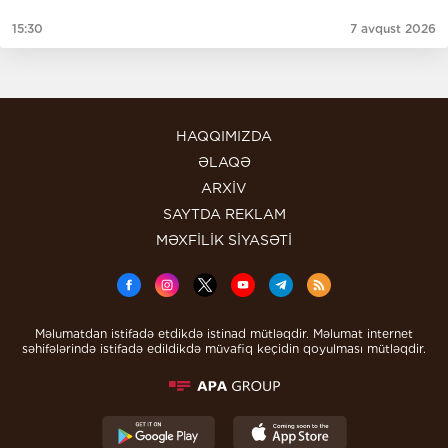
15:30
7 avqust 2026
HAQQIMIZDA
ƏLAQƏ
ARXİV
SAYTDA REKLAM
MƏXFİLİK SİYASƏTİ
Məlumatdan istifadə etdikdə istinad mütləqdir. Məlumat internet
səhifələrində istifadə edildikdə müvafiq keçidin qoyulması mütləqdir.