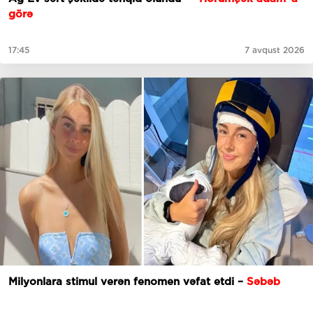
görə
17:45
7 avqust 2026
Milyonlara stimul verən fenomen vəfat etdi –
Səbəb