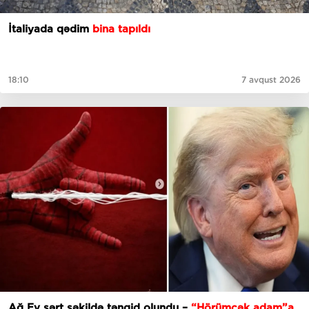
İtaliyada qədim
bina tapıldı
18:10
7 avqust 2026
Ağ Ev sərt şəkildə tənqid olundu –
“Hörümçək adam”a