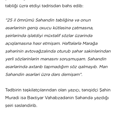
təbliği üzrə etdiyi tədrisdən bəhs edib:
"25 il ömrümü Səhəndin təbliğinə və onun
əsərlərinin geniş oxucu kütləsinə çatmasına,
şeirlərində işlətdiyi müxtəlif sözlər üzərində
açıqlamasına həsr etmişəm. Həftələrlə Marağa
şəhərinin avtovağzalında oturub şəhər sakinlərindən
yerli sözlərinlərin mənasını soruşmuşam. Səhəndin
əsərlərində axtarıb tapmadığım söz qalmayıb. Mən
Səhəndin əsərləri üzrə dərs demişəm".
Tədbirin təşkilatçılarından olan yazıçı, tənqidçi Şahin
Muradi isə Bəxtiyar Vahabzadənin Səhəndə yazdığı
şeiri səsləndirib.