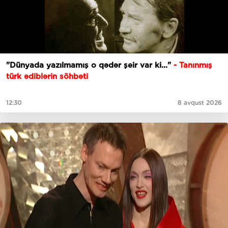
"Dünyada yazılmamış o qədər şeir var ki..."
- Tanınmış
türk ədiblərin söhbəti
12:30
8 avqust 2026