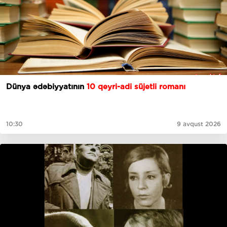
Dünya ədəbiyyatının
10 qeyri-adi süjetli romanı
10:30
9 avqust 2026