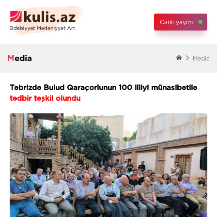
Canlı yayım
Media
Media
Təbrizdə Bulud Qaraçorlunun 100 illiyi münasibətilə
tədbir təşkil olundu