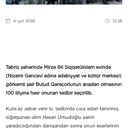
4 iyul 2026
12:28
Təbriz şəhərində Mirzə Əli Siqqətülislam evində
(Nizami Gəncəvi adına ədəbiyyat və kültür mərkəzi)
görkəmli şair Bulud Qaraçorlunun anadan olmasının
100 illiyinə həsr onunan tədbir keçirilib.
Kulis.az xəbər verir ki, tədbirdə çıxış edən tanınmış
lüğətşünas-alim Həsən Umudoğlu şairin
yaradıcılığından danışandan sonra onun əsərlərinin