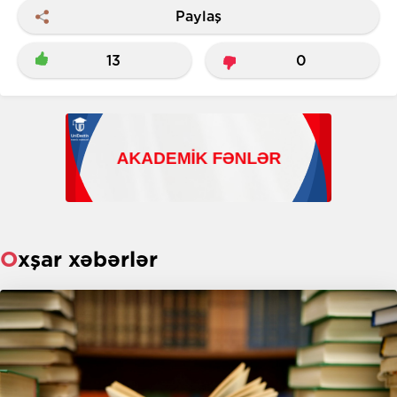
Paylaş
13
0
Oxşar xəbərlər