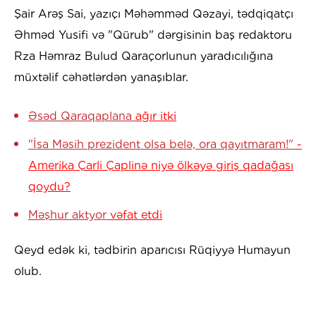
Şair Arəş Sai, yazıçı Məhəmməd Qəzayi, tədqiqatçı
Əhməd Yusifi və "Qürub" dərgisinin baş redaktoru
Rza Həmraz Bulud Qaraçorlunun yaradıcılığına
müxtəlif cəhətlərdən yanaşıblar.
Əsəd Qaraqaplana
ağır itki
"İsa Məsih prezident olsa belə, ora qayıtmaram!"
-
Amerika Çarli Çaplinə niyə ölkəyə giriş qadağası
qoydu?
Məşhur aktyor
vəfat etdi
Qeyd edək ki, tədbirin aparıcısı Rüqiyyə Humayun
olub.