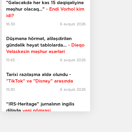
"Gələcəkdə hər kəs 15 dəqiqəliyinə
məşhur olacaq..."
- Endi Vorhol kim
idi?
16:30
6 avqust 2026
Düşmənə hörmət, aliləşdirilən
gündəlik həyat tablolarda...
-
Dieqo
Velaskesin məşhur əsərləri
15:45
6 avqust 2026
Tarixi razılaşma əldə olundu -
"TikTok" və "Disney” arasında
15:30
6 avqust 2026
“IRS-Heritage” jurnalının ingilis
dilində
yeni nömrəsi
15:15
6 avqust 2026