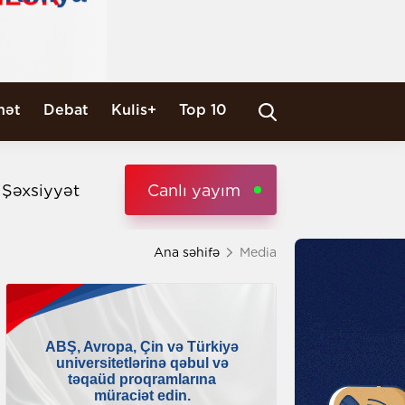
nət
Debat
Kulis+
Top 10
i Şəxsiyyət
Canlı yayım
Ana səhifə
Media