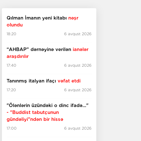
Qılman İmanın yeni kitabı
nəşr
olundu
18:20
6 avqust 2026
“AHBAP” dərnəyinə verilən
ianələr
araşdırılır
17:40
6 avqust 2026
Tanınmış italyan ifaçı
vəfat etdi
17:20
6 avqust 2026
"Ölənlərin üzündəki o dinc ifadə..."
- "Buddist tabutçunun
gündəliyi"ndən bir hissə
17:00
6 avqust 2026