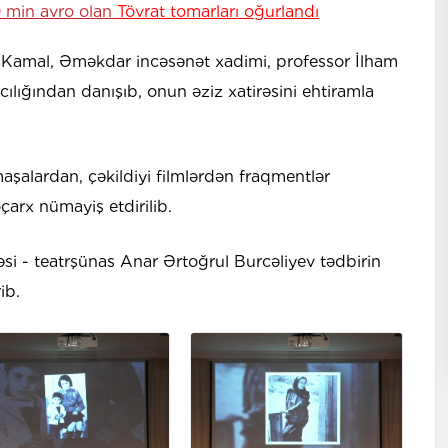
 min avro olan
Tövrat tomarları oğurlandı
q Kamal, Əməkdar incəsənət xadimi, professor İlham
lığından danışıb, onun əziz xatirəsini ehtiramla
maşalardan, çəkildiyi filmlərdən fraqmentlər
oçarx nümayiş etdirilib.
 - teatrşünas Anar Ərtoğrul Burcəliyev tədbirin
ib.