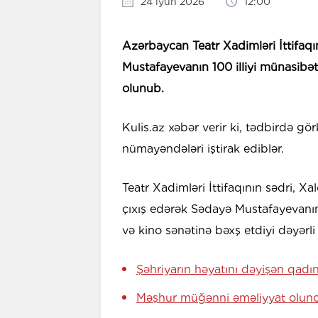
24 iyun 2026
12:00
Azərbaycan Teatr Xadimləri İttifaqını
Mustafayevanın 100 illiyi münasibət
olunub.
Kulis.az xəbər verir ki, tədbirdə gö
nümayəndələri iştirak ediblər.
Teatr Xadimləri İttifaqının sədri, Xa
çıxış edərək Sədayə Mustafayevanın 
və kino sənətinə bəxş etdiyi dəyərli
Şəhriyarın həyatını dəyişən qadı
Məşhur müğənni əməliyyat olun