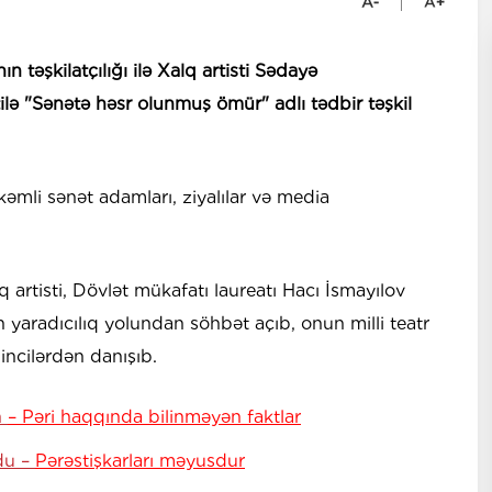
n təşkilatçılığı ilə Xalq artisti Sədayə
ilə "Sənətə həsr olunmuş ömür" adlı tədbir təşkil
rkəmli sənət adamları, ziyalılar və media
lq artisti, Dövlət mükafatı laureatı Hacı İsmayılov
yaradıcılıq yolundan söhbət açıb, onun milli teatr
 incilərdən danışıb.
n
– Pəri haqqında bilinməyən faktlar
du –
Pərəstişkarları məyusdur