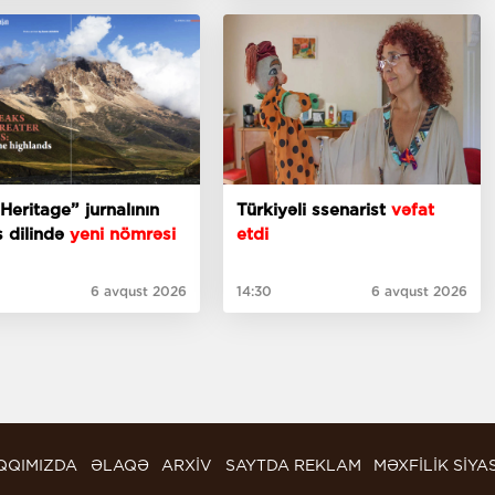
Heritage” jurnalının
Türkiyəli ssenarist
vəfat
is dilində
yeni nömrəsi
etdi
6 avqust 2026
14:30
6 avqust 2026
QQIMIZDA
ƏLAQƏ
ARXİV
SAYTDA REKLAM
MƏXFİLİK SİYA