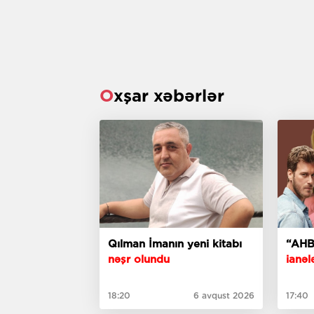
Oxşar xəbərlər
Qılman İmanın yeni kitabı
“AHB
nəşr olundu
ianələ
18:20
6 avqust 2026
17:40