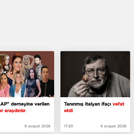
AP” dərnəyinə verilən
Tanınmış italyan ifaçı
vəfat
r araşdırılır
etdi
6 avqust 2026
17:20
6 avqust 2026