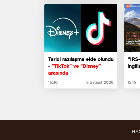
Tarixi razılaşma əldə olundu
“IRS-
-
"TikTok" və "Disney”
ingil
arasında
15:30
6 avqust 2026
15:15
HA