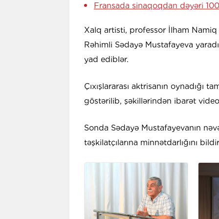
Fransada sinaqoqdan dəyəri 100
Xalq artisti, professor İlham Nami
Rəhimli Sədayə Mustafayeva yaradıcı
yad ediblər.
Çıxışlararası aktrisanın oynadığı ta
göstərilib, şəkillərindən ibarət vide
Sonda Sədayə Mustafayevanın nəvəsi
təşkilatçılarına minnətdarlığını bildir