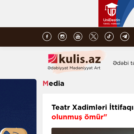
Ədəbi t
Media
Teatr Xadimləri İttifaq
olunmuş ömür"