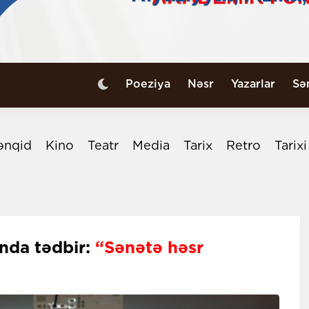
Poeziya
Nəsr
Yazarlar
Sə
ənqid
Kino
Teatr
Media
Tarix
Retro
Tarix
ında tədbir:
“Sənətə həsr