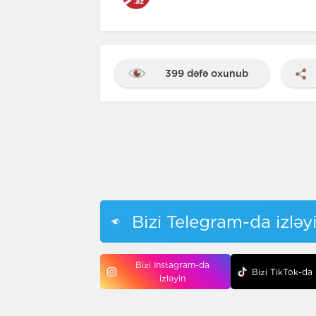
399 dəfə oxunub
Bizi Telegram-da izləy
Bizi Instagram-da
Bizi TikTok-da 
izləyin