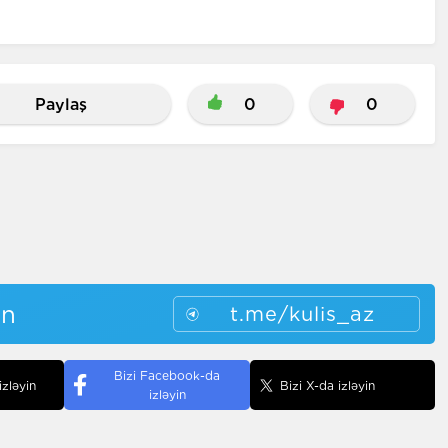
Paylaş
0
0
in
t.me/kulis_az
Bizi Facebook-da
izləyin
Bizi X-da izləyin
izləyin