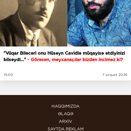
"Vüqar Biləcəri onu Hüseyn Cavidlə müqayisə etdiyinizi
bilsəydi..."
- Görəsən, meyxanaçılar bizdən inciməz ki?
15:00
7 avqust 2026
HAQQIMIZDA
ƏLAQƏ
ARXİV
SAYTDA REKLAM