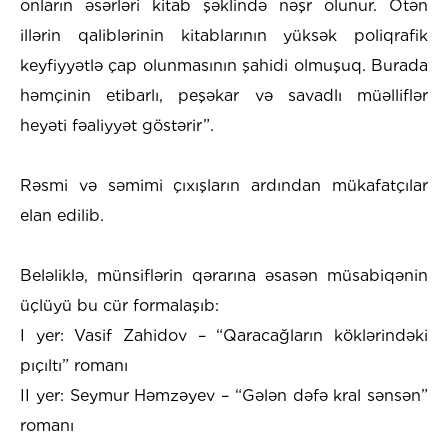
onların əsərləri kitab şəklində nəşr olunur. Ötən
illərin qaliblərinin kitablarının yüksək poliqrafik
keyfiyyətlə çap olunmasının şahidi olmuşuq. Burada
həmçinin etibarlı, peşəkar və savadlı müəlliflər
heyəti fəaliyyət göstərir”.
​Rəsmi və səmimi çıxışların ardından mükafatçılar
elan edilib.
​Beləliklə, münsiflərin qərarına əsasən müsabiqənin
üçlüyü bu cür formalaşıb:
​I yer: Vasif Zahidov – “Qaracağların köklərindəki
pıçıltı” romanı
​II yer: Seymur Həmzəyev – “Gələn dəfə kral sənsən”
romanı