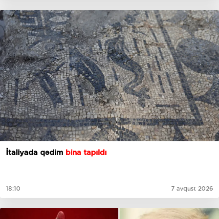
İtaliyada qədim
bina tapıldı
18:10
7 avqust 2026