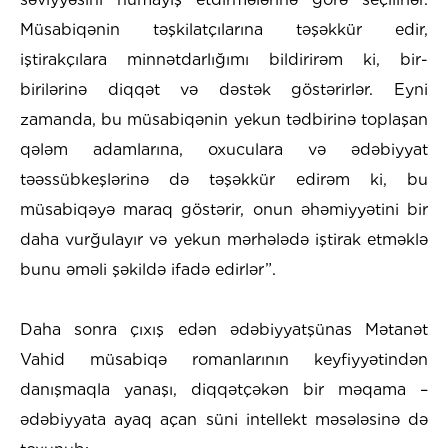
Müsabiqənin təşkilatçılarına təşəkkür edir,
iştirakçılara minnətdarlığımı bildirirəm ki, bir-
birilərinə diqqət və dəstək göstərirlər. Eyni
zamanda, bu müsabiqənin yekun tədbirinə toplaşan
qələm adamlarına, oxuculara və ədəbiyyat
təəssübkeşlərinə də təşəkkür edirəm ki, bu
müsabiqəyə maraq göstərir, onun əhəmiyyətini bir
daha vurğulayır və yekun mərhələdə iştirak etməklə
bunu əməli şəkildə ifadə edirlər”.
​Daha sonra çıxış edən ədəbiyyatşünas Mətanət
Vahid müsabiqə romanlarının keyfiyyətindən
danışmaqla yanaşı, diqqətçəkən bir məqama –
ədəbiyyata ayaq açan süni intellekt məsələsinə də