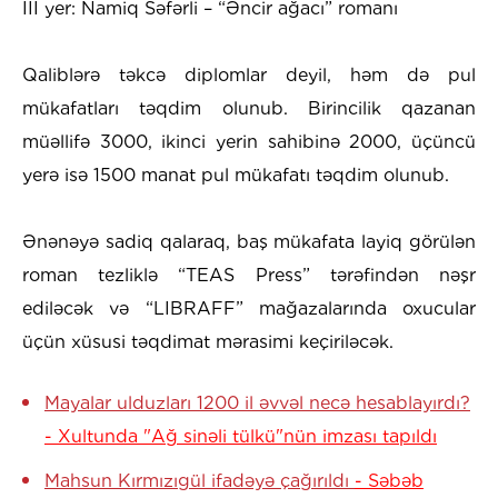
​III yer: Namiq Səfərli – “Əncir ağacı” romanı
​Qaliblərə təkcə diplomlar deyil, həm də pul
mükafatları təqdim olunub. Birincilik qazanan
müəllifə 3000, ikinci yerin sahibinə 2000, üçüncü
yerə isə 1500 manat pul mükafatı təqdim olunub.
​Ənənəyə sadiq qalaraq, baş mükafata layiq görülən
roman tezliklə “TEAS Press” tərəfindən nəşr
ediləcək və “LIBRAFF” mağazalarında oxucular
üçün xüsusi təqdimat mərasimi keçiriləcək.
Mayalar ulduzları 1200 il əvvəl necə hesablayırdı?
- Xultunda "Ağ sinəli tülkü"nün imzası tapıldı
Mahsun Kırmızıgül ifadəyə çağırıldı
- Səbəb