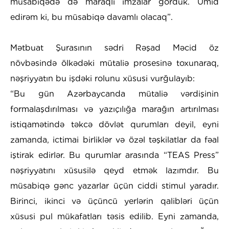
müsabiqədə də maraqlı imzalar gördük. Ümid
edirəm ki, bu müsabiqə davamlı olacaq”.
​Mətbuat Şurasının sədri Rəşad Məcid öz
növbəsində ölkədəki mütaliə prosesinə toxunaraq,
nəşriyyatın bu işdəki rolunu xüsusi vurğulayıb:
​“Bu gün Azərbaycanda mütaliə vərdişinin
formalaşdırılması və yazıçılığa marağın artırılması
istiqamətində təkcə dövlət qurumları deyil, eyni
zamanda, ictimai birliklər və özəl təşkilatlar da fəal
iştirak edirlər. Bu qurumlar arasında “TEAS Press”
nəşriyyatını xüsusilə qeyd etmək lazımdır. Bu
müsabiqə gənc yazarlar üçün ciddi stimul yaradır.
Birinci, ikinci və üçüncü yerlərin qalibləri üçün
xüsusi pul mükafatları təsis edilib. Eyni zamanda,