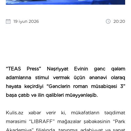
19 iyun 2026
20:20
“TEAS Press” Nəşriyyat Evinin gənc qələm
adamlarına stimul vermək üçün ənənəvi olaraq
həyata keçirdiyi “Gənclərin roman müsabiqəsi 3”
başa çatıb və ilin qalibləri müəyyənləşib.
​Kulis.az xəbər verir ki, mükafatların təqdimat
mərasimi “LIBRAFF” mağazalar şəbəkəsinin “Park
Akademiya” filialında, tanınmış ədəbiyyat və sənət