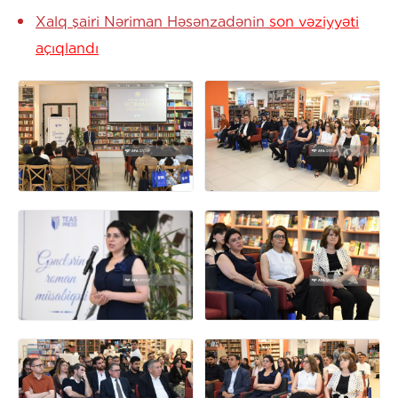
Xalq şairi Nəriman Həsənzadənin
son vəziyyəti
açıqlandı