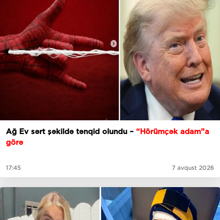
Ağ Ev sərt şəkildə tənqid olundu –
“Hörümçək adam”a
görə
17:45
7 avqust 2026