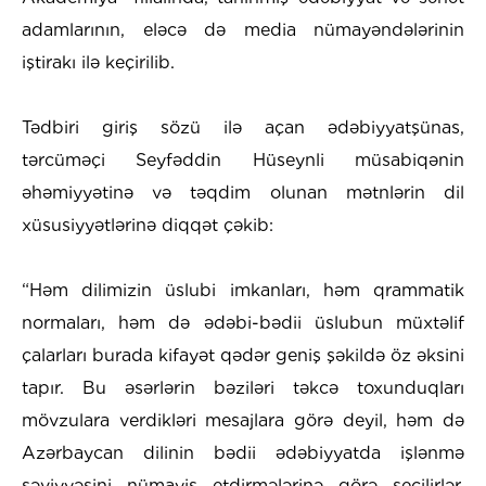
adamlarının, eləcə də media nümayəndələrinin
iştirakı ilə keçirilib.
​Tədbiri giriş sözü ilə açan ədəbiyyatşünas,
tərcüməçi Seyfəddin Hüseynli müsabiqənin
əhəmiyyətinə və təqdim olunan mətnlərin dil
xüsusiyyətlərinə diqqət çəkib:
​“Həm dilimizin üslubi imkanları, həm qrammatik
normaları, həm də ədəbi-bədii üslubun müxtəlif
çalarları burada kifayət qədər geniş şəkildə öz əksini
tapır. Bu əsərlərin bəziləri təkcə toxunduqları
mövzulara verdikləri mesajlara görə deyil, həm də
Azərbaycan dilinin bədii ədəbiyyatda işlənmə
səviyyəsini nümayiş etdirmələrinə görə seçilirlər.