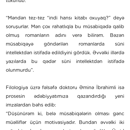
toxunub:
​“Məndən tez-tez “indi hansı kitabı oxuyaq?” deyə
soruşurlar. Mən çox rahatlıqla bu müsabiqədə qalib
olmuş romanların adını verə bilirəm. Bəzən
müsabiqəyə göndərilən romanlarda süni
intellektdən istifadə edildiyini gördük. Əvvəlki illərdə
yazılarda bu qədər süni intellektdən istifadə
olunmurdu”.
​Filologiya üzrə fəlsəfə doktoru Əminə İbrahimli isə
prosesin ədəbiyyatımıza qazandırdığı yeni
imzalardan bəhs edib:
​“Düşünürəm ki, belə müsabiqələrin olması gənc
müəlliflər üçün motivasiyadır. Bundan əvvəlki iki