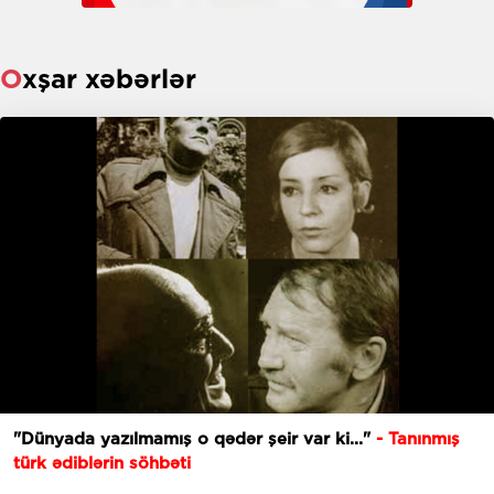
Oxşar xəbərlər
"Dünyada yazılmamış o qədər şeir var ki..."
- Tanınmış
türk ədiblərin söhbəti