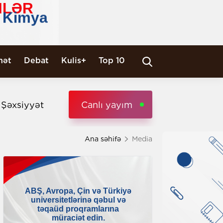
nət
Debat
Kulis+
Top 10
i Şəxsiyyət
Canlı yayım
Ana səhifə
Media