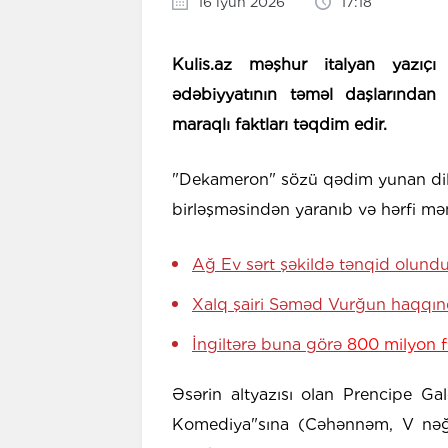
16 iyun 2026
17:18
Kulis.az məşhur italyan yazıç
ədəbiyyatının təməl daşlarında
maraqlı faktları təqdim edir.
"Dekameron" sözü qədim yunan dili
birləşməsindən yaranıb və hərfi m
Ağ Ev sərt şəkildə tənqid olund
Xalq şairi Səməd Vurğun haqqı
İngiltərə buna görə
800 milyon f
Əsərin altyazısı olan Prencipe Ga
Komediya"sına (Cəhənnəm, V nəğmə