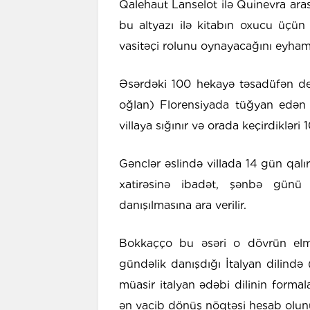
Qalehaut Lanselot ilə Quinevra ara
bu altyazı ilə kitabın oxucu üçün 
vasitəçi rolunu oynayacağını eyham
Əsərdəki 100 hekayə təsadüfən deyi
oğlan) Florensiyada tüğyan edən 
villaya sığınır və orada keçirdiklər
Gənclər əslində villada 14 gün qalı
xatirəsinə ibadət, şənbə günü
danışılmasına ara verilir.
Bokkaçço bu əsəri o dövrün elmi d
gündəlik danışdığı İtalyan dilində
müasir italyan ədəbi dilinin forma
ən vacib dönüş nöqtəsi hesab olun