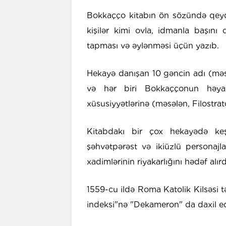
Bokkaçço kitabın ön sözündə qeyd 
kişilər kimi ovla, idmanla başını 
tapması və əylənməsi üçün yazıb.
Hekayə danışan 10 gəncin adı (məs
və hər biri Bokkaççonun həyat
xüsusiyyətlərinə (məsələn, Filostrat
Kitabdakı bir çox hekayədə keşi
şəhvətpərəst və ikiüzlü personajla
xadimlərinin riyakarlığını hədəf alırd
1559-cu ildə Roma Katolik Kilsəsi 
indeksi"nə "Dekameron" da daxil e