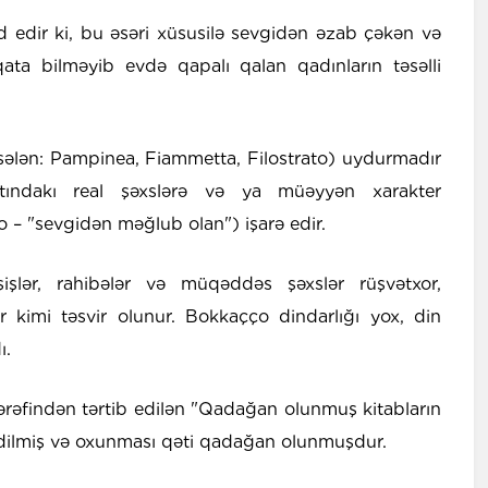
edir ki, bu əsəri xüsusilə sevgidən əzab çəkən və
qata bilməyib evdə qapalı qalan qadınların təsəlli
ələn: Pampinea, Fiammetta, Filostrato) uydurmadır
ındakı real şəxslərə və ya müəyyən xarakter
o – "sevgidən məğlub olan") işarə edir.
şlər, rahibələr və müqəddəs şəxslər rüşvətxor,
r kimi təsvir olunur. Bokkaçço dindarlığı yox, din
ı.
tərəfindən tərtib edilən "Qadağan olunmuş kitabların
dilmiş və oxunması qəti qadağan olunmuşdur.