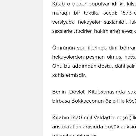
Kitab o qədər populyar idi ki, ki
maraqlı bir taktika seçdi: 1573-
versiyada hekayələr saxlanıldı, l
şəxslərlə (tacirlər, hakimlərlə) əvəz
Ömrünün son illərində dini böhran
hekayələrdən peşman olmuş, hətta
Onu bu addımdan dostu, dahi şair F
xahiş etmişdir.
Berlin Dövlət Kitabxanasında sax
birbaşa Bokkaççonun öz əli ilə köçü
Kitabın 1470-ci il Valdarfer nəşri (i
aristokratları arasında böyük auks
qiymətə satılmışdır.