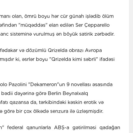
əmanı olan, ömrü boyu hər cür günah işlədib ölüm
ərəfindən "müqəddəs" elan edilən Ser Çepparello
inanc sisteminə vurulmuş ən böyük satirik zərbədir.
fədakar və dözümlü Qrizelda obrazı Avropa
dır ki, əsrlər boyu "Qrizelda kimi səbrli" ifadəsi
 Paolo Pazolini "Dekameron"un 9 novellası əsasında
k bədii dəyərinə görə Berlin Beynəlxalq
atı qazansa da, tərkibindəki kəskin erotik və
rə görə bir çox ölkədə senzura ilə üzləşmişdir.
" federal qanunlarla ABŞ-a gətirilməsi qadağan