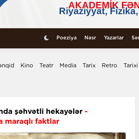
Poeziya
Nəsr
Yazarlar
Sə
ənqid
Kino
Teatr
Media
Tarix
Retro
Tarix
nda şəhvətli hekayələr
-
maraqlı faktlar