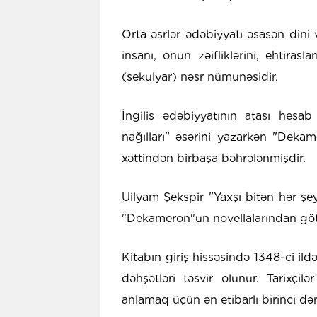
Orta əsrlər ədəbiyyatı əsasən dini
insanı, onun zəifliklərini, ehtira
(sekulyar) nəsr nümunəsidir.
İngilis ədəbiyyatının atası hesa
nağılları" əsərini yazarkən "Dekam
xəttindən birbaşa bəhrələnmişdir.
Uilyam Şekspir "Yaxşı bitən hər şey
"Dekameron"un novellalarından gö
Kitabın giriş hissəsində 1348-ci il
dəhşətləri təsvir olunur. Tarixçil
anlamaq üçün ən etibarlı birinci dər