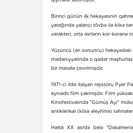
Birinci günün ilk hekayəsinin qəhr
yatağında yalançı tövbə ilə kilsə t
xarakteri, orta əsrlərin kor-koranə 
Yüzüncü (ən sonuncu) hekayədəki 
mədəniyyətində o qədər məşhurlaşmış
bir məsələ çevrilmişdir.
1971-ci ildə italyan rejissoru Pyer
eyniadlı film çəkmişdir. Film yüksə
Kinofestivalında "Gümüş Ayı" mükaf
antiklerikal (kilsə əleyhinə) səhnələ
Hətta XX əsrdə belə "Dekameron