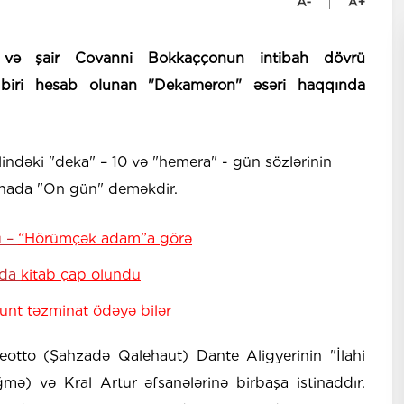
ı və şair Covanni Bokkaççonun intibah dövrü
n biri hesab olunan "Dekameron" əsəri haqqında
ndəki "deka" – 10 və "hemera" - gün sözlərinin
ənada "On gün" deməkdir.
u –
“Hörümçək adam”a görə
nda
kitab çap olundu
unt təzminat ödəyə bilər
leotto (Şahzadə Qalehaut) Dante Aligyerinin "İlahi
) və Kral Artur əfsanələrinə birbaşa istinaddır.