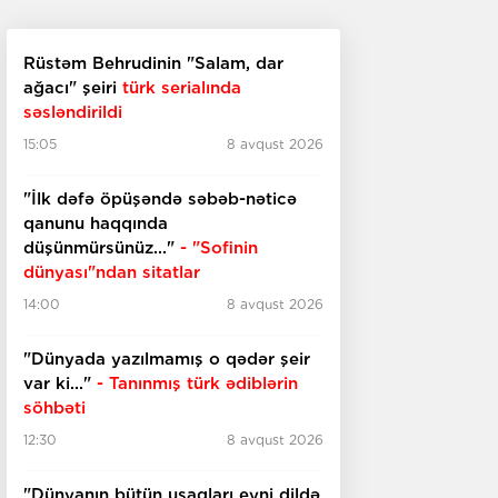
Rüstəm Behrudinin "Salam, dar
ağacı" şeiri
türk serialında
səsləndirildi
15:05
8 avqust 2026
"İlk dəfə öpüşəndə səbəb-nəticə
qanunu haqqında
düşünmürsünüz..."
- "Sofinin
dünyası"ndan sitatlar
14:00
8 avqust 2026
"Dünyada yazılmamış o qədər şeir
var ki..."
- Tanınmış türk ədiblərin
söhbəti
12:30
8 avqust 2026
​​​​​​​"Dünyanın bütün uşaqları eyni dildə