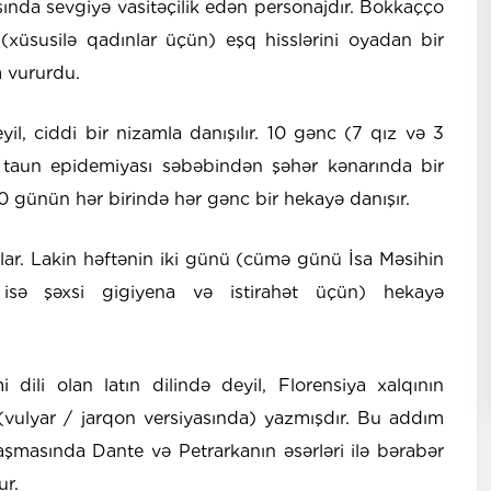
sında sevgiyə vasitəçilik edən personajdır. Bokkaçço
(xüsusilə qadınlar üçün) eşq hisslərini oyadan bir
 vururdu.
l, ciddi bir nizamla danışılır. 10 gənc (7 qız və 3
taun epidemiyası səbəbindən şəhər kənarında bir
i 10 günün hər birində hər gənc bir hekayə danışır.
rlar. Lakin həftənin iki günü (cümə günü İsa Məsihin
 isə şəxsi gigiyena və istirahət üçün) hekayə
ili olan latın dilində deyil, Florensiya xalqının
 (vulyar / jarqon versiyasında) yazmışdır. Bu addım
laşmasında Dante və Petrarkanın əsərləri ilə bərabər
ur.