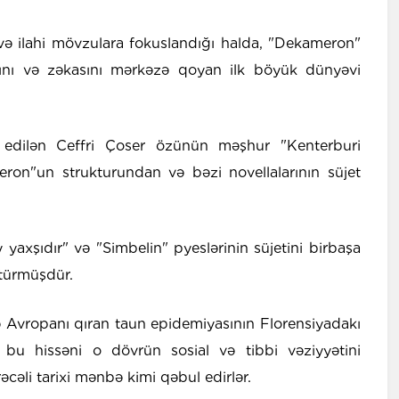
 və ilahi mövzulara fokuslandığı halda, "Dekameron"
slarını və zəkasını mərkəzə qoyan ilk böyük dünyəvi
b edilən Ceffri Çoser özünün məşhur "Kenterburi
eron"un strukturundan və bəzi novellalarının süjet
 yaxşıdır" və "Simbelin" pyeslərinin süjetini birbaşa
türmüşdür.
də Avropanı qıran taun epidemiyasının Florensiyadakı
ər bu hissəni o dövrün sosial və tibbi vəziyyətini
əcəli tarixi mənbə kimi qəbul edirlər.