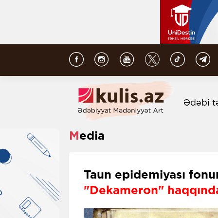
Ədəbi t
Media
Taun epidemiyası fonu
"Dekameron" haqqında 