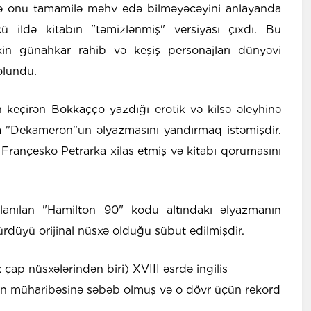
lsə onu tamamilə məhv edə bilməyəcəyini anlayanda
cü ildə kitabın "təmizlənmiş" versiyası çıxdı. Bu
akin günahkar rahib və keşiş personajları dünyəvi
 olundu.
 keçirən Bokkaçço yazdığı erotik və kilsə əleyhinə
 "Dekameron"un əlyazmasını yandırmaq istəmişdir.
rançesko Petrarka xilas etmiş və kitabı qorumasını
lanılan "Hamilton 90" kodu altındakı əlyazmanın
rdüyü orijinal nüsxə olduğu sübut edilmişdir.
lk çap nüsxələrindən biri) XVIII əsrdə ingilis
ion müharibəsinə səbəb olmuş və o dövr üçün rekord