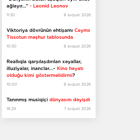
ağlayır..."
- Leonid Leonov
11:30
8 avqust 2026
Viktoriya dövrünün ehtişamı
Ceyms
Tissotun məşhur tablosunda
10:30
8 avqust 2026
Reallıqla qarşılaşdırılan xəyallar,
illuziyalar, inanclar...–
Kino həyatı
olduğu kimi göstərməlidirmi
?
10:00
8 avqust 2026
Tanınmış musiqiçi
dünyasını dəyişdi
18:29
7 avqust 2026
İtaliyada qədim
bina tapıldı
18:10
7 avqust 2026