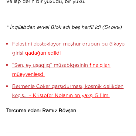
Və lap dərin bir yuxudu, bir yuxu.
* İnqilabdan əvvəl Blok adı beş hərfli idi (Блокъ)
Fələstini dəstəkləyən məşhur qrupun bu ölkəyə
girişi
qadağan edildi
“Sən, ey uşaqlıq” müsabiqəsinin
finalçıları
müəyyənləşdi
Betmenlə Coker qarşıdurması, kosmik dəlikdən
keçiş...
- Kristofer Nolanın ən yaxşı 5 filmi
Tərcümə edən: Ramiz Rövşən