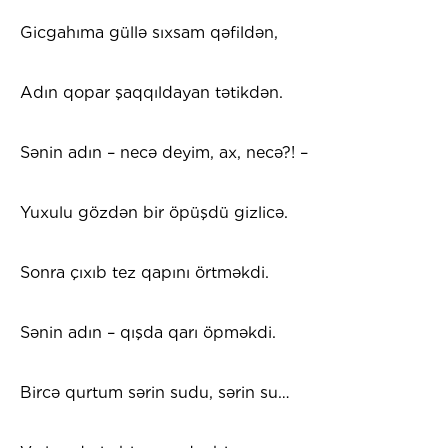
Gicgahıma güllə sıxsam qəfildən,
Adın qopar şaqqıldayan tətikdən.
Sənin adın – necə deyim, ax, necə?! –
Yuxulu gözdən bir öpüşdü gizlicə.
Sonra çıxıb tez qapını örtməkdi.
Sənin adın – qışda qarı öpməkdi.
Bircə qurtum sərin sudu, sərin su…