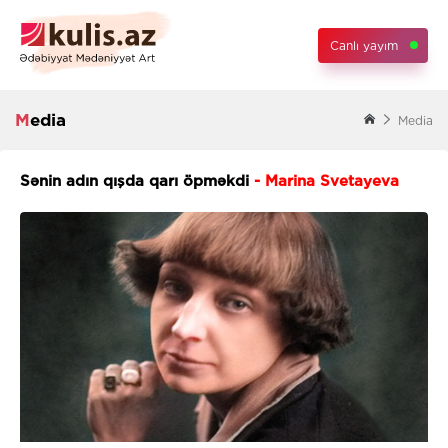
Canlı yayım
Media
Media
Sənin adın qışda qarı öpməkdi
- Marina Svetayeva