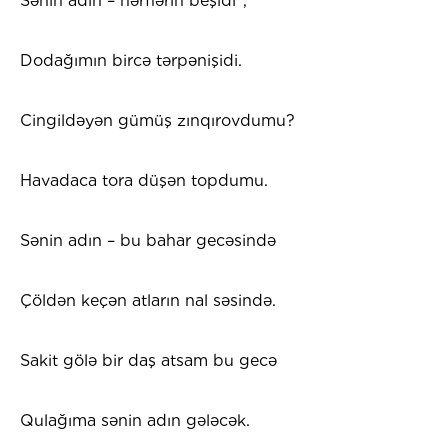
Sənin adın – hərflərin beşidi*,
Dodağımın bircə tərpənişidi.
Cingildəyən gümüş zınqırovdumu?
Havadaca tora düşən topdumu.
Sənin adın – bu bahar gecəsində
Çöldən keçən atların nal səsində.
Sakit gölə bir daş atsam bu gecə
Qulağıma sənin adın gələcək.