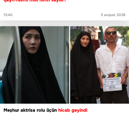
qeyri-rəsmi milli himn sayılır?
13:40
5 avqust 2026
Məşhur aktrisa rolu üçün
hicab geyindi