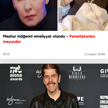
Məşhur müğənni əməliyyat olundu –
Pərəstişkarları
məyusdur
18:15
5 avqust 2026