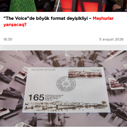
“The Voice”də böyük format dəyişikliyi –
Məşhurlar
yarışacaq?
16:30
5 avqust 2026