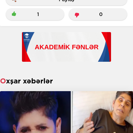
1
0
Oxşar xəbərlər