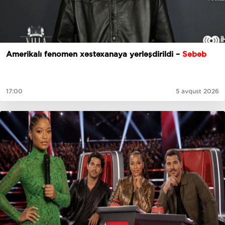
Amerikalı fenomen xəstəxanaya yerləşdirildi –
Səbəb
17:00
5 avqust 2026