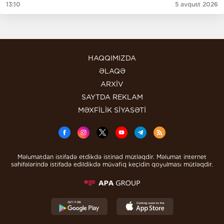
13:10
5 avqust 2026
HAQQIMIZDA
ƏLAQƏ
ARXİV
SAYTDA REKLAM
MƏXFİLİK SİYASƏTİ
Məlumatdan istifadə etdikdə istinad mütləqdir. Məlumat internet
səhifələrində istifadə edildikdə müvafiq keçidin qoyulması mütləqdir.