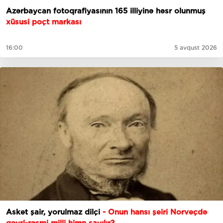
Azərbaycan fotoqrafiyasının 165 illiyinə həsr olunmuş
xüsusi poçt markası
16:00
5 avqust 2026
Asket şair, yorulmaz dilçi
- Onun hansı şeiri Norveçdə