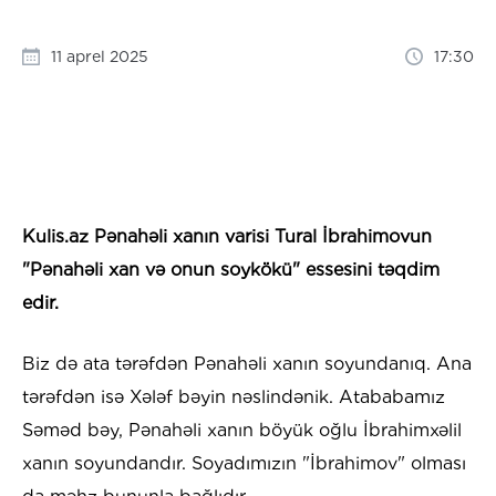
11 aprel 2025
17:30
Kulis.az Pənahəli xanın varisi Tural İbrahimovun
"Pənahəli xan və onun soykökü" essesini təqdim
edir.
Biz də ata tərəfdən Pənahəli xanın soyundanıq. Ana
tərəfdən isə Xələf bəyin nəslindənik. Atababamız
Səməd bəy, Pənahəli xanın böyük oğlu İbrahimxəlil
xanın soyundandır. Soyadımızın "İbrahimov" olması