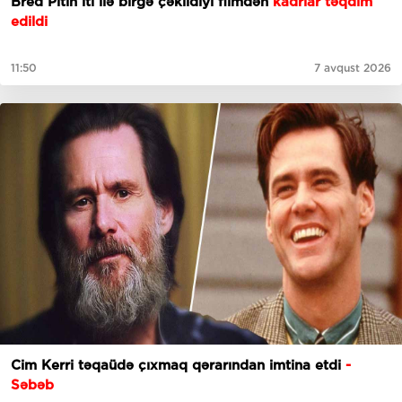
Bred Pitin iti ilə birgə çəkildiyi filmdən
kadrlar təqdim
edildi
11:50
7 avqust 2026
Cim Kerri təqaüdə çıxmaq qərarından imtina etdi
-
Səbəb