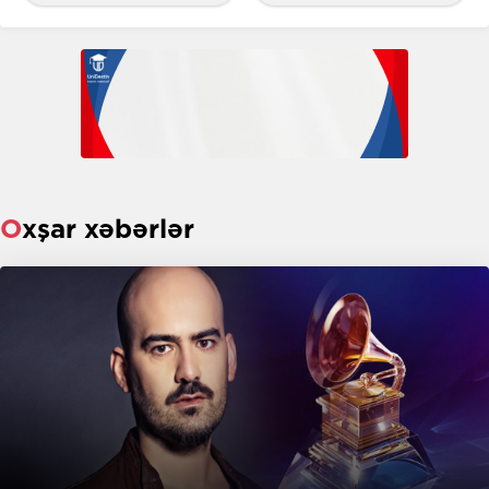
Oxşar xəbərlər