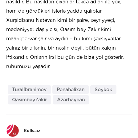
nəsildir. Bu nəsildən çıxanlar təkcə adları ilə yox,
həm də gördükləri işlərlə yadda qalıblar.
Xurşidbanu Natəvan kimi bir şairə, xeyriyyəçi,
mədəniyyət daşıyıcısı, Qasım bəy Zakir kimi
maarifpərvər şair və aydın – bu kimi şəxsiyyətlər
yalnız bir ailənin, bir nəslin deyil, bütün xalqın
iftixarıdır. Onların irsi bu gün də bizə yol göstərir,
ruhumuzu yaşadır.
Turalİbrahimov
Pənahəlixan
Soykök
QasımbəyZakir
Azərbaycan
Kulis.az