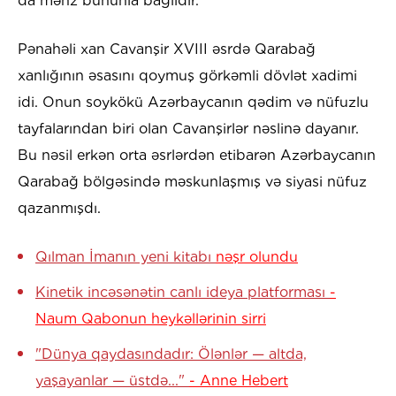
da məhz bununla bağlıdır.
Pənahəli xan Cavanşir XVIII əsrdə Qarabağ
xanlığının əsasını qoymuş görkəmli dövlət xadimi
idi. Onun soykökü Azərbaycanın qədim və nüfuzlu
tayfalarından biri olan Cavanşirlər nəslinə dayanır.
Bu nəsil erkən orta əsrlərdən etibarən Azərbaycanın
Qarabağ bölgəsində məskunlaşmış və siyasi nüfuz
qazanmışdı.
Qılman İmanın yeni kitabı
nəşr olundu
Kinetik incəsənətin canlı ideya platforması
-
Naum Qabonun heykəllərinin sirri
"Dünya qaydasındadır: Ölənlər — altda,
yaşayanlar — üstdə..."
- Anne Hebert