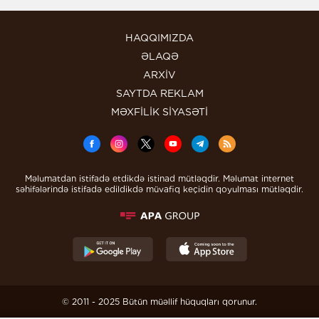
HAQQIMIZDA
ƏLAQƏ
ARXİV
SAYTDA REKLAM
MƏXFİLİK SİYASƏTİ
Məlumatdan istifadə etdikdə istinad mütləqdir. Məlumat internet
səhifələrində istifadə edildikdə müvafiq keçidin qoyulması mütləqdir.
© 2011 - 2025 Bütün müəllif hüquqları qorunur.