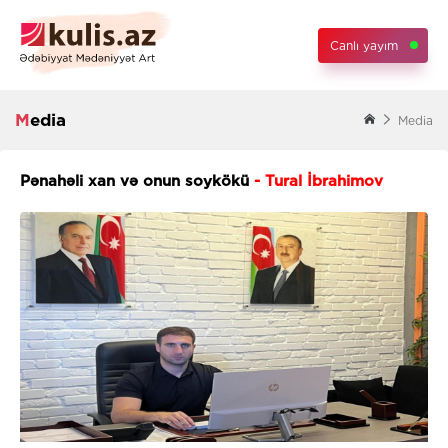
Canlı yayım
Media
Media
Pənahəli xan və onun soykökü
- Tural İbrahimov