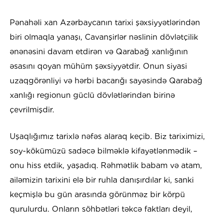
Pənahəli xan Azərbaycanın tarixi şəxsiyyətlərindən
biri olmaqla yanaşı, Cavanşirlər nəslinin dövlətçilik
ənənəsini davam etdirən və Qarabağ xanlığının
əsasını qoyan mühüm şəxsiyyətdir. Onun siyasi
uzaqgörənliyi və hərbi bacarığı sayəsində Qarabağ
xanlığı regionun güclü dövlətlərindən birinə
çevrilmişdir.
Uşaqlığımız tarixlə nəfəs alaraq keçib. Biz tariximizi,
soy-kökümüzü sadəcə bilməklə kifayətlənmədik –
onu hiss etdik, yaşadıq. Rəhmətlik babam və atam,
ailəmizin tarixini elə bir ruhla danışırdılar ki, sanki
keçmişlə bu gün arasında görünməz bir körpü
qurulurdu. Onların söhbətləri təkcə faktları deyil,