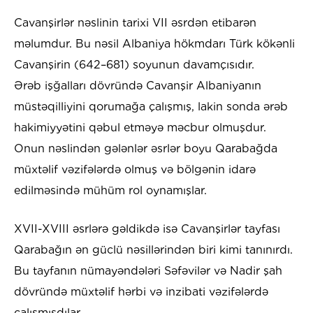
Cavanşirlər nəslinin tarixi VII əsrdən etibarən
məlumdur. Bu nəsil Albaniya hökmdarı Türk kökənli
Cavanşirin (642–681) soyunun davamçısıdır.
Ərəb işğalları dövründə Cavanşir Albaniyanın
müstəqilliyini qorumağa çalışmış, lakin sonda ərəb
hakimiyyətini qəbul etməyə məcbur olmuşdur.
Onun nəslindən gələnlər əsrlər boyu Qarabağda
müxtəlif vəzifələrdə olmuş və bölgənin idarə
edilməsində mühüm rol oynamışlar.
XVII-XVIII əsrlərə gəldikdə isə Cavanşirlər tayfası
Qarabağın ən güclü nəsillərindən biri kimi tanınırdı.
Bu tayfanın nümayəndələri Səfəvilər və Nadir şah
dövründə müxtəlif hərbi və inzibati vəzifələrdə
çalışmışdılar.