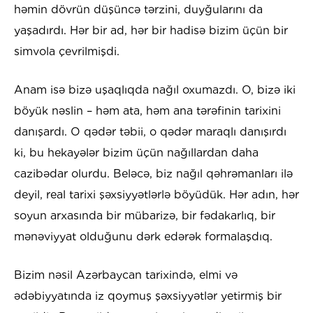
həmin dövrün düşüncə tərzini, duyğularını da
yaşadırdı. Hər bir ad, hər bir hadisə bizim üçün bir
simvola çevrilmişdi.
Anam isə bizə uşaqlıqda nağıl oxumazdı. O, bizə iki
böyük nəslin – həm ata, həm ana tərəfinin tarixini
danışardı. O qədər təbii, o qədər maraqlı danışırdı
ki, bu hekayələr bizim üçün nağıllardan daha
cazibədar olurdu. Beləcə, biz nağıl qəhrəmanları ilə
deyil, real tarixi şəxsiyyətlərlə böyüdük. Hər adın, hər
soyun arxasında bir mübarizə, bir fədakarlıq, bir
mənəviyyat olduğunu dərk edərək formalaşdıq.
Bizim nəsil Azərbaycan tarixində, elmi və
ədəbiyyatında iz qoymuş şəxsiyyətlər yetirmiş bir