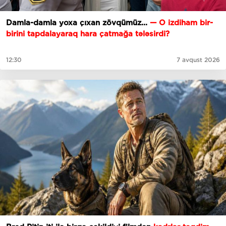
Damla-damla yoxa çıxan zövqümüz...
— O izdiham bir-
birini tapdalayaraq hara çatmağa tələsirdi?
12:30
7 avqust 2026