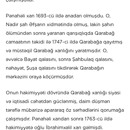
Pənahəli xan 1693-cü ildə anadan olmuşdu. O,
Nadir şah Əfşarın xidmətində olmuş, lakin şahın
ölümündən sonra yaranan qarışıqlıqda Qarabağ
camaatının təkidi ilə 1747-ci ildə Qarabağa qayıtmış
və müstəqil Qarabağ xanlığını yaratmışdır. O,
əvvəlcə Bayat qalasını, sonra Şahbulaq qalasını,
nəhayət, Şuşa qalasını tikdirərək Qarabağın
mərkəzini oraya köçürmüşdür.
Onun hakimiyyəti dövründə Qarabağ xanlığı siyasi
və iqtisadi cəhətdən güclənmiş, daim düşmən
tərəflə mübarizə apararaq öz sərhədlərini qorumağa
çalışmışdır. Pənahəli xandan sonra 1763-cü ildə
hakimiyyətə oğlu İbrahimxəlil xan gəlmişdi.