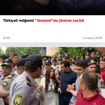
Türkiyəli müğənni
“Qremmi”nin jürisinə seçildi
12:49
7 avqust 2026