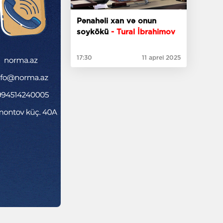
Pənahəli xan və onun
soykökü
- Tural İbrahimov
17:30
11 aprel 2025