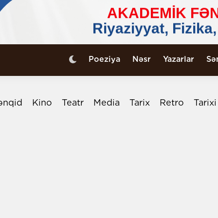
Poeziya
Nəsr
Yazarlar
Sə
ənqid
Kino
Teatr
Media
Tarix
Retro
Tarix