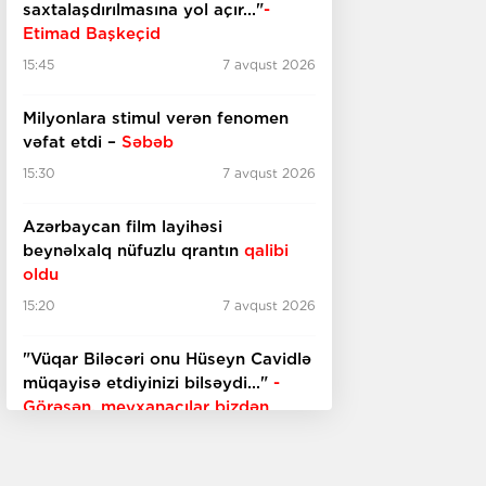
saxtalaşdırılmasına yol açır..."
-
Etimad Başkeçid
15:45
7 avqust 2026
Milyonlara stimul verən fenomen
vəfat etdi –
Səbəb
15:30
7 avqust 2026
Azərbaycan film layihəsi
beynəlxalq nüfuzlu qrantın
qalibi
oldu
15:20
7 avqust 2026
"Vüqar Biləcəri onu Hüseyn Cavidlə
müqayisə etdiyinizi bilsəydi..."
-
Görəsən, meyxanaçılar bizdən
inciməz ki?
15:00
7 avqust 2026