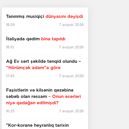
Tanınmış musiqiçi
dünyasını dəyişdi
18:29
7 avqust 2026
İtaliyada qədim
bina tapıldı
18:10
7 avqust 2026
Ağ Ev sərt şəkildə tənqid olundu –
“Hörümçək adam”a görə
17:45
7 avqust 2026
Faşistlərin və kilsənin qəzəbinə
səbəb olan rəssam
– Onun əsərləri
niyə qadağan edilmişdi?
16:25
7 avqust 2026
"Kor-koranə heyranlıq tarixin