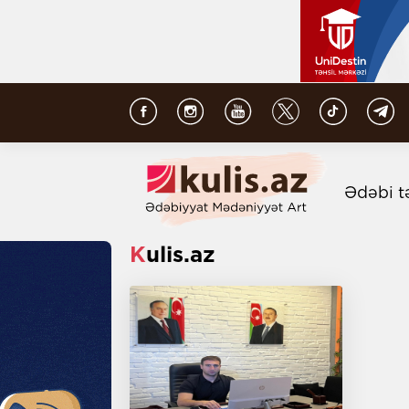
Ədəbi t
Kulis.az