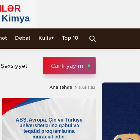
nət
Debat
Kulis+
Top 10
i Şəxsiyyət
Canlı yayım
Ana səhifə
Kulis.az