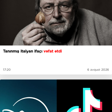
Tanınmış italyan ifaçı
vəfat etdi
17:20
6 avqust 2026