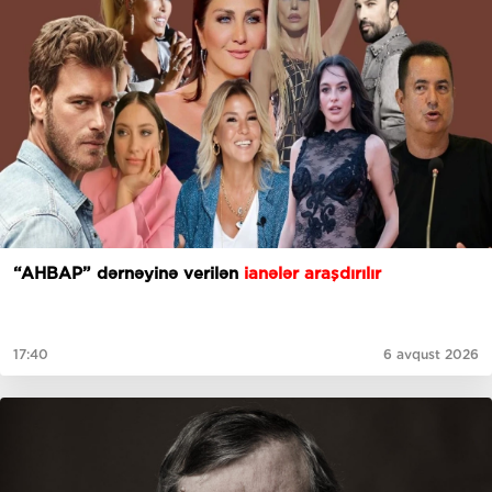
“AHBAP” dərnəyinə verilən
ianələr araşdırılır
17:40
6 avqust 2026