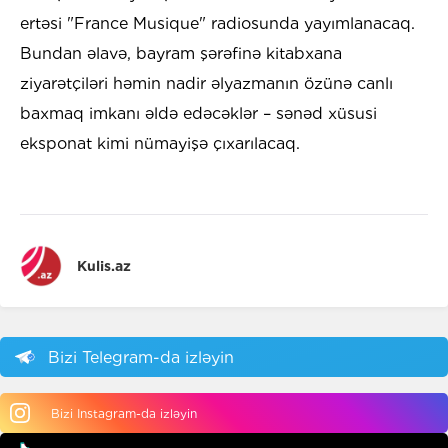
ertəsi "France Musique" radiosunda yayımlanacaq.
Bundan əlavə, bayram şərəfinə kitabxana
ziyarətçiləri həmin nadir əlyazmanın özünə canlı
baxmaq imkanı əldə edəcəklər – sənəd xüsusi
eksponat kimi nümayişə çıxarılacaq.
Kulis.az
Bizi Telegram-da izləyin
Bizi Instagram-da izləyin