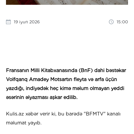
19 iyun 2026
15:00
Fransanın Milli Kitabxanasında (BnF) dahi bəstəkar
Volfqanq Amadey Motsartın fleyta və arfa üçün
yazdığı, indiyədək heç kimə məlum olmayan yeddi
əsərinin əlyazması aşkar edilib.
Kulis.az xəbər verir ki, bu barədə "BFMTV" kanalı
məlumat yayıb.