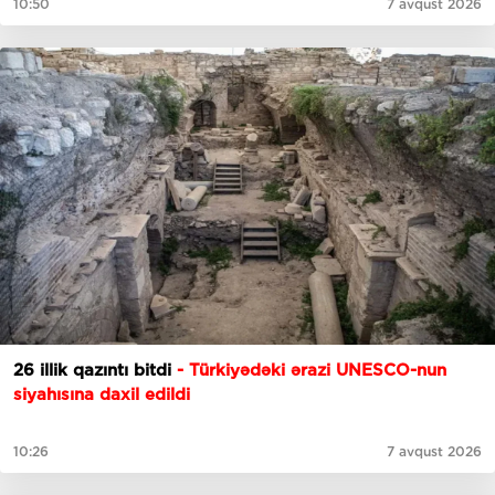
10:50
7 avqust 2026
26 illik qazıntı bitdi
- Türkiyədəki ərazi UNESCO-nun
siyahısına daxil edildi
10:26
7 avqust 2026