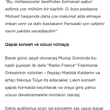
"Bu, mütəxəssislər tərəfindən birmənalı qəbul
edilmiş çox mühüm bir kəşfdir. O, bizə pedaqoq
Motsart haqqında daha çox məlumat əldə etməyə
imkan verir və dahi bəstəkarın Parisdəki son səfərini
rəsmi şəkildə sənədləşdirir".
Qapalı konsert və xüsusi nümayiş
Bazar günü qeyd olunacaq Musiqi Günündə bu
nadir pyesləri ilk dəfə "Radio France" Filarmonik
Orkestrinin solistləri – fleytaçı Matilda Kalderini və
arfaçı Nikolya Tülye ifa edəcəklər. Lakin konsert
qapalı formatda keçiriləcək və oraya giriş yalnız
xüsusi dəvətnamələrlə mümkün olacaq.
Geniş auditoriya üçün isə konsertin səs yazısı bazar