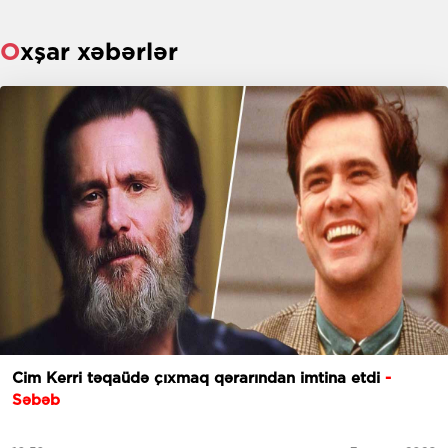
Oxşar xəbərlər
Cim Kerri təqaüdə çıxmaq qərarından imtina etdi
-
Səbəb