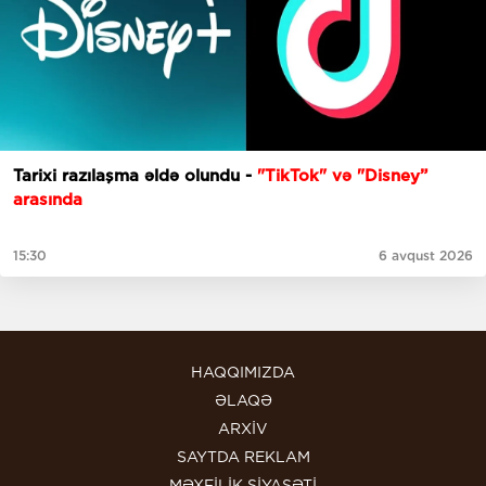
Tarixi razılaşma əldə olundu -
"TikTok" və "Disney”
arasında
15:30
6 avqust 2026
HAQQIMIZDA
ƏLAQƏ
ARXİV
SAYTDA REKLAM
MƏXFİLİK SİYASƏTİ