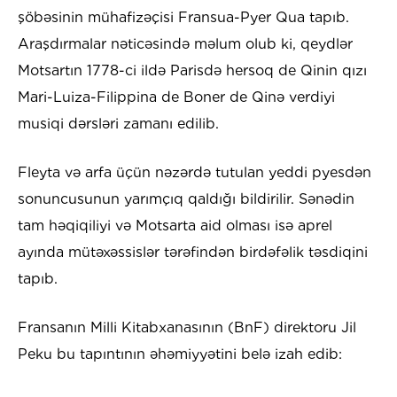
şöbəsinin mühafizəçisi Fransua-Pyer Qua tapıb.
Araşdırmalar nəticəsində məlum olub ki, qeydlər
Motsartın 1778-ci ildə Parisdə hersoq de Qinin qızı
Mari-Luiza-Filippina de Boner de Qinə verdiyi
musiqi dərsləri zamanı edilib.
Fleyta və arfa üçün nəzərdə tutulan yeddi pyesdən
sonuncusunun yarımçıq qaldığı bildirilir. Sənədin
tam həqiqiliyi və Motsarta aid olması isə aprel
ayında mütəxəssislər tərəfindən birdəfəlik təsdiqini
tapıb.
Fransanın Milli Kitabxanasının (BnF) direktoru Jil
Peku bu tapıntının əhəmiyyətini belə izah edib: