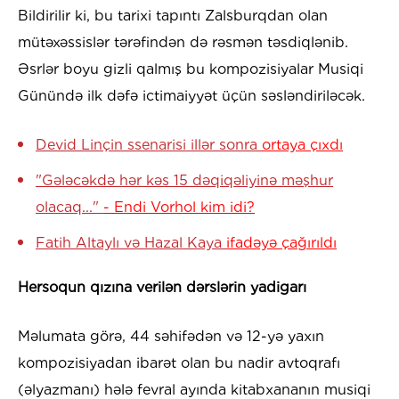
Bildirilir ki, bu tarixi tapıntı Zalsburqdan olan
mütəxəssislər tərəfindən də rəsmən təsdiqlənib.
Əsrlər boyu gizli qalmış bu kompozisiyalar Musiqi
Günündə ilk dəfə ictimaiyyət üçün səsləndiriləcək.
Devid Linçin ssenarisi illər sonra
ortaya çıxdı
"Gələcəkdə hər kəs 15 dəqiqəliyinə məşhur
olacaq..."
- Endi Vorhol kim idi?
Fatih Altaylı və Hazal Kaya
ifadəyə çağırıldı
Hersoqun qızına verilən dərslərin yadigarı
Məlumata görə, 44 səhifədən və 12-yə yaxın
kompozisiyadan ibarət olan bu nadir avtoqrafı
(əlyazmanı) hələ fevral ayında kitabxananın musiqi