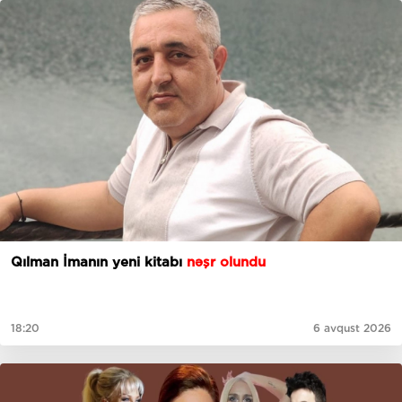
Qılman İmanın yeni kitabı
nəşr olundu
18:20
6 avqust 2026