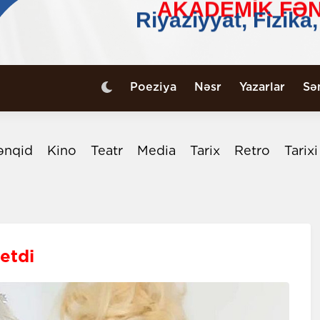
Poeziya
Nəsr
Yazarlar
Sə
ənqid
Kino
Teatr
Media
Tarix
Retro
Tarix
 etdi