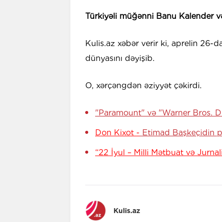
Türkiyəli müğənni Banu Kalender və
Kulis.az xəbər verir ki, aprelin 26-d
dünyasını dəyişib.
O, xərçəngdən əziyyət çəkirdi.
"Paramount" və "Warner Bros. D
Don Kixot -
Etimad Başkeçidin 
“22 İyul – Milli Mətbuat və Jurna
Kulis.az