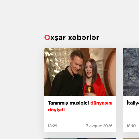
Oxşar xəbərlər
Tanınmış musiqiçi
dünyasını
İtal
dəyişdi
18:29
7 avqust 2026
18:10