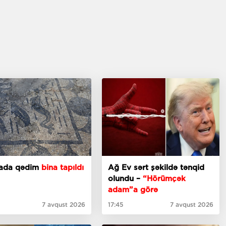
iyada qədim
bina tapıldı
Ağ Ev sərt şəkildə tənqid
olundu –
“Hörümçək
adam”a görə
7 avqust 2026
17:45
7 avqust 2026