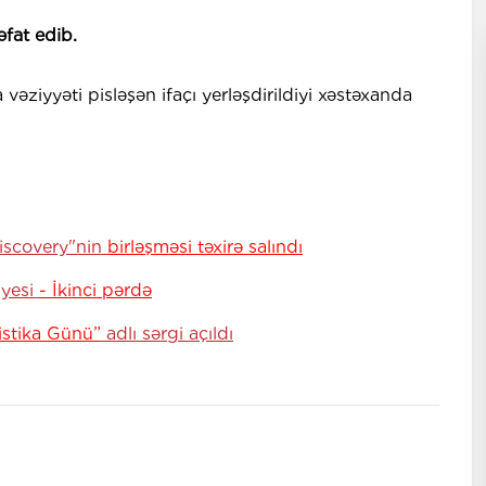
fat edib.
a vəziyyəti pisləşən ifaçı yerləşdirildiyi xəstəxanda
iscovery"nin
birləşməsi təxirə salındı
pyesi
- İkinci pərdə
listika Günü”
adlı sərgi açıldı