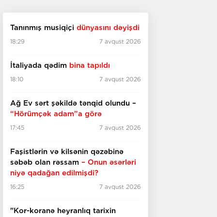
Tanınmış musiqiçi
dünyasını dəyişdi
18:29
7 avqust 2026
İtaliyada qədim
bina tapıldı
18:10
7 avqust 2026
Ağ Ev sərt şəkildə tənqid olundu –
“Hörümçək adam”a görə
17:45
7 avqust 2026
Faşistlərin və kilsənin qəzəbinə
səbəb olan rəssam
– Onun əsərləri
niyə qadağan edilmişdi?
16:25
7 avqust 2026
"Kor-koranə heyranlıq tarixin