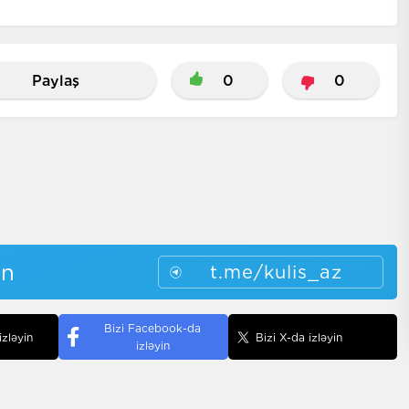
Paylaş
0
0
in
t.me/kulis_az
Bizi Facebook-da
izləyin
Bizi X-da izləyin
izləyin