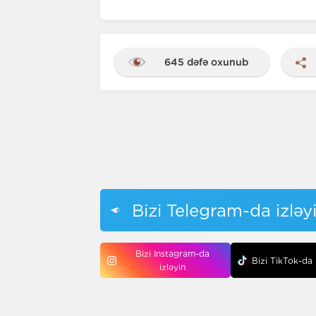
645 dəfə oxunub
Bizi Telegram-da izləy
Bizi Instagram-da
Bizi TikTok-da 
izləyin