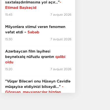
saxtalaşdırılmasına yol açır..."
-
Etimad Başkeçid
15:45
7 avqust 2026
Milyonlara stimul verən fenomen
vəfat etdi –
Səbəb
15:30
7 avqust 2026
Azərbaycan film layihəsi
beynəlxalq nüfuzlu qrantın
qalibi
oldu
15:20
7 avqust 2026
"Vüqar Biləcəri onu Hüseyn Cavidlə
müqayisə etdiyinizi bilsəydi..."
-
Görəsən, meyxanaçılar bizdən
inciməz ki?
15:00
7 avqust 2026