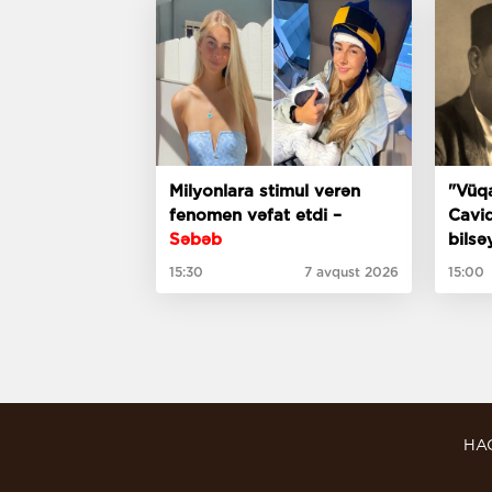
Milyonlara stimul verən
"Vüqa
fenomen vəfat etdi –
Cavid
Səbəb
bilsə
meyx
15:30
7 avqust 2026
15:00
incim
HA