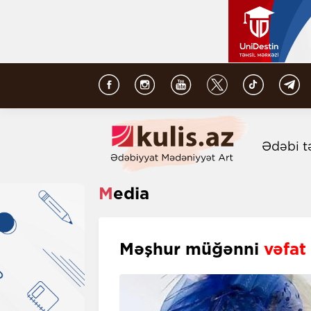
Ədəbi t
Media
Məşhur müğənni
vəfat