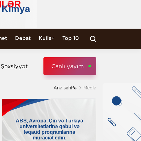
nət
Debat
Kulis+
Top 10
i Şəxsiyyət
Canlı yayım
Ana səhifə
Media