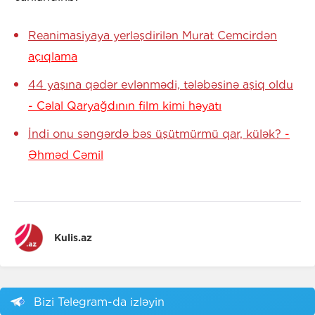
Reanimasiyaya yerləşdirilən Murat Cemcirdən
açıqlama
44 yaşına qədər evlənmədi, tələbəsinə aşiq oldu
- Cəlal Qaryağdının film kimi həyatı
İndi onu səngərdə bəs üşütmürmü qar, külək?
-
Əhməd Cəmil
Kulis.az
Bizi Telegram-da izləyin