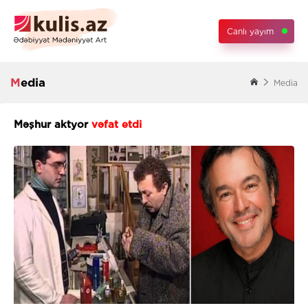
Canlı yayım
Media
Media
Məşhur aktyor
vəfat etdi