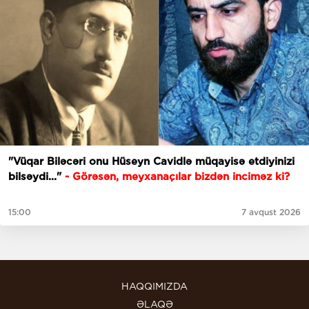
"Vüqar Biləcəri onu Hüseyn Cavidlə müqayisə etdiyinizi
bilsəydi..."
- Görəsən, meyxanaçılar bizdən inciməz ki?
15:00
7 avqust 2026
HAQQIMIZDA
ƏLAQƏ