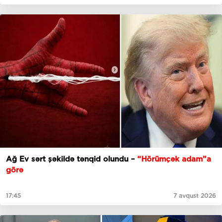
Ağ Ev sərt şəkildə tənqid olundu –
“Hörümçək adam”a
görə
17:45
7 avqust 2026