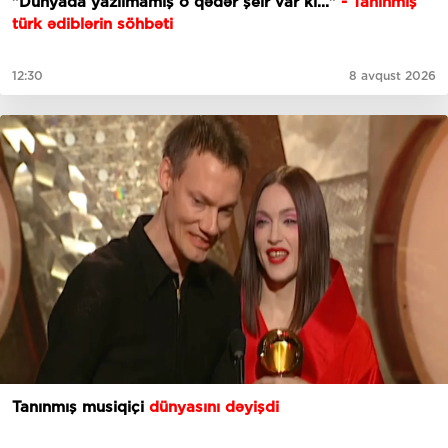
"Dünyada yazılmamış o qədər şeir var ki..."
- Tanınmış
türk ədiblərin söhbəti
12:30
8 avqust 2026
Tanınmış musiqiçi
dünyasını dəyişdi