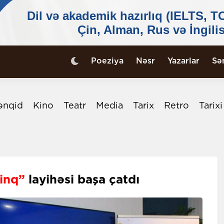
Poeziya
Nəsr
Yazarlar
Sə
ənqid
Kino
Teatr
Media
Tarix
Retro
Tarix
inq”
layihəsi başa çatdı