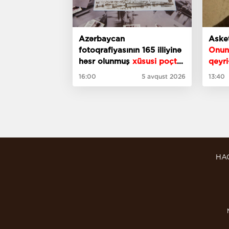
Azərbaycan
Asket
fotoqrafiyasının 165 illiyinə
Onun 
həsr olunmuş
xüsusi poçt
qeyri
markası
sayılı
16:00
5 avqust 2026
13:40
HA