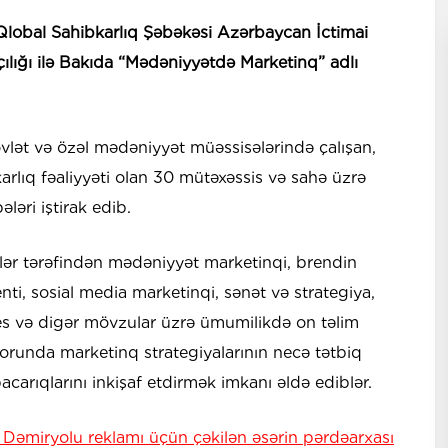
 Qlobal Sahibkarlıq Şəbəkəsi Azərbaycan İctimai
çılığı ilə Bakıda “Mədəniyyətdə Marketinq” adlı
dövlət və özəl mədəniyyət müəssisələrində çalışan,
arlıq fəaliyyəti olan 30 mütəxəssis və sahə üzrə
ələri iştirak edib.
ilər tərəfindən mədəniyyət marketinqi, brendin
i, sosial media marketinqi, sənət və strategiya,
znes və digər mövzular üzrə ümumilikdə on təlim
orunda marketinq strategiyalarının necə tətbiq
carıqlarını inkişaf etdirmək imkanı əldə ediblər.
 Dəmiryolu reklamı üçün çəkilən əsərin pərdəarxası