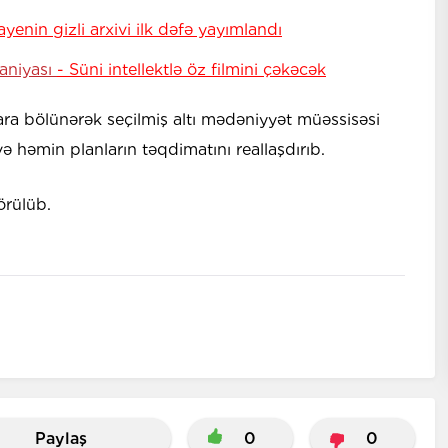
rayenin gizli arxivi ilk dəfə yayımlandı
aniyası
- Süni intellektlə öz filmini çəkəcək
lara bölünərək seçilmiş altı mədəniyyət müəssisəsi
ə həmin planların təqdimatını reallaşdırıb.
görülüb.
Paylaş
0
0