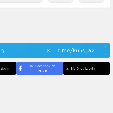
in
t.me/kulis_az
Bizi Facebook-da
izləyin
Bizi X-da izləyin
izləyin