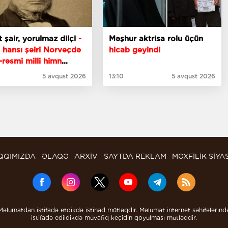
 şair, yorulmaz dilçi
-
Məşhur aktrisa rolu üçün
hansı şeiri Norveçdə
hicab geyindi
-rəsmi milli himn
r?
5 avqust 2026
13:10
5 avqust 2026
QQIMIZDA
ƏLAQƏ
ARXİV
SAYTDA REKLAM
MƏXFİLİK SİYA
Məlumatdan istifadə etdikdə istinad mütləqdir. Məlumat internet səhifələrind
istifadə edildikdə müvafiq keçidin qoyulması mütləqdir.