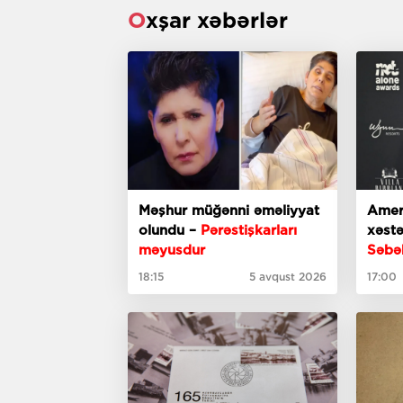
Oxşar xəbərlər
Məşhur müğənni əməliyyat
Amer
olundu –
Pərəstişkarları
xəstə
məyusdur
Səbə
18:15
5 avqust 2026
17:00