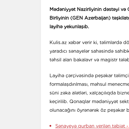
Mədəniyyət Nazirliyinin dəstəyi və
Birliyinin (GEN Azerbaijan) təşkilat
layihə yekunlaşıb.
Kulis.az xəbər verir ki, təlimlərdə 
yaradıcı sənayelər sahəsində sahibk
təhsil alan bakalavr və magistr tələb
Layihə çərçivəsində peşəkar təlimç
formalaşdırılması, məhsul menecment
süni zəka alətləri, xalçaçılıqda bi
keçirilib. Qonaqlar mədəniyyət sekt
olunacağını öyrənərək öz peşəkar ba
Sənayeyə qurban verilən təbiət
-