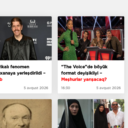
ikalı fenomen
“The Voice”də böyük
xanaya yerləşdirildi –
format dəyişikliyi –
b
Məşhurlar yarışacaq?
5 avqust 2026
16:30
5 avqust 2026