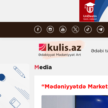
Ədəbi t
Media
“Mədəniyyətdə Market