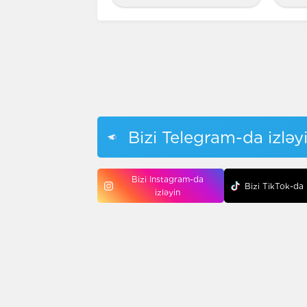
Bizi Telegram-da izləy
Bizi Instagram-da
Bizi TikTok-da 
izləyin