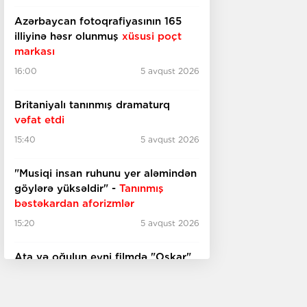
Azərbaycan fotoqrafiyasının 165
illiyinə həsr olunmuş
xüsusi poçt
markası
16:00
5 avqust 2026
Britaniyalı tanınmış dramaturq
vəfat etdi
15:40
5 avqust 2026
"Musiqi insan ruhunu yer aləmindən
göylərə yüksəldir" -
Tanınmış
bəstəkardan aforizmlər
15:20
5 avqust 2026
Ata və oğulun eyni filmdə "Oskar"
qazanmasının ilk nümunəsi -
Əlil
arabasında film çəkən rejissor
kimdir?