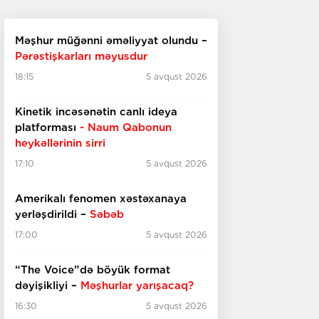
Məşhur müğənni əməliyyat olundu –
Pərəstişkarları məyusdur
18:15
5 avqust 2026
Kinetik incəsənətin canlı ideya
platforması
- Naum Qabonun
heykəllərinin sirri
17:10
5 avqust 2026
Amerikalı fenomen xəstəxanaya
yerləşdirildi –
Səbəb
17:00
5 avqust 2026
“The Voice”də böyük format
dəyişikliyi –
Məşhurlar yarışacaq?
16:30
5 avqust 2026