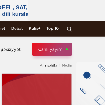
nət
Debat
Kulis+
Top 10
i Şəxsiyyət
Canlı yayım
Ana səhifə
Media