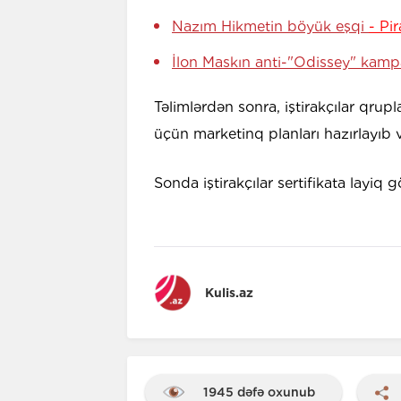
Nazım Hikmetin böyük eşqi
- Pi
İlon Maskın anti-"Odissey" kamp
Təlimlərdən sonra, iştirakçılar qrup
üçün marketinq planları hazırlayıb v
Sonda iştirakçılar sertifikata layiq 
Kulis.az
1945 dəfə oxunub