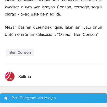
kvadrat düym yer istəyən Conson, torpağa şaquli
olaraq - ayaq üstə dəfn edildi.
Məzar daşının üzərindəki qısa, lakin sirli yazı onun
bütün ömrünün xülasəsidir: "O nadir Ben Conson"
Ben Conson
Kulis.az
Bizi Telegram-da izləyin