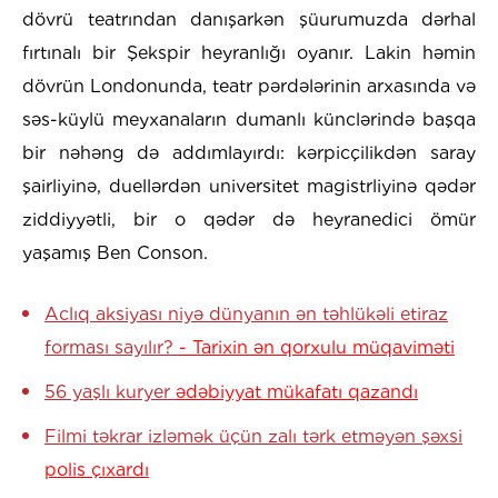
dövrü teatrından danışarkən şüurumuzda dərhal
fırtınalı bir Şekspir heyranlığı oyanır. Lakin həmin
dövrün Londonunda, teatr pərdələrinin arxasında və
səs-küylü meyxanaların dumanlı künclərində başqa
bir nəhəng də addımlayırdı: kərpicçilikdən saray
şairliyinə, duellərdən universitet magistrliyinə qədər
ziddiyyətli, bir o qədər də heyranedici ömür
yaşamış Ben Conson.
Aclıq aksiyası niyə dünyanın ən təhlükəli etiraz
forması sayılır?
- Tarixin ən qorxulu müqaviməti
56 yaşlı kuryer
ədəbiyyat mükafatı qazandı
Filmi təkrar izləmək üçün zalı tərk etməyən şəxsi
polis çıxardı