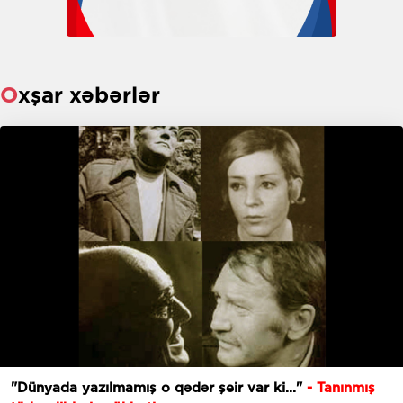
Oxşar xəbərlər
"Dünyada yazılmamış o qədər şeir var ki..."
- Tanınmış