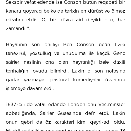
Şekspir vəfat edəndə isə Conson bütün rəqabəti bir
kənara qoyaraq bəlkə də tarixin ən dürüst və ölməz
etirafını etdi: "O, bir dövrə aid deyildi - o, hər
zamandır".
Həyatının son onilliyi Ben Conson üçün fiziki
tənəzzül, yoxsulluq və unudulma ilə keçdi. Gənc
şairlər nəslinin ona olan heyranlığı belə daxili
tənhalığını ovuda bilmirdi. Lakin o, son nəfəsinə
qədər yazmağa, pastoral komediyalar üzərində
işləməyə davam etdi.
1637-ci ildə vəfat edəndə London onu Vestminster
abbatlığında, Şairlər Guşəsində dəfn etdi. Lakin
onun qəbri də öz xarakteri kimi qeyri-adi oldu.
Maddi çətinliklər ucbatından monarxdan sadəcə 18