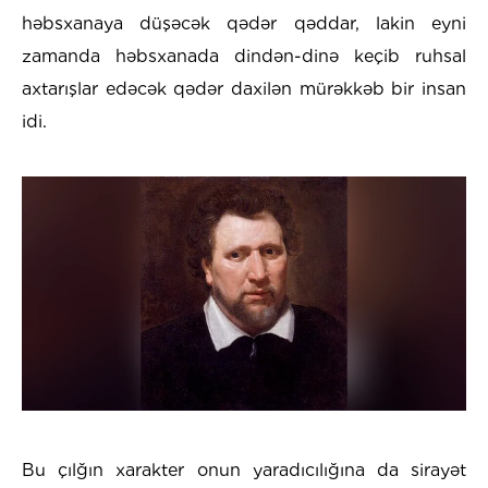
həbsxanaya düşəcək qədər qəddar, lakin eyni
zamanda həbsxanada dindən-dinə keçib ruhsal
axtarışlar edəcək qədər daxilən mürəkkəb bir insan
idi.
Bu çılğın xarakter onun yaradıcılığına da sirayət