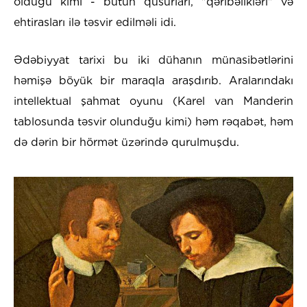
olduğu kimi - bütün qüsurları, "qəribəlikləri" və
ehtirasları ilə təsvir edilməli idi.
Ədəbiyyat tarixi bu iki dühanın münasibətlərini
həmişə böyük bir maraqla araşdırıb. Aralarındakı
intellektual şahmat oyunu (Karel van Manderin
tablosunda təsvir olunduğu kimi) həm rəqabət, həm
də dərin bir hörmət üzərində qurulmuşdu.