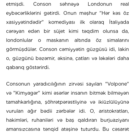
etmişdi. Conson səhnəyə Londonun real
eybəcərliklərini gətirdi. Onun məşhur "Hər kəs öz
xasiyyətindədir" komediyası ilk olaraq İtaliyada
cərəyan edən bir süjet kimi təqdim olunsa da,
londonlular o maskanın altında öz simalarını
görmüşdülər. Conson cəmiyyətin güzgüsü idi, lakin
o, güzgünü bəzəmir, əksinə, çatları və ləkələri daha
qabarıq göstərirdi.
Consonun yaradıcılığının zirvəsi sayılan "Volpone"
və "Kimyagər" kimi əsərlər insanın bitmək bilməyən
tamahkarlığına, şöhrətpərəstliyinə və ikiüzlülüyünə
vurulan ağır bədii zərbələr idi. O, aristokratları,
hakimləri, ruhaniləri və baş qaldıran burjuaziyanı
amansızcasına tənqid atəşinə tuturdu. Bu cəsarət