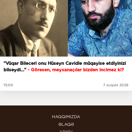
"Vüqar Biləcəri onu Hüseyn Cavidlə müqayisə etdiyinizi
bilsəydi..."
- Görəsən, meyxanaçılar bizdən inciməz ki?
15:00
7 avqust 2026
HAQQIMIZDA
ƏLAQƏ