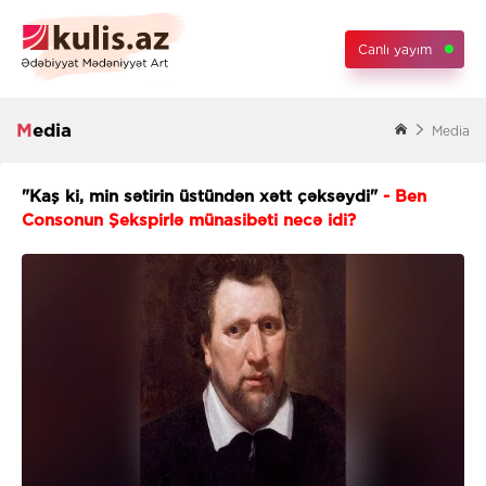
Canlı yayım
Media
Media
"Kaş ki, min sətirin üstündən xətt çəksəydi"
- Ben
Consonun Şekspirlə münasibəti necə idi?