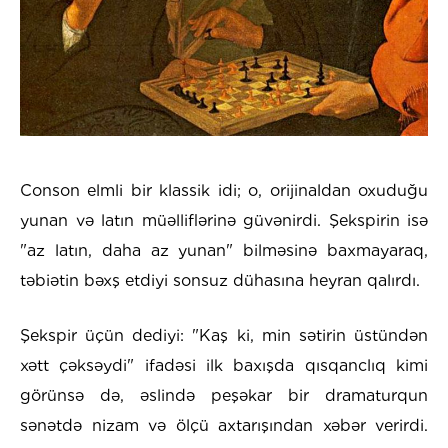
Conson elmli bir klassik idi; o, orijinaldan oxuduğu
yunan və latın müəlliflərinə güvənirdi. Şekspirin isə
"az latın, daha az yunan" bilməsinə baxmayaraq,
təbiətin bəxş etdiyi sonsuz dühasına heyran qalırdı.
Şekspir üçün dediyi: "Kaş ki, min sətirin üstündən
xətt çəksəydi" ifadəsi ilk baxışda qısqanclıq kimi
görünsə də, əslində peşəkar bir dramaturqun
sənətdə nizam və ölçü axtarışından xəbər verirdi.