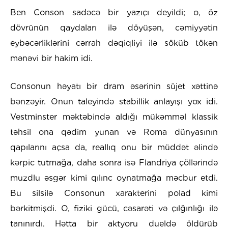
Ben Conson sadəcə bir yazıçı deyildi; o, öz
dövrünün qaydaları ilə döyüşən, cəmiyyətin
eybəcərliklərini cərrah dəqiqliyi ilə söküb tökən
mənəvi bir hakim idi.
Consonun həyatı bir dram əsərinin süjet xəttinə
bənzəyir. Onun taleyində stabillik anlayışı yox idi.
Vestminster məktəbində aldığı mükəmməl klassik
təhsil ona qədim yunan və Roma dünyasının
qapılarını açsa da, reallıq onu bir müddət əlində
kərpic tutmağa, daha sonra isə Flandriya çöllərində
muzdlu əsgər kimi qılınc oynatmağa məcbur etdi.
Bu silsilə Consonun xarakterini polad kimi
bərkitmişdi. O, fiziki gücü, cəsarəti və çılğınlığı ilə
tanınırdı. Hətta bir aktyoru dueldə öldürüb