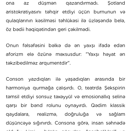
ona az düşmən qazandırmadı. Şotland
aristokratiyasını təhqir etdiyi üçün burnunun və
qulaqlarının kəsilməsi təhlükəsi ilə üzləşəndə belə,
öz bədii həqiqətindən geri çəkilmədi.
Onun fəlsəfəsini bəlkə də ən yaxşı ifadə edən
aforizm elə özünə məxsusdur: "Yaxşı həyat ən
təkzibedilməz arqumentdir".
Conson yazdıqları ilə yaşadıqları arasında bir
harmoniya qurmağa çalışırdı. O, teatrda Şekspirin
təmsil etdiyi sonsuz təxəyyül və emosionallıq selinə
qarşı bir bənd rolunu oynayırdı. Qədim klassik
qaydalara, realizmə, doğruluğa və sağlam
düşüncəyə sığınırdı. Consona görə, insan səhnədə