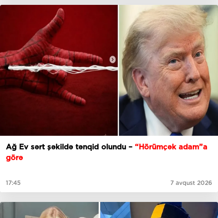
Ağ Ev sərt şəkildə tənqid olundu –
“Hörümçək adam”a
görə
17:45
7 avqust 2026