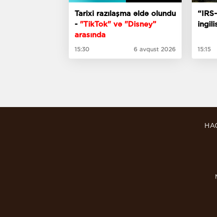
Tarixi razılaşma əldə olundu
“IRS-
-
"TikTok" və "Disney”
ingil
arasında
15:30
6 avqust 2026
15:15
HA