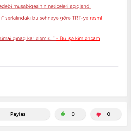
dəbi müsabiqəsinin nəticələri açıqlandı
ı" serialındakı bu səhnəyə görə TRT-yə
rəsmi
ictimai qınaq kar eləmir…"
- Bu işə kim əncam
Paylaş
0
0