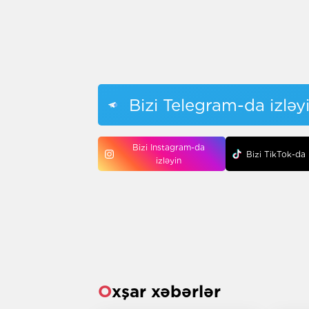
Bizi Telegram-da izləy
Bizi Instagram-da
Bizi TikTok-da 
izləyin
Oxşar xəbərlər