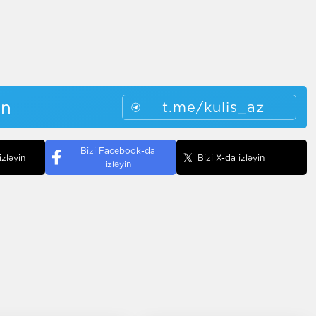
in
t.me/kulis_az
Bizi Facebook-da
izləyin
Bizi X-da izləyin
izləyin