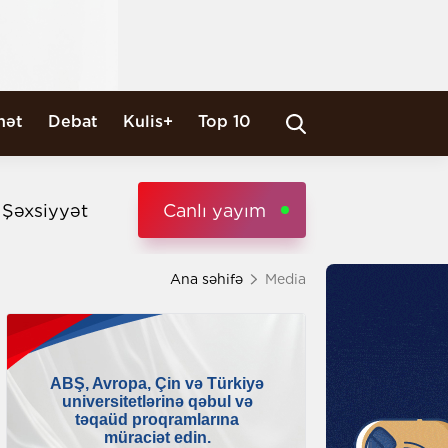
nət
Debat
Kulis+
Top 10
i Şəxsiyyət
Canlı yayım
Ana səhifə
Media