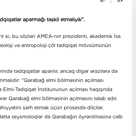
dqiqatlar aparmağı təşkil etməliyik".
rir ki, bu sözləri AMEA-nın prezidenti, akademik İsa
xeoloji və antropoloji çöl tədqiqat mövsümünün
rində tədqiqatlar aparılır, ancaq digər ərazilərə də
olunmalıdır: "Qarabağ elmi bölməsinin açılması
 Elmi-Tədqiqat İnstitununun açılması haqqında
ar Qarabağ elmi bölməsinin açılmasını tələb edir.
mahiyyətini şərh etmək üçün prosesdə dilçilər,
. Hətta seysmoloqlar da Qarabağın öyrənilməsinə cəlb