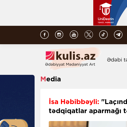
Ədəbi t
Media
İsa Həbibbəyli:
"Laçınd
tədqiqatlar aparmağı t