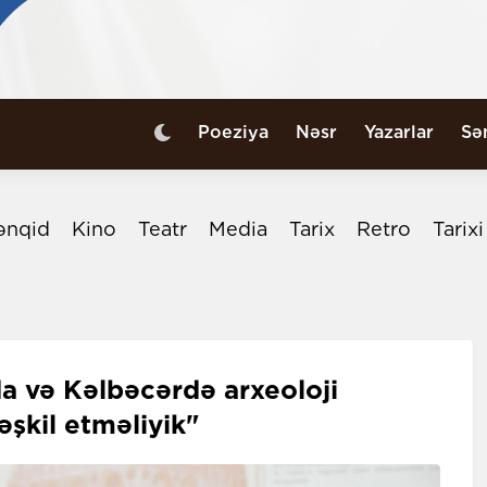
Poeziya
Nəsr
Yazarlar
Sə
ənqid
Kino
Teatr
Media
Tarix
Retro
Tarix
a və Kəlbəcərdə arxeoloji
əşkil etməliyik"