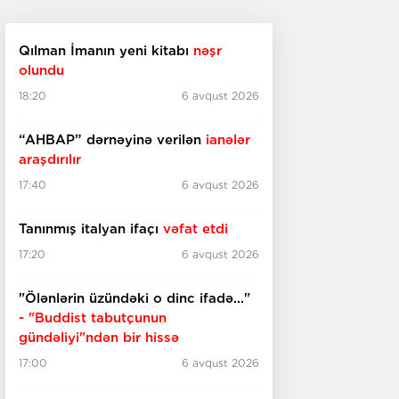
Qılman İmanın yeni kitabı
nəşr
olundu
18:20
6 avqust 2026
“AHBAP” dərnəyinə verilən
ianələr
araşdırılır
17:40
6 avqust 2026
Tanınmış italyan ifaçı
vəfat etdi
17:20
6 avqust 2026
"Ölənlərin üzündəki o dinc ifadə..."
- "Buddist tabutçunun
gündəliyi"ndən bir hissə
17:00
6 avqust 2026