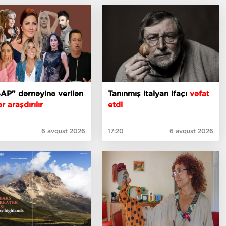
AP” dərnəyinə verilən
Tanınmış italyan ifaçı
vəfat
r araşdırılır
etdi
6 avqust 2026
17:20
6 avqust 2026