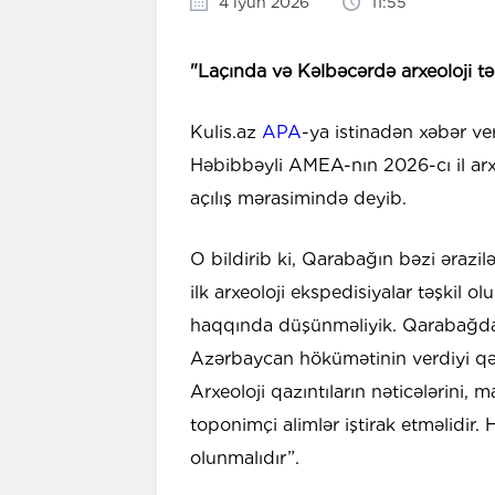
4 iyun 2026
11:55
"Laçında və Kəlbəcərdə arxeoloji tə
Kulis.az
APA
-ya istinadən xəbər ve
Həbibbəyli AMEA-nın 2026-cı il ar
açılış mərasimində deyib.
O bildirib ki, Qarabağın bəzi ərazilə
ilk arxeoloji ekspedisiyalar təşkil 
haqqında düşünməliyik. Qarabağda
Azərbaycan hökümətinin verdiyi qər
Arxeoloji qazıntıların nəticələrini, 
toponimçi alimlər iştirak etməlidir
olunmalıdır”.