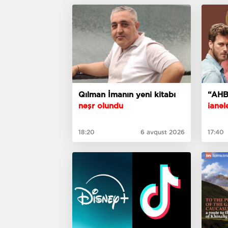
Qılman İmanın yeni kitabı
“AHB
nəşr olundu
ianələ
18:20
6 avqust 2026
17:40