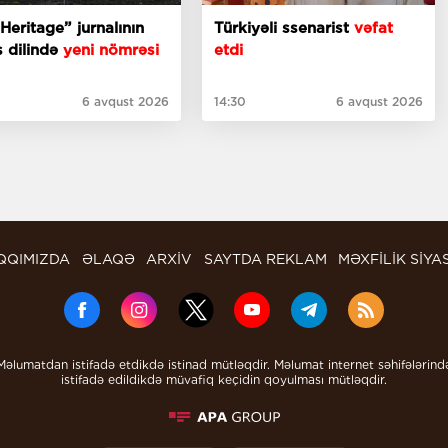
Heritage” jurnalının
Türkiyəli ssenarist
vəfat
is dilində
yeni nömrəsi
etdi
6 avqust 2026
14:30
6 avqust 2026
QQIMIZDA
ƏLAQƏ
ARXİV
SAYTDA REKLAM
MƏXFİLİK SİYA
Məlumatdan istifadə etdikdə istinad mütləqdir. Məlumat internet səhifələrind
istifadə edildikdə müvafiq keçidin qoyulması mütləqdir.