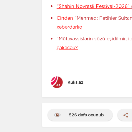
“Shahin Novrasli Festival-2026”
ə
Çindən
"Mehmed: Fetihler Sultan
xəbərdarlıq
"Mütəxəssislərin sözü eşidilmir, 
çəkəcək?
Kulis.az
526 dəfə oxunub