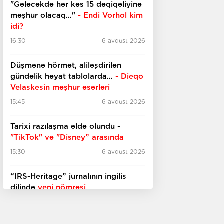
"Gələcəkdə hər kəs 15 dəqiqəliyinə
məşhur olacaq..."
- Endi Vorhol kim
idi?
16:30
6 avqust 2026
Düşmənə hörmət, aliləşdirilən
gündəlik həyat tablolarda...
-
Dieqo
Velaskesin məşhur əsərləri
15:45
6 avqust 2026
Tarixi razılaşma əldə olundu -
"TikTok" və "Disney” arasında
15:30
6 avqust 2026
“IRS-Heritage” jurnalının ingilis
dilində
yeni nömrəsi
15:15
6 avqust 2026