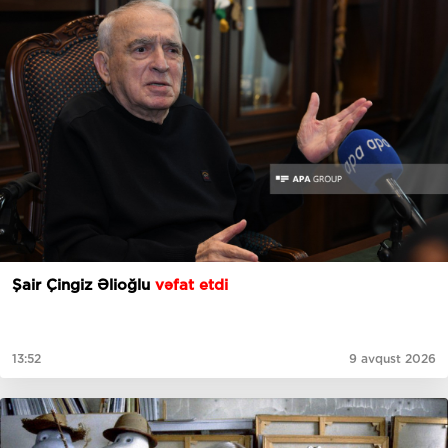
Şair Çingiz Əlioğlu
vəfat etdi
13:52
9 avqust 2026