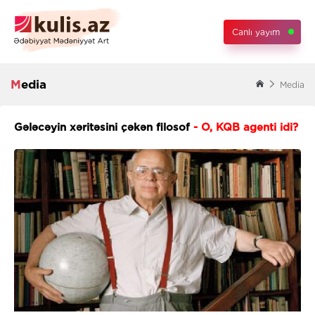
Canlı yayım
Media
Media
Gələcəyin xəritəsini çəkən filosof
- O, KQB agenti idi?