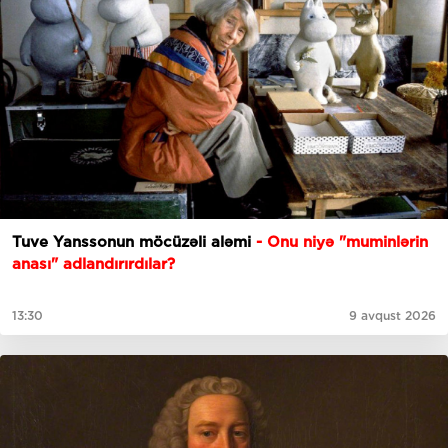
Tuve Yanssonun möcüzəli aləmi
- Onu niyə "muminlərin
anası" adlandırırdılar?
13:30
9 avqust 2026