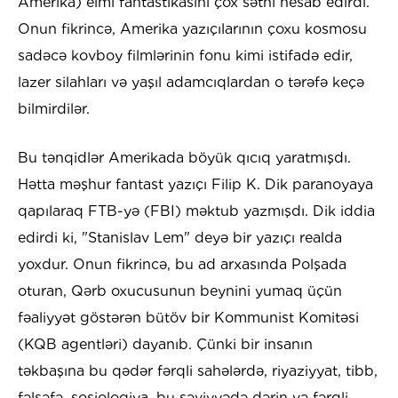
Amerika) elmi fantastikasını çox səthi hesab edirdi.
Onun fikrincə, Amerika yazıçılarının çoxu kosmosu
sadəcə kovboy filmlərinin fonu kimi istifadə edir,
lazer silahları və yaşıl adamcıqlardan o tərəfə keçə
bilmirdilər.
Bu tənqidlər Amerikada böyük qıcıq yaratmışdı.
Hətta məşhur fantast yazıçı Filip K. Dik paranoyaya
qapılaraq FTB-yə (FBI) məktub yazmışdı. Dik iddia
edirdi ki, "Stanislav Lem" deyə bir yazıçı realda
yoxdur. Onun fikrincə, bu ad arxasında Polşada
oturan, Qərb oxucusunun beynini yumaq üçün
fəaliyyət göstərən bütöv bir Kommunist Komitəsi
(KQB agentləri) dayanıb. Çünki bir insanın
təkbaşına bu qədər fərqli sahələrdə, riyaziyyat, tibb,
fəlsəfə, sosiologiya, bu səviyyədə dərin və fərqli