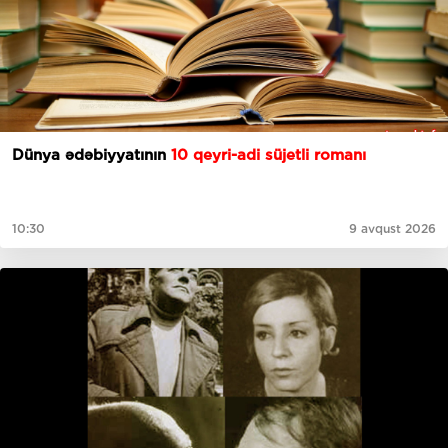
Dünya ədəbiyyatının
10 qeyri-adi süjetli romanı
10:30
9 avqust 2026