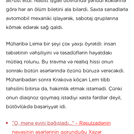
alt-üst etdi. Nasist işğalı dövründə yəhudi köklərinə
görə hər an ölüm biletini ala bilərdi. Saxta sənədlərlə
avtomobil mexaniki işləyərək, sabotaj qruplarına
kömək edərək sağ qaldı.
Müharibə Lemə bir şeyi çox yaxşı öyrətdi: insan
təbiətinin vəhşiliyini və təsadüflərin həyatdakı
mütləq rolunu. Bu travma və reallıq hissi onun
sonrakı bütün əsərlərində özünü büruzə verəcəkdi.
Müharibədən sonra Krakova köçən Lem tibb
təhsilini bitirsə də, həkimlik etmək istəmədi. Çünki
onun diaqnoz qoymaq istədiyi xəstə fərdlər deyil,
bütövlükdə bəşəriyyət idi.
"O, mənə evini bağışladı..."
- Rəsulzadənin
nəvəsinin əsərlərinin qorunduğu Xəzər