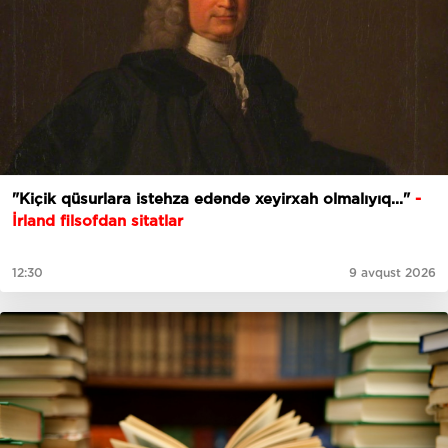
"Kiçik qüsurlara istehza edəndə xeyirxah olmalıyıq..."
-
İrland filsofdan sitatlar
12:30
9 avqust 2026