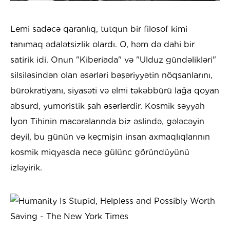
Lemi sadəcə qaranlıq, tutqun bir filosof kimi
tanımaq ədalətsizlik olardı. O, həm də dahi bir
satirik idi. Onun "Kiberiada" və
"Ulduz gündəlikləri"
silsiləsindən olan əsərləri bəşəriyyətin nöqsanlarını,
bürokratiyanı, siyasəti və elmi təkəbbürü lağa qoyan
absurd, yumoristik şah əsərlərdir. Kosmik səyyah
İyon Tihinin macəralarında biz əslində, gələcəyin
deyil, bu günün və keçmişin insan axmaqlıqlarının
kosmik miqyasda necə gülünc göründüyünü
izləyirik.