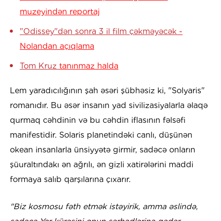
muzeyindən reportaj
"Odissey"dən sonra 3 il film çəkməyəcək
-
Nolandan açıqlama
Tom Kruz
tanınmaz halda
Lem yaradıcılığının şah əsəri şübhəsiz ki, "Solyaris"
romanıdır. Bu əsər insanın yad sivilizasiyalarla əlaqə
qurmaq cəhdinin və bu cəhdin iflasının fəlsəfi
manifestidir. Solaris planetindəki canlı, düşünən
okean insanlarla ünsiyyətə girmir, sadəcə onların
şüuraltındakı ən ağrılı, ən gizli xatirələrini maddi
formaya salıb qarşılarına çıxarır.
"Biz kosmosu fəth etmək istəyirik, amma əslində,