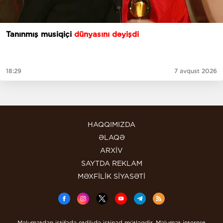
Tanınmış musiqiçi
dünyasını dəyişdi
18:29
7 avqust 2026
HAQQIMIZDA
ƏLAQƏ
ARXİV
SAYTDA REKLAM
MƏXFİLİK SİYASƏTİ
Məlumatdan istifadə etdikdə istinad mütləqdir. Məlumat internet