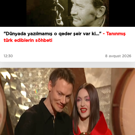
"Dünyada yazılmamış o qədər şeir var ki..."
- Tanınmış
türk ədiblərin söhbəti
12:30
8 avqust 2026