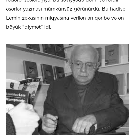
əsərlər yazması mümkünsüz görünürdü. Bu hadisə
Lemin zəkasının miqyasına verilən ən qəribə və ən
böyük "qiymət" idi.