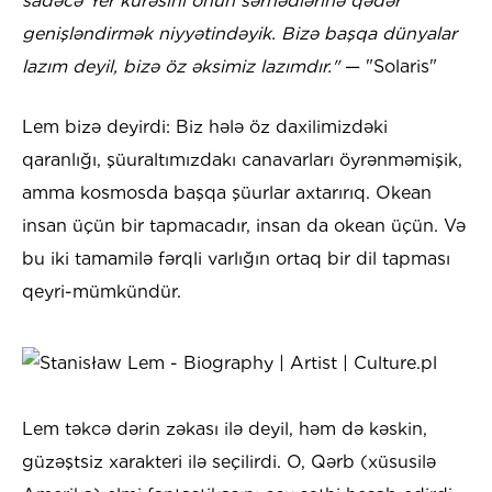
sadəcə Yer kürəsini onun sərhədlərinə qədər
genişləndirmək niyyətindəyik. Bizə başqa dünyalar
lazım deyil, bizə öz əksimiz lazımdır."
— "Solaris"
Lem bizə deyirdi: Biz hələ öz daxilimizdəki
qaranlığı, şüuraltımızdakı canavarları öyrənməmişik,
amma kosmosda başqa şüurlar axtarırıq. Okean
insan üçün bir tapmacadır, insan da okean üçün. Və
bu iki tamamilə fərqli varlığın ortaq bir dil tapması
qeyri-mümkündür.
Lem təkcə dərin zəkası ilə deyil, həm də kəskin,
güzəştsiz xarakteri ilə seçilirdi. O, Qərb (xüsusilə