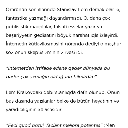
Ömrünün son illərində Stanislav Lem demək olar ki,
fantastika yazmağı dayandırmışdı. O, daha çox
publisistik məqalələr, fəlsəfi esselər yazır və
bəşəriyyətin gedişatını böyük narahatlıqla izləyirdi.
İnternetin kütləviləşməsini görəndə dediyi o məşhur
söz onun skeptisizminin zirvəsi idi:
"İnternetdən istifadə edənə qədər dünyada bu
qədər çox axmağın olduğunu bilmirdim".
Lem Krakovdakı qəbirstanlıqda dəfn olunub. Onun
baş daşında yazılanlar bəlkə də bütün həyatının və
yaradıcılığının xülasəsidir:
"Feci quod potui, faciant meliora potentes"
(Mən