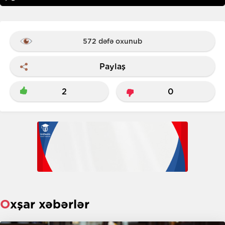
572 dəfə oxunub
Paylaş
2
0
Oxşar xəbərlər