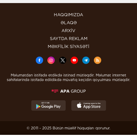
HAQQIMIZDA
ƏLAQƏ
ARXİV
SAYTDA REKLAM
MƏXFİLİK SİYASƏTİ
Məlumatdan istifadə etdikdə istinad mütləqdir. Məlumat internet
səhifələrində istifadə edildikdə müvafiq keçidin qoyulması mütləqdir.
© 2011 - 2025 Bütün müəllif hüquqları qorunur.