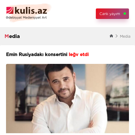
Canlı yayım
Media
Media
Emin Rusiyadakı konsertini
ləğv etdi