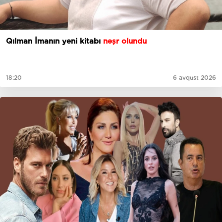
Qılman İmanın yeni kitabı
nəşr olundu
18:20
6 avqust 2026