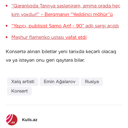
“Qaranlıqda Tanrıya səslənirəm, amma orada heç
kim yoxdur!”
– Berqmanın “Yeddinci möhür”ü
“Yazıçı, publisist Şamo Arif - 90”
adlı sərgi açıldı
Məşhur flamenko ustası
vəfat etdi
Konsertə alınan biletlər yeni tarixdə keçərli olacaq
və ya istəyən onu geri qaytara bilər.
Xalq artisti
Emin Ağalarov
Rusiya
Konsert
Kulis.az