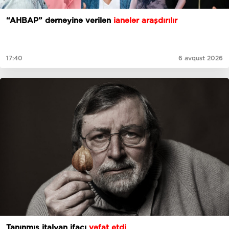
“AHBAP” dərnəyinə verilən
ianələr araşdırılır
17:40
6 avqust 2026
Tanınmış italyan ifaçı
vəfat etdi