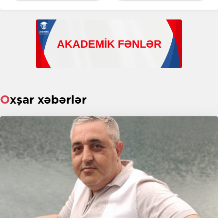
Oxşar xəbərlər