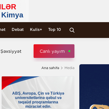
nət
Debat
Kulis+
Top 10
i Şəxsiyyət
Canlı yayım
Ana səhifə
Media