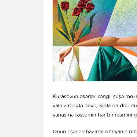
Kurasovun əsərləri rəngli şüşə mozai
yalnız rənglə deyil, işıqla da dolud
yanaşma rəssamın hər bir rəsmini güc
Onun əsərləri hazırda dünyanın müxt