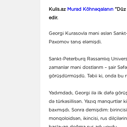
Kulis.az
Murad Köhnəqalanın
"Düz x
edir.
Georgi Kurasovla məni əslən Sankt-
Paxomov tanış eləmişdi.
Sankt-Peterburq Rəssamlıq Universi
zamanlar məni dostlarım – şair Səf
görüşdürmüşdü. Təbii ki, onda bu rə
Yadımdadı, Georgi ilə ilk dəfə gör
də türkəsillisən. Yazıq manqurtlar
baxmışdı. Sonra demişdim: birincis
monqoloidsən, ikincisi, rus dilçilərini
başlayan doğma rus adı yoxdu.