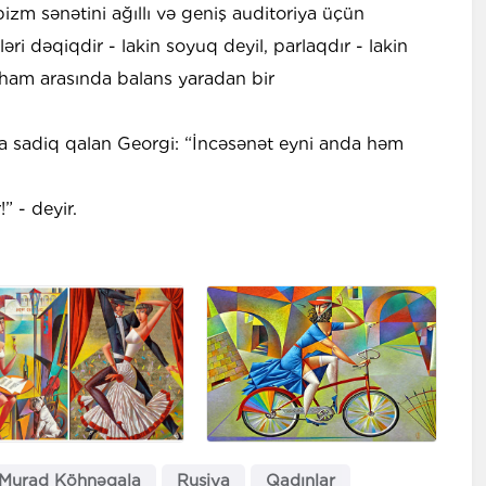
izm sənətini ağıllı və geniş auditoriya üçün
ri dəqiqdir - lakin soyuq deyil, parlaqdır - lakin
ilham arasında balans yaradan bir
a sadiq qalan Georgi: “İncəsənət eyni anda həm
” - deyir.
Murad Köhnəqala
Rusiya
Qadınlar