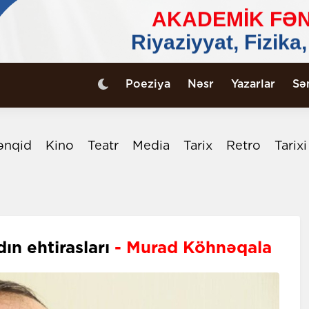
Poeziya
Nəsr
Yazarlar
Sə
ənqid
Kino
Teatr
Media
Tarix
Retro
Tarix
ın ehtirasları
- Murad Köhnəqala