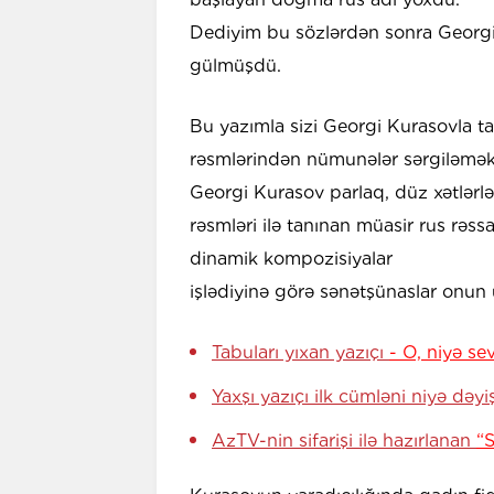
Dediyim bu sözlərdən sonra Georgi
gülmüşdü.
Bu yazımla sizi Georgi Kurasovla t
rəsmlərindən nümunələr sərgiləmək 
Georgi Kurasov parlaq, düz xətlərl
rəsmləri ilə tanınan müasir rus rəss
dinamik kompozisiyalar
işlədiyinə görə sənətşünaslar onun 
Tabuları yıxan yazıçı
- O, niyə se
Yaxşı yazıçı ilk cümləni niyə dəyi
AzTV-nin sifarişi ilə hazırlanan
“