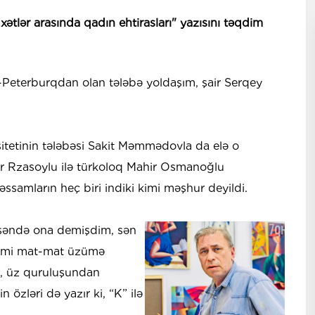
ətlər arasında qadın ehtirasları" yazısını təqdim
Peterburqdan olan tələbə yoldaşım, şair Serqey
tetinin tələbəsi Sakit Məmmədovla da elə o
ər Rzasoylu ilə türkoloq Mahir Osmanoğlu
ssamların heç biri indiki kimi məşhur deyildi.
üşəndə ona demişdim, sən
 kimi mat-mat üzümə
i, üz quruluşundan
n özləri də yazır ki, “K” ilə