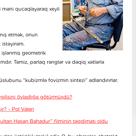
 məni qucaqlayaraq xeyli
anış etmək, onun
istəyirəm.
ə işlənmiş geometrik
amdır. Təmiz, parlaq rənglər və dəqiq xətlərlə
üslubunu “kubizmlə fovizmin sintezi” adlandırırlar.
vgilisini övladlığa götürmüşdü?
şir?
- Pol Valeri
Sultan Həsən Bahadur” filminin təqdimatı oldu