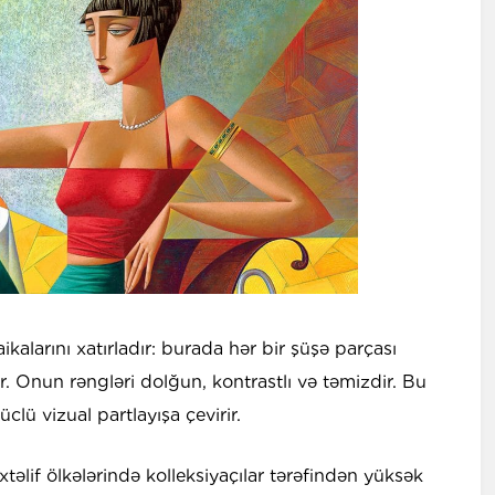
kalarını xatırladır: burada hər bir şüşə parçası
ur. Onun rəngləri dolğun, kontrastlı və təmizdir. Bu
lü vizual partlayışa çevirir.
əlif ölkələrində kolleksiyaçılar tərəfindən yüksək