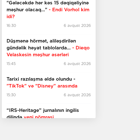
"Gələcəkdə hər kəs 15 dəqiqəliyinə
məşhur olacaq..."
- Endi Vorhol kim
idi?
16:30
6 avqust 2026
Düşmənə hörmət, aliləşdirilən
gündəlik həyat tablolarda...
-
Dieqo
Velaskesin məşhur əsərləri
15:45
6 avqust 2026
Tarixi razılaşma əldə olundu -
"TikTok" və "Disney” arasında
15:30
6 avqust 2026
“IRS-Heritage” jurnalının ingilis
dilində
yeni nömrəsi
15:15
6 avqust 2026