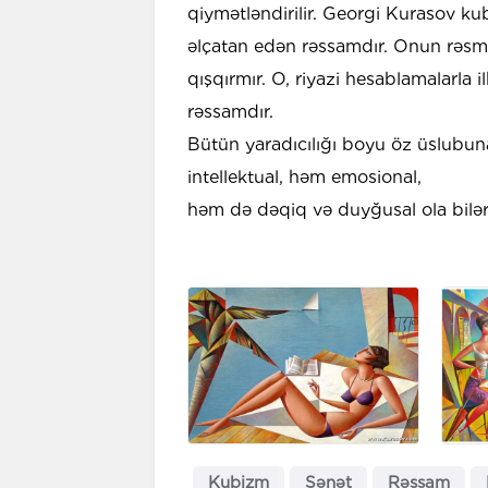
qiymətləndirilir. Georgi Kurasov kub
əlçatan edən rəssamdır. Onun rəsmlə
qışqırmır. O, riyazi hesablamalarla 
rəssamdır.
Bütün yaradıcılığı boyu öz üslubun
intellektual, həm emosional,
həm də dəqiq və duyğusal ola bilər!
Kubizm
Sənət
Rəssam