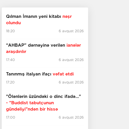
Qılman İmanın yeni kitabı
nəşr
olundu
18:20
6 avqust 2026
“AHBAP” dərnəyinə verilən
ianələr
araşdırılır
17:40
6 avqust 2026
Tanınmış italyan ifaçı
vəfat etdi
17:20
6 avqust 2026
"Ölənlərin üzündəki o dinc ifadə..."
- "Buddist tabutçunun
gündəliyi"ndən bir hissə
17:00
6 avqust 2026