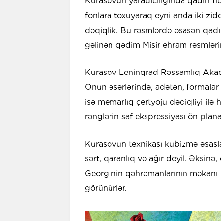
Kurasovun yaradıcılığında qadın fiqu
fonlara toxuyaraq eyni anda iki ziddi
dəqiqlik. Bu rəsmlərdə əsasən qadın 
gəlinən qədim Misir ehram rəsmləri
Kurasov Leninqrad Rəssamlıq Akademi
Onun əsərlərində, adətən, formalar s
isə memarlıq çertyoju dəqiqliyi ilə
rənglərin saf ekspressiyası ön plana 
Kurasovun texnikası kubizmə əsasla
sərt, qaranlıq və ağır deyil. Əksinə
Georginin qəhrəmanlarının məkanı h
görünürlər.