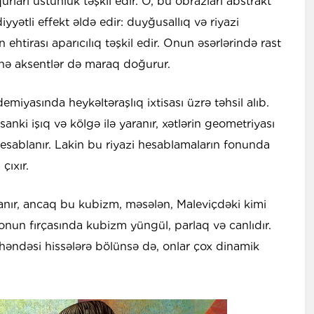
rları üstünlük təşkil edir. O, bu obrazları abstrakt
yyətli effekt əldə edir: duyğusallıq və riyazi
ehtirası aparıcılıq təşkil edir. Onun əsərlərində rast
nə aksentlər də maraq doğurur.
yasında heykəltəraşlıq ixtisası üzrə təhsil alıb.
anki işıq və kölgə ilə yaranır, xətlərin geometriyası
 hesablanır. Lakin bu riyazi hesablamaların fonunda
çıxır.
nır, ancaq bu kubizm, məsələn, Maleviçdəki kimi
, onun fırçasında kubizm yüngül, parlaq və canlıdır.
əndəsi hissələrə bölünsə də, onlar çox dinamik