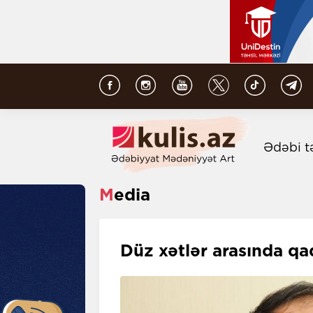
Ədəbi t
Media
Düz xətlər arasında qad