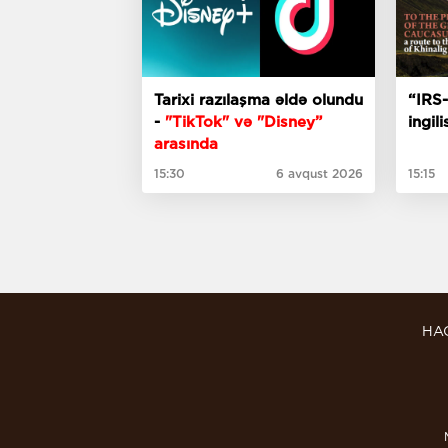
Tarixi razılaşma əldə olundu
“IRS-
-
"TikTok" və "Disney”
ingil
arasında
15:30
6 avqust 2026
15:15
HA