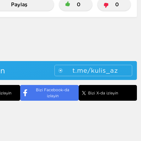
Paylaş
0
0
in
t.me/kulis_az
Bizi Facebook-da
izləyin
Bizi X-da izləyin
izləyin