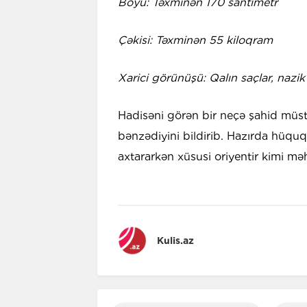
Boyu: Təxminən 170 santimetr
Çəkisi: Təxminən 55 kiloqram
Xarici görünüşü: Qalın saçlar, nazik
Hadisəni görən bir neçə şahid müst
bənzədiyini bildirib. Hazırda hüqu
axtararkən xüsusi oriyentir kimi məh
Kulis.az