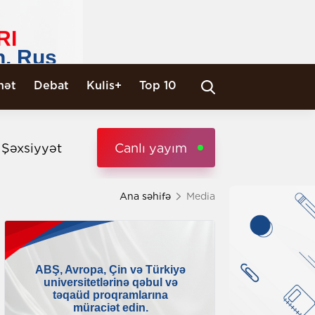
nət
Debat
Kulis+
Top 10
i Şəxsiyyət
Canlı yayım
Ana səhifə
Media