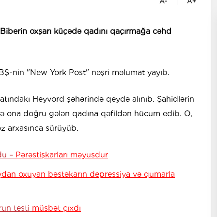
Biberin oxşarı küçədə qadını qaçırmağa cəhd
 ABŞ-nin "New York Post" nəşri məlumat yayıb.
tatındakı Heyvord şəhərində qeydə alınıb. Şahidlərin
ilə ona doğru gələn qadına qəfildən hücum edib. O,
öz arxasınca sürüyüb.
du –
Pərəstişkarları məyusdur
dan oxuyan bəstəkarın depressiya və qumarla
run testi
müsbət çıxdı