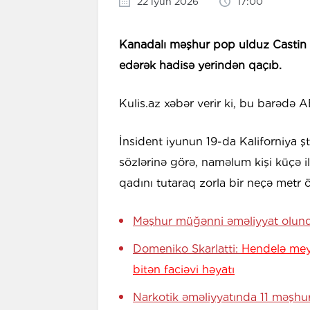
22 iyun 2026
17:00
Kanadalı məşhur pop ulduz Castin 
edərək hadisə yerindən qaçıb.
Kulis.az xəbər verir ki, bu barədə
İnsident iyunun 19-da Kaliforniya ş
sözlərinə görə, naməlum kişi küçə 
qadını tutaraq zorla bir neçə metr 
Məşhur müğənni əməliyyat olun
Domeniko Skarlatti:
Hendelə mey
bitən faciəvi həyatı
Narkotik əməliyyatında 11 məşhu