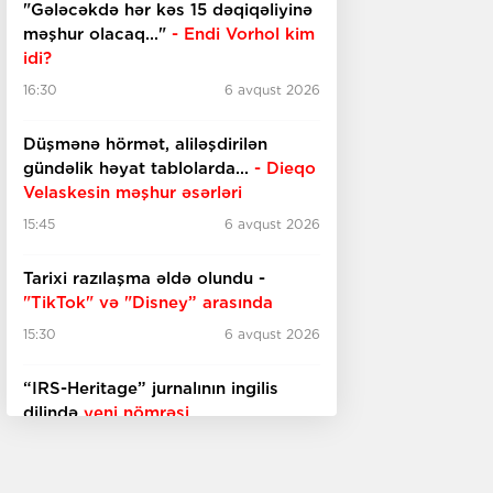
"Gələcəkdə hər kəs 15 dəqiqəliyinə
məşhur olacaq..."
- Endi Vorhol kim
idi?
16:30
6 avqust 2026
Düşmənə hörmət, aliləşdirilən
gündəlik həyat tablolarda...
-
Dieqo
Velaskesin məşhur əsərləri
15:45
6 avqust 2026
Tarixi razılaşma əldə olundu -
"TikTok" və "Disney” arasında
15:30
6 avqust 2026
“IRS-Heritage” jurnalının ingilis
dilində
yeni nömrəsi
15:15
6 avqust 2026