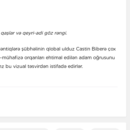
 qaşlar və qeyri-adi göz rəngi.
əntiqlərə şübhəlinin qlobal ulduz Castin Biberə çox
q-mühafizə orqanları ehtimal edilən adam oğrusunu
z bu vizual təsvirdən istifadə edirlər.