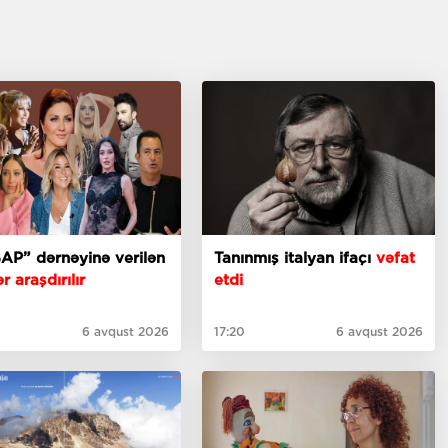
AP” dərnəyinə verilən
Tanınmış italyan ifaçı
vəfat
r araşdırılır
etdi
6 avqust 2026
17:20
6 avqust 2026