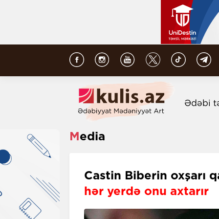
Ədəbi t
Media
Castin Biberin oxşarı 
hər yerdə onu axtarır