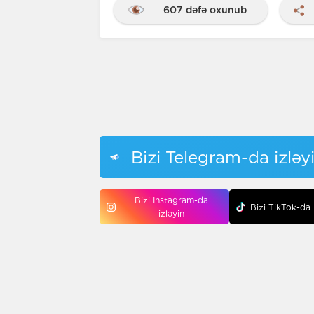
607 dəfə oxunub
Bizi Telegram-da izləy
Bizi Instagram-da
Bizi TikTok-da 
izləyin