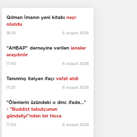
Qılman İmanın yeni kitabı
nəşr
olundu
18:20
6 avqust 2026
“AHBAP” dərnəyinə verilən
ianələr
araşdırılır
17:40
6 avqust 2026
Tanınmış italyan ifaçı
vəfat etdi
17:20
6 avqust 2026
"Ölənlərin üzündəki o dinc ifadə..."
- "Buddist tabutçunun
gündəliyi"ndən bir hissə
17:00
6 avqust 2026