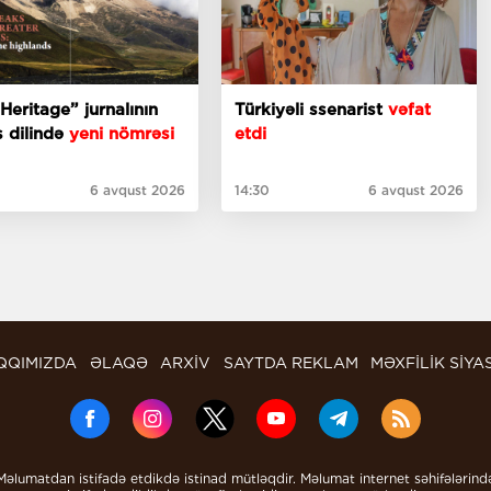
Heritage” jurnalının
Türkiyəli ssenarist
vəfat
is dilində
yeni nömrəsi
etdi
6 avqust 2026
14:30
6 avqust 2026
QQIMIZDA
ƏLAQƏ
ARXİV
SAYTDA REKLAM
MƏXFİLİK SİYA
Məlumatdan istifadə etdikdə istinad mütləqdir. Məlumat internet səhifələrind