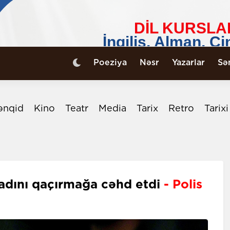
Poeziya
Nəsr
Yazarlar
Sə
ənqid
Kino
Teatr
Media
Tarix
Retro
Tarix
qadını qaçırmağa cəhd etdi
- Polis