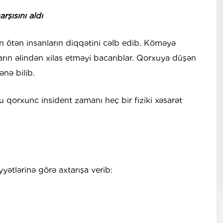
rşısını aldı
an ötən insanların diqqətini cəlb edib. Köməyə
rın əlindən xilas etməyi bacarıblar. Qorxuya düşən
ənə bilib.
 qorxunc insident zamanı heç bir fiziki xəsarət
yyətlərinə görə axtarışa verib: