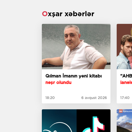
Oxşar xəbərlər
Qılman İmanın yeni kitabı
“AHB
nəşr olundu
ianələ
18:20
6 avqust 2026
17:40