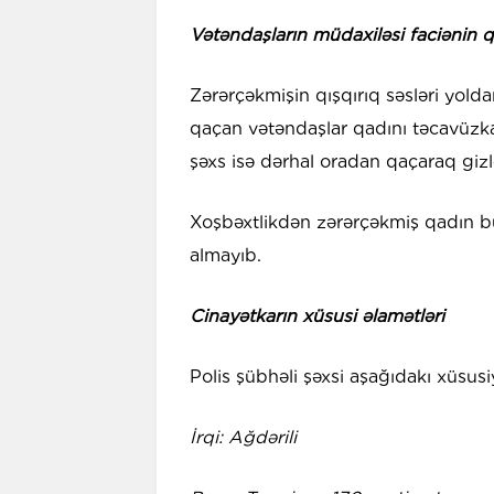
Vətəndaşların müdaxiləsi faciənin qa
Zərərçəkmişin qışqırıq səsləri yold
qaçan vətəndaşlar qadını təcavüzka
şəxs isə dərhal oradan qaçaraq gizl
Xoşbəxtlikdən zərərçəkmiş qadın bu
almayıb.
Cinayətkarın xüsusi əlamətləri
Polis şübhəli şəxsi aşağıdakı xüsusi
İrqi: Ağdərili