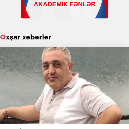
Oxşar xəbərlər