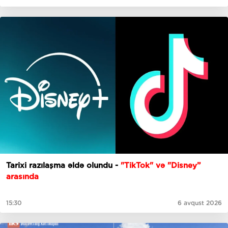
Tarixi razılaşma əldə olundu -
"TikTok" və "Disney”
arasında
15:30
6 avqust 2026