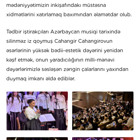
mədəniyyətimizin inkişafındakı müstəsna
xidmətlərini xatırlamaq baxımından əlamətdar olub.
Tədbir iştirakçıları Azərbaycan musiqi tarixində
silinməz iz qoymuş Cahangir Cahangirovun
əsərlərinin yüksək bədii-estetik dəyərini yenidən
kəşf etmək, onun yaradıcılığının milli-mənəvi
dəyərlərimizlə səsləşən zəngin çalarlarını yaxından
duymaq imkanı əldə ediblər.