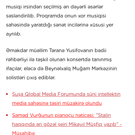
musiqi irsindən seçilmiş ən dəyərli əsərlər
səsləndirilib. Proqramda onun xor musiqisi
sahəsində yaratdığı sənət incilərinə xüsusi yer
ayrılıb.
Əməkdar müəllim Təranə Yusifovanın bədii
rəhbərliyi ilə təşkil olunan konsertdə tanınmış
ifaçılar, eləcə də Beynəlxalq Muğam Mərkəzinin
solistləri çıxış ediblər.
Şuşa Qlobal Media Forumunda süni intellektin
media sahəsinə təsiri müzakirə olundu
Səməd Vurğunun pianoçu nəticəsi:
"Stalin
haqqında ən gözəl şeiri Mikayıl Müşfiq yazıb"
-
Müsahibə