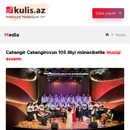
Canlı yayım
Media
Media
Cahangir Cahangirovun 105 illiyi münasibətilə
musiqi
axşamı