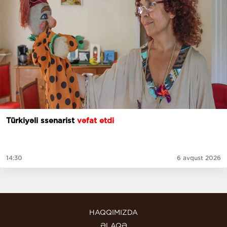
Türkiyəli ssenarist
vəfat etdi
14:30
6 avqust 2026
HAQQIMIZDA
ƏLAQƏ