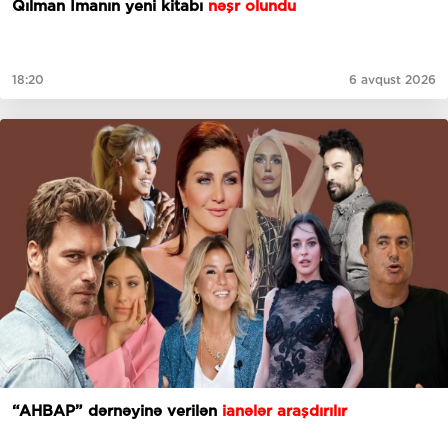
Qılman İmanın yeni kitabı
nəşr olundu
18:20
6 avqust 2026
“AHBAP” dərnəyinə verilən
ianələr araşdırılır