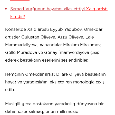
Səməd Vurğunun həyatını xilas etdiyi
Xalq artisti
kimdir?
Konsertdə Xalq artisti Eyyub Yaqubov, Əməkdar
artistlər Gülüstan Əliyeva, Arzu Əliyeva, Lalə
Məmmədəliyeva, xanəndələr Mirələm Mirələmov,
Güllü Muradova və Günay İmamverdiyeva çıxış
edərək bəstəkarın əsərlərini səsləndiriblər.
Həmçinin Əməkdar artist Dilarə Əliyeva bəstəkarın
həyat və yaradıcılığını əks etdirən monoloqla çıxış
edib.
Musiqili gecə bəstəkarın yaradıcılıq dünyasına bir
daha nəzər salmaq, onun milli musiqi