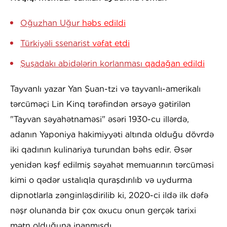
Oğuzhan Uğur
həbs edildi
Türkiyəli ssenarist
vəfat etdi
Şuşadakı abidələrin korlanması
qadağan edildi
Tayvanlı yazar Yan Şuan-tzi və tayvanlı-amerikalı
tərcüməçi Lin Kinq tərəfindən ərsəyə gətirilən
"Tayvan səyahətnaməsi" əsəri 1930-cu illərdə,
adanın Yaponiya hakimiyyəti altında olduğu dövrdə
iki qadının kulinariya turundan bəhs edir. Əsər
yenidən kəşf edilmiş səyahət memuarının tərcüməsi
kimi o qədər ustalıqla quraşdırılıb və uydurma
dipnotlarla zənginləşdirilib ki, 2020-ci ildə ilk dəfə
nəşr olunanda bir çox oxucu onun gerçək tarixi
mətn olduğuna inanmışdı.