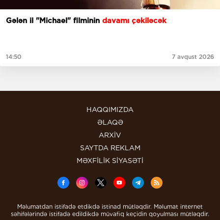
Gələn il "Michael" filminin
davamı çəkiləcək
14:50
7 avqust 2026
HAQQIMIZDA
ƏLAQƏ
ARXİV
SAYTDA REKLAM
MƏXFİLİK SİYASƏTİ
Məlumatdan istifadə etdikdə istinad mütləqdir. Məlumat internet
səhifələrində istifadə edildikdə müvafiq keçidin qoyulması mütləqdir.