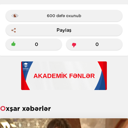
600 dəfə oxunub
Paylaş
0
0
Oxşar xəbərlər