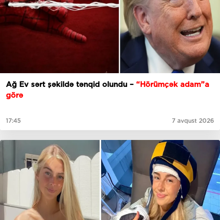
Ağ Ev sərt şəkildə tənqid olundu –
“Hörümçək adam”a
görə
17:45
7 avqust 2026