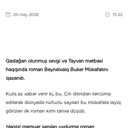
20 may 2026
15:22
Qadağan olunmuş sevgi və Tayvan mətbəxi
haqqında roman Beynəlxalq Buker Mükafatını
qazanıb.
Kulis.az xəbər verir ki
,
bu, Çin dilindən tərcümə
edilərək dünyada nüfuzlu sayılan bu mükafata layiq
görülən ilk roman kimi tarixə düşüb.
Həqiqi memuar sanılan uydurma roman