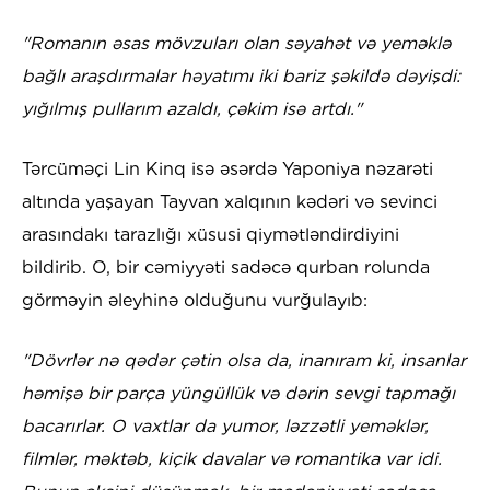
"Romanın əsas mövzuları olan səyahət və yeməklə
bağlı araşdırmalar həyatımı iki bariz şəkildə dəyişdi:
yığılmış pullarım azaldı, çəkim isə artdı."
Tərcüməçi Lin Kinq isə əsərdə Yaponiya nəzarəti
altında yaşayan Tayvan xalqının kədəri və sevinci
arasındakı tarazlığı xüsusi qiymətləndirdiyini
bildirib. O, bir cəmiyyəti sadəcə qurban rolunda
görməyin əleyhinə olduğunu vurğulayıb:
"Dövrlər nə qədər çətin olsa da, inanıram ki, insanlar
həmişə bir parça yüngüllük və dərin sevgi tapmağı
bacarırlar. O vaxtlar da yumor, ləzzətli yeməklər,
filmlər, məktəb, kiçik davalar və romantika var idi.