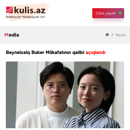
Canlı yayım
Media
Media
Beynəlxalq Buker Mükafatının qalibi
açıqlandı