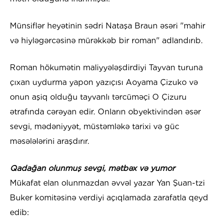
Münsiflər heyətinin sədri Nataşa Braun əsəri "mahir
və hiyləgərcəsinə mürəkkəb bir roman" adlandırıb.
Roman hökumətin maliyyələşdirdiyi Tayvan turuna
çıxan uydurma yapon yazıçısı Aoyama Çizuko və
onun aşiq olduğu tayvanlı tərcüməçi O Çizuru
ətrafında cərəyan edir. Onların obyektivindən əsər
sevgi, mədəniyyət, müstəmləkə tarixi və güc
məsələlərini araşdırır.
Qadağan olunmuş sevgi, mətbəx və yumor
Mükafat elan olunmazdan əvvəl yazar Yan Şuan-tzi
Buker komitəsinə verdiyi açıqlamada zarafatla qeyd
edib: