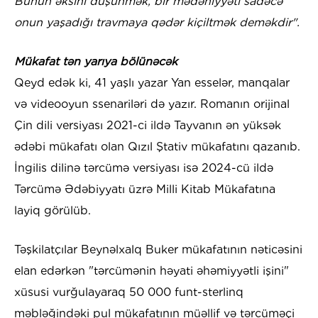
Bunun əksini düşünmək, bir mədəniyyəti sadəcə
onun yaşadığı travmaya qədər kiçiltmək deməkdir".
Mükafat tən yarıya bölünəcək
Qeyd edək ki, 41 yaşlı yazar Yan esselər, manqalar
və videooyun ssenariləri də yazır. Romanın orijinal
Çin dili versiyası 2021-ci ildə Tayvanın ən yüksək
ədəbi mükafatı olan Qızıl Ştativ mükafatını qazanıb.
İngilis dilinə tərcümə versiyası isə 2024-cü ildə
Tərcümə Ədəbiyyatı üzrə Milli Kitab Mükafatına
layiq görülüb.
Təşkilatçılar Beynəlxalq Buker mükafatının nəticəsini
elan edərkən "tərcümənin həyati əhəmiyyətli işini"
xüsusi vurğulayaraq 50 000 funt-sterlinq
məbləğindəki pul mükafatının müəllif və tərcüməçi