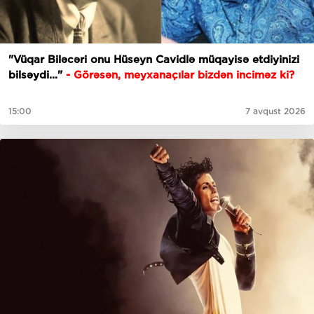
"Vüqar Biləcəri onu Hüseyn Cavidlə müqayisə etdiyinizi
bilsəydi..."
- Görəsən, meyxanaçılar bizdən inciməz ki?
15:00
7 avqust 2026