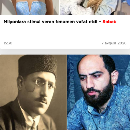
Milyonlara stimul verən fenomen vəfat etdi –
Səbəb
15:30
7 avqust 2026