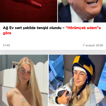
Ağ Ev sərt şəkildə tənqid olundu –
“Hörümçək adam”a
görə
17:45
7 avqust 2026