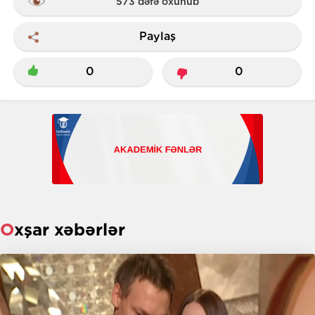
573 dəfə oxunub
Paylaş
0
0
Oxşar xəbərlər