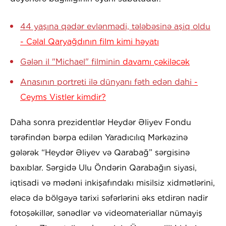
44 yaşına qədər evlənmədi, tələbəsinə aşiq oldu
- Cəlal Qaryağdının film kimi həyatı
Gələn il "Michael" filminin
davamı çəkiləcək
Anasının portreti ilə dünyanı fəth edən dahi
-
Ceyms Vistler kimdir?
Daha sonra prezidentlər Heydər Əliyev Fondu
tərəfindən bərpa edilən Yaradıcılıq Mərkəzinə
gələrək “Heydər Əliyev və Qarabağ” sərgisinə
baxıblar. Sərgidə Ulu Öndərin Qarabağın siyasi,
iqtisadi və mədəni inkişafındakı misilsiz xidmətlərini,
eləcə də bölgəyə tarixi səfərlərini əks etdirən nadir
fotoşəkillər, sənədlər və videomateriallar nümayiş