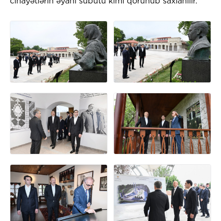
cinayətlərin əyani sübutu kimi qorunub saxlanılır.