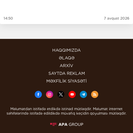
14:50
7 avqust 2026
HAQQIMIZDA
ƏLAQƏ
ARXİV
SAYTDA REKLAM
MƏXFİLİK SİYASƏTİ
Məlumatdan istifadə etdikdə istinad mütləqdir. Məlumat internet
səhifələrində istifadə edildikdə müvafiq keçidin qoyulması mütləqdir.