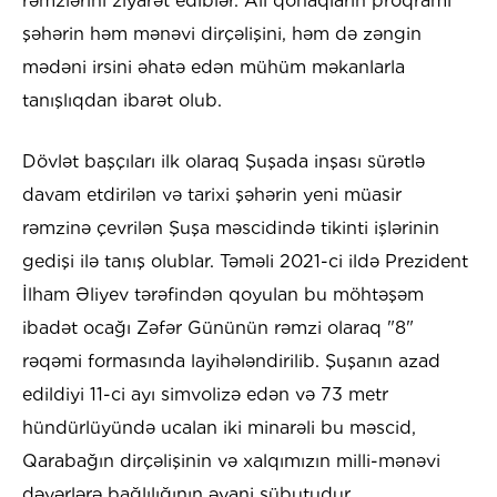
rəmzlərini ziyarət ediblər. Ali qonaqların proqramı
şəhərin həm mənəvi dirçəlişini, həm də zəngin
mədəni irsini əhatə edən mühüm məkanlarla
tanışlıqdan ibarət olub.
Dövlət başçıları ilk olaraq Şuşada inşası sürətlə
davam etdirilən və tarixi şəhərin yeni müasir
rəmzinə çevrilən Şuşa məscidində tikinti işlərinin
gedişi ilə tanış olublar. Təməli 2021-ci ildə Prezident
İlham Əliyev tərəfindən qoyulan bu möhtəşəm
ibadət ocağı Zəfər Gününün rəmzi olaraq "8"
rəqəmi formasında layihələndirilib. Şuşanın azad
edildiyi 11-ci ayı simvolizə edən və 73 metr
hündürlüyündə ucalan iki minarəli bu məscid,
Qarabağın dirçəlişinin və xalqımızın milli-mənəvi
dəyərlərə bağlılığının əyani sübutudur.