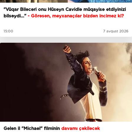
"Vüqar Biləcəri onu Hüseyn Cavidlə müqayisə etdiyinizi
bilsəydi..."
- Görəsən, meyxanaçılar bizdən inciməz ki?
15:00
7 avqust 2026
Gələn il "Michael" filminin
davamı çəkiləcək