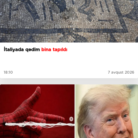
İtaliyada qədim
bina tapıldı
18:10
7 avqust 2026