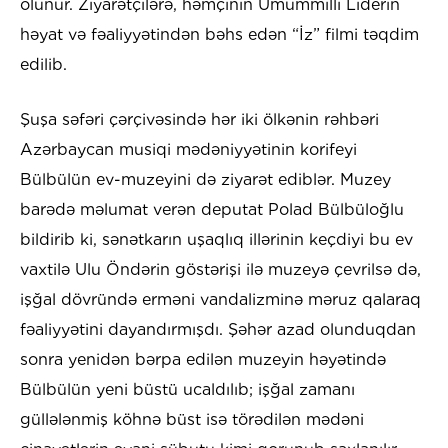
olunur. Ziyarətçilərə, həmçinin Ümummilli Liderin
həyat və fəaliyyətindən bəhs edən “İz” filmi təqdim
edilib.
Şuşa səfəri çərçivəsində hər iki ölkənin rəhbəri
Azərbaycan musiqi mədəniyyətinin korifeyi
Bülbülün ev-muzeyini də ziyarət ediblər. Muzey
barədə məlumat verən deputat Polad Bülbüloğlu
bildirib ki, sənətkarın uşaqlıq illərinin keçdiyi bu ev
vaxtilə Ulu Öndərin göstərişi ilə muzeyə çevrilsə də,
işğal dövründə erməni vandalizminə məruz qalaraq
fəaliyyətini dayandırmışdı. Şəhər azad olunduqdan
sonra yenidən bərpa edilən muzeyin həyətində
Bülbülün yeni büstü ucaldılıb; işğal zamanı
güllələnmiş köhnə büst isə törədilən mədəni