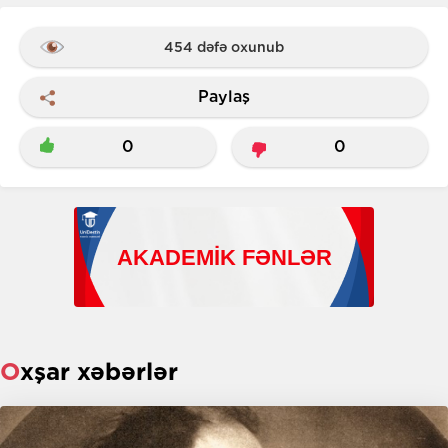
454 dəfə oxunub
Paylaş
0
0
Oxşar xəbərlər