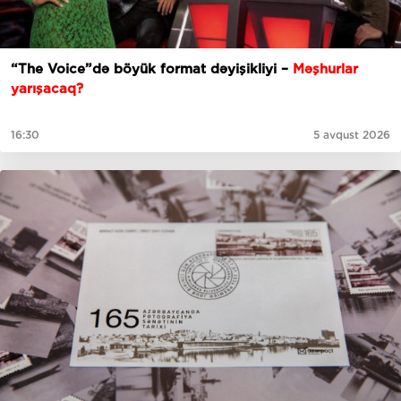
“The Voice”də böyük format dəyişikliyi –
Məşhurlar
yarışacaq?
16:30
5 avqust 2026