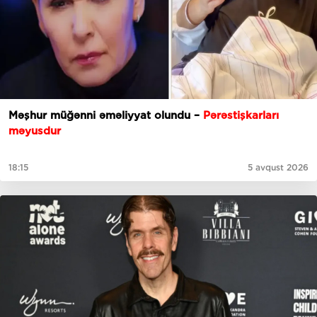
Məşhur müğənni əməliyyat olundu –
Pərəstişkarları
məyusdur
18:15
5 avqust 2026