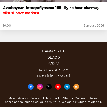
Azərbaycan fotoqrafiyasının 165 illiyinə həsr olunmuş
xüsusi poçt markası
16:00
5 avqust 2026
HAQQIMIZDA
ƏLAQƏ
ARXİV
SAYTDA REKLAM
MƏXFİLİK SİYASƏTİ
Məlumatdan istifadə etdikdə istinad mütləqdir. Məlumat internet
səhifələrində istifadə edildikdə müvafiq keçidin qoyulması mütləqdir.