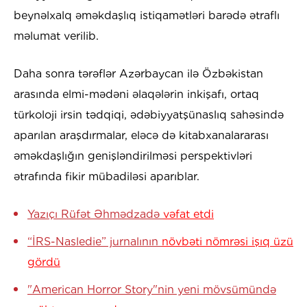
beynəlxalq əməkdaşlıq istiqamətləri barədə ətraflı
məlumat verilib.
Daha sonra tərəflər Azərbaycan ilə Özbəkistan
arasında elmi-mədəni əlaqələrin inkişafı, ortaq
türkoloji irsin tədqiqi, ədəbiyyatşünaslıq sahəsində
aparılan araşdırmalar, eləcə də kitabxanalararası
əməkdaşlığın genişləndirilməsi perspektivləri
ətrafında fikir mübadiləsi aparıblar.
Yazıçı Rüfət Əhmədzadə
vəfat etdi
“İRS-Nasledie” jurnalının
növbəti nömrəsi işıq üzü
gördü
"American Horror Story"nin yeni mövsümündə