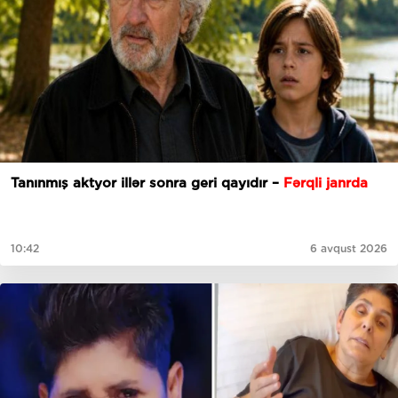
Tanınmış aktyor illər sonra geri qayıdır –
Fərqli janrda
10:42
6 avqust 2026