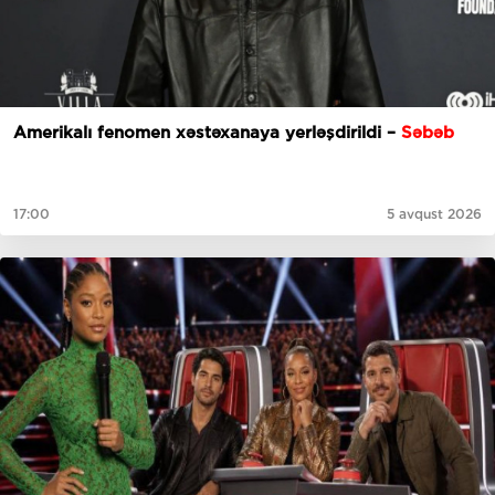
Amerikalı fenomen xəstəxanaya yerləşdirildi –
Səbəb
17:00
5 avqust 2026