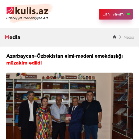
Canlı yayım
Media
Media
Azərbaycan–Özbəkistan elmi-mədəni əməkdaşlığı
müzakirə edildi