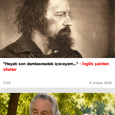
"Həyatı son damlasınadək içəcəyəm..."
- İngilis şairdən
sitatlar
11:00
6 avqust 2026