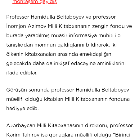
möhtəşəm qayıdış
Professor Hamidulla Boltaboyev və professor
İnomjon Azimov Milli Kitabxananın zəngin fondu və
burada yaradılmış müasir informasiya mühiti ilə
tanışlıqdan məmnun qaldıqlarını bildirərək, iki
ölkənin kitabxanaları arasında əməkdaşlığın
gələcəkdə daha da inkişaf edəcəyinə əminliklərini
ifadə ediblər.
Görüşün sonunda professor Hamidulla Boltaboyev
müəllifi olduğu kitabları Milli Kitabxananın fonduna
hədiyyə edib.
Azərbaycan Milli Kitabxanasının direktoru, professor
Kərim Tahirov isə qonaqlara müəllifi olduğu “Birinci