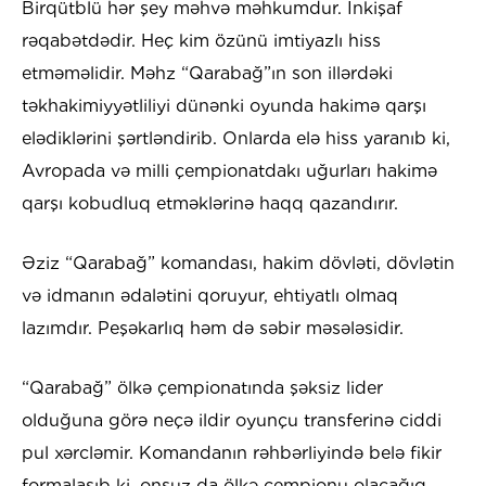
Birqütblü hər şey məhvə məhkumdur. İnkişaf
rəqabətdədir. Heç kim özünü imtiyazlı hiss
etməməlidir. Məhz “Qarabağ”ın son illərdəki
təkhakimiyyətliliyi dünənki oyunda hakimə qarşı
elədiklərini şərtləndirib. Onlarda elə hiss yaranıb ki,
Avropada və milli çempionatdakı uğurları hakimə
qarşı kobudluq etməklərinə haqq qazandırır.
Əziz “Qarabağ” komandası, hakim dövləti, dövlətin
və idmanın ədalətini qoruyur, ehtiyatlı olmaq
lazımdır. Peşəkarlıq həm də səbir məsələsidir.
“Qarabağ” ölkə çempionatında şəksiz lider
olduğuna görə neçə ildir oyunçu transferinə ciddi
pul xərcləmir. Komandanın rəhbərliyində belə fikir
formalaşıb ki, onsuz da ölkə çempionu olacağıq,