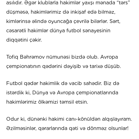
asılıdır. Əgər klublarla hakimlər yaxşı mənada “tərs”
düşməsə, hakimlərimiz də inkişaf edə bilməz,
kimlərinsə əlində oyuncağa çevrilə bilərlər. Sərt,
cəsarətli hakimlər dünya futbol sənayesinin
diqqətini çəkir.
Tofiq Bəhrəmov nümunəsi bizdə olub. Avropa
çempionatının qədərini dəyişib və tarixə düşüb.
Futbol qədər hakimlik də vacib sahədir. Biz də
istərdik ki, Dünya və Avropa çempionatlarında
hakimlərimiz ölkəmizi təmsil etsin.
Odur ki, dünənki hakimi canı-könüldən alqışlayıram.
Əzilməsinlər, qərarlarında qəti və dönməz olsunlar!