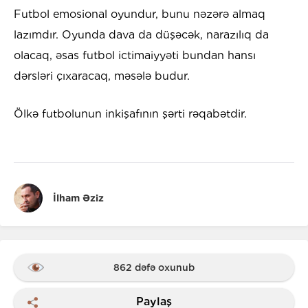
Futbol emosional oyundur, bunu nəzərə almaq
lazımdır. Oyunda dava da düşəcək, narazılıq da
olacaq, əsas futbol ictimaiyyəti bundan hansı
dərsləri çıxaracaq, məsələ budur.
Ölkə futbolunun inkişafının şərti rəqabətdir.
İlham Əziz
862 dəfə oxunub
Paylaş