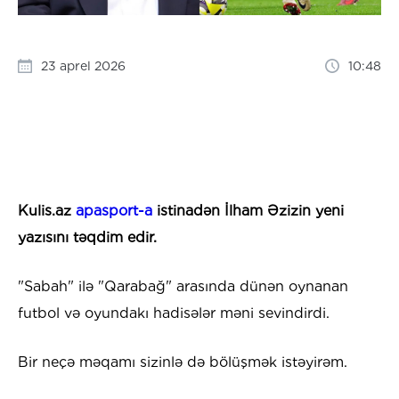
23 aprel 2026
10:48
Kulis.az
apasport-a
istinadən İlham Əzizin yeni
yazısını təqdim edir.
"Sabah" ilə "Qarabağ" arasında dünən oynanan
futbol və oyundakı hadisələr məni sevindirdi.
Bir neçə məqamı sizinlə də bölüşmək istəyirəm.