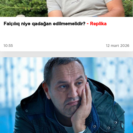
Falçılıq niyə qadağan edilməməlidir?
- Replika
10:55
12 mart 2026