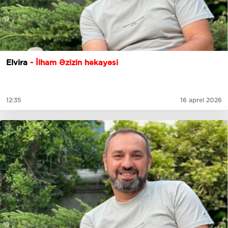
Elvira
- İlham Əzizin hekayəsi
12:35
16 aprel 2026