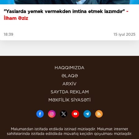
"Yaslarda yemək verməkdən imtina etmək lazımdır"
-
İlham Əziz
18:39
15 iyul 2025
HAQQIMIZDA
ƏLAQƏ
ARXİV
SAYTDA REKLAM
MƏXFİLİK SİYASƏTİ
Məlumatdan istifadə etdikdə istinad mütləqdir. Məlumat internet
səhifələrində istifadə edildikdə müvafiq keçidin qoyulması mütləqdir.