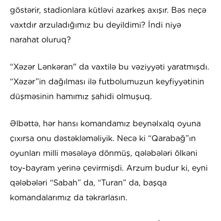
göstərir, stadionlara kütləvi azarkeş axışır. Bəs neçə
vaxtdır arzuladığımız bu deyildimi? İndi niyə
narahat oluruq?
“Xəzər Lənkəran" da vaxtilə bu vəziyyəti yaratmışdı.
“Xəzər”in dağılması ilə futbolumuzun keyfiyyətinin
düşməsinin hamımız şahidi olmuşuq.
Əlbəttə, hər hansı komandamız beynəlxalq oyuna
çıxırsa onu dəstəkləməliyik. Necə ki “Qarabağ”ın
oyunları milli məsələyə dönmüş, qələbələri ölkəni
toy-bayram yerinə çevirmişdi. Arzum budur ki, eyni
qələbələri “Sabah” da, “Turan” da, başqa
komandalarımız da təkrarlasın.