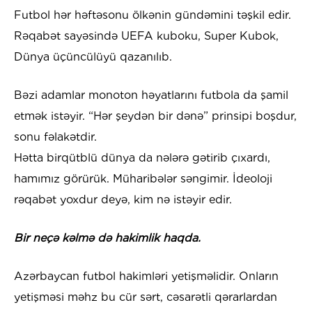
Futbol hər həftəsonu ölkənin gündəmini təşkil edir.
Rəqabət sayəsində UEFA kuboku, Super Kubok,
Dünya üçüncülüyü qazanılıb.
Bəzi adamlar monoton həyatlarını futbola da şamil
etmək istəyir. “Hər şeydən bir dənə” prinsipi boşdur,
sonu fəlakətdir.
Hətta birqütblü dünya da nələrə gətirib çıxardı,
hamımız görürük. Müharibələr səngimir. İdeoloji
rəqabət yoxdur deyə, kim nə istəyir edir.
Bir neçə kəlmə də hakimlik haqda.
Azərbaycan futbol hakimləri yetişməlidir. Onların
yetişməsi məhz bu cür sərt, cəsarətli qərarlardan