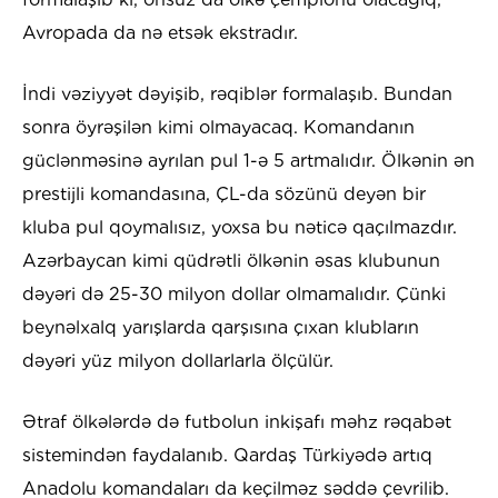
Avropada da nə etsək ekstradır.
İndi vəziyyət dəyişib, rəqiblər formalaşıb. Bundan
sonra öyrəşilən kimi olmayacaq. Komandanın
güclənməsinə ayrılan pul 1-ə 5 artmalıdır. Ölkənin ən
prestijli komandasına, ÇL-da sözünü deyən bir
kluba pul qoymalısız, yoxsa bu nəticə qaçılmazdır.
Azərbaycan kimi qüdrətli ölkənin əsas klubunun
dəyəri də 25-30 milyon dollar olmamalıdır. Çünki
beynəlxalq yarışlarda qarşısına çıxan klubların
dəyəri yüz milyon dollarlarla ölçülür.
Ətraf ölkələrdə də futbolun inkişafı məhz rəqabət
sistemindən faydalanıb. Qardaş Türkiyədə artıq
Anadolu komandaları da keçilməz səddə çevrilib.