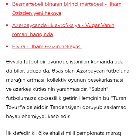
Beşmərtəbəli binanın birinci mərtəbəsi
- İlham
Əzizdən yeni hekayə
Azərbaycanda ilk avtofiksiya
- Vüqar Vanın
romanı haqqında
Elvira
- İlham Əzizin hekayəsi
Əvvəla futbol bir oyundur, istənilən komanda uda
da bilər, uduza da. Əsas olan Azərbaycan futboluna
marağın artması, kollektiv oyunun peşəkarlaşması
və azərkeş kütləsinin yaranmasıdır. "Sabah"
futbolumuza çoxsəslilik gətirir. Həmçinin bu “Turan
Tovuz"a da aiddir. Tendensiyanı qoruyub saxlamaq
həyatı əhəmiyyət kəsb edir.
İlk dəfədir ki, ölkə əhalisi milli çempionata maraq