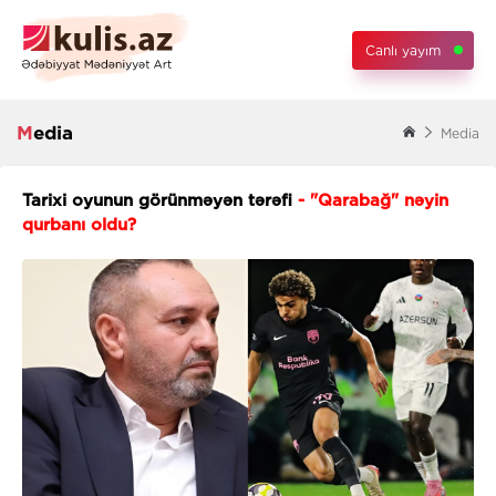
Canlı yayım
Media
Media
Tarixi oyunun görünməyən tərəfi
- "Qarabağ" nəyin
qurbanı oldu?