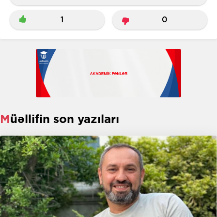
1
0
Müəllifin son yazıları