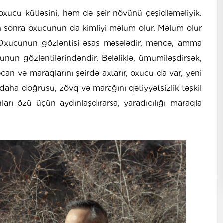
ucu kütləsini, həm də şeir növünü çeşidləməliyik.
n sonra oxucunun da kimliyi məlum olur. Məlum olur
. Oxucunun gözləntisi əsas məsələdir, məncə, amma
nun gözləntilərindəndir. Beləliklə, ümumiləşdirsək,
əcan və maraqlarını şeirdə axtarır, oxucu da var, yeni
, daha doğrusu, zövq və marağını qətiyyətsizlik təşkil
nları özü üçün aydınlaşdırarsa, yaradıcılığı maraqla