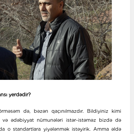
nsı yerdədir?
məsəm də, bəzən qaçınılmazdır. Bildiyiniz kimi
 və ədəbiyyat nümunələri istər-istəməz bizdə də
zda o standartlara yiyələnmək istəyirik. Amma əldə