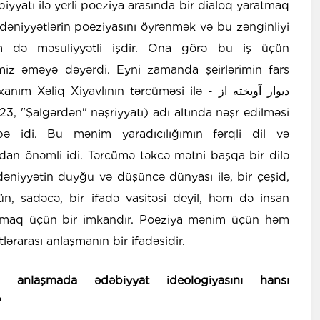
yyatı ilə yerli poeziya arasında bir dialoq yaratmaq
əniyyətlərin poeziyasını öyrənmək və bu zənginliyi
 də məsuliyyətli işdir. Ona görə bu iş üçün
imiz əməyə dəyərdi. Eyni zamanda şeirlərimin fars
xanım Xəliq Xiyavlının tərcüməsi ilə -
دیوار آویخته از
23, "Şalgərdən" nəşriyyatı) adı altında nəşr edilməsi
ə idi. Bu mənim yaradıcılığımın fərqli dil və
dan önəmli idi. Tərcümə təkcə mətni başqa bir dilə
niyyətin duyğu və düşüncə dünyası ilə, bir çeşid,
n, sadəcə, bir ifadə vasitəsi deyil, həm də insan
xartmaq üçün bir imkandır. Poeziya mənim üçün həm
ərarası anlaşmanın bir ifadəsidir.
 anlaşmada ədəbiyyat ideologiyasını hansı
?