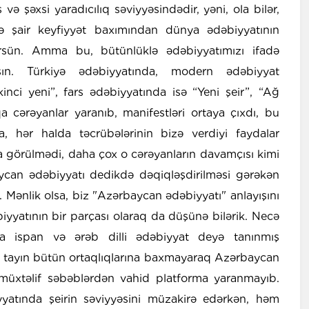
ə şəxsi yaradıcılıq səviyyəsindədir, yəni, ola bilər,
ə şair keyfiyyət baxımından dünya ədəbiyyatının
ürsün. Amma bu, bütünlüklə ədəbiyyatımızı ifadə
ın. Türkiyə ədəbiyyatında, modern ədəbiyyat
kinci yeni”, fars ədəbiyyatında isə “Yeni şeir”, “Ağ
a cərəyanlar yaranıb, manifestləri ortaya çıxdı, bu
a, hər halda təcrübələrinin bizə verdiyi faydalar
da görülmədi, daha çox o cərəyanların davamçısı kimi
ycan ədəbiyyatı dedikdə dəqiqləşdirilməsi gərəkən
. Mənlik olsa, biz "Azərbaycan ədəbiyyatı" anlayışını
iyyatının bir parçası olaraq da düşünə bilərik. Necə
qla ispan və ərəb dilli ədəbiyyat deyə tanınmış
u tayın bütün ortaqlıqlarına baxmayaraq Azərbaycan
 müxtəlif səbəblərdən vahid platforma yaranmayıb.
atında şeirin səviyyəsini müzakirə edərkən, həm