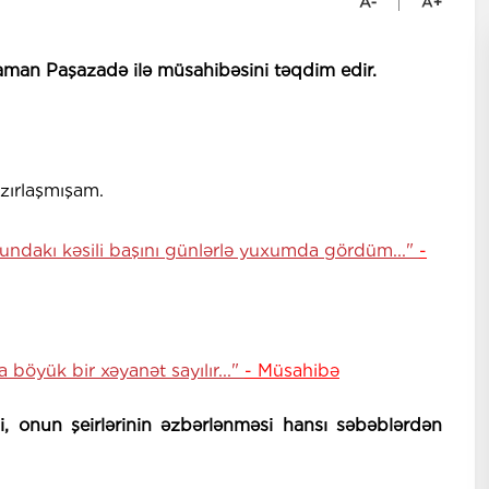
aman Paşazadə ilə müsahibəsini təqdim edir.
azırlaşmışam.
undakı kəsili başını günlərlə yuxumda gördüm..."
-
 böyük bir xəyanət sayılır..."
- Müsahibə
i, onun şeirlərinin əzbərlənməsi hansı səbəblərdən