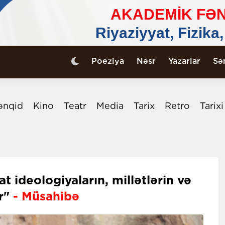
Poeziya
Nəsr
Yazarlar
Sə
ənqid
Kino
Teatr
Media
Tarix
Retro
Tarix
t ideologiyaların, millətlərin və
ir"
- Müsahibə