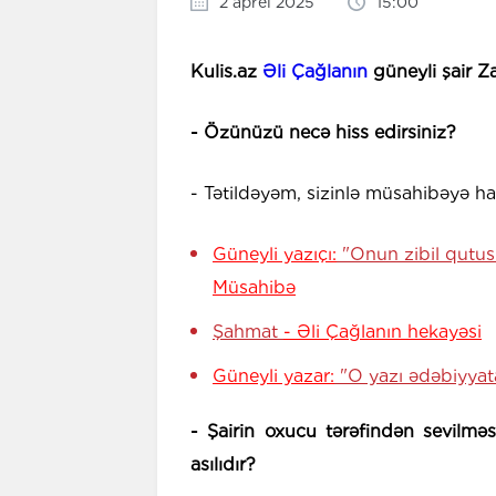
2 aprel 2025
15:00
Kulis.az
Əli Çağlanın
güneyli şair Z
- Özünüzü necə hiss edirsiniz?
- Tətildəyəm, sizinlə müsahibəyə h
Güneyli yazıçı:
"Onun zibil qutus
Müsahibə
Şahmat
- Əli Çağlanın hekayəsi
Güneyli yazar:
"O yazı ədəbiyyata
- Şairin oxucu tərəfindən sevilməs
asılıdır?