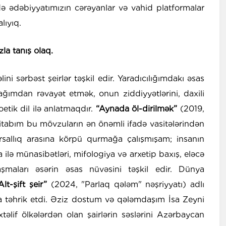
 də ədəbiyyatımızın cərəyanlar və vahid platformalar
lıyıq.
zla tanış olaq.
ni sərbəst şeirlər təşkil edir. Yaradıcılığımdakı əsas
cağımdan rəvayət etmək, onun ziddiyyətlərini, daxili
etik dil ilə anlatmaqdır.
“Aynada öl-dirilmək”
(2019,
 kitabım bu mövzuların ən önəmli ifadə vasitələrindən
versallıq arasına körpü qurmağa çalışmışam; insanın
ilə münasibətləri, mifologiya və arxetip baxış, eləcə
maları əsərin əsas nüvəsini təşkil edir. Dünya
Alt-şift şeir”
(2024, "Parlaq qələm" nəşriyyatı) adlı
a təhrik etdi. Əziz dostum və qələmdaşım İsa Zeyni
təlif ölkələrdən olan şairlərin səslərini Azərbaycan