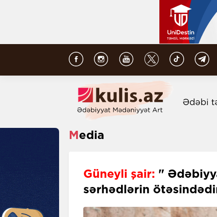
Ədəbi t
Media
Güneyli şair:
" Ədəbiyya
sərhədlərin ötəsindəd