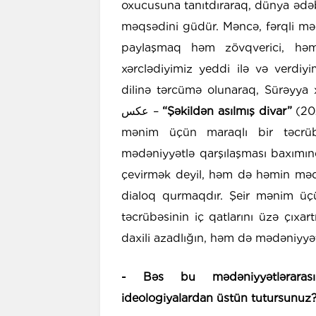
oxucusuna tanıtdıraraq, dünya ədəbi
məqsədini güdür. Məncə, fərqli məd
paylaşmaq həm zövqverici, həm
xərclədiyimiz yeddi ilə və verdiy
dilinə tərcümə olunaraq, Sürəyya 
عکس
–
“Şəkildən asılmış divar”
(20
mənim üçün maraqlı bir təcrüb
mədəniyyətlə qarşılaşması baxımın
çevirmək deyil, həm də həmin mədə
dialoq qurmaqdır. Şeir mənim üçü
təcrübəsinin iç qatlarını üzə çı
daxili azadlığın, həm də mədəniyyətl
- Bəs bu mədəniyyətlərarası
ideologiyalardan üstün tutursunuz