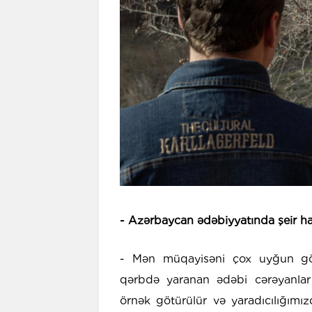
- Azərbaycan ədəbiyyatında şeir ha
- Mən müqayisəni çox uyğun gör
qərbdə yaranan ədəbi cərəyanlar
örnək götürülür və yaradıcılığımı