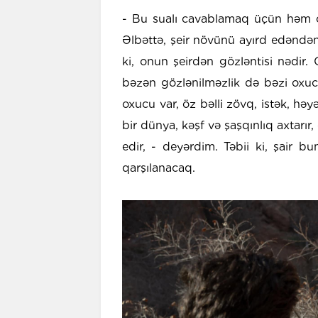
- Bu sualı cavablamaq üçün həm ox
Əlbəttə, şeir növünü ayırd edəndə
ki, onun şeirdən gözləntisi nədir
bəzən gözlənilməzlik də bəzi oxucu
oxucu var, öz bəlli zövq, istək, həy
bir dünya, kəşf və şaşqınlıq axtarır
edir, - deyərdim. Təbii ki, şair bu
qarşılanacaq.