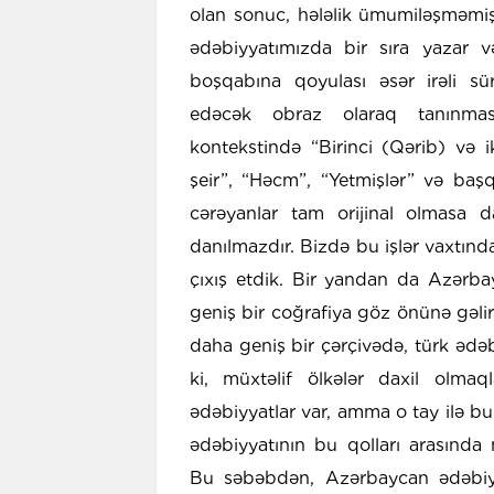
olan sonuc, hələlik ümumiləşməmiş v
ədəbiyyatımızda bir sıra yazar v
boşqabına qoyulası əsər irəli s
edəcək obraz olaraq tanınmas
kontekstində “Birinci (Qərib) və i
şeir”, “Həcm”, “Yetmişlər” və başq
cərəyanlar tam orijinal olmasa d
danılmazdır. Bizdə bu işlər vaxtın
çıxış etdik. Bir yandan da Azərba
geniş bir coğrafiya göz önünə gəlir
daha geniş bir çərçivədə, türk ədəb
ki, müxtəlif ölkələr daxil olma
ədəbiyyatlar var, amma o tay ilə b
ədəbiyyatının bu qolları arasında
Bu səbəbdən, Azərbaycan ədəbiyy