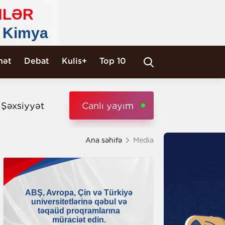
nət
Debat
Kulis+
Top 10
i Şəxsiyyət
Canlı yayım
Ana səhifə
Media