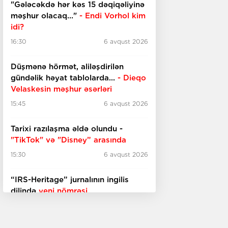
"Gələcəkdə hər kəs 15 dəqiqəliyinə
məşhur olacaq..."
- Endi Vorhol kim
idi?
16:30
6 avqust 2026
Düşmənə hörmət, aliləşdirilən
gündəlik həyat tablolarda...
-
Dieqo
Velaskesin məşhur əsərləri
15:45
6 avqust 2026
Tarixi razılaşma əldə olundu -
"TikTok" və "Disney” arasında
15:30
6 avqust 2026
“IRS-Heritage” jurnalının ingilis
dilində
yeni nömrəsi
15:15
6 avqust 2026