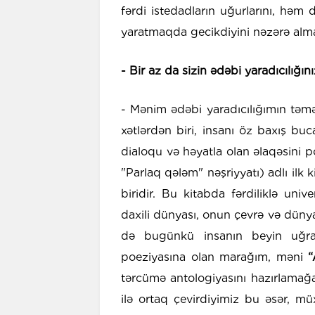
fərdi istedadların uğurlarını, həm
yaratmaqda gecikdiyini nəzərə alma
- Bir az da sizin ədəbi yaradıcılığını
- Mənim ədəbi yaradıcılığımın təməli
xətlərdən biri, insanı öz baxış bu
dialoqu və həyatla olan əlaqəsini po
"Parlaq qələm" nəşriyyatı) adlı ilk
biridir. Bu kitabda fərdiliklə uni
daxili dünyası, onun çevrə və dünya 
də bugünkü insanın beyin uğraş
poeziyasına olan marağım, məni
“
tərcümə antologiyasını hazırlamağ
ilə ortaq çevirdiyimiz bu əsər, müx