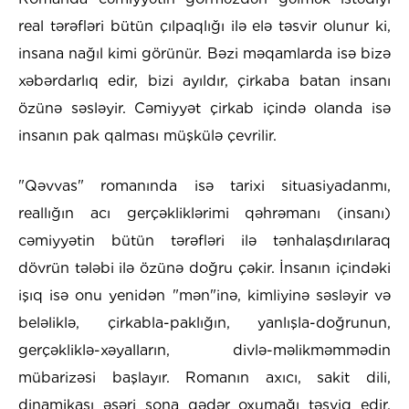
real tərəfləri bütün çılpaqlığı ilə elə təsvir olunur ki,
insana nağıl kimi görünür. Bəzi məqamlarda isə bizə
xəbərdarlıq edir, bizi ayıldır, çirkaba batan insanı
özünə səsləyir. Cəmiyyət çirkab içində olanda isə
insanın pak qalması müşkülə çevrilir.
"Qəvvas" romanında isə tarixi situasiyadanmı,
reallığın acı gerçəkliklərimi qəhrəmanı (insanı)
cəmiyyətin bütün tərəfləri ilə tənhalaşdırılaraq
dövrün tələbi ilə özünə doğru çəkir. İnsanın içindəki
işıq isə onu yenidən "mən"inə, kimliyinə səsləyir və
beləliklə, çirkabla-paklığın, yanlışla-doğrunun,
gerçəkliklə-xəyalların, divlə-məlikməmmədin
mübarizəsi başlayır. Romanın axıcı, sakit dili,
dinamikası əsəri sona qədər oxumağı təşviq edir.