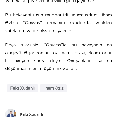
Və beləcə qərar verilir tezliklə geri qayıdırlar.
Bu hekayəni uzun müddət idi unutmuşdum. İlham
Əzizin “Qəvvas” romanını oxuduqda yenidən
xatırladım və bir hissəsini yazdım.
Deyə bilərsiniz, “Qəvvas”la bu hekayənin nə
əlaqəsi? Əgər romanı oxumamısınızsa, ricam odur
ki, oxuyun sonra deyin. Oxuyanların isə nə
düşünməsi mənim üçün maraqlıdır.
Faiq Xudanlı
İlham Əziz
Faiq Xudanlı