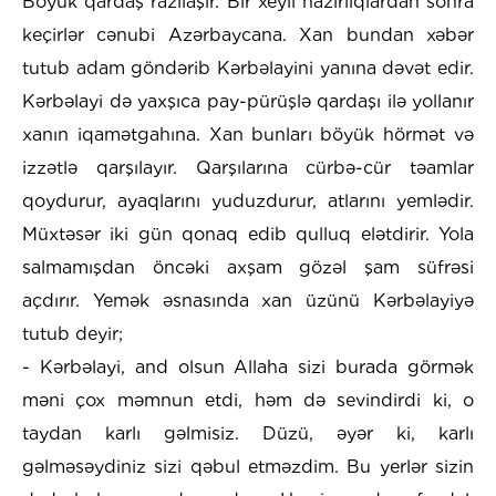
Böyük qardaş razılaşır. Bir xeyli hazırlıqlardan sonra
keçirlər cənubi Azərbaycana. Xan bundan xəbər
tutub adam göndərib Kərbəlayini yanına dəvət edir.
Kərbəlayi də yaxşıca pay-pürüşlə qardaşı ilə yollanır
xanın iqamətgahına. Xan bunları böyük hörmət və
izzətlə qarşılayır. Qarşılarına cürbə-cür təamlar
qoydurur, ayaqlarını yuduzdurur, atlarını yemlədir.
Müxtəsər iki gün qonaq edib qulluq elətdirir. Yola
salmamışdan öncəki axşam gözəl şam süfrəsi
açdırır. Yemək əsnasında xan üzünü Kərbəlayiyə
tutub deyir;
- Kərbəlayi, and olsun Allaha sizi burada görmək
məni çox məmnun etdi, həm də sevindirdi ki, o
taydan karlı gəlmisiz. Düzü, əyər ki, karlı
gəlməsəydiniz sizi qəbul etməzdim. Bu yerlər sizin