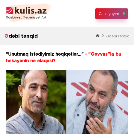
Canlı yayım
Ədəbi tənqid
Ədəbi tənqid
"Unutmaq istədiyimiz həqiqətlər..."
- “Qəvvas”la bu
hekayənin nə əlaqəsi?