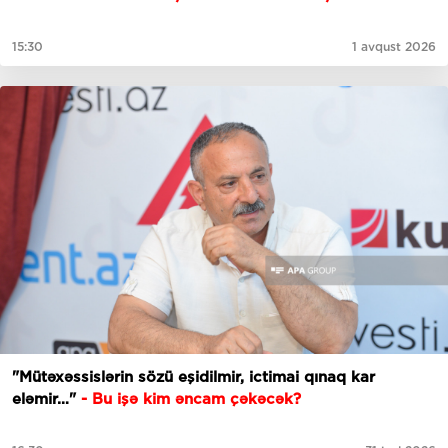
15:30
1 avqust 2026
"Mütəxəssislərin sözü eşidilmir, ictimai qınaq kar
eləmir…"
- Bu işə kim əncam çəkəcək?