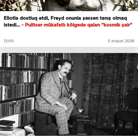
Eliotla dostluq etdi, Freyd onunla şəxsən tanış olmaq
istədi...
- Pulitser mükafatlı kölgədə qalan "kosmik şair"
12:00
5 avqust 2026