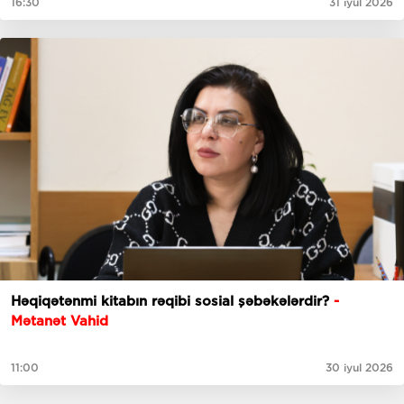
16:30
31 iyul 2026
Həqiqətənmi kitabın rəqibi sosial şəbəkələrdir?
-
Mətanət Vahid
11:00
30 iyul 2026