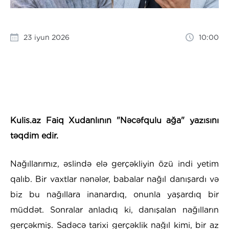
23 iyun 2026
10:00
Kulis.az Faiq Xudanlının "Nəcəfqulu ağa" yazısını
təqdim edir.
Nağıllarımız, əslində elə gerçəkliyin özü indi yetim
qalıb. Bir vaxtlar nənələr, babalar nağıl danışardı və
biz bu nağıllara inanardıq, onunla yaşardıq bir
müddət. Sonralar anladıq ki, danışalan nağılların
gerçəkmiş. Sadəcə tarixi gerçəklik nağıl kimi, bir az