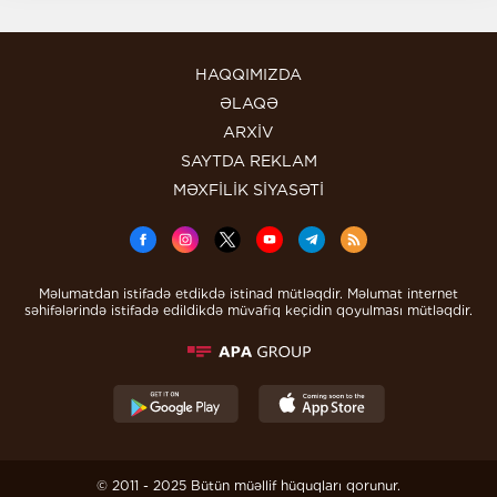
HAQQIMIZDA
ƏLAQƏ
ARXİV
SAYTDA REKLAM
MƏXFİLİK SİYASƏTİ
Məlumatdan istifadə etdikdə istinad mütləqdir. Məlumat internet
səhifələrində istifadə edildikdə müvafiq keçidin qoyulması mütləqdir.
© 2011 - 2025 Bütün müəllif hüquqları qorunur.