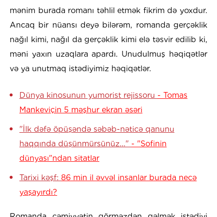
mənim burada romanı təhlil etmək fikrim də yoxdur.
Ancaq bir nüansı deyə bilərəm, romanda gerçəklik
nağıl kimi, nağıl da gerçəklik kimi elə təsvir edilib ki,
məni yaxın uzaqlara apardı. Unudulmuş həqiqətlər
və ya unutmaq istədiyimiz həqiqətlər.
Dünya kinosunun yumorist rejissoru
- Tomas
Mankeviçin 5 məşhur ekran əsəri
"İlk dəfə öpüşəndə səbəb-nəticə qanunu
haqqında düşünmürsünüz..."
- "Sofinin
dünyası"ndan sitatlar
Tarixi kəşf:
86 min il əvvəl insanlar burada necə
yaşayırdı?
Romanda cəmiyyətin görməzdən gəlmək istədiyi