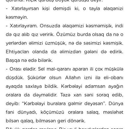
- Xatırlayırsan kişi demişdi ki, o tayla əlaqənizi
kəsməyin.
- Xatırlayıram. Onsuzda əlaqəmizi kəsməmişik, indi
də qız alıb qız veririk. Özümüz burda olsaq da nə o
yerlərdən əlimizi üzmüşük, nə də səsimizi kəsmişik.
Ehtiyacları olanda da əlimizdən gələni də edirik.
Başqa nə edə bilərik.
- Orası elədir. Sel mal-qaranı aparan ili çox müşkülə
düşdük. Şükürlər olsun Allahın izni ilə eli-obanı
ayaqda saxlaya bildik. Kərbəlayi adamsan ayağın
oralara da dəyməlidir. Təzə xan səni soraq edib,
deyib: “Kərbəlayi buralara gəlmir deyəsən”. Dünya
fani dünyadı, köçümüzü oralara salaq, məsləhət
bilsən qalaq, bilməsən geri dönərik.