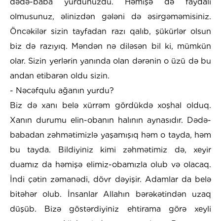
dədə-baba yurdunuzdu. Həmişə də faydalı
olmusunuz, əlinizdən gələni də əsirgəməmisiniz.
Öncəkilər sizin tayfadan razı qalıb, şükürlər olsun
biz də razıyıq. Məndən nə diləsən bil ki, mümkün
olar. Sizin yerlərin yanında olan dərənin o üzü də bu
andan etibarən oldu sizin.
- Nəcəfqulu ağanın yurdu?
Biz də xanı belə xürrəm gördükdə xoşhal olduq.
Xanın durumu elin-obanın halının aynasıdır. Dədə-
babadan zəhmətimizlə yaşamışıq həm o tayda, həm
bu tayda. Bildiyiniz kimi zəhmətimiz də, xeyir
duamız da həmişə elimiz-obamızla olub və olacaq.
İndi çətin zəmanədi, dövr dəyişir. Adamlar da belə
bitəhər olub. İnsanlar Allahın bərəkətindən uzaq
düşüb. Bizə göstərdiyiniz ehtirama görə xeyli