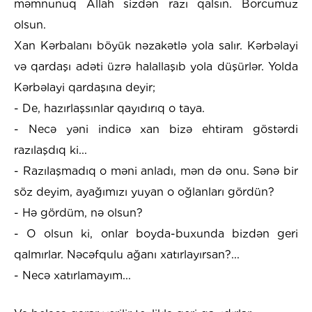
məmnunuq Allah sizdən razı qalsın. Borcumuz
olsun.
Xan Kərbalanı böyük nəzakətlə yola salır. Kərbəlayi
və qardaşı adəti üzrə halallaşıb yola düşürlər. Yolda
Kərbəlayi qardaşına deyir;
- De, hazırlaşsınlar qayıdırıq o taya.
- Necə yəni indicə xan bizə ehtiram göstərdi
razılaşdıq ki...
- Razılaşmadıq o məni anladı, mən də onu. Sənə bir
söz deyim, ayağımızı yuyan o oğlanları gördün?
- Hə gördüm, nə olsun?
- O olsun ki, onlar boyda-buxunda bizdən geri
qalmırlar. Nəcəfqulu ağanı xatırlayırsan?...
- Necə xatırlamayım...