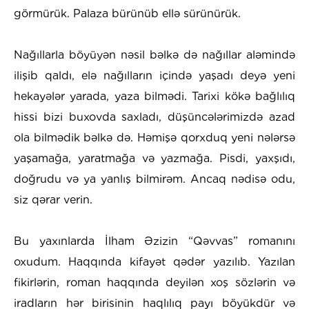
görmürük. Palaza bürünüb ellə sürünürük.
Nağıllarla böyüyən nəsil bəlkə də nağıllar aləmində
ilişib qaldı, elə nağılların içində yaşadı deyə yeni
hekayələr yarada, yaza bilmədi. Tarixi kökə bağlılıq
hissi bizi buxovda saxladı, düşüncələrimizdə azad
ola bilmədik bəlkə də. Həmişə qorxduq yeni nələrsə
yaşamağa, yaratmağa və yazmağa. Pisdi, yaxşıdı,
doğrudu və ya yanlış bilmirəm. Ancaq nədisə odu,
siz qərar verin.
Bu yaxınlarda İlham Əzizin “Qəvvas” romanını
oxudum. Haqqında kifayət qədər yazılıb. Yazılan
fikirlərin, roman haqqında deyilən xoş sözlərin və
iradların hər birisinin haqlılıq payı böyükdür və