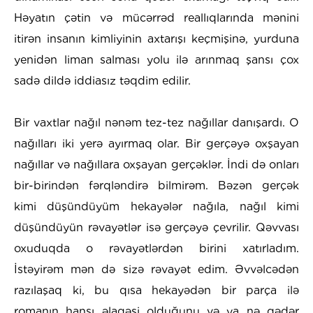
Həyatın çətin və mücərrəd reallıqlarında mənini
itirən insanın kimliyinin axtarışı keçmişinə, yurduna
yenidən liman salması yolu ilə arınmaq şansı çox
sadə dildə iddiasız təqdim edilir.
Bir vaxtlar nağıl nənəm tez-tez nağıllar danışardı. O
nağılları iki yerə ayırmaq olar. Bir gerçəyə oxşayan
nağıllar və nağıllara oxşayan gerçəklər. İndi də onları
bir-birindən fərqləndirə bilmirəm. Bəzən gerçək
kimi düşündüyüm hekayələr nağıla, nağıl kimi
düşündüyün rəvayətlər isə gerçəyə çevrilir. Qəvvası
oxuduqda o rəvayətlərdən birini xatırladım.
İstəyirəm mən də sizə rəvayət edim. Əvvəlcədən
razılaşaq ki, bu qısa hekayədən bir parça ilə
romanın hansı əlaqəsi olduğunu və ya nə qədər