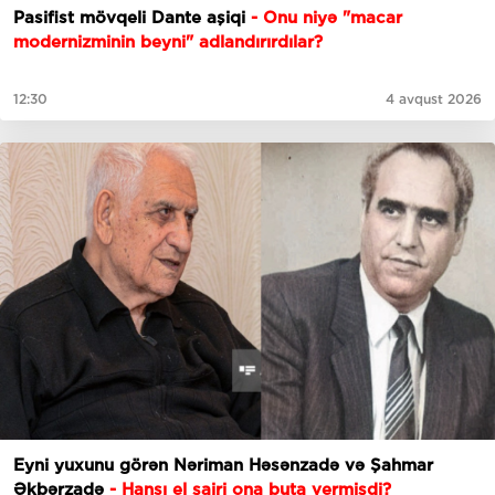
Pasifist mövqeli Dante aşiqi
- Onu niyə "macar
modernizminin beyni" adlandırırdılar?
12:30
4 avqust 2026
Eyni yuxunu görən Nəriman Həsənzadə və Şahmar
Əkbərzadə
- Hansı el şairi ona buta vermişdi?