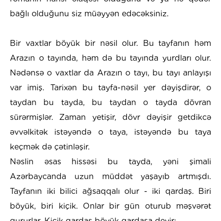
bağlı olduğunu siz müəyyən edəcəksiniz.
Bir vaxtlar böyük bir nəsil olur. Bu tayfanın həm
Arazın o tayında, həm də bu tayında yurdları olur.
Nədənsə o vaxtlar da Arazın o tayı, bu tayı anlayışı
var imiş. Tarixən bu tayfa-nəsil yer dəyişdirər, o
taydan bu tayda, bu taydan o tayda dövran
sürərmişlər. Zaman yetişir, dövr dəyişir getdikcə
əvvəlkitək istəyəndə o taya, istəyəndə bu taya
keçmək də çətinləşir.
Nəslin əsas hissəsi bu tayda, yəni şimali
Azərbaycanda uzun müddət yaşayıb artmışdı.
Tayfanın iki bilici ağsaqqalı olur - iki qardaş. Biri
böyük, biri kiçik. Onlar bir gün oturub məşvərət
qururlar. Kiçik qardaş böyük qardaşa deyir: