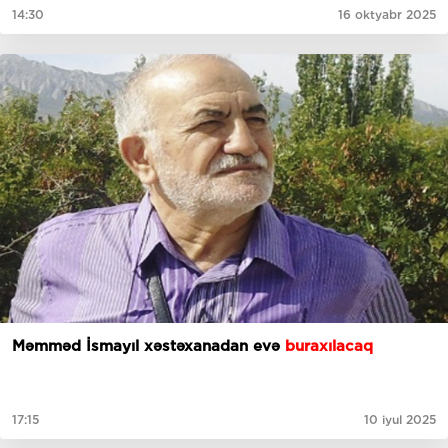
14:30
16 oktyabr 2025
Məmməd İsmayıl xəstəxanadan evə
buraxılacaq
17:15
10 iyul 2025