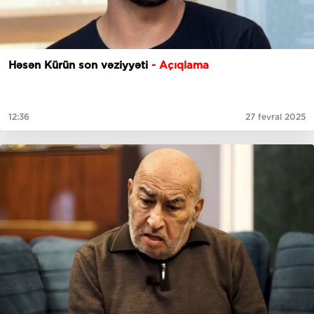
Həsən Kürün son vəziyyəti
- Açıqlama
12:36
27 fevral 2025