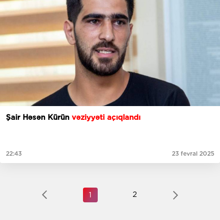
Şair Həsən Kürün
vəziyyəti açıqlandı
22:43
23 fevral 2025
2
1