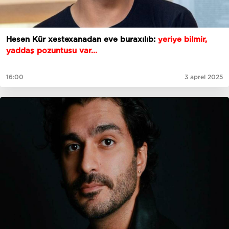
Həsən Kür xəstəxanadan evə buraxılıb:
yeriyə bilmir,
yaddaş pozuntusu var...
16:00
3 aprel 2025