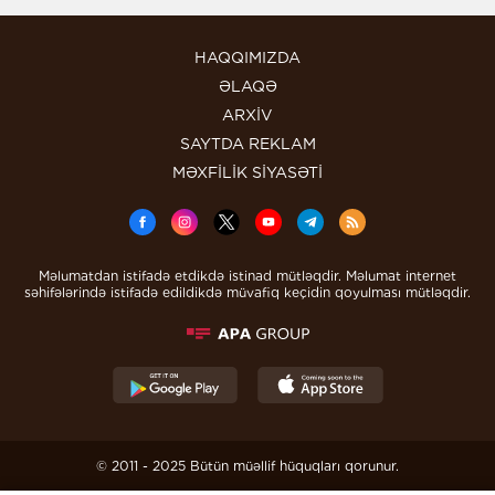
HAQQIMIZDA
ƏLAQƏ
ARXİV
SAYTDA REKLAM
MƏXFİLİK SİYASƏTİ
Məlumatdan istifadə etdikdə istinad mütləqdir. Məlumat internet
səhifələrində istifadə edildikdə müvafiq keçidin qoyulması mütləqdir.
© 2011 - 2025 Bütün müəllif hüquqları qorunur.