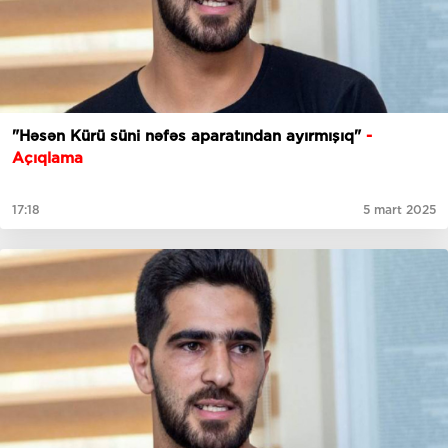
"Həsən Kürü süni nəfəs aparatından ayırmışıq"
-
Açıqlama
17:18
5 mart 2025