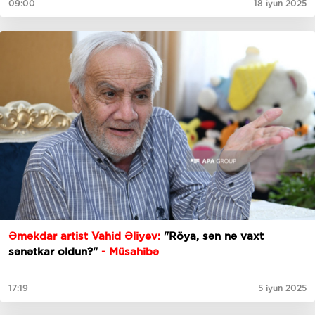
09:00
18 iyun 2025
Əməkdar artist Vahid Əliyev:
"Röya, sən nə vaxt
sənətkar oldun?"
- Müsahibə
17:19
5 iyun 2025