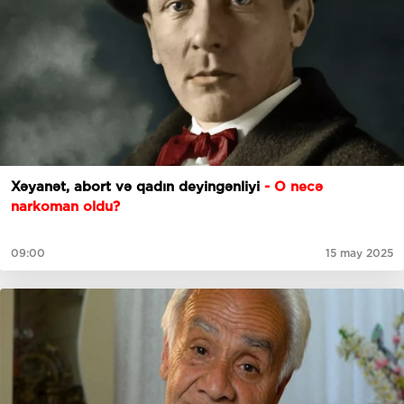
Xəyanət, abort və qadın deyingənliyi
- O necə
narkoman oldu?
09:00
15 may 2025