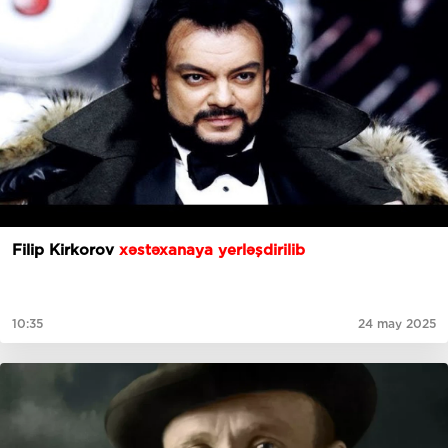
Filip Kirkorov
xəstəxanaya yerləşdirilib
10:35
24 may 2025