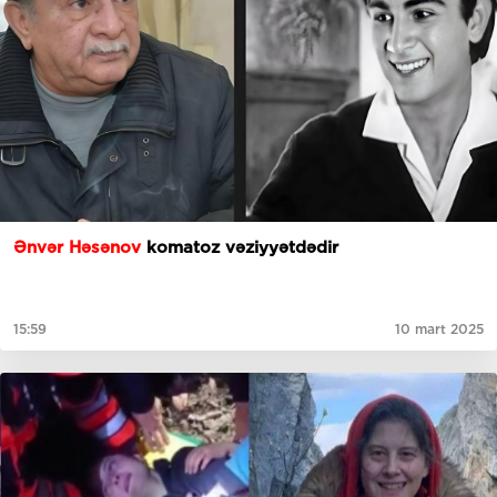
Ənvər Həsənov
komatoz vəziyyətdədir
15:59
10 mart 2025