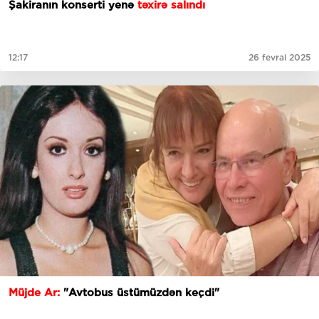
Şakiranın konserti yenə
təxirə salındı
12:17
26 fevral 2025
Müjde Ar:
"Avtobus üstümüzdən keçdi"