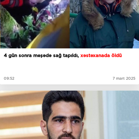
4 gün sonra meşədə sağ tapıldı,
xəstəxanada öldü
09:52
7 mart 2025