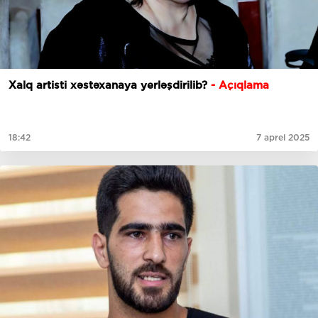
Xalq artisti xəstəxanaya yerləşdirilib?
- Açıqlama
18:42
7 aprel 2025