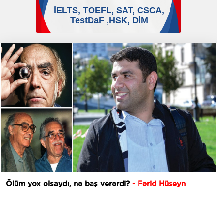
Ölüm yox olsaydı, nə baş verərdi?
- Fərid Hüseyn