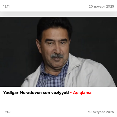
13:11
20 noyabr 2025
Yadigar Muradovun son vəziyyəti
- Açıqlama
15:08
30 oktyabr 2025