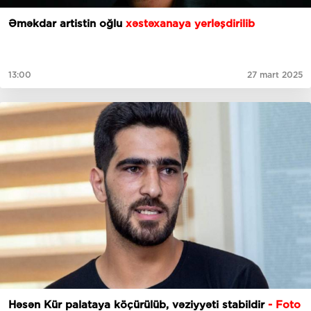
Əməkdar artistin oğlu
xəstəxanaya yerləşdirilib
13:00
27 mart 2025
Həsən Kür palataya köçürülüb, vəziyyəti stabildir
- Foto