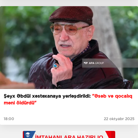
Şeyx Əbdül xəstəxanaya yerləşdirildi:
"Əsəb və qocalıq
məni öldürdü"
18:00
22 oktyabr 2025