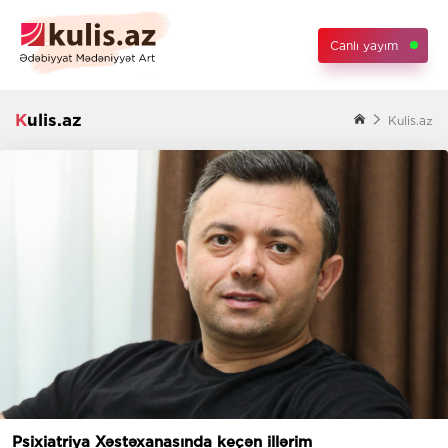
Canlı yayım
Kulis.az
Kulis.az
Psixiatriya Xəstəxanasında keçən illərim