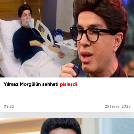
Yılmaz Morgülün səhhəti
pisləşdi
09:32
25 fevral 2025