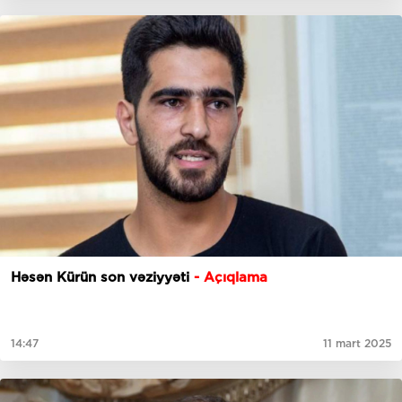
Həsən Kürün son vəziyyəti
- Açıqlama
14:47
11 mart 2025