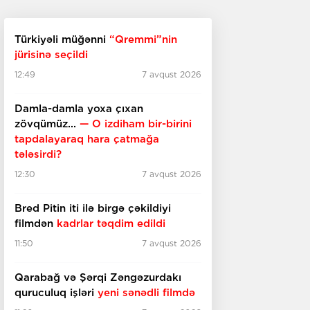
Türkiyəli müğənni
“Qremmi”nin
jürisinə seçildi
12:49
7 avqust 2026
Damla-damla yoxa çıxan
zövqümüz...
— O izdiham bir-birini
tapdalayaraq hara çatmağa
tələsirdi?
12:30
7 avqust 2026
Bred Pitin iti ilə birgə çəkildiyi
filmdən
kadrlar təqdim edildi
11:50
7 avqust 2026
Qarabağ və Şərqi Zəngəzurdakı
quruculuq işləri
yeni sənədli filmdə