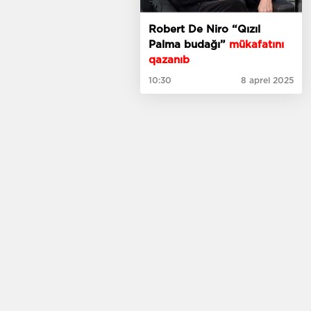
Robert De Niro “Qızıl
Palma budağı”
mükafatını
qazanıb
10:30
8 aprel 2025