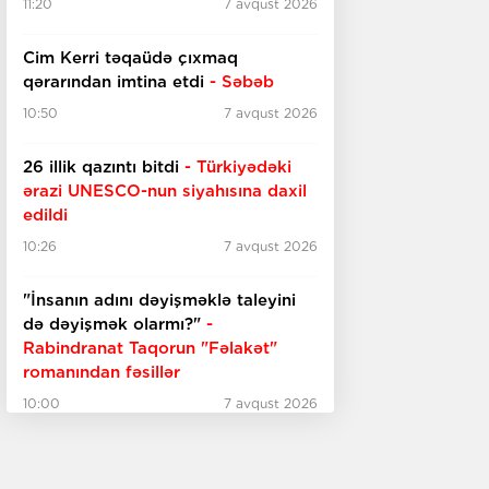
11:20
7 avqust 2026
Cim Kerri təqaüdə çıxmaq
qərarından imtina etdi
- Səbəb
10:50
7 avqust 2026
26 illik qazıntı bitdi
- Türkiyədəki
ərazi UNESCO-nun
siyahısına daxil
edildi
10:26
7 avqust 2026
"İnsanın adını dəyişməklə taleyini
də dəyişmək olarmı?"
-
Rabindranat Taqorun "Fəlakət"
romanından fəsillər
10:00
7 avqust 2026
Qılman İmanın yeni kitabı
nəşr
olundu