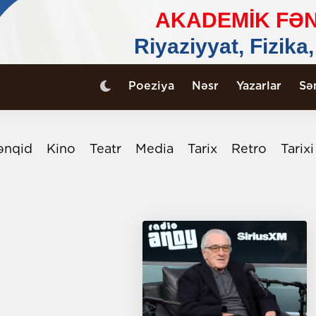
Poeziya
Nəsr
Yazarlar
Sə
ənqid
Kino
Teatr
Media
Tarix
Retro
Tarix