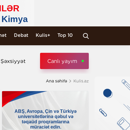
nət
Debat
Kulis+
Top 10
i Şəxsiyyət
Canlı yayım
Ana səhifə
Kulis.az