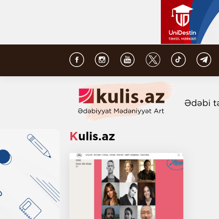
Ədəbi t
Kulis.az