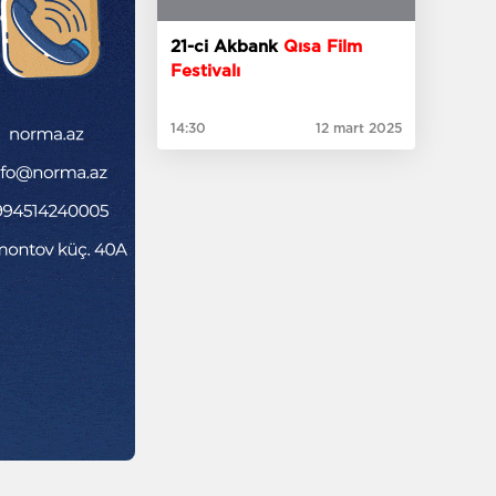
21-ci Akbank
Qısa Film
Festivalı
14:30
12 mart 2025