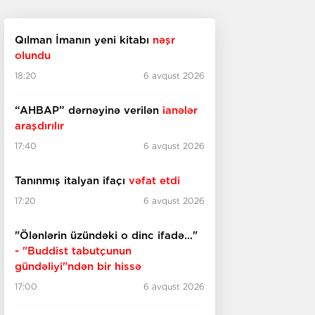
Qılman İmanın yeni kitabı
nəşr
olundu
18:20
6 avqust 2026
“AHBAP” dərnəyinə verilən
ianələr
araşdırılır
17:40
6 avqust 2026
Tanınmış italyan ifaçı
vəfat etdi
17:20
6 avqust 2026
"Ölənlərin üzündəki o dinc ifadə..."
- "Buddist tabutçunun
gündəliyi"ndən bir hissə
17:00
6 avqust 2026