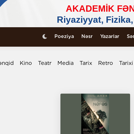
Poeziya
Nəsr
Yazarlar
Sə
ənqid
Kino
Teatr
Media
Tarix
Retro
Tarix