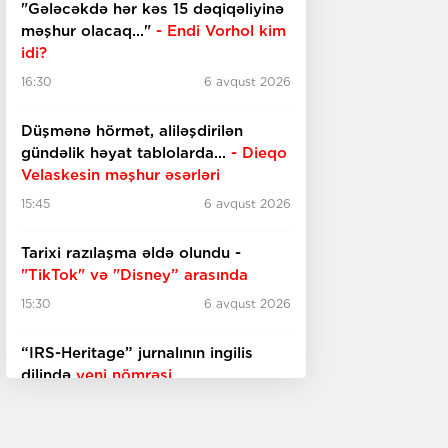
"Gələcəkdə hər kəs 15 dəqiqəliyinə
məşhur olacaq..."
- Endi Vorhol kim
idi?
16:30
6 avqust 2026
Düşmənə hörmət, aliləşdirilən
gündəlik həyat tablolarda...
-
Dieqo
Velaskesin məşhur əsərləri
15:45
6 avqust 2026
Tarixi razılaşma əldə olundu -
"TikTok" və "Disney” arasında
15:30
6 avqust 2026
“IRS-Heritage” jurnalının ingilis
dilində
yeni nömrəsi
15:15
6 avqust 2026