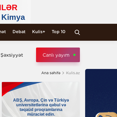
nət
Debat
Kulis+
Top 10
i Şəxsiyyət
Canlı yayım
Ana səhifə
Kulis.az