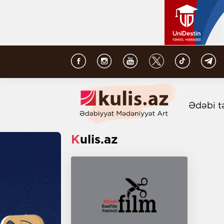
Ədəbi t
Kulis.az