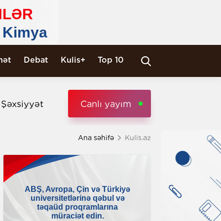
nət
Debat
Kulis+
Top 10
i Şəxsiyyət
Canlı yayım
Ana səhifə
Kulis.az