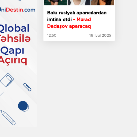
Bakı rusiyalı aparıcılardan
imtina etdi
- Murad
Dadaşov aparacaq
12:50
16 iyul 2025