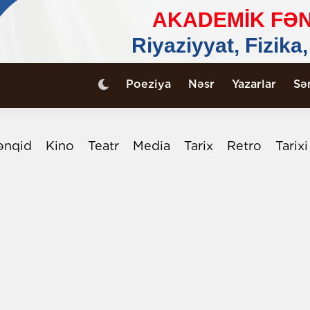
Poeziya
Nəsr
Yazarlar
Sə
ənqid
Kino
Teatr
Media
Tarix
Retro
Tarix