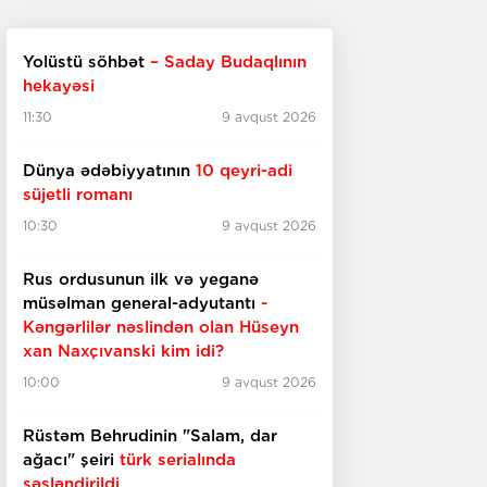
Yolüstü söhbət
– Saday Budaqlının
hekayəsi
11:30
9 avqust 2026
Dünya ədəbiyyatının
10 qeyri-adi
süjetli romanı
10:30
9 avqust 2026
Rus ordusunun ilk və yeganə
müsəlman general-adyutantı
-
Kəngərlilər nəslindən olan Hüseyn
xan Naxçıvanski kim idi?
10:00
9 avqust 2026
Rüstəm Behrudinin "Salam, dar
ağacı" şeiri
türk serialında
səsləndirildi