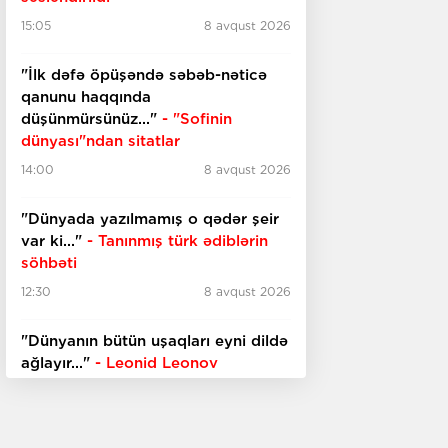
15:05
8 avqust 2026
"İlk dəfə öpüşəndə səbəb-nəticə
qanunu haqqında
düşünmürsünüz..."
- "Sofinin
dünyası"ndan sitatlar
14:00
8 avqust 2026
"Dünyada yazılmamış o qədər şeir
var ki..."
- Tanınmış türk ədiblərin
söhbəti
12:30
8 avqust 2026
​​​​​​​"Dünyanın bütün uşaqları eyni dildə
ağlayır..."
- Leonid Leonov
11:30
8 avqust 2026
Viktoriya dövrünün ehtişamı
Ceyms