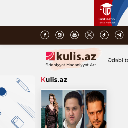
Ədəbi t
Kulis.az