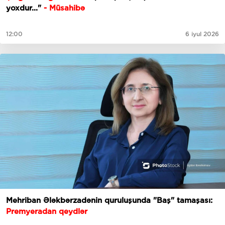
yoxdur..."
- Müsahibə
12:00
6 iyul 2026
Mehriban Ələkbərzadənin quruluşunda "Baş" tamaşası:
Premyeradan qeydlər