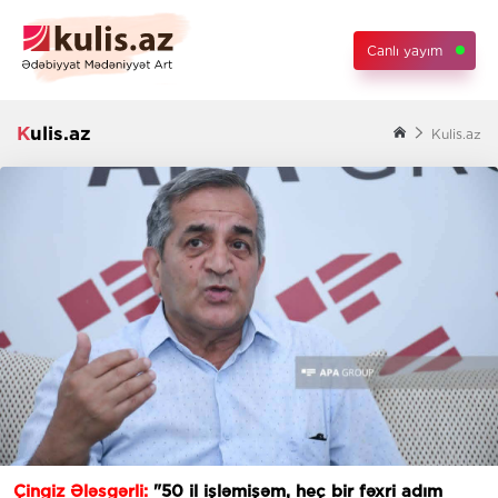
Canlı yayım
Kulis.az
Kulis.az
Çingiz Ələsgərli:
"50 il işləmişəm, heç bir fəxri adım