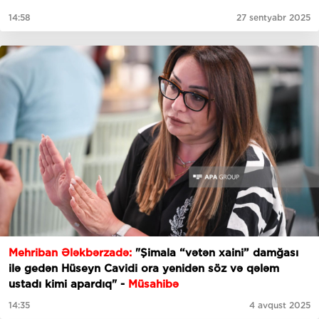
14:58
27 sentyabr 2025
Mehriban Ələkbərzadə:
"Şimala “vətən xaini” damğası
ilə gedən Hüseyn Cavidi ora yenidən söz və qələm
ustadı kimi apardıq" -
Müsahibə
14:35
4 avqust 2025