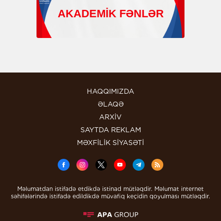
HAQQIMIZDA
ƏLAQƏ
ARXİV
SAYTDA REKLAM
MƏXFİLİK SİYASƏTİ
Məlumatdan istifadə etdikdə istinad mütləqdir. Məlumat internet
səhifələrində istifadə edildikdə müvafiq keçidin qoyulması mütləqdir.